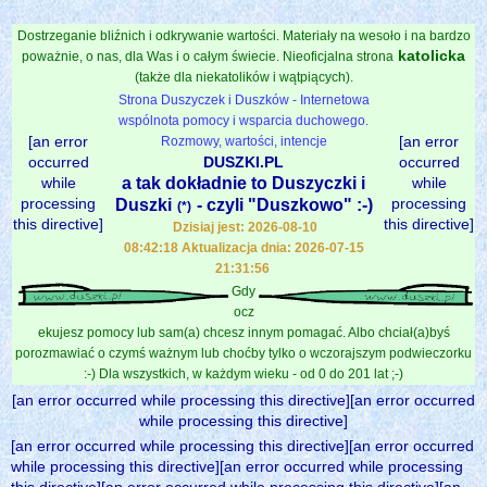
Dostrzeganie bliźnich i odkrywanie wartości. Materiały na wesoło i na bardzo
katolicka
poważnie, o nas, dla Was i o całym świecie. Nieoficjalna strona
(także dla niekatolików i wątpiących).
Strona Duszyczek i Duszków - Internetowa
wspólnota pomocy i wsparcia duchowego.
[an error
[an error
Rozmowy, wartości, intencje
occurred
DUSZKI.PL
occurred
while
a tak dokładnie to Duszyczki i
while
processing
processing
Duszki
- czyli "Duszkowo" :-)
(*)
this directive]
this directive]
Dzisiaj jest: 2026-08-10
08:42:18 Aktualizacja dnia: 2026-07-15
21:31:56
Gdy
ocz
ekujesz pomocy lub sam(a) chcesz innym pomagać. Albo chciał(a)byś
porozmawiać o czymś ważnym lub choćby tylko o wczorajszym podwieczorku
:-) Dla wszystkich, w każdym wieku - od 0 do 201 lat ;-)
[an error occurred while processing this directive][an error occurred
while processing this directive]
[an error occurred while processing this directive][an error occurred
while processing this directive][an error occurred while processing