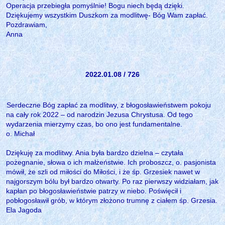
Operacja przebiegła pomyślnie! Bogu niech będą dzięki.
Dziękujemy wszystkim Duszkom za modlitwę- Bóg Wam zapłać.
Pozdrawiam,
Anna
2022.01.08 / 726
Serdeczne Bóg zapłać za modlitwy, z błogosławieństwem pokoju
na cały rok 2022 – od narodzin Jezusa Chrystusa. Od tego
wydarzenia mierzymy czas, bo ono jest fundamentalne.
o. Michał
Dziękuję za modlitwy. Ania była bardzo dzielna – czytała
pożegnanie, słowa o ich małżeństwie. Ich proboszcz, o. pasjonista
mówił, że szli od miłości do Miłości, i że śp. Grzesiek nawet w
najgorszym bólu był bardzo otwarty. Po raz pierwszy widziałam, jak
kapłan po błogosławieństwie patrzy w niebo. Poświęcił i
pobłogosławił grób, w którym złożono trumnę z ciałem śp. Grzesia.
Ela Jagoda