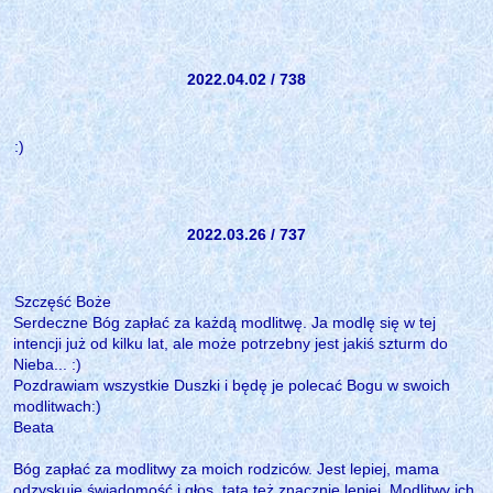
2022.04.02 / 738
:)
2022.03.26 / 737
Szczęść Boże
Serdeczne Bóg zapłać za każdą modlitwę. Ja modlę się w tej
intencji już od kilku lat, ale może potrzebny jest jakiś szturm do
Nieba... :)
Pozdrawiam wszystkie Duszki i będę je polecać Bogu w swoich
modlitwach:)
Beata
Bóg zapłać za modlitwy za moich rodziców. Jest lepiej, mama
odzyskuje świadomość i głos, tata też znacznie lepiej. Modlitwy ich