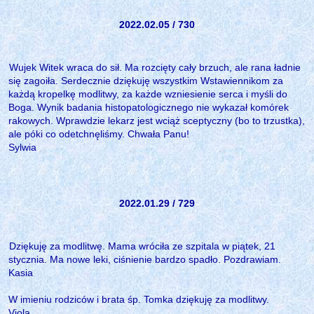
2022.02.05 / 730
Wujek Witek wraca do sił. Ma rozcięty cały brzuch, ale rana ładnie
się zagoiła. Serdecznie dziękuję wszystkim Wstawiennikom za
każdą kropelkę modlitwy, za każde wzniesienie serca i myśli do
Boga. Wynik badania histopatologicznego nie wykazał komórek
rakowych. Wprawdzie lekarz jest wciąż sceptyczny (bo to trzustka),
ale póki co odetchnęliśmy. Chwała Panu!
Sylwia
2022.01.29 / 729
Dziękuję za modlitwę. Mama wróciła ze szpitala w piątek, 21
stycznia. Ma nowe leki, ciśnienie bardzo spadło. Pozdrawiam.
Kasia
W imieniu rodziców i brata śp. Tomka dziękuję za modlitwy.
Viola