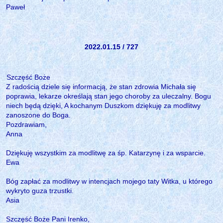
Paweł
2022.01.15 / 727
Szczęść Boże
Z radością dziele się informacją, że stan zdrowia Michała się
poprawia, lekarze określają stan jego choroby za uleczalny. Bogu
niech będą dzięki, A kochanym Duszkom dziękuję za modlitwy
zanoszone do Boga.
Pozdrawiam,
Anna
Dziękuję wszystkim za modlitwę za śp. Katarzynę i za wsparcie.
Ewa
Bóg zapłać za modlitwy w intencjach mojego taty Witka, u którego
wykryto guza trzustki.
Asia
Szczęść Boże Pani Irenko,