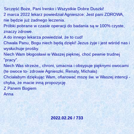
Szczęść Boże, Pani Irenko i Wszystkie Dobre Duszki!
2 marca 2022 lekarz powiedział Agnieszce: Jest pani ZDROWA,
nie będzie już żadnego leczenia.
Próbki pobrane w czasie operacji do badania są w 100% czyste,
znaczy zdrowe.
A do innego lekarza powiedział, że to cud!
Chwała Panu, Bogu niech będą dzięki! Jezus żyje i jest wśród nas i
wysłuchuje prośby.
Niech Wam błogosławi w Waszej pięknej, choć pewnie trudnej
"pracy".
Niech Was strzeże,, chroni, umacnia i obsypuje pięknymi owocami
(te owoce to- zdrowie Agnieszki, Renaty, Michała)
Chciałabym dziękując Wam, ofiarować mszę św. w Waszej intencji -
chyba, że macie inną propozycję.
Z Panem Bogiem
Anna
2022.02.26 / 733