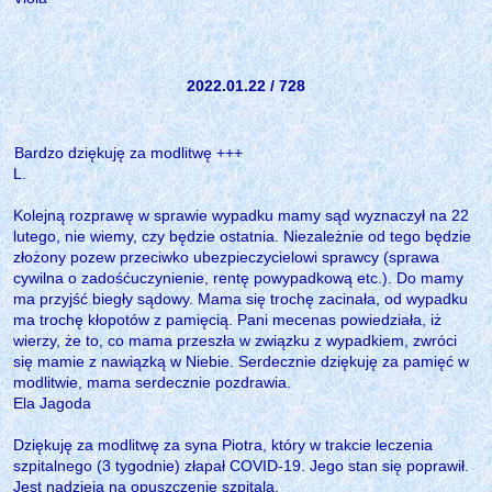
2022.01.22 / 728
Bardzo dziękuję za modlitwę +++
L.
Kolejną rozprawę w sprawie wypadku mamy sąd wyznaczył na 22
lutego, nie wiemy, czy będzie ostatnia. Niezależnie od tego będzie
złożony pozew przeciwko ubezpieczycielowi sprawcy (sprawa
cywilna o zadośćuczynienie, rentę powypadkową etc.). Do mamy
ma przyjść biegły sądowy. Mama się trochę zacinała, od wypadku
ma trochę kłopotów z pamięcią. Pani mecenas powiedziała, iż
wierzy, że to, co mama przeszła w związku z wypadkiem, zwróci
się mamie z nawiązką w Niebie. Serdecznie dziękuję za pamięć w
modlitwie, mama serdecznie pozdrawia.
Ela Jagoda
Dziękuję za modlitwę za syna Piotra, który w trakcie leczenia
szpitalnego (3 tygodnie) złapał COVID-19. Jego stan się poprawił.
Jest nadzieja na opuszczenie szpitala.