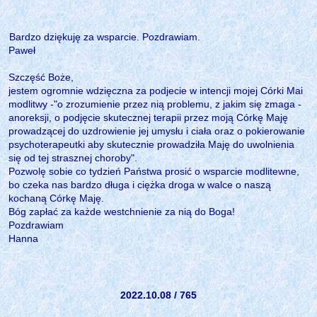
Bardzo dziękuję za wsparcie. Pozdrawiam.
Paweł
Szczęść Boże,
jestem ogromnie wdzięczna za podjecie w intencji mojej Córki Mai
modlitwy -"o zrozumienie przez nią problemu, z jakim się zmaga -
anoreksji, o podjęcie skutecznej terapii przez moją Córkę Maję
prowadzącej do uzdrowienie jej umysłu i ciała oraz o pokierowanie
psychoterapeutki aby skutecznie prowadziła Maję do uwolnienia
się od tej strasznej choroby".
Pozwolę sobie co tydzień Państwa prosić o wsparcie modlitewne,
bo czeka nas bardzo długa i ciężka droga w walce o naszą
kochaną Córkę Maję.
Bóg zapłać za każde westchnienie za nią do Boga!
Pozdrawiam
Hanna
2022.10.08 / 765