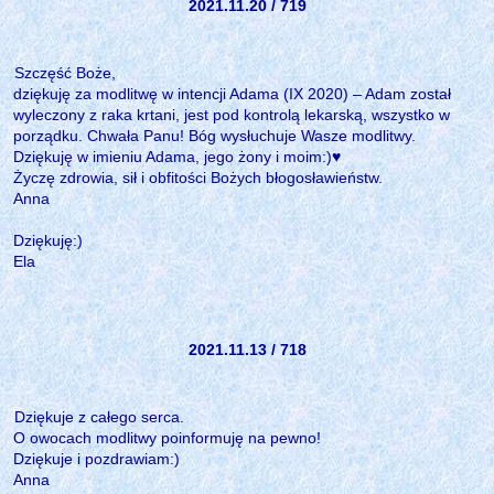
2021.11.20 / 719
Szczęść Boże,
dziękuję za modlitwę w intencji Adama (IX 2020) – Adam został
wyleczony z raka krtani, jest pod kontrolą lekarską, wszystko w
porządku. Chwała Panu! Bóg wysłuchuje Wasze modlitwy.
Dziękuję w imieniu Adama, jego żony i moim:)♥
Życzę zdrowia, sił i obfitości Bożych błogosławieństw.
Anna
Dziękuję:)
Ela
2021.11.13 / 718
Dziękuje z całego serca.
O owocach modlitwy poinformuję na pewno!
Dziękuje i pozdrawiam:)
Anna