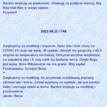
Bardzo dziękuję za wiadomość. Dziękuję za podjęcie intencji. Aby
Bóg miał Was w swojej opiece.
Krzysztof
2022.06.11 / 748
Dziękujemy za modlitwę i wsparcie. Nasz tato i teść chory na
COVID-19 czuje się lepiej. W szpitalu obniżyli mu gorączkę z 40,5
stopnia do temperatury normalnej. Otrzymał dożylnie antybiotyki
na zapalenie płuc i 5 razy robili mu badanie serca. Dzięki Bogu,
jest lepiej. Boże Miłosierdzie nie ma granic. Bóg zapłać.
Pozdrawiamy. Szczęść Boże.
**
Dziękujemy za modlitwę, bo przyniosła oczekiwaną poprawę
zdrowia taty i teścia. Został wypisany ze szpitala, ale jest bardzo
słaby i wymaga opieki w domu. Bardzo dziękuje za modlitwę i
pozdrowienia.
Jacek i Basia