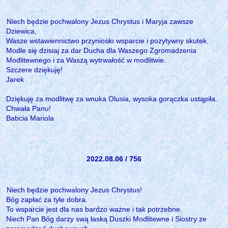
Niech będzie pochwalony Jezus Chrystus i Maryja zawsze
Dziewica,
Wasze wstawiennictwo przyniosło wsparcie i pozytywny skutek.
Modle się dzisiaj za dar Ducha dla Waszego Zgromadzenia
Modlitewnego i za Waszą wytrwałość w modlitwie.
Szczere dziękuję!
Jarek
Dziękuję za modlitwę za wnuka Olusia, wysoka gorączka ustąpiła.
Chwała Panu!
Babcia Mariola
2022.08.06 / 756
Niech będzie pochwalony Jezus Chrystus!
Bóg zapłać za tyle dobra.
To wsparcie jest dla nas bardzo ważne i tak potrzebne.
Niech Pan Bóg darzy swą łaską Duszki Modlitewne i Siostry ze