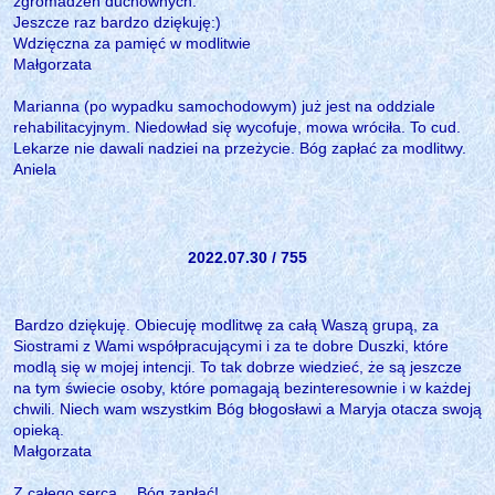
zgromadzeń duchownych.
Jeszcze raz bardzo dziękuję:)
Wdzięczna za pamięć w modlitwie
Małgorzata
Marianna (po wypadku samochodowym) już jest na oddziale
rehabilitacyjnym. Niedowład się wycofuje, mowa wróciła. To cud.
Lekarze nie dawali nadziei na przeżycie. Bóg zapłać za modlitwy.
Aniela
2022.07.30 / 755
Bardzo dziękuję. Obiecuję modlitwę za całą Waszą grupą, za
Siostrami z Wami współpracującymi i za te dobre Duszki, które
modlą się w mojej intencji. To tak dobrze wiedzieć, że są jeszcze
na tym świecie osoby, które pomagają bezinteresownie i w każdej
chwili. Niech wam wszystkim Bóg błogosławi a Maryja otacza swoją
opieką.
Małgorzata
Z całego serca… Bóg zapłać!