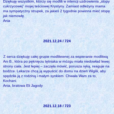
Dziękuję wszystkim, którzy się modlili w intencji uzdrowienia „stopy
cukrzycowej” mojej teściowej Krystyny. Zamiast odleżyny mama
ma sympatyczny strupek, za jakieś 2 tygodnie powinna mieć stopę
jak niemowlę.
Ania
2021.12.24 / 724
Z serca dziękuję całej grupie modlitewnej za wspieranie modlitwą
Ani B., która po pęknięciu tętniaka w mózgu miała niedowład lewej
strony ciała. Jest lepiej – zaczęła mówić, porusza ręką, reaguje na
bodźce. Lekarze chcą ją wypuścić do domu na dzień Wigilii, aby
spędziła ją z rodziną i małym synkiem. Chwała Wam za to,
Kochani.
Ania, bratowa Eli Jagody
2021.12.18 / 723