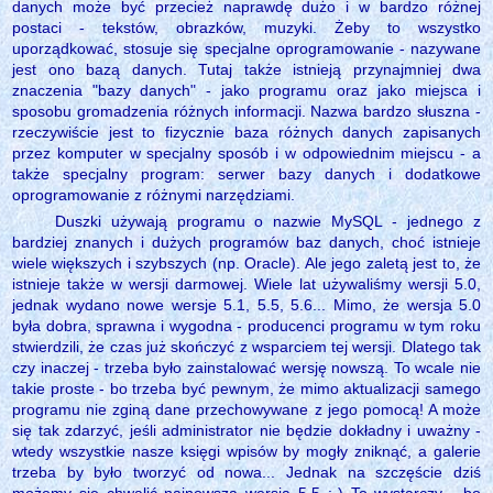
danych może być przecież naprawdę dużo i w bardzo różnej
postaci - tekstów, obrazków, muzyki. Żeby to wszystko
uporządkować, stosuje się specjalne oprogramowanie - nazywane
jest ono bazą danych. Tutaj także istnieją przynajmniej dwa
znaczenia "bazy danych" - jako programu oraz jako miejsca i
sposobu gromadzenia różnych informacji. Nazwa bardzo słuszna -
rzeczywiście jest to fizycznie baza różnych danych zapisanych
przez komputer w specjalny sposób i w odpowiednim miejscu - a
także specjalny program: serwer bazy danych i dodatkowe
oprogramowanie z różnymi narzędziami.
Duszki używają programu o nazwie MySQL - jednego z
bardziej znanych i dużych programów baz danych, choć istnieje
wiele większych i szybszych (np. Oracle). Ale jego zaletą jest to, że
istnieje także w wersji darmowej. Wiele lat używaliśmy wersji 5.0,
jednak wydano nowe wersje 5.1, 5.5, 5.6... Mimo, że wersja 5.0
była dobra, sprawna i wygodna - producenci programu w tym roku
stwierdzili, że czas już skończyć z wsparciem tej wersji. Dlatego tak
czy inaczej - trzeba było zainstalować wersję nowszą. To wcale nie
takie proste - bo trzeba być pewnym, że mimo aktualizacji samego
programu nie zginą dane przechowywane z jego pomocą! A może
się tak zdarzyć, jeśli administrator nie będzie dokładny i uważny -
wtedy wszystkie nasze księgi wpisów by mogły zniknąć, a galerie
trzeba by było tworzyć od nowa... Jednak na szczęście dziś
możemy się chwalić najnowszą wersją 5.5 :-) To wystarczy - bo