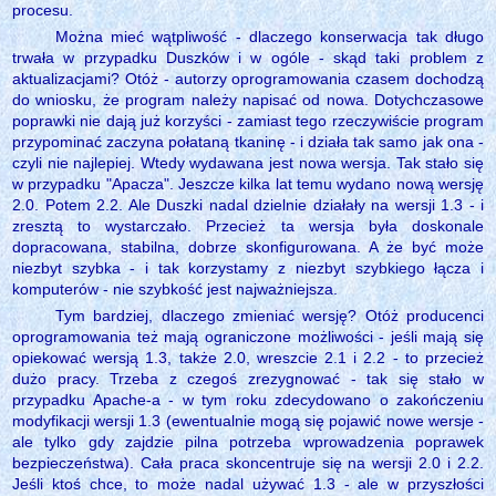
procesu.
Można mieć wątpliwość - dlaczego konserwacja tak długo
trwała w przypadku Duszków i w ogóle - skąd taki problem z
aktualizacjami? Otóż - autorzy oprogramowania czasem dochodzą
do wniosku, że program należy napisać od nowa. Dotychczasowe
poprawki nie dają już korzyści - zamiast tego rzeczywiście program
przypominać zaczyna połataną tkaninę - i działa tak samo jak ona -
czyli nie najlepiej. Wtedy wydawana jest nowa wersja. Tak stało się
w przypadku "Apacza". Jeszcze kilka lat temu wydano nową wersję
2.0. Potem 2.2. Ale Duszki nadal dzielnie działały na wersji 1.3 - i
zresztą to wystarczało. Przecież ta wersja była doskonale
dopracowana, stabilna, dobrze skonfigurowana. A że być może
niezbyt szybka - i tak korzystamy z niezbyt szybkiego łącza i
komputerów - nie szybkość jest najważniejsza.
Tym bardziej, dlaczego zmieniać wersję? Otóż producenci
oprogramowania też mają ograniczone możliwości - jeśli mają się
opiekować wersją 1.3, także 2.0, wreszcie 2.1 i 2.2 - to przecież
dużo pracy. Trzeba z czegoś zrezygnować - tak się stało w
przypadku Apache-a - w tym roku zdecydowano o zakończeniu
modyfikacji wersji 1.3 (ewentualnie mogą się pojawić nowe wersje -
ale tylko gdy zajdzie pilna potrzeba wprowadzenia poprawek
bezpieczeństwa). Cała praca skoncentruje się na wersji 2.0 i 2.2.
Jeśli ktoś chce, to może nadal używać 1.3 - ale w przyszłości