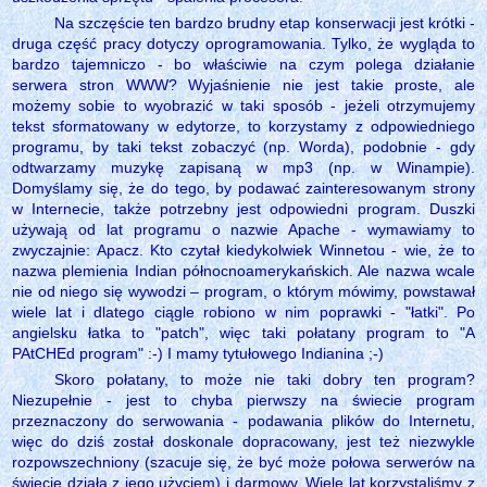
Na szczęście ten bardzo brudny etap konserwacji jest krótki -
druga część pracy dotyczy oprogramowania. Tylko, że wygląda to
bardzo tajemniczo - bo właściwie na czym polega działanie
serwera stron WWW? Wyjaśnienie nie jest takie proste, ale
możemy sobie to wyobrazić w taki sposób - jeżeli otrzymujemy
tekst sformatowany w edytorze, to korzystamy z odpowiedniego
programu, by taki tekst zobaczyć (np. Worda), podobnie - gdy
odtwarzamy muzykę zapisaną w mp3 (np. w Winampie).
Domyślamy się, że do tego, by podawać zainteresowanym strony
w Internecie, także potrzebny jest odpowiedni program. Duszki
używają od lat programu o nazwie Apache - wymawiamy to
zwyczajnie: Apacz. Kto czytał kiedykolwiek Winnetou - wie, że to
nazwa plemienia Indian północnoamerykańskich. Ale nazwa wcale
nie od niego się wywodzi – program, o którym mówimy, powstawał
wiele lat i dlatego ciągle robiono w nim poprawki - "łatki". Po
angielsku łatka to "patch", więc taki połatany program to "A
PAtCHEd program" :-) I mamy tytułowego Indianina ;-)
Skoro połatany, to może nie taki dobry ten program?
Niezupełnie - jest to chyba pierwszy na świecie program
przeznaczony do serwowania - podawania plików do Internetu,
więc do dziś został doskonale dopracowany, jest też niezwykle
rozpowszechniony (szacuje się, że być może połowa serwerów na
świecie działa z jego użyciem) i darmowy. Wiele lat korzystaliśmy z