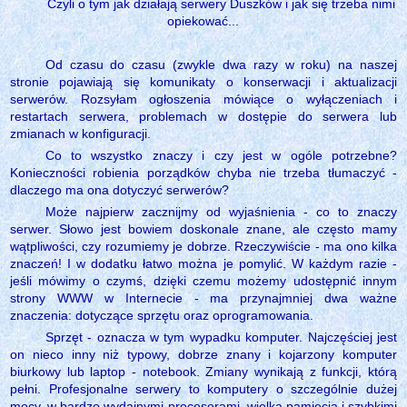
Czyli o tym jak działają serwery Duszków i jak się trzeba nimi
opiekować...
Od czasu do czasu (zwykle dwa razy w roku) na naszej
stronie pojawiają się komunikaty o konserwacji i aktualizacji
serwerów. Rozsyłam ogłoszenia mówiące o wyłączeniach i
restartach serwera, problemach w dostępie do serwera lub
zmianach w konfiguracji.
Co to wszystko znaczy i czy jest w ogóle potrzebne?
Konieczności robienia porządków chyba nie trzeba tłumaczyć -
dlaczego ma ona dotyczyć serwerów?
Może najpierw zacznijmy od wyjaśnienia - co to znaczy
serwer. Słowo jest bowiem doskonale znane, ale często mamy
wątpliwości, czy rozumiemy je dobrze. Rzeczywiście - ma ono kilka
znaczeń! I w dodatku łatwo można je pomylić. W każdym razie -
jeśli mówimy o czymś, dzięki czemu możemy udostępnić innym
strony WWW w Internecie - ma przynajmniej dwa ważne
znaczenia: dotyczące sprzętu oraz oprogramowania.
Sprzęt - oznacza w tym wypadku komputer. Najczęściej jest
on nieco inny niż typowy, dobrze znany i kojarzony komputer
biurkowy lub laptop - notebook. Zmiany wynikają z funkcji, którą
pełni. Profesjonalne serwery to komputery o szczególnie dużej
mocy, w bardzo wydajnymi procesorami, wielką pamięcią i szybkimi