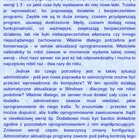
wersji 1.3 - co jakiś czas były wydawane do niej nowe łatki. Trzeba
je wprowadzać, bo poprawiają działanie i bezpieczeństwo
programu. Zwykle nie są to duże zmiany, czasem przyśpieszają
program, usuwają dostrzeżone błędy, czasem dodają nową
funkcjonalność, co ważniejsze, zwiększają bezpieczeństwo
działania, tak nie było niebezpieczeństwa włamania czy innego
niepożądanego zachowania. Właśnie dlatego potrzebna jest
konserwacja - w sensie aktualizacji oprogramowania. Właściwie
należałoby to robić zawsze w momencie wydania takiej nowej
wersji - choć nasz serwer nie jest aż tak odpowiedzialny i można to
najczęściej robić raz - dwa razy do roku.
Jednak do czego potrzebny jest w takiej sytuacji
administrator - jeśli jest nowa poprawka to samoczynnie możne być
przecież wprowadzona do komputera? W ten sposób działają
automatyczne aktualizacje w Windows - dlaczego by nie robić
podobnie? Właśnie dlatego, że serwer musi działać cały czas i w
dodatku - administrator zawsze musi wiedzieć, jakie
oprogramowanie do niego trafia. To zrozumiałe - przecież nie
można dopuścić, aby trafiło oprogramowanie zawirusowane, bądź
w niewłaściwej wersji itp. Dodatkowo musi być bardzo dokładnie
zgodne z pozostałym oprogramowaniem z nim współpracującym.
Zmianom wersji często towarzyszą zmiany konfiguracji.
Administrator aktualizuje programy zawsze pod pełną kontrolą tego