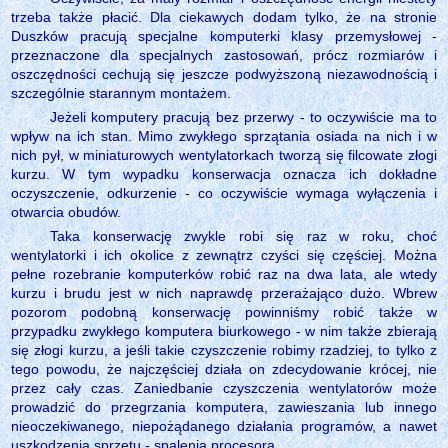
trzeba także płacić. Dla ciekawych dodam tylko, że na stronie
Duszków pracują specjalne komputerki klasy przemysłowej -
przeznaczone dla specjalnych zastosowań, prócz rozmiarów i
oszczędności cechują się jeszcze podwyższoną niezawodnością i
szczególnie starannym montażem.
Jeżeli komputery pracują bez przerwy - to oczywiście ma to
wpływ na ich stan. Mimo zwykłego sprzątania osiada na nich i w
nich pył, w miniaturowych wentylatorkach tworzą się filcowate złogi
kurzu. W tym wypadku konserwacja oznacza ich dokładne
oczyszczenie, odkurzenie - co oczywiście wymaga wyłączenia i
otwarcia obudów.
Taka konserwację zwykle robi się raz w roku, choć
wentylatorki i ich okolice z zewnątrz czyści się częściej. Można
pełne rozebranie komputerków robić raz na dwa lata, ale wtedy
kurzu i brudu jest w nich naprawdę przerażająco dużo. Wbrew
pozorom podobną konserwację powinniśmy robić także w
przypadku zwykłego komputera biurkowego - w nim także zbierają
się złogi kurzu, a jeśli takie czyszczenie robimy rzadziej, to tylko z
tego powodu, że najczęściej działa on zdecydowanie krócej, nie
przez cały czas. Zaniedbanie czyszczenia wentylatorów może
prowadzić do przegrzania komputera, zawieszania lub innego
nieoczekiwanego, niepożądanego działania programów, a nawet
uszkodzenia sprzętu - spalenia procesora.