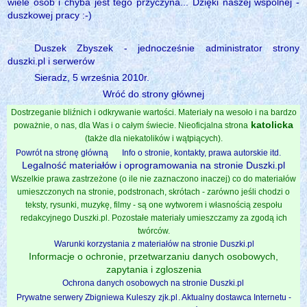
wiele osób i chyba jest tego przyczyna... Dzięki naszej wspólnej -
duszkowej pracy :-)
Duszek Zbyszek - jednocześnie administrator strony
duszki.pl i serwerów
Sieradz, 5 września 2010r.
Wróć do strony głównej
Dostrzeganie bliźnich i odkrywanie wartości. Materiały na wesoło i na bardzo
katolicka
poważnie, o nas, dla Was i o całym świecie. Nieoficjalna strona
(także dla niekatolików i wątpiących).
Powrót na stronę główną
Info o stronie, kontakty, prawa autorskie itd.
Legalność materiałów i oprogramowania na stronie Duszki.pl
Wszelkie prawa zastrzeżone (o ile nie zaznaczono inaczej) co do materiałów
umieszczonych na stronie, podstronach, skrótach - zarówno jeśli chodzi o
teksty, rysunki, muzykę, filmy - są one wytworem i własnością zespołu
redakcyjnego Duszki.pl. Pozostałe materiały umieszczamy za zgodą ich
twórców.
Warunki korzystania z materiałów na stronie Duszki.pl
Informacje o ochronie, przetwarzaniu danych osobowych,
zapytania i zgloszenia
Ochrona danych osobowych na stronie Duszki.pl
Prywatne serwery Zbigniewa Kuleszy
zjk.pl
. Aktualny dostawca Internetu -