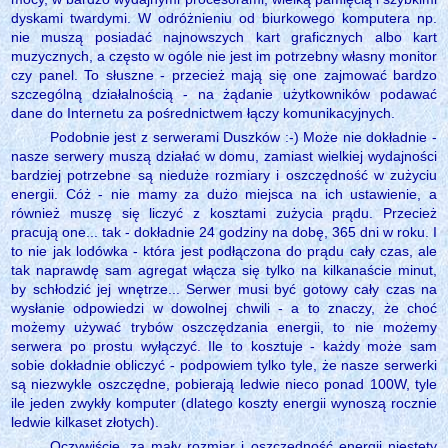
dyskami twardymi. W odróżnieniu od biurkowego komputera np.
nie muszą posiadać najnowszych kart graficznych albo kart
muzycznych, a często w ogóle nie jest im potrzebny własny monitor
czy panel. To słuszne - przecież mają się one zajmować bardzo
szczególną działalnością - na żądanie użytkowników podawać
dane do Internetu za pośrednictwem łączy komunikacyjnych.
Podobnie jest z serwerami Duszków :-) Może nie dokładnie -
nasze serwery muszą działać w domu, zamiast wielkiej wydajności
bardziej potrzebne są nieduże rozmiary i oszczędność w zużyciu
energii. Cóż - nie mamy za dużo miejsca na ich ustawienie, a
również muszę się liczyć z kosztami zużycia prądu. Przecież
pracują one... tak - dokładnie 24 godziny na dobę, 365 dni w roku. I
to nie jak lodówka - która jest podłączona do prądu cały czas, ale
tak naprawdę sam agregat włącza się tylko na kilkanaście minut,
by schłodzić jej wnętrze... Serwer musi być gotowy cały czas na
wysłanie odpowiedzi w dowolnej chwili - a to znaczy, że choć
możemy używać trybów oszczędzania energii, to nie możemy
serwera po prostu wyłączyć. Ile to kosztuje - każdy może sam
sobie dokładnie obliczyć - podpowiem tylko tyle, że nasze serwerki
są niezwykle oszczędne, pobierają ledwie nieco ponad 100W, tyle
ile jeden zwykły komputer (dlatego koszty energii wynoszą rocznie
ledwie kilkaset złotych).
Oczywiście, za mały rozmiar i oszczędność energii niestety