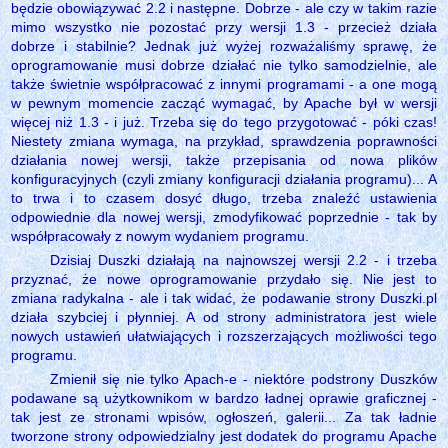
będzie obowiązywać 2.2 i następne. Dobrze - ale czy w takim razie
mimo wszystko nie pozostać przy wersji 1.3 - przecież działa
dobrze i stabilnie? Jednak już wyżej rozważaliśmy sprawę, że
oprogramowanie musi dobrze działać nie tylko samodzielnie, ale
także świetnie współpracować z innymi programami - a one mogą
w pewnym momencie zacząć wymagać, by Apache był w wersji
więcej niż 1.3 - i już. Trzeba się do tego przygotować - póki czas!
Niestety zmiana wymaga, na przykład, sprawdzenia poprawności
działania nowej wersji, także przepisania od nowa plików
konfiguracyjnych (czyli zmiany konfiguracji działania programu)... A
to trwa i to czasem dosyć długo, trzeba znaleźć ustawienia
odpowiednie dla nowej wersji, zmodyfikować poprzednie - tak by
współpracowały z nowym wydaniem programu.
Dzisiaj Duszki działają na najnowszej wersji 2.2 - i trzeba
przyznać, że nowe oprogramowanie przydało się. Nie jest to
zmiana radykalna - ale i tak widać, że podawanie strony Duszki.pl
działa szybciej i płynniej. A od strony administratora jest wiele
nowych ustawień ułatwiających i rozszerzających możliwości tego
programu.
Zmienił się nie tylko Apach-e - niektóre podstrony Duszków
podawane są użytkownikom w bardzo ładnej oprawie graficznej -
tak jest ze stronami wpisów, ogłoszeń, galerii... Za tak ładnie
tworzone strony odpowiedzialny jest dodatek do programu Apache