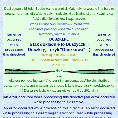
Dostrzeganie bliźnich i odkrywanie wartości. Materiały na wesoło i na bardzo
katolicka
poważnie, o nas, dla Was i o całym świecie. Nieoficjalna strona
(także dla niekatolików i wątpiących).
Strona Duszyczek i Duszków - Internetowa
wspólnota pomocy i wsparcia duchowego.
[an error
[an error
Rozmowy, wartości, intencje
occurred
DUSZKI.PL
occurred
while
a tak dokładnie to Duszyczki i
while
processing
processing
Duszki
- czyli "Duszkowo" :-)
(*)
this directive]
this directive]
Dzisiaj jest: 2026-08-07
14:30:55 Aktualizacja dnia: 2026-07-15
21:31:56
Gdy
ocz
ekujesz pomocy lub sam(a) chcesz innym pomagać. Albo chciał(a)byś
porozmawiać o czymś ważnym lub choćby tylko o wczorajszym podwieczorku
:-) Dla wszystkich, w każdym wieku - od 0 do 201 lat ;-)
[an error occurred while processing this directive][an error occurred
while processing this directive]
[an error occurred while processing this directive][an error occurred
while processing this directive][an error occurred while processing