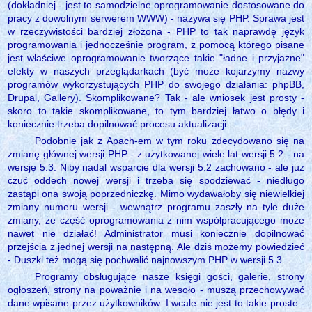
(dokładniej - jest to samodzielne oprogramowanie dostosowane do
pracy z dowolnym serwerem WWW) - nazywa się PHP. Sprawa jest
w rzeczywistości bardziej złożona - PHP to tak naprawdę język
programowania i jednocześnie program, z pomocą którego pisane
jest właściwe oprogramowanie tworzące takie "ładne i przyjazne"
efekty w naszych przeglądarkach (być może kojarzymy nazwy
programów wykorzystujących PHP do swojego działania: phpBB,
Drupal, Gallery). Skomplikowane? Tak - ale wniosek jest prosty -
skoro to takie skomplikowane, to tym bardziej łatwo o błędy i
koniecznie trzeba dopilnować procesu aktualizacji.
Podobnie jak z Apach-em w tym roku zdecydowano się na
zmianę głównej wersji PHP - z użytkowanej wiele lat wersji 5.2 - na
wersję 5.3. Niby nadal wsparcie dla wersji 5.2 zachowano - ale już
czuć oddech nowej wersji i trzeba się spodziewać - niedługo
zastąpi ona swoją poprzedniczkę. Mimo wydawałoby się niewielkiej
zmiany numeru wersji - wewnątrz programu zaszły na tyle duże
zmiany, że część oprogramowania z nim współpracującego może
nawet nie działać! Administrator musi koniecznie dopilnować
przejścia z jednej wersji na następną. Ale dziś możemy powiedzieć
- Duszki też mogą się pochwalić najnowszym PHP w wersji 5.3.
Programy obsługujące nasze księgi gości, galerie, strony
ogłoszeń, strony na poważnie i na wesoło - muszą przechowywać
dane wpisane przez użytkowników. I wcale nie jest to takie proste -