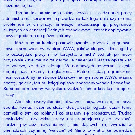
niezupełnie, bo...
Trzeba też pamiętać o takiej "zwykłej" - codziennej pracy
administratora serwerów - sprawdzaniu każdego dnia czy nie ma
problemów w ich pracy, mniejszych aktualizacji np. programów
służących do generacji "ładnych stronek www", czy też dopisywania
nowych podstron do głównej strony.
Można by na koniec postawić pytanie - przecież są gotowe,
nawet darmowe serwery stron WWW, plików, blogów - dlaczego by
nie oszczędzić pracy i nie korzystać z nich? Jednak jak mówi
przysłowie - nie ma nic za darmo, a nawet jeśli jest za opłatą - to
nie znaczy, że dużo oferuje. W darmowych serwerach często
gnębią nas reklamy i ogłoszenia. Płatne - dają ograniczone
możliwości. A my na stronce Duszków mamy i stronę WWW, własną
pocztę, galerie, forum, księgi wpisów, podstrony wesołe i poważne.
Sami sobie możemy wszystko urządzać - choć kosztuje to sporo
pracy.
Ale i tak to wszystko nie jest ważne - najważniejsze, że nasza
stronka komuś i czemuś służy. Ktoś ją czyta, ogląda, dzięki temu
pomyśli o tym co robimy i co staramy się propagować. Trudno
powiedzieć - czy wkład pracy jest proporcjonalny do "zysków",
bardzo przecież niewymiernych, nie dających się wyrazić w
pieniądzach czy innej "walucie" :-) Mimo to - stronkę odwiedza