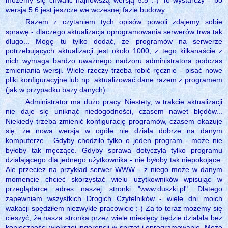
wersja 5.6 jest jeszcze we wczesnej fazie budowy.
Razem z czytaniem tych opisów powoli zdajemy sobie
sprawę - dlaczego aktualizacja oprogramowania serwerów trwa tak
długo... Mogę tu tylko dodać, że programów na serwerze
potrzebujących aktualizacji jest około 1000, z tego kilkanaście z
nich wymaga bardzo uważnego nadzoru administratora podczas
zmieniania wersji. Wiele rzeczy trzeba robić ręcznie - pisać nowe
pliki konfiguracyjne lub np. aktualizować dane razem z programem
(jak w przypadku bazy danych).
Administrator ma dużo pracy. Niestety, w trakcie aktualizacji
nie daje się uniknąć niedogodności, czasem nawet błędów...
Niekiedy trzeba zmienić konfigurację programów, czasem okazuje
się, że nowa wersja w ogóle nie działa dobrze na danym
komputerze... Gdyby chodziło tylko o jeden program - może nie
byłoby tak męczące. Gdyby sprawa dotyczyła tylko programu
działającego dla jednego użytkownika - nie byłoby tak niepokojące.
Ale przecież na przykład serwer WWW - z niego może w danym
momencie chcieć skorzystać wielu użytkowników wpisując w
przeglądarce adres naszej stronki "www.duszki.pl". Dlatego
zapewniam wszystkich Drogich Czytelników - wiele dni moich
wakacji spędziłem niezwykle pracowicie :-) Za to teraz możemy się
cieszyć, że nasza stronka przez wiele miesięcy będzie działała bez
konieczności większej ingerencji w sprzęt i oprogramowanie. Może