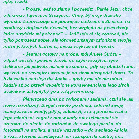
rękę, i rzekł:
- Proszę, weź to ziarno i powiedz: „Panie Jezu, chcę
odmawiać Tajemnice Szczęścia. Chcę, by moje drzewko
wyrosło. Zobowiązuje się poświęcić codziennie 20 minut na
modlitwy i dojście do drzewka, bez względu na przeszkody,
które przyjdzie mi pokonać”. – Jeśli uda ci się wytrwać, nie
tylko pomożesz sobie, ale również zmarłym członkom swojej
rodziny, których kadzie są nieraz większe od twoich.
- Jestem gotowy na próbę, mój Aniele Stróżu –
odparł wesoło i pewnie Janek, po czym włożył na ręce
delikatne jak jedwab, maleńkie ziarenko; gdy się obudził rano,
wyszedł na zewnątrz i wrzucił je do ziemi nieopodal domu. To
była wielka nadzieja dla Janka – gdyby mu się nie udało,
kadzie aż po brzegi wypełnione konsekwencjami jego złych
uczynków, zatopiłyby go z całą pewnością.
Pierwszego dnia po wykonaniu zadania, czuł si
ę jak
nowo narodzony. Biegał wesoło po domu, całował swoją
mamę zawsze wtedy, gdy ją zobaczył, z tatą porozmawiał o
jego młodości, zagrał z nim w karty oraz uśmiechał się
szeroko: do siebie, do rodziców, do swojego pieska, do
fotografii na stoliku, a nade wszystko – do swojego Anioła
Stróża, któremu zawdzięczał ten szampański nastrój oraz