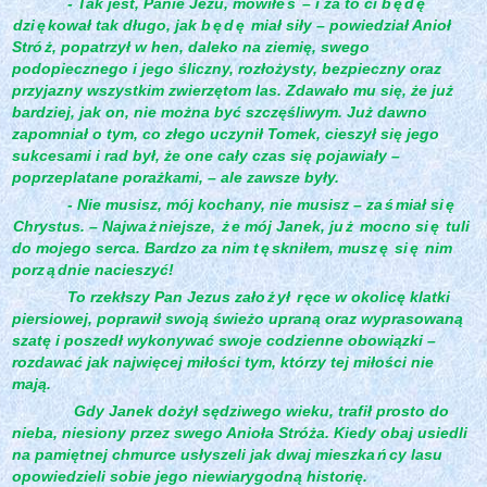
- Tak jest, Panie Jezu, mówiłe
ś
– i za to ci b
ę
d
ę
dzi
ę
kował tak długo, jak b
ę
d
ę
miał siły – powiedział Anioł
Stró
ż, popatrzył w hen, daleko na ziemię, swego
podopiecznego i jego śliczny, rozłożysty, bezpieczny oraz
przyjazny wszystkim zwierzętom las. Zdawało mu się, że już
bardziej, jak on, nie można być szczęśliwym. Już dawno
zapomniał o tym, co złego uczynił Tomek, cieszył się jego
sukcesami i rad był, że one cały czas się pojawiały –
poprzeplatane porażkami, – ale zawsze były.
- Nie musisz, mój kochany, nie musisz – za
ś
miał si
ę
Chrystus. – Najwa
ż
niejsze,
ż
e mój Janek, ju
ż
mocno si
ę
tuli
do mojego serca. Bardzo za nim t
ę
skniłem, musz
ę
si
ę
nim
porz
ą
dnie nacieszyć!
To rzekłszy Pan Jezus zało
ż
ył
r
ęce w okolicę klatki
piersiowej, poprawił swoją świeżo upraną oraz wyprasowaną
szatę i poszedł wykonywać swoje codzienne obowiązki –
rozdawać jak najwięcej miłości tym, którzy tej miłości nie
mają.
Gdy Janek dożył sędziwego wieku, trafił prosto do
nieba, niesiony przez swego Anioła Stróża. Kiedy obaj usiedli
na pamiętnej chmurce usłyszeli jak dwaj mieszka
ń
cy lasu
opowiedzieli sobie jego niewiarygodną historię.