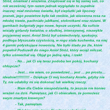
Stróż, oniemiał z wrażenia. Znajdował się w tej samej sali, co
rok wcześniej, tym razem jednak wyglądało to zupełnie
inaczej; miał mnóstwo światła, był cieplutki jak lipcowy
pranek, jego powietrze było tak rześkie, jak wiosenna rosa na
młodej trawie, pachniało jabłkami, stokrotkami oraz różami. W
garnkach bulgotały jego nowe, lepsze uczynki. Na suficie
wisiały girlandy kwiatów, o słodkiej, intensywnej, niezwykle
przyjemnej woni. Anioł Stróż był uśmiechnięty, spokojny,
podłoga błyszczała czystością, w rogu stała kuchenka, na niej
4 garnki połyskujące nowością. Nie było śladu po źle, które
popełnił Podszedł do niego Anioł Stróż, który wciąż milczał,
tylko uśmiechał się. Objął go jedną ręką, i rzekł:
- No… jak Ci się teraz podoba ten pokój, kochany
chłopcze?
- Jest… nie wiem, co powiedzieć… jest … po prostu…
idealnie!!!!!!!!!!! – Dziękuje Ci mój kochany Aniele, gdyby nie
Ty, nie udałoby mi się dokonać tak wielkiej rzeczy.
- Mam dla Ciebie niespodziankę, to jeszcze nie koniec
wrażeń na dziś. Pamiętasz, jak Ci obiecałem, że pomożesz
swym zmarłym krewnym?
- Tak, pamiętam.