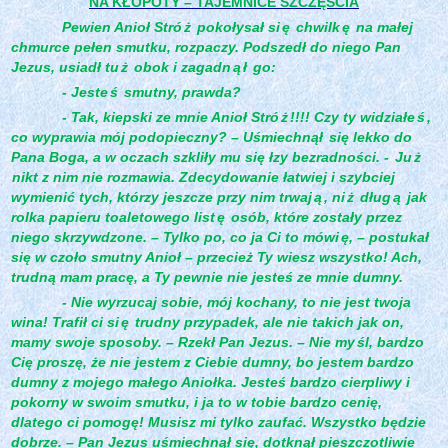
NA KŁOPOTY – TAJEMNICE SZCZĘŚCIA
Pewien Anioł Stró
ż
pokołysał si
ę
chwilk
ę
na małej
chmurce pełen smutku, rozpaczy. Podszedł do niego Pan
Jezus, usiadł tu
ż
obok i zagadn
ą
ł
go:
- Jeste
ś
smutny, prawda?
- Tak, kiepski ze mnie Anioł Stró
ż
!!!! Czy ty widziałe
ś
,
co wyprawia mój podopieczny? – Uśmiechnął
się lekko do
Pana Boga, a w oczach szkliły mu się łzy bezradności. -
Ju
ż
nikt z nim nie rozmawia. Zdecydowanie łatwiej i szybciej
wymienić tych, którzy jeszcze przy nim trwaj
ą
, ni
ż
dług
ą
jak
rolka papieru toaletowego list
ę
osób, które zostały przez
niego skrzywdzone. – Tylko po, co ja Ci to mówi
ę, – postukał
się w czoło smutny Anioł – przecież Ty wiesz wszystko! Ach,
trudną mam pracę, a Ty pewnie nie jesteś ze mnie dumny.
- Nie wyrzucaj sobie, mój kochany, to nie jest twoja
wina! Trafił ci si
ę
trudny przypadek, ale nie takich jak on,
mamy swoje sposoby. – Rzekł Pan Jezus. – Nie my
śl, bardzo
Cię proszę, że nie jestem z Ciebie dumny, bo jestem bardzo
dumny z mojego małego Aniołka. Jesteś bardzo cierpliwy i
pokorny w swoim smutku, i ja to w tobie bardzo cenię,
dlatego ci pomogę! Musisz mi tylko zaufać. Wszystko będzie
dobrze. – Pan Jezus uśmiechnął się, dotknął pieszczotliwie