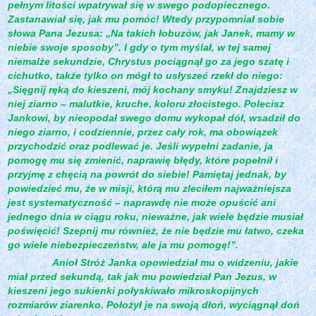
pełnym litości wpatrywał się w swego podopiecznego.
Zastanawiał się, jak mu pomóc! Wtedy przypomniał sobie
słowa Pana Jezusa: „Na takich łobuzów, jak Janek, mamy w
niebie swoje sposoby”. I gdy o tym myślał, w tej samej
niemalże sekundzie, Chrystus pociągnął go za jego szatę i
cichutko, także tylko on mógł to usłyszeć rzekł do niego:
„Sięgnij ręką do kieszeni, mój kochany smyku! Znajdziesz w
niej ziarno – malutkie, kruche, koloru złocistego. Polecisz
Jankowi, by nieopodal swego domu wykopał dół, wsadził do
niego ziarno, i codziennie, przez cały rok, ma obowiązek
przychodzić oraz podlewać je. Jeśli wypełni zadanie, ja
pomogę mu się zmienić, naprawię błędy, które popełnił i
przyjmę z chęcią na powrót do siebie! Pamiętaj jednak, by
powiedzieć mu, że w misji, którą mu zleciłem najważniejsza
jest systematyczność – naprawdę nie może opuścić ani
jednego dnia w ciągu roku, nieważne, jak wiele będzie musiał
poświęcić! Szepnij mu również, że nie będzie mu łatwo, czeka
go wiele niebezpieczeństw, ale ja mu pomogę!”.
Anioł Stróż Janka opowiedział mu o widzeniu, jakie
miał przed sekundą, tak jak mu powiedział Pan Jezus, w
kieszeni jego sukienki połyskiwało mikroskopijnych
rozmiarów ziarenko. Położył je na swoją dłoń, wyciągnął doń