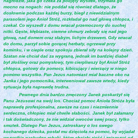
nagrodzie, jaka go czeka za podjęty wysiłek, trzymała go
mocno na nogach: nie poddał się również dlatego, że
dosłownie podczas każdej burzy, biegł z niewidzialnym
parasolem jego Anioł Stróż, rozkładał go nad głową chłopca, i
czekał. Co wyszedł z domu wracał przemoczony do suchej
nitki. Gęste, kłębiaste, ciemne chmury zebrały się nad jego
głową, nad domem oraz słabym, lichym drzewem. Gdy wracał
do domu, parzył sobie gorącej herbaty, ogrzewał przy
kominku, i w cieple oraz spokoju zbierał siły na kolejny dzień.
Szatan nie chciał dać za wygraną, jednak im bardziej diabeł
był złośliwy oraz pomysłowy, tym cierpliwszy był Anioł Stróż
chłopca, gotowy do pomocy, kibicujący i wierzący w niego
pomimo wszystko. Pan Jezus natomiast miał baczne oko na
Janka i jego pomocnika, interweniował zawsze wtedy, kiedy
sytuacja była naprawdę trudna.
Pewnego dnia bardzo zmęczony Janek poskarżył się
Panu Jezusowi na swój los. Chociaż pomoc Anioła Stróża była
naprawdę profesjonalna, zawsze na czas i niezmiennie
serdeczna, chłopiec miał chwile słabości.
Janek był załamany
i tak doświadczony, że nie widział owoców swej pracy, tylko
smutek. Dlatego Pan Jezus, zatroskany o los swego
kochanego dziecka, posłał mu dzięcioła na pomoc, by wyjadał
wszystkie paskudne robaki, które chciały zjeść i zniszczyć od