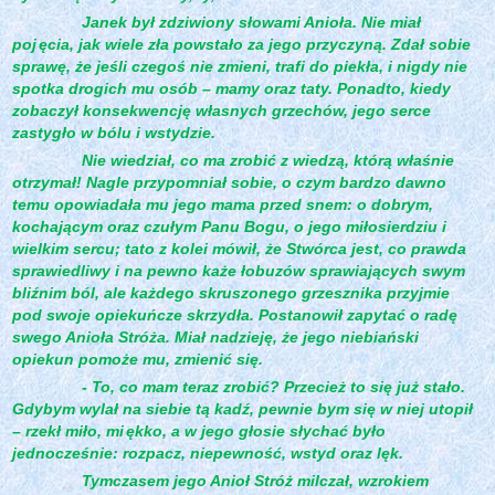
Janek był zdziwiony słowami Anioła. Nie miał
poj
ęcia, jak wiele zła powstało za jego przyczyną. Zdał sobie
sprawę, że jeśli czegoś nie zmieni, trafi do piekła, i nigdy nie
spotka drogich mu osób – mamy oraz taty. Ponadto, kiedy
zobaczył konsekwencję własnych grzechów, jego serce
zastygło w bólu i wstydzie.
Nie wiedział, co ma zrobić z wiedzą, którą właśnie
otrzymał! Nagle przypomniał sobie, o czym bardzo dawno
temu opowiadała mu jego mama przed snem: o dobrym,
kochającym oraz czułym Panu Bogu, o jego miłosierdziu i
wielkim sercu; tato z kolei mówił, że Stwórca jest, co prawda
sprawiedliwy i na pewno każe łobuzów sprawiających swym
bliźnim ból, ale każdego skruszonego grzesznika przyjmie
pod swoje opiekuńcze skrzydła. Postanowił zapytać o radę
swego Anioła Stróża. Miał nadzieję, że jego niebiański
opiekun pomoże mu, zmienić się.
- To, co mam teraz zrobić? Przecież to się już stało.
Gdybym wylał na siebie tą kadź, pewnie bym się w niej utopił
– rzekł miło, mi
ękko, a w jego głosie słychać było
jednocześnie: rozpacz, niepewność, wstyd oraz lęk.
Tymczasem jego Anioł Stróż milczał, wzrokiem