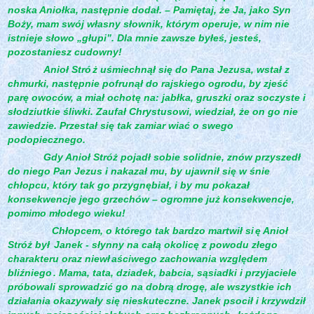
noska Aniołka, następnie dodał. – Pamiętaj, że Ja, jako Syn
Boży, mam swój własny słownik, którym operuje, w nim nie
istnieje słowo „głupi”. Dla mnie zawsze byłeś, jesteś,
pozostaniesz cudowny!
Anioł Stró
ż uśmiechnął się do Pana Jezusa, wstał z
chmurki, następnie pofrunął do rajskiego ogrodu, by zjeść
parę owoców, a miał ochotę na: jabłka, gruszki oraz soczyste i
słodziutkie śliwki. Zaufał Chrystusowi, wiedział, że on go nie
zawiedzie. Przestał się tak zamiar wiać o swego
podopiecznego.
Gdy Anioł Stróż pojadł sobie solidnie, znów przyszedł
do niego Pan Jezus i nakazał mu, by ujawnił się w śnie
chłopcu, który tak go przygnębiał, i by mu pokazał
konsekwencje jego grzechów – ogromne już konsekwencje,
pomimo młodego wieku!
Chłopcem, o którego tak bardzo martwił si
ę Anioł
Stróż był
Janek - słynny na całą okolicę z powodu złego
charakteru oraz niewł
aściwego zachowania względem
bliźniego
. Mama, tata, dziadek, babcia, sąsiadki i przyjaciele
próbowali sprowadzić go na dobrą drogę, ale wszystkie ich
działania okazywały się nieskuteczne. Janek psocił i krzywdził