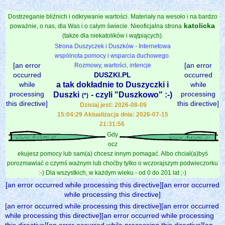
Dostrzeganie bliźnich i odkrywanie wartości. Materiały na wesoło i na bardzo
katolicka
poważnie, o nas, dla Was i o całym świecie. Nieoficjalna strona
(także dla niekatolików i wątpiących).
Strona Duszyczek i Duszków - Internetowa
wspólnota pomocy i wsparcia duchowego.
[an error
[an error
Rozmowy, wartości, intencje
occurred
DUSZKI.PL
occurred
while
a tak dokładnie to Duszyczki i
while
processing
processing
Duszki
- czyli "Duszkowo" :-)
(*)
this directive]
this directive]
Dzisiaj jest: 2026-08-09
15:04:29 Aktualizacja dnia: 2026-07-15
21:31:56
Gdy
ocz
ekujesz pomocy lub sam(a) chcesz innym pomagać. Albo chciał(a)byś
porozmawiać o czymś ważnym lub choćby tylko o wczorajszym podwieczorku
:-) Dla wszystkich, w każdym wieku - od 0 do 201 lat ;-)
[an error occurred while processing this directive][an error occurred
while processing this directive]
[an error occurred while processing this directive][an error occurred
while processing this directive][an error occurred while processing