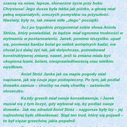
szansę na nowe, lepsze, słoneczne życie przy boku
Chrystusa! Jego dusza była lekka jak piórko, a głowę miał
pełną wspaniałych, uroczych pomysłów na przyszłość.
Niestety, były to, tak zwane miłe „złego” początki.
Ju
ż po tygodniu przypomniał sobie słowa Anioła
Stróża,
który powiedział,
że będzie
miał ogromne trudności w
wytrwaniu w postanowieniu. Janek, pomimo wszystko, uparł
się, ponieważ bardzo bolał go widok wstrętnych kadzi, nie
chciał ju
ż dalej żyć tak, jak dotychczas, potrzebował
konstruktywnej zmiany, nawet, jeśli ta zmiana miała być
okupiona łzami, bólem, niesprawiedliwością oraz wielkim
wysiłkiem.
Anioł Stróż Janka jak na mapie pogody miał
napisane, jak się czuje jego podopieczny. Po tym, jak podlał
drzewko zawsze – choćby na małą chwilkę – zaświeciło
słoneczko.
Ka
żdy grzech miał swoje konsekwencje, i Janek
musiał się z tym liczyć, gdy wybierał się, by podlać swoje
drzewko.
Jak mu zdradził Anioł Stróż – najgorsze były łzy – jej
najtrudniej było zlikwidować. Stąd ten trud, który się pojawił –
to był ciężar grzechów, jakie popełnił.