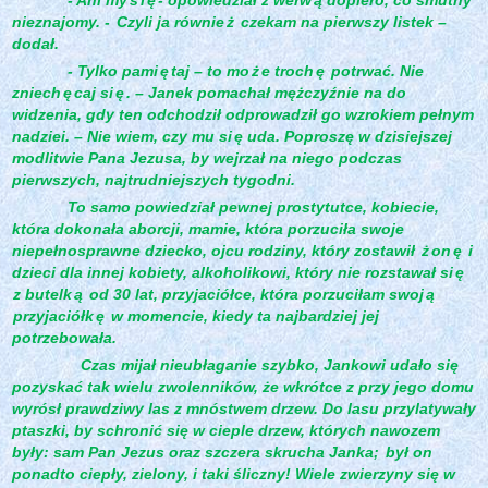
nieznajomy. -
Czyli ja równie
ż
czekam na pierwszy listek –
dodał.
- Tylko pami
ę
taj – to mo
ż
e troch
ę
potrwać. Nie
zniech
ę
caj si
ę
. – Janek pomachał mężczyźnie na do
widzenia, gdy ten odchodził odprowadził go wzrokiem pełnym
nadziei. – Nie wiem, czy mu si
ę uda. Poproszę w dzisiejszej
modlitwie Pana Jezusa, by wejrzał na niego podczas
pierwszych, najtrudniejszych tygodni.
To samo powiedział pewnej prostytutce, kobiecie,
która dokonała aborcji, mamie, która porzuciła swoje
niepełnosprawne dziecko, ojcu rodziny, który zostawił
ż
on
ę
i
dzieci dla innej kobiety, alkoholikowi, który nie rozstawał si
ę
z butelk
ą
od 30 lat, przyjaciółce, która porzuciłam swoj
ą
przyjaciółk
ę
w momencie, kiedy ta najbardziej jej
potrzebowała.
Czas mijał nieubłaganie szybko, Jankowi udało się
pozyskać tak wielu zwolenników, że wkrótce z przy jego domu
wyrósł prawdziwy las z mnóstwem drzew. Do lasu przylatywały
ptaszki, by schronić się w cieple drzew, których nawozem
były: sam Pan Jezus oraz szczera skrucha Janka;
był on
ponadto ciepły, zielony, i taki śliczny! Wiele zwierzyny się w