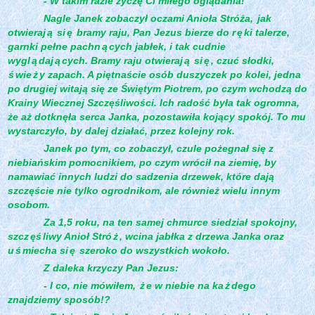
- W takim razie życzę Ci miłego oglądania!
Nagle Janek zobaczył oczami Anioła Stróża,
jak
otwieraj
ą
si
ę
bramy raju, Pan Jezus bierze do r
ę
ki talerze,
garnki pełne pachn
ą
cych jabłek, i tak cudnie
wygl
ą
daj
ą
cych. Bramy raju otwieraj
ą
si
ę
, czuć słodki,
ś
wie
ż
y zapach. A piętnaście osób duszyczek po kolei, jedna
po drugiej witają się ze Świętym Piotrem, po czym wchodzą do
Krainy Wiecznej Szczęśliwości. Ich radość była tak ogromna,
że aż dotknęła serca Janka, pozostawiła kojący spokój. To mu
wystarczyło, by dalej działać, przez kolejny rok.
Janek po tym, co zobaczył, czule pożegnał się z
niebiańskim pomocnikiem, po czym wrócił na ziemię, by
namawiać innych ludzi do sadzenia drzewek, które dają
szczęście nie tylko ogrodnikom, ale również wielu innym
osobom.
Za 1,5 roku, na ten samej chmurce siedział spokojny,
szcz
ęś
liwy Anioł Stró
ż
, wcina jabłka z drzewa Janka oraz
u
ś
miecha si
ę
szeroko do wszystkich wokoło.
Z daleka krzyczy Pan Jezus:
- I co, nie mówiłem,
ż
e w niebie na ka
ż
dego
znajdziemy sposób!?