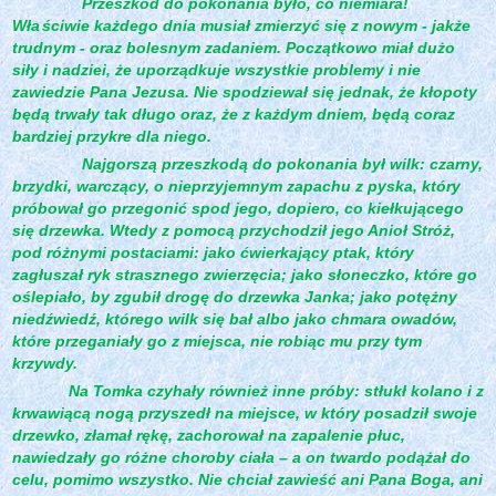
Przeszkód do pokonania było, co niemiara!
Wła
ściwie każdego dnia musiał zmierzyć się z nowym - jakże
trudnym - oraz bolesnym zadaniem. Początkowo miał dużo
siły i nadziei, że uporządkuje wszystkie problemy i nie
zawiedzie Pana Jezusa. Nie spodziewał się jednak, że kłopoty
będą trwały tak długo oraz, że z każdym dniem, będą coraz
bardziej przykre dla niego.
Najgorszą przeszkodą do pokonania był wilk: czarny,
brzydki, warczący, o nieprzyjemnym zapachu z pyska, który
próbował go przegonić spod jego, dopiero, co kiełkującego
się drzewka. Wtedy z pomocą przychodził jego Anioł Stróż,
pod różnymi postaciami: jako ćwierkający ptak, który
zagłuszał ryk strasznego zwierzęcia; jako słoneczko, które go
oślepiało, by zgubił drogę do drzewka Janka; jako potężny
niedźwiedź, którego wilk się bał albo jako chmara owadów,
które przeganiały go z miejsca, nie robiąc mu przy tym
krzywdy.
Na Tomka czyhały również inne próby: stłukł kolano i z
krwawiącą nogą przyszedł na miejsce, w który posadził swoje
drzewko, złamał rękę, zachorował na zapalenie płuc,
nawiedzały go różne choroby ciała – a on twardo podążał do
celu, pomimo wszystko. Nie chciał zawieść ani Pana Boga, ani