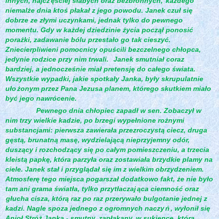
innych, najcz
ęściej słabych oraz bezbronnych,
każdego
niemalże dnia ktoś płakał z jego powodu. Janek czuł się
dobrze ze złymi uczynkami, jednak tylko do pewnego
momentu. Gdy w każdej dziedzinie życia począł ponosić
porażki, zadawanie bólu przestało go tak cieszyć.
Zniecierpliwieni pomocnicy opuścili bezczelnego chłopca,
jedynie rodzice przy nim trwali.
Janek smutniał coraz
bardziej, a jednocześnie miał pretensję do całego świata.
Wszystkie wypadki, jakie spotkały Janka, były skrupulatnie
uło
żonym przez Pana Jezusa planem, którego skutkiem miało
być jego nawrócenie.
Pewnego dnia chłopiec zapadł w sen. Zobaczył w
nim trzy wielkie kadzie, po brzegi wypełnione rożnymi
substancjami: pierwsza zawierała przezroczystą ciecz, druga
gęstą, brunatną masę, wydzielającą nieprzyjemny odór,
duszący i rozchodzący się po całym pomieszczeniu, a trzecia
kleistą papkę, która parzyła oraz zostawiała brzydkie plamy na
ciele. Janek stał i przyglądał się im z wielkim obrzydzeniem.
Atmosferę tego miejsca pogarszał dodatkowo fakt, że nie było
tam ani grama światła, tylko przytłaczaj
ąca ciemność oraz
głucha cisza, którą raz po raz przerywało bulgotanie jednej z
kadzi. Nagle spoza jednego z ogromnych naczy
ń
, wyłonił się
Anioł Stróż Janka - smutny, zapłakany, w sukience, która