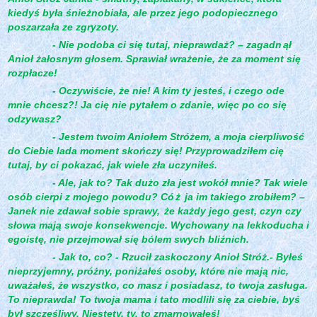
kiedyś była śnieżnobiała, ale przez jego podopiecznego
poszarzała ze zgryzoty.
- Nie podoba ci się tutaj, nieprawdaż? – zagadn
ął
Anioł żałosnym głosem. Sprawiał wrażenie, że za moment się
rozpłacze!
- Oczywiście, że nie! A kim ty jesteś, i czego ode
mnie chcesz?! Ja cię nie pytałem o zdanie, więc po co się
odzywasz?
- Jestem twoim Aniołem Stróżem, a moja cierpliwość
do Ciebie lada moment skończy się! Przyprowadziłem cię
tutaj, by ci pokazać, jak wiele zła uczyniłeś.
- Ale, jak to? Tak dużo zła jest wokół mnie? Tak wiele
osób cierpi z mojego powodu? Có
ż
ja im takiego zrobiłem? –
Janek nie zdawał sobie sprawy,
że każdy jego gest, czyn czy
słowa mają swoje konsekwencje. Wychowany na lekkoducha i
egoistę, nie przejmował się bólem swych bliźnich.
- Jak to, co? - Rzucił zaskoczony Anioł Stróż.- Byłeś
nieprzyjemny, próżny, poniżałeś osoby, które nie mają nic,
uważałeś, że wszystko, co masz i posiadasz, to twoja zasługa.
To nieprawda! To twoja mama i tato modlili się za ciebie, byś
był szczęśliwy. Niestety, ty, to zmarnowałeś!