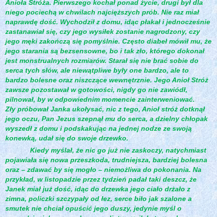
Anioła Stróża. Pierwszego kochał ponad życie, drugi był dla
niego pociechą w chwilach najcięższych prób. Nie raz miał
naprawdę dość. Wychodził z domu, idąc płakał i jednocześnie
zastanawiał się, czy jego wysiłek zostanie nagrodzony, czy
jego męki zakończą się pomyślnie. Często diabeł mówił mu, że
jego starania są bezsensowne, bo i tak zło, którego dokonał
jest monstrualnych rozmiarów. Starał się nie brać sobie do
serca tych słów, ale niewątpliwe były one bardzo, ale to
bardzo bolesne oraz niszczące wewnętrznie. Jego Anioł Stróż
zawsze pozostawał w gotowości, nigdy go nie zawiódł,
pilnował, by w odpowiednim momencie zainterweniować.
Zły próbował Janka ukołysać, nic z tego, Anioł stróż dotknął
jego oczu, Pan Jezus szepnął mu do serca, a dzielny chłopak
wyszedł z domu i podskakując na jednej nodze ze swoją
konewką, udał się do swoje drzewko.
Kiedy myślał, że nic go już nie zaskoczy, natychmiast
pojawiała się nowa przeszkoda, trudniejsza, bardziej bolesna
oraz – zdawać by się mogło – niemożliwa do pokonania. Na
przykład, w listopadzie przez tydzień padał taki deszcz, że
Janek miał już dość, idąc do drzewka jego ciało drżało z
zimna, policzki szczypały od łez, serce biło jak szalone a
smutek nie chciał opuścić jego duszy, jedynie myśl o