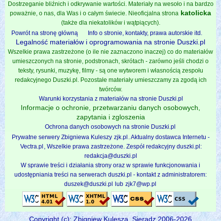
Dostrzeganie bliźnich i odkrywanie wartości. Materiały na wesoło i na bardzo
katolicka
poważnie, o nas, dla Was i o całym świecie. Nieoficjalna strona
(także dla niekatolików i wątpiących).
Powrót na stronę główną
Info o stronie, kontakty, prawa autorskie itd.
Legalność materiałów i oprogramowania na stronie Duszki.pl
Wszelkie prawa zastrzeżone (o ile nie zaznaczono inaczej) co do materiałów
umieszczonych na stronie, podstronach, skrótach - zarówno jeśli chodzi o
teksty, rysunki, muzykę, filmy - są one wytworem i własnością zespołu
redakcyjnego Duszki.pl. Pozostałe materiały umieszczamy za zgodą ich
twórców.
Warunki korzystania z materiałów na stronie Duszki.pl
Informacje o ochronie, przetwarzaniu danych osobowych,
zapytania i zgloszenia
Ochrona danych osobowych na stronie Duszki.pl
Prywatne serwery Zbigniewa Kuleszy
zjk.pl
. Aktualny dostawca Internetu -
Vectra.pl
, Wszelkie prawa zastrzeżone. Zespół redakcyjny duszki.pl:
redakcja@duszki.pl
W sprawie treści i działania strony oraz w sprawie funkcjonowania i
udostępniania treści na serwerach duszki.pl - kontakt z administratorem:
duszek@duszki.pl
lub
zjk7@wp.pl
Copyright (c): Zbigniew Kulesza, Sieradz 2006-2026