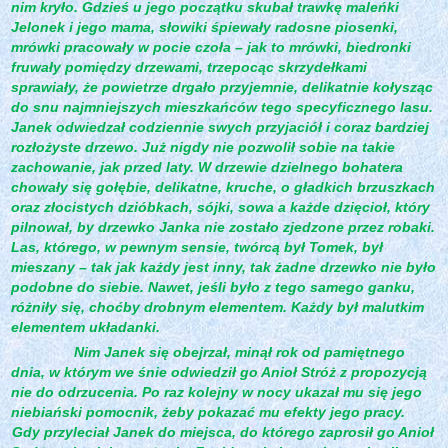
nim kryło. Gdzieś u jego początku skubał trawkę maleńki
Jelonek i jego mama, słowiki śpiewały radosne piosenki,
mrówki pracowały w pocie czoła – jak to mrówki, biedronki
fruwały pomiędzy drzewami, trzepocąc skrzydełkami
sprawiały, że powietrze drgało przyjemnie, delikatnie kołysząc
do snu najmniejszych mieszkańców tego specyficznego lasu.
Janek odwiedzał codziennie swych przyjaciół i coraz bardziej
rozłożyste drzewo. Już nigdy nie pozwolił sobie na takie
zachowanie, jak przed laty. W drzewie dzielnego bohatera
chowały się gołębie, delikatne, kruche, o gładkich brzuszkach
oraz złocistych dzióbkach, sójki, sowa a każde dzięcioł, który
pilnował, by drzewko Janka nie zostało zjedzone przez robaki.
Las, którego, w pewnym sensie, twórcą był Tomek, był
mieszany – tak jak każdy jest inny, tak żadne drzewko nie było
podobne do siebie. Nawet, jeśli było z tego samego ganku,
różniły się, choćby drobnym elementem. Każdy był malutkim
elementem układanki.
Nim Janek się obejrzał, minął rok od pamiętnego
dnia, w którym we śnie odwiedził go Anioł Stróż z propozycją
nie do odrzucenia. Po raz kolejny w nocy ukazał mu się jego
niebiański pomocnik, żeby pokazać mu efekty jego pracy.
Gdy przyleciał Janek do miejsca, do którego zaprosił go Anioł