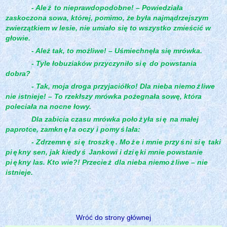
- Ale
ż
to nieprawdopodobne! – Powiedziała
zaskoczona sowa, której, pomimo, że była najmądrzejszym
zwierzątkiem w lesie, nie umiało się to wszystko zmieścić w
głowie.
- Ależ tak, to możliwe! – Uśmiechnęła się mrówka.
- Tyle łobuziaków przyczyniło si
ę
do powstania
dobra?
- Tak, moja droga przyjaciółko! Dla nieba niemo
ż
liwe
nie istnieje! – To rzekłszy mrówka pożegnała sowę, która
poleciała na nocne łowy.
Dla zabicia czasu mrówka poło
ż
yła si
ę
na małej
paprotce, zamkn
ę
ł
a oczy i pomy
ś
lała:
- Zdrzemn
ę
si
ę
troszk
ę
. Mo
ż
e i mnie przy
ś
ni si
ę
taki
pi
ę
kny sen, jak kiedy
ś
Jankowi i dzi
ę
ki mnie powstanie
pi
ę
kny las. Kto wie?! Przecie
ż
dla nieba niemo
ż
liwe – nie
istnieje.
Wróć do strony głównej