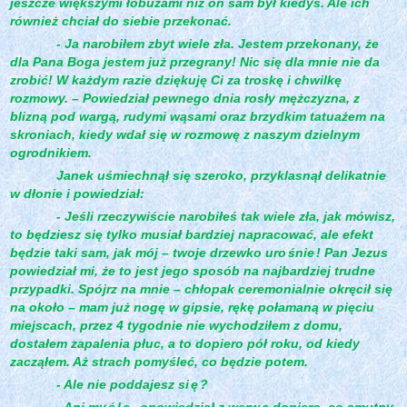
jeszcze większymi łobuzami niż on sam był kiedyś. Ale ich
również chciał do siebie przekonać.
- Ja narobiłem zbyt wiele zła. Jestem przekonany, że
dla Pana Boga jestem już przegrany! Nic się dla mnie nie da
zrobić! W każdym razie dziękuję Ci za troskę i chwilkę
rozmowy. – Powiedział pewnego dnia rosły mężczyzna, z
blizną pod wargą, rudymi wąsami oraz brzydkim tatuażem na
skroniach, kiedy wdał się w rozmowę z naszym dzielnym
ogrodnikiem.
Janek uśmiechnął się szeroko, przyklasnął delikatnie
w dłonie i powiedział:
- Jeśli rzeczywiście narobiłeś tak wiele zła, jak mówisz,
to będziesz się tylko musiał bardziej napracować, ale efekt
będzie taki sam, jak mój – twoje drzewko uro
śnie
! Pan Jezus
powiedział mi, że to jest jego sposób na najbardziej trudne
przypadki. Spójrz na mnie – chłopak ceremonialnie okręcił się
na około – mam już nogę w gipsie, rękę połamaną w pięciu
miejscach, przez 4 tygodnie nie wychodziłem z domu,
dostałem zapalenia płuc, a to dopiero pół roku, od kiedy
zacząłem. Aż strach pomyśleć, co będzie potem.
- Ale nie poddajesz si
ę
?
- Ani my
ś
l
ę
- opowiedział z werw
ą dopiero, co smutny