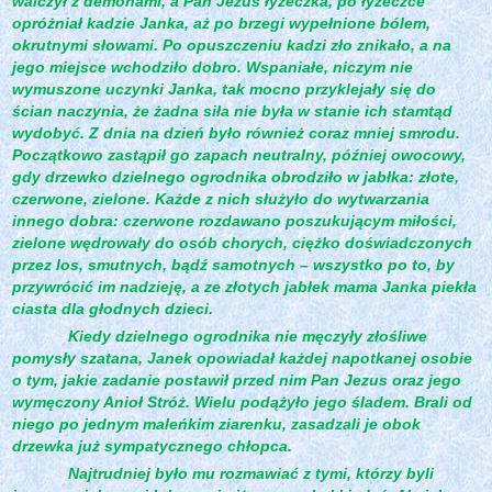
walczył z demonami, a Pan Jezus łyżeczka, po łyżeczce
opróżniał kadzie Janka, aż po brzegi wypełnione bólem,
okrutnymi słowami. Po opuszczeniu kadzi zło znikało, a na
jego miejsce wchodziło dobro. Wspaniałe, niczym nie
wymuszone uczynki Janka, tak mocno przyklejały się do
ścian naczynia, że żadna siła nie była w stanie ich stamtąd
wydobyć. Z dnia na dzień było również coraz mniej smrodu.
Początkowo zastąpił go zapach neutralny, później owocowy,
gdy drzewko dzielnego ogrodnika obrodziło w jabłka: złote,
czerwone, zielone. Każde z nich służyło do wytwarzania
innego dobra: czerwone rozdawano poszukującym miłości,
zielone wędrowały do osób chorych, ciężko doświadczonych
przez los, smutnych, bądź samotnych – wszystko po to, by
przywrócić im nadzieję, a ze złotych jabłek mama Janka piekła
ciasta dla głodnych dzieci.
Kiedy dzielnego ogrodnika nie męczyły złośliwe
pomysły szatana, Janek opowiadał każdej napotkanej osobie
o tym, jakie zadanie postawił przed nim Pan Jezus oraz jego
wymęczony Anioł Stróż. Wielu podążyło jego śladem. Brali od
niego po jednym maleńkim ziarenku, zasadzali je obok
drzewka już sympatycznego chłopca.
Najtrudniej było mu rozmawiać z tymi, którzy byli