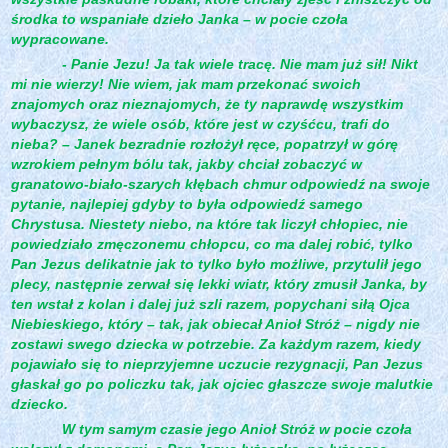
środka to wspaniałe dzieło Janka – w pocie czoła
wypracowane.
- Panie Jezu! Ja tak wiele tracę. Nie mam już sił! Nikt
mi nie wierzy! Nie wiem, jak mam przekonać swoich
znajomych oraz nieznajomych, że ty naprawdę wszystkim
wybaczysz, że wiele osób, które jest w czyśćcu, trafi do
nieba? – Janek bezradnie rozłożył ręce, popatrzył w górę
wzrokiem pełnym bólu tak, jakby chciał zobaczyć w
granatowo-biało-szarych kłębach chmur odpowiedź na swoje
pytanie, najlepiej gdyby to była odpowiedź samego
Chrystusa. Niestety niebo, na które tak liczył chłopiec, nie
powiedziało zmęczonemu chłopcu, co ma dalej robić, tylko
Pan Jezus delikatnie jak to tylko było możliwe, przytulił jego
plecy, następnie zerwał się lekki wiatr, który zmusił Janka, by
ten wstał z kolan i dalej już szli razem, popychani siłą Ojca
Niebieskiego, który – tak, jak obiecał Anioł Stróż – nigdy nie
zostawi swego dziecka w potrzebie. Za każdym razem, kiedy
pojawiało się to nieprzyjemne uczucie rezygnacji, Pan Jezus
głaskał go po policzku tak, jak ojciec głaszcze swoje malutkie
dziecko.
W tym samym czasie jego Anioł Stróż w pocie czoła