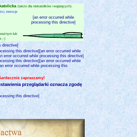
katolicka
(także dla niekatolików i wątpiących).
i, intencje
[an error occurred while
processing this directive]
 ważnym lub
 ;-)
 directive]
ocessing this directive][an error occurred while
an error occurred while processing this directive]
ocessing this directive][an error occurred while
[an error occurred while processing this
 Serdecznie zapraszamy!
stawienia przeglądarki oznacza zgodę
ocessing this directive]