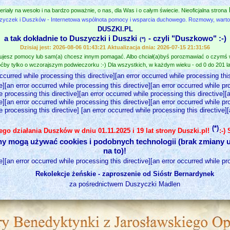
eriały na wesoło i na bardzo poważnie, o nas, dla Was i o całym świecie. Nieoficjalna strona
zyczek i Duszków - Internetowa wspólnota pomocy i wsparcia duchowego. Rozmowy, wartośc
DUSZKI.PL
a tak dokładnie to Duszyczki i Duszki
- czyli "Duszkowo" :-)
(*)
Dzisiaj jest: 2026-08-06 01:43:21 Aktualizacja dnia: 2026-07-15 21:31:56
jesz pomocy lub sam(a) chcesz innym pomagać. Albo chciał(a)byś porozmawiać o czymś
ćby tylko o wczorajszym podwieczorku :-) Dla wszystkich, w każdym wieku - od 0 do 201 lat
occurred while processing this directive][an error occurred while processing this
e][an error occurred while processing this directive][an error occurred while pr
e processing this directive][an error occurred while processing this directive][
e][an error occurred while processing this directive][an error occurred while pr
e processing this directive] [an error occurred while processing this directive]
(*)
nego działania Duszków w dniu 01.11.2025 i 19 lat strony Duszki.pl!
:-)
ny mogą używać cookies i podobnych technologii (brak zmiany u
na to)!
e][an error occurred while processing this directive][an error occurred while pr
Rekolekcje żeńskie - zaproszenie od Sióstr Bernardynek
za pośrednictwem Duszyczki Madlen