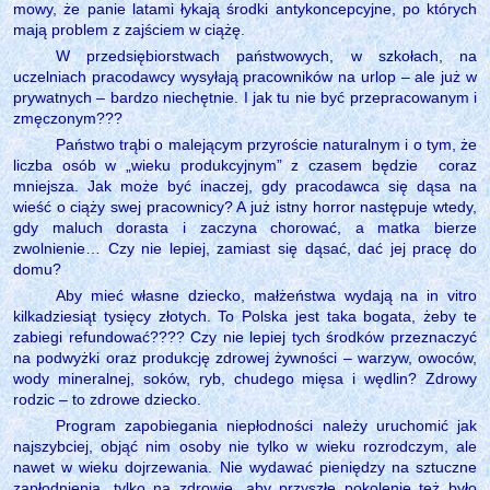
mowy, że panie latami łykają środki antykoncepcyjne, po których
mają problem z zajściem w ciążę.
W przedsiębiorstwach państwowych, w szkołach, na
uczelniach pracodawcy wysyłają pracowników na urlop – ale już w
prywatnych – bardzo niechętnie. I jak tu nie być przepracowanym i
zmęczonym???
Państwo trąbi o malejącym przyroście naturalnym i o tym, że
liczba osób w „wieku produkcyjnym” z czasem będzie
coraz
mniejsza. Jak może być inaczej, gdy pracodawca się dąsa na
wieść o ciąży swej pracownicy? A już istny horror następuje wtedy,
gdy maluch dorasta i zaczyna chorować, a matka bierze
zwolnienie… Czy nie lepiej, zamiast się dąsać, dać jej pracę do
domu?
Aby mieć własne dziecko, małżeństwa wydają na in vitro
kilkadziesiąt tysięcy złotych. To Polska jest taka bogata, żeby te
zabiegi refundować???? Czy nie lepiej tych środków przeznaczyć
na podwyżki oraz produkcję zdrowej żywności – warzyw, owoców,
wody mineralnej, soków, ryb, chudego mięsa i wędlin? Zdrowy
rodzic – to zdrowe dziecko.
Program zapobiegania niepłodności należy uruchomić jak
najszybciej, objąć nim osoby nie tylko w wieku rozrodczym, ale
nawet w wieku dojrzewania. Nie wydawać pieniędzy na sztuczne
zapłodnienia, tylko na zdrowie, aby przyszłe pokolenie też było