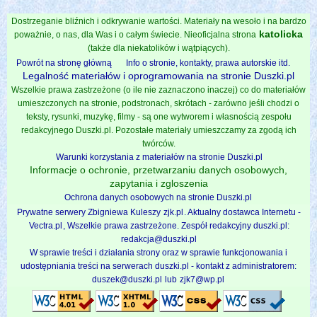
Dostrzeganie bliźnich i odkrywanie wartości. Materiały na wesoło i na bardzo
katolicka
poważnie, o nas, dla Was i o całym świecie. Nieoficjalna strona
(także dla niekatolików i wątpiących).
Powrót na stronę główną
Info o stronie, kontakty, prawa autorskie itd.
Legalność materiałów i oprogramowania na stronie Duszki.pl
Wszelkie prawa zastrzeżone (o ile nie zaznaczono inaczej) co do materiałów
umieszczonych na stronie, podstronach, skrótach - zarówno jeśli chodzi o
teksty, rysunki, muzykę, filmy - są one wytworem i własnością zespołu
redakcyjnego Duszki.pl. Pozostałe materiały umieszczamy za zgodą ich
twórców.
Warunki korzystania z materiałów na stronie Duszki.pl
Informacje o ochronie, przetwarzaniu danych osobowych,
zapytania i zgloszenia
Ochrona danych osobowych na stronie Duszki.pl
Prywatne serwery Zbigniewa Kuleszy
zjk.pl
. Aktualny dostawca Internetu -
Vectra.pl
, Wszelkie prawa zastrzeżone. Zespół redakcyjny duszki.pl:
redakcja@duszki.pl
W sprawie treści i działania strony oraz w sprawie funkcjonowania i
udostępniania treści na serwerach duszki.pl - kontakt z administratorem:
duszek@duszki.pl
lub
zjk7@wp.pl