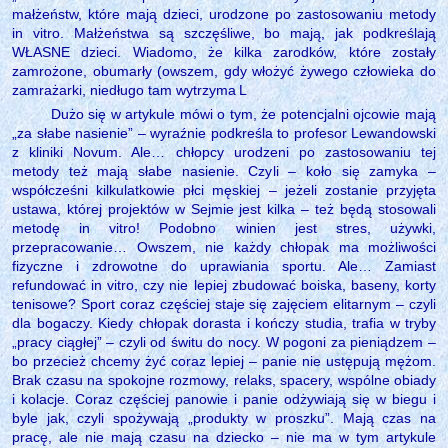
małżeństw, które mają dzieci, urodzone po zastosowaniu metody
in vitro. Małżeństwa są szczęśliwe, bo mają, jak podkreślają
WŁASNE dzieci. Wiadomo, że kilka zarodków, które zostały
zamrożone, obumarły (owszem, gdy włożyć żywego człowieka do
zamrażarki, niedługo tam wytrzyma
L
Dużo się w artykule mówi o tym, że potencjalni ojcowie mają
„za słabe nasienie” – wyraźnie podkreśla to profesor Lewandowski
z kliniki Novum. Ale… chłopcy urodzeni po zastosowaniu tej
metody też mają słabe nasienie. Czyli – koło się zamyka –
współcześni kilkulatkowie płci męskiej – jeżeli zostanie przyjęta
ustawa, której projektów w Sejmie jest kilka – też będą stosowali
metodę in vitro! Podobno winien jest stres, używki,
przepracowanie… Owszem, nie każdy chłopak ma możliwości
fizyczne i zdrowotne do uprawiania sportu. Ale… Zamiast
refundować in vitro, czy nie lepiej zbudować boiska, baseny, korty
tenisowe? Sport coraz częściej staje się zajęciem elitarnym – czyli
dla bogaczy. Kiedy chłopak dorasta i kończy studia, trafia w tryby
„pracy ciągłej” – czyli od świtu do nocy. W pogoni za pieniądzem –
bo przecież chcemy żyć coraz lepiej – panie nie ustępują mężom.
Brak czasu na spokojne rozmowy, relaks, spacery, wspólne obiady
i kolacje. Coraz częściej panowie i panie odżywiają się w biegu i
byle jak, czyli spożywają „produkty w proszku”. Mają czas na
pracę, ale nie mają czasu na dziecko – nie ma w tym artykule