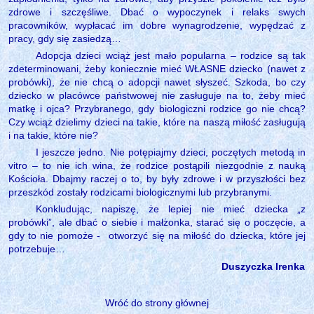
zdrowe i szczęśliwe. Dbać o wypoczynek i relaks swych
pracowników, wypłacać im dobre wynagrodzenie, wypędzać z
pracy, gdy się zasiedzą…
Adopcja dzieci wciąż jest mało popularna – rodzice są tak
zdeterminowani, żeby koniecznie mieć WŁASNE dziecko (nawet z
probówki), że nie chcą o adopcji nawet słyszeć. Szkoda, bo czy
dziecko w placówce państwowej nie zasługuje na to, żeby mieć
matkę i ojca? Przybranego, gdy biologiczni rodzice go nie chcą?
Czy wciąż dzielimy dzieci na takie, które na naszą miłość zasługują
i na takie, które nie?
I jeszcze jedno. Nie potępiajmy dzieci, poczętych metodą in
vitro – to nie ich wina, że rodzice postąpili niezgodnie z nauką
Kościoła. Dbajmy raczej o to, by były zdrowe i w przyszłości bez
przeszkód zostały rodzicami biologicznymi lub przybranymi.
Konkludując, napiszę, że lepiej nie mieć dziecka „z
probówki”, ale dbać o siebie i małżonka, starać się o poczęcie, a
gdy to nie pomoże -
otworzyć się na miłość do dziecka, które jej
potrzebuje…
Duszyczka Irenka
Wróć do strony głównej