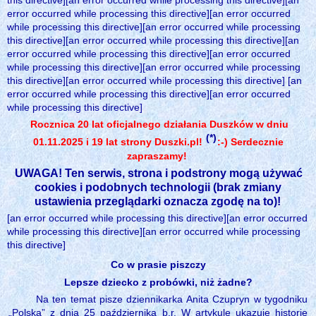
this directive][an error occurred while processing this directive][an
error occurred while processing this directive][an error occurred
while processing this directive][an error occurred while processing
this directive][an error occurred while processing this directive][an
error occurred while processing this directive][an error occurred
while processing this directive][an error occurred while processing
this directive][an error occurred while processing this directive] [an
error occurred while processing this directive][an error occurred
while processing this directive]
Rocznica 20 lat oficjalnego działania Duszków w dniu
(*)
01.11.2025 i 19 lat strony Duszki.pl!
:-) Serdecznie
zapraszamy!
UWAGA! Ten serwis, strona i podstrony mogą używać
cookies i podobnych technologii (brak zmiany
ustawienia przeglądarki oznacza zgodę na to)!
[an error occurred while processing this directive][an error occurred
while processing this directive][an error occurred while processing
this directive]
Co w prasie piszczy
Lepsze dziecko z probówki, niż żadne?
Na ten temat pisze dziennikarka Anita Czupryn w tygodniku
„Polska” z dnia 25 października b.r. W artykule ukazuje historie