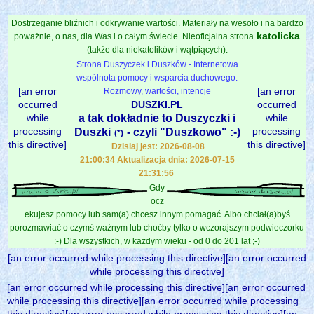
Dostrzeganie bliźnich i odkrywanie wartości. Materiały na wesoło i na bardzo
katolicka
poważnie, o nas, dla Was i o całym świecie. Nieoficjalna strona
(także dla niekatolików i wątpiących).
Strona Duszyczek i Duszków - Internetowa
wspólnota pomocy i wsparcia duchowego.
[an error
[an error
Rozmowy, wartości, intencje
occurred
DUSZKI.PL
occurred
while
a tak dokładnie to Duszyczki i
while
processing
processing
Duszki
- czyli "Duszkowo" :-)
(*)
this directive]
this directive]
Dzisiaj jest: 2026-08-08
21:00:34 Aktualizacja dnia: 2026-07-15
21:31:56
Gdy
ocz
ekujesz pomocy lub sam(a) chcesz innym pomagać. Albo chciał(a)byś
porozmawiać o czymś ważnym lub choćby tylko o wczorajszym podwieczorku
:-) Dla wszystkich, w każdym wieku - od 0 do 201 lat ;-)
[an error occurred while processing this directive][an error occurred
while processing this directive]
[an error occurred while processing this directive][an error occurred
while processing this directive][an error occurred while processing