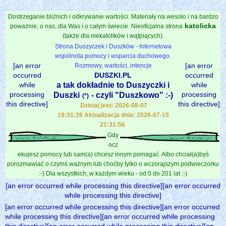
Dostrzeganie bliźnich i odkrywanie wartości. Materiały na wesoło i na bardzo
katolicka
poważnie, o nas, dla Was i o całym świecie. Nieoficjalna strona
(także dla niekatolików i wątpiących).
Strona Duszyczek i Duszków - Internetowa
wspólnota pomocy i wsparcia duchowego.
[an error
[an error
Rozmowy, wartości, intencje
occurred
DUSZKI.PL
occurred
while
a tak dokładnie to Duszyczki i
while
processing
processing
Duszki
- czyli "Duszkowo" :-)
(*)
this directive]
this directive]
Dzisiaj jest: 2026-08-07
19:31:39 Aktualizacja dnia: 2026-07-15
21:31:56
Gdy
ocz
ekujesz pomocy lub sam(a) chcesz innym pomagać. Albo chciał(a)byś
porozmawiać o czymś ważnym lub choćby tylko o wczorajszym podwieczorku
:-) Dla wszystkich, w każdym wieku - od 0 do 201 lat ;-)
[an error occurred while processing this directive][an error occurred
while processing this directive]
[an error occurred while processing this directive][an error occurred
while processing this directive][an error occurred while processing