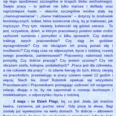
się tego spodziewać szczególne w krajach bloku wschodniego).
Święto pracy – to jednak nie tylko marsze i defilady oraz
najróżniejsze hasła – obecnie szczególnie modne stały się
„równouprawnienie” i „równe traktowanie” – dotyczy to środowisk
feministycznych, kobiet, które koniecznie chcą, by je traktować, jak
mężczyzn. Przy tym, niestety, kobiecość się gdzieś zatraca… To
jest, oczywiście, dzień, w którym pracodawcy powinni sobie zrobić
rachunek sumienia i pomyśleć o kilku sprawach. Czy dobrze
traktuję swych pracowników? Czy daję im godziwe
wynagrodzenie? Czy nie obciążam ich pracą ponad siły i
możliwości? Czy mają czas na odpoczynek, bycie z rodziną, rozwój
swego powołania, zainteresowań? Pracownicy natomiast niech
pomyślą: Czy dobrze pracuję? Czy jestem uczciwy? Czy nie
obrażam szefa, kolegów, podwładnych? „Praca jest dla człowieka,
a nie człowiek dla pracy” – to zdanie kieruję do tych, którzy cierpią
na pracoholizm, przesiadując w pracy czasem nawet 12 godzin i
więcej. Niech św. Józef Robotnik opiekuje się wszystkimi
Pracodawcami i Pracownikami pomagając uzdrowić ich wzajemne
relacje, dbając o to, by nie zapominali o rozwoju duchowym i
intelektualnym, o odpoczynku i byciu z rodziną.
2 maja – to Dzień Flagi,
tej, co jest „biała, jak śnieżna
lawina, czerwona, jak puchar wina”. Gdy piszę te słowa, flagi
zostały już wywieszone na wielu domach. To dobrze – albowiem
flaga nie służy do tego, by się kurzyła w mieszkaniu, tylko by była