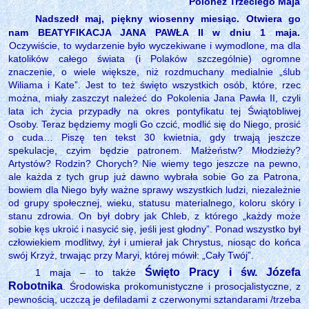
Polonez Trzeciego Maja
Nadszedł maj, piękny wiosenny miesiąc. Otwiera go
nam BEATYFIKACJA JANA PAWŁA II w dniu 1 maja.
Oczywiście, to wydarzenie było wyczekiwane i wymodlone, ma dla
katolików całego świata (i Polaków szczególnie) ogromne
znaczenie, o wiele większe, niż rozdmuchany medialnie „ślub
Wiliama i Kate”. Jest to też święto wszystkich osób, które, rzec
można, miały zaszczyt należeć do Pokolenia Jana Pawła II, czyli
lata ich życia przypadły na okres pontyfikatu tej Świątobliwej
Osoby. Teraz będziemy mogli Go czcić, modlić się do Niego, prosić
o cuda… Piszę ten tekst 30 kwietnia, gdy trwają jeszcze
spekulacje, czyim będzie patronem. Małżeństw? Młodzieży?
Artystów? Rodzin? Chorych? Nie wiemy tego jeszcze na pewno,
ale każda z tych grup już dawno wybrała sobie Go za Patrona,
bowiem dla Niego były ważne sprawy wszystkich ludzi, niezależnie
od grupy społecznej, wieku, statusu materialnego, koloru skóry i
stanu zdrowia. On był dobry jak Chleb, z którego „każdy może
sobie kęs ukroić i nasycić się, jeśli jest głodny”. Ponad wszystko był
człowiekiem modlitwy, żył i umierał jak Chrystus, niosąc do końca
swój Krzyż, trwając przy Maryi, której mówił: „Cały Twój”.
Święto Pracy i św. Józefa
1 maja – to także
Robotnika
. Środowiska prokomunistyczne i prosocjalistyczne, z
pewnością, uczczą je defiladami z czerwonymi sztandarami /trzeba