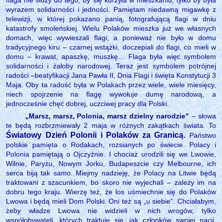
wyrazem solidarności i jedności. Pamiętam niedawną migawkę z
telewizji, w której pokazano panią, fotografującą flagi w dniu
katastrofy smoleńskiej. Wielu Polaków mieszka już we własnych
domach, więc wywieszali flagi, a ponieważ nie było w domu
tradycyjnego kiru – czarnej wstążki, doczepiali do flagi, co mieli w
domu – krawat, apaszkę, muszkę… Flaga była więc symbolem
solidarności i żałoby narodowej. Teraz jest symbolem potrójnej
radości –beatyfikacji Jana Pawła II, Dnia Flagi i święta Konstytucji 3
Maja. Oby ta radość była w Polakach przez wiele, wiele miesięcy,
niech spojrzenie na flagę wywołuje dumę narodową, a
jednocześnie chęć dobrej, uczciwej pracy dla Polski.
„Marsz, marsz, Polonia, marsz dzielny narodzie”
– słowa
te będą rozbrzmiewały 2 maja w różnych zakątkach świata. To
Światowy Dzień Polonii i Polaków za Granicą.
Państwo
polskie pamięta o Rodakach, rozsianych po świecie. Polacy i
Polonia pamiętają o Ojczyźnie. I chociaż urodzili się we Lwowie,
Wilnie, Paryżu, Nowym Jorku, Budapeszcie czy Melbourne, ich
serca biją tak samo. Miejmy nadzieję, że Polacy na Litwie będą
traktowani z szacunkiem, bo skoro nie wyjechali – zależy im na
dobru tego kraju. Wierzę też, że los uśmiechnie się do Polaków
Lwowa i będą mieli Dom Polski. Oni też są „u siebie”. Chciałabym,
żeby władze Lwowa nie widzieli w nich wrogów, tylko
współobywateli, których traktuje się, jak członków swojej nacji.