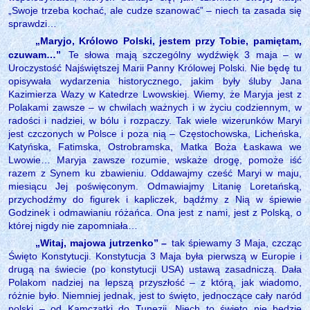
„Swoje trzeba kochać, ale cudze szanować” – niech ta zasada się
sprawdzi…
„Maryjo, Królowo Polski, jestem przy Tobie, pamiętam,
czuwam…”
Te słowa mają szczególny wydźwięk 3 maja – w
Uroczystość Najświętszej Marii Panny Królowej Polski. Nie będę tu
opisywała wydarzenia historycznego, jakim były śluby Jana
Kazimierza Wazy w Katedrze Lwowskiej. Wiemy, że Maryja jest z
Polakami zawsze – w chwilach ważnych i w życiu codziennym, w
radości i nadziei, w bólu i rozpaczy. Tak wiele wizerunków Maryi
jest czczonych w Polsce i poza nią – Częstochowska, Licheńska,
Katyńska, Fatimska, Ostrobramska, Matka Boża Łaskawa we
Lwowie… Maryja zawsze rozumie, wskaże drogę, pomoże iść
razem z Synem ku zbawieniu. Oddawajmy cześć Maryi w maju,
miesiącu Jej poświęconym. Odmawiajmy Litanię Loretańską,
przychodźmy do figurek i kapliczek, bądźmy z Nią w śpiewie
Godzinek i odmawianiu różańca. Ona jest z nami, jest z Polską, o
której nigdy nie zapomniała…
„Witaj, majowa jutrzenko” –
tak śpiewamy 3 Maja, czcząc
Święto Konstytucji. Konstytucja 3 Maja była pierwszą w Europie i
drugą na świecie (po konstytucji USA) ustawą zasadniczą. Dała
Polakom nadziej na lepszą przyszłość – z którą, jak wiadomo,
różnie było. Niemniej jednak, jest to święto, jednoczące cały naród
polski – od Kamczatki do Tunezji. Niech to święto nie będzie