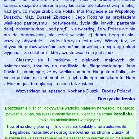
kolejną okazją do siedzenia przy kieliszku, ale także chwilą refleksji
nad tym, co mogę zrobić dla Polski. Moi Przyjaciele ze Wspólnoty
Duszków, Mąż, Duszek Zbyszek i Jego Rodzina są przykładem
wielkiego patriotyzmu i poświęcenia, życia dla innych, patrzenia
dalej, obierania drogi „pod prąd”. Nie twierdzę, że w Polsce nic nie
ma do naprawienia, ale jeżeli w imię jej dobra będą działali
wszyscy obywatele – żaden kryzys niestraszny. Wierzę też, że
obywatele polscy wcześniej czy później powrócą z emigracji, dokąd
wyjechali „za chlebem”, który często wcale nie jest słodki…
Cieszmy się i radujmy z pięknych majowych dni
świątecznych, trwajmy na modlitwie do Błogosławionego Jana
Pawła II, pamiętając, że był wielkim patriotą. Nie jestem Polką, ale
nic co polskie, nie jest mi obce – chyba dlatego mieszkam tu. Nam
z Mężem jest tu najlepiej – i niech tak zostanie.
Wszystkiego najlepszego, Kochane Duszki, Drodzy Polacy!
Duszyczka Irenka
Dostrzeganie bliźnich i odkrywanie wartości. Materiały na wesoło i na bardzo
katolicka
poważnie, o nas, dla Was i o całym świecie. Nieoficjalna strona
(także dla niekatolików i wątpiących).
Powrót na stronę główną
Info o stronie, kontakty, prawa autorskie itd.
Legalność materiałów i oprogramowania na stronie Duszki.pl
Wszelkie prawa zastrzeżone (o ile nie zaznaczono inaczej) co do materiałów