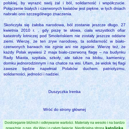
polskiej, by wyrazić swój żal i ból, solidarność i współczucie.
Połączenie białych i czerwonych kwiatów jest piękne, w tych dniach
nabrało ono szczególnego znaczenia.
Skończyła się żałoba narodowa, ból zostanie jeszcze długo. 27
kwietnia 2010 r. , gdy piszę te słowa, ciała wszystkich ofiar
katastrofy lotniczej pod Smoleńskiem nie zostały jeszcze oddane
ziemi. Wierzę, że ten zryw narodowy, ta solidarność w biało-
czerwonych barwach nie zginie ani nie zgaśnie. Wierzę też, że
każdy Polak wywiesi 2 maja biało-czerwoną flagę – na budynku
Rady Miasta, szpitala, szkoły, ale także na bloku, kamienicy,
domku jednorodzinnym i na chatce na wsi. Ufam, że widok tej flagi
zawsze będzie napełniał Polaków duchem patriotyzmu,
solidarności, jedności i nadziei.
Duszyczka Irenka
Wróć do strony głównej
Dostrzeganie bliźnich i odkrywanie wartości. Materiały na wesoło i na bardzo
katolicka
poważnie, o nas, dla Was i o całym świecie. Nieoficjalna strona