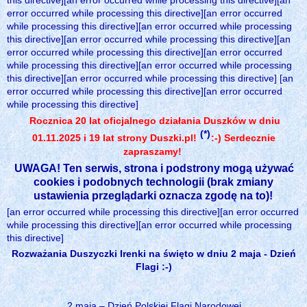
this directive][an error occurred while processing this directive][an
error occurred while processing this directive][an error occurred
while processing this directive][an error occurred while processing
this directive][an error occurred while processing this directive][an
error occurred while processing this directive][an error occurred
while processing this directive][an error occurred while processing
this directive][an error occurred while processing this directive] [an
error occurred while processing this directive][an error occurred
while processing this directive]
Rocznica 20 lat oficjalnego działania Duszków w dniu
(*)
01.11.2025 i 19 lat strony Duszki.pl!
:-) Serdecznie
zapraszamy!
UWAGA! Ten serwis, strona i podstrony mogą używać
cookies i podobnych technologii (brak zmiany
ustawienia przeglądarki oznacza zgodę na to)!
[an error occurred while processing this directive][an error occurred
while processing this directive][an error occurred while processing
this directive]
Rozważania Duszyczki Irenki na święto w dniu 2 maja - Dzień
Flagi :-)
2 maja – Dzień Polskiej Flagi Narodowej