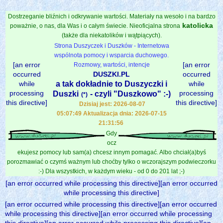
Dostrzeganie bliźnich i odkrywanie wartości. Materiały na wesoło i na bardzo
katolicka
poważnie, o nas, dla Was i o całym świecie. Nieoficjalna strona
(także dla niekatolików i wątpiących).
Strona Duszyczek i Duszków - Internetowa
wspólnota pomocy i wsparcia duchowego.
[an error
[an error
Rozmowy, wartości, intencje
occurred
DUSZKI.PL
occurred
while
a tak dokładnie to Duszyczki i
while
processing
processing
Duszki
- czyli "Duszkowo" :-)
(*)
this directive]
this directive]
Dzisiaj jest: 2026-08-07
05:07:49 Aktualizacja dnia: 2026-07-15
21:31:56
Gdy
ocz
ekujesz pomocy lub sam(a) chcesz innym pomagać. Albo chciał(a)byś
porozmawiać o czymś ważnym lub choćby tylko o wczorajszym podwieczorku
:-) Dla wszystkich, w każdym wieku - od 0 do 201 lat ;-)
[an error occurred while processing this directive][an error occurred
while processing this directive]
[an error occurred while processing this directive][an error occurred
while processing this directive][an error occurred while processing