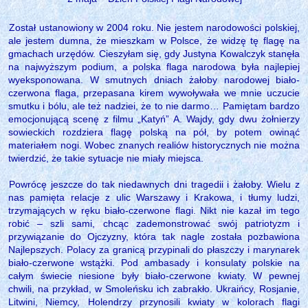
Został ustanowiony w 2004 roku. Nie jestem narodowości polskiej,
ale jestem dumna, że mieszkam w Polsce, że widzę tę flagę na
gmachach urzędów. Cieszyłam się, gdy Justyna Kowalczyk stanęła
na najwyższym podium, a polska flaga narodowa była najlepiej
wyeksponowana. W smutnych dniach żałoby narodowej biało-
czerwona flaga, przepasana kirem wywoływała we mnie uczucie
smutku i bólu, ale też nadziei, że to nie darmo… Pamiętam bardzo
emocjonującą scenę z filmu „Katyń” A. Wajdy, gdy dwu żołnierzy
sowieckich rozdziera flagę polską na pół, by potem owinąć
materiałem nogi. Wobec znanych realiów historycznych nie można
twierdzić, że takie sytuacje nie miały miejsca.
Powrócę jeszcze do tak niedawnych dni tragedii i żałoby. Wielu z
nas pamięta relacje z ulic Warszawy i Krakowa, i tłumy ludzi,
trzymających w ręku biało-czerwone flagi. Nikt nie kazał im tego
robić – szli sami, chcąc zademonstrować swój patriotyzm i
przywiązanie do Ojczyzny, która tak nagle została pozbawiona
Najlepszych. Polacy za granicą przypinali do płaszczy i marynarek
biało-czerwone wstążki. Pod ambasady i konsulaty polskie na
całym świecie niesione były biało-czerwone kwiaty. W pewnej
chwili, na przykład, w Smoleńsku ich zabrakło. Ukraińcy, Rosjanie,
Litwini, Niemcy, Holendrzy przynosili kwiaty w kolorach flagi