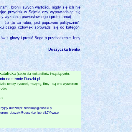
nami, bronili swych wartości, nigdy się ich nie
ając przycisk w Sejmie czy wypowiadając się
ycy wyznania prawosławnego i protestanci).
 że „to co robię, jest poprawne politycznie”.
ku czego człowiek sprowadzi się do kategorii
osów z głowy i prosić Boga o przebaczenie. Inny
Duszyczka Irenka
katolicka
(także dla niekatolików i wątpiących).
ia na stronie Duszki.pl
i o teksty, rysunki, muzykę, filmy - są one wytworem i
rców.
ia
cyjny duszki.pl:
redakcja@duszki.pl
atorem:
duszek@duszki.pl
lub
zjk7@wp.pl