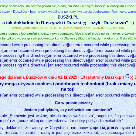
eriały na wesoło i na bardzo poważnie, o nas, dla Was i o całym świecie. Nieoficjalna strona
zyczek i Duszków - Internetowa wspólnota pomocy i wsparcia duchowego. Rozmowy, wartośc
DUSZKI.PL
a tak dokładnie to Duszyczki i Duszki
- czyli "Duszkowo" :-)
(*)
Dzisiaj jest: 2026-08-08 11:46:15 Aktualizacja dnia: 2026-07-15 21:31:56
jesz pomocy lub sam(a) chcesz innym pomagać. Albo chciał(a)byś porozmawiać o czymś
ćby tylko o wczorajszym podwieczorku :-) Dla wszystkich, w każdym wieku - od 0 do 201 lat
occurred while processing this directive][an error occurred while processing this
e][an error occurred while processing this directive][an error occurred while pr
e processing this directive][an error occurred while processing this directive][
e][an error occurred while processing this directive][an error occurred while pr
e processing this directive] [an error occurred while processing this directive]
(*)
nego działania Duszków w dniu 01.11.2025 i 19 lat strony Duszki.pl!
:-)
ny mogą używać cookies i podobnych technologii (brak zmiany u
na to)!
e][an error occurred while processing this directive][an error occurred while pr
Co w prasie piszczy
Jestem politykiem, czy człowiekiem sumienia?
kule „Sumienie jest ważne, ale doktryna ważniejsza”, sugeruje, że posłowie,
u” i że „coraz bliżej do stwierdzenia, że dobry polityk, to niekatolik”.
najpierw
óry deklaruje, że wierzy w Chrystusa, nie obowiązuje
bycie ch
 Senatu, ministrem, radnym jest się przez kilka lat, a chrześcijaninem