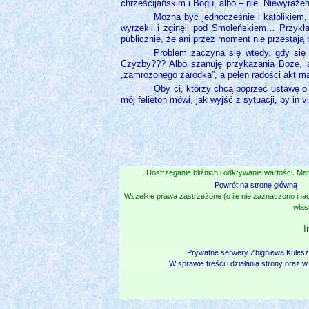
chrześcijańskim i Bogu, albo – nie. Niewyrażen
Można być jednocześnie i katolikiem, i
wyrzekli i zginęli pod Smoleńskiem… Przykł
publicznie, że ani przez moment nie przestają 
Problem zaczyna się wtedy, gdy się d
Czyżby??? Albo szanuję przykazania Boże, al
„zamrożonego zarodka”, a pełen radości akt ma
Oby ci, którzy chcą poprzeć ustawę o i
mój felieton mówi, jak wyjść z sytuacji, by in v
Dostrzeganie bliźnich i odkrywanie wartości. Mat
Powrót na stronę główną
Wszelkie prawa zastrzeżone (o ile nie zaznaczono inac
włas
I
Prywatne serwery Zbigniewa Kules
W sprawie treści i działania strony oraz 