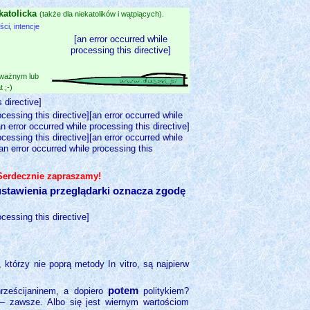
katolicka
(także dla niekatolików i wątpiących).
i, intencje
[an error occurred while
processing this directive]
 ważnym lub
 ;-)
 directive]
ocessing this directive][an error occurred while
an error occurred while processing this directive]
ocessing this directive][an error occurred while
[an error occurred while processing this
 Serdecznie zapraszamy!
stawienia przeglądarki oznacza zgodę
ocessing this directive]
 którzy nie poprą metody In vitro, są najpierw
potem
rześcijaninem, a dopiero
politykiem?
 – zawsze. Albo się jest wiernym wartościom