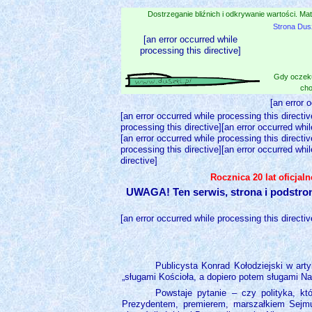
Dostrzeganie bliźnich i odkrywanie wartości. Mat
Strona Dus
[an error occurred while
processing this directive]
Gdy oczeku
cho
[an error 
[an error occurred while processing this directiv
processing this directive][an error occurred whil
[an error occurred while processing this directiv
processing this directive][an error occurred whil
directive]
Rocznica 20 lat oficjal
UWAGA! Ten serwis, strona i podstro
[an error occurred while processing this directiv
Publicysta Konrad Kołodziejski w arty
„sługami Kościoła, a dopiero potem sługami Narod
Powstaje pytanie – czy polityka, kt
Prezydentem, premierem, marszałkiem Sejmu,