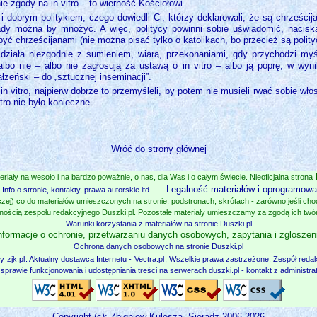
ie zgody na in vitro – to wierność Kościołowi.
 dobrym politykiem, czego dowiedli Ci, którzy deklarowali, że są chrześcija
ady można by mnożyć. A więc, politycy powinni sobie uświadomić, nacisk
być chrześcijanami (nie można pisać tylko o katolikach, bo przecież są polit
ziała niezgodnie z sumieniem, wiarą, przekonaniami, gdy przychodzi myśl,
bo nie – albo nie zagłosują za ustawą o in vitro – albo ją poprę, w wyni
łżeński – do „sztucznej inseminacji”.
n vitro, najpierw dobrze to przemyśleli, by potem nie musieli rwać sobie wł
itro nie było konieczne.
Wróć do strony głównej
eriały na wesoło i na bardzo poważnie, o nas, dla Was i o całym świecie. Nieoficjalna strona
Legalność materiałów i oprogramowan
Info o stronie, kontakty, prawa autorskie itd.
zej) co do materiałów umieszczonych na stronie, podstronach, skrótach - zarówno jeśli chodz
nością zespołu redakcyjnego Duszki.pl. Pozostałe materiały umieszczamy za zgodą ich twó
Warunki korzystania z materiałów na stronie Duszki.pl
nformacje o ochronie, przetwarzaniu danych osobowych, zapytania i zgloszen
Ochrona danych osobowych na stronie Duszki.pl
zy
zjk.pl
. Aktualny dostawca Internetu -
Vectra.pl
, Wszelkie prawa zastrzeżone. Zespół redak
w sprawie funkcjonowania i udostępniania treści na serwerach duszki.pl - kontakt z administr
Copyright (c): Zbigniew Kulesza, Sieradz 2006-2026