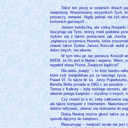
Tekst ten piszę w ostatnich dniach pa
świętością. Wspominamy wszystkich Tych, któ
porywczy, nerwowi. Nigdy jednak nie żyli nikom
komorach gazowych…
Jestem katoliczką, ale córką Rosjanki 
fascynuję się Tymi, którzy mieli podobne prz
stykam się z takimi postaciami, jak choćby
„najlepsza uczennica Huserla, która zrozumia
zbawić także Żydów. Janusz Korczak wolał zg
dobro innych, nie własne.
W tym roku po raz pierwszy Kościół wsp
WIEM, że On jest w Niebie i wspiera. Wiem, ż
wypełnił słowa Pisma „Świętymi bądźcie!”
Dla wielu „święty” – to ktoś bardzo od
które żyły świątobliwie już za naszego życia.
Paweł VI. To także bł. ks. Jerzy Popiełuszko
Beretta Molla (zmarła w 1962 r. po porodzie –
Teresę z Kalkuty – była niskiego wzrostu, al
właśnie polega świętość – myślimy o innych, 
Czy chodzi to o to, żeby całkowicie za
ale także komputer z Internetem. Niekoniecz
dobrze odżywiać, ubierać się stosownie do pog
Dobrą Nowinę można głosić także za po
sposób dążymy do świętości…
Reasumując – świętość wcale nie jest c