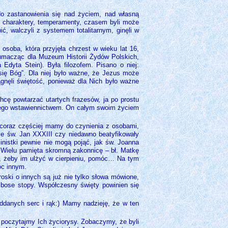
 do zastanowienia się nad życiem, nad własną
e charaktery, temperamenty, czasem byli może
pić, walczyli z systemem totalitarnym, ginęli w
 osoba, która przyjęła chrzest w wieku lat 16,
Tłumacząc dla Muzeum Historii Żydów Polskich,
dyta Stein). Była filozofem. Pisano o niej:
 się Bóg”. Dla niej było ważne, że Jezus może
gnęli świętość, ponieważ dla Nich było ważne
hcę powtarzać utartych frazesów, ja po prostu
a Jego wstawiennictwem. On całym swoim życiem
 i coraz częściej mamy do czynienia z osobami,
akże św. Jan XXXIII czy niedawno beatyfikowały
inistki pewnie nie mogą pojąć, jak św. Joanna
ć. Wielu pamięta skromną zakonnicę – bł. Matkę
ym, żeby im ulżyć w cierpieniu, pomóc… Na tym
óc innym.
oski o innych są już nie tylko słowa mówione,
 bose stopy. Współczesny święty powinien się
oddanych serc i rąk:) Mamy nadzieję, że w ten
 poczytajmy Ich życiorysy. Zobaczymy, że byli