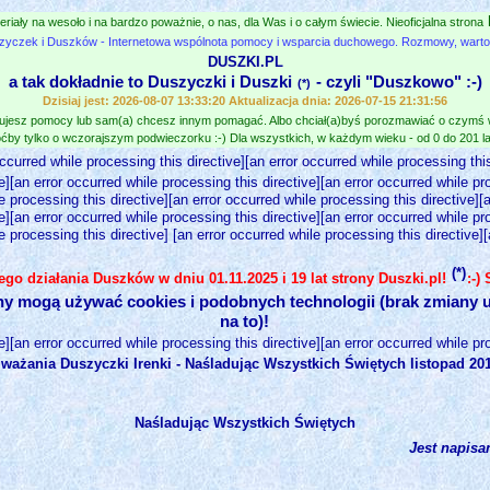
eriały na wesoło i na bardzo poważnie, o nas, dla Was i o całym świecie. Nieoficjalna strona
zyczek i Duszków - Internetowa wspólnota pomocy i wsparcia duchowego. Rozmowy, wartośc
DUSZKI.PL
a tak dokładnie to Duszyczki i Duszki
- czyli "Duszkowo" :-)
(*)
Dzisiaj jest: 2026-08-07 13:33:20 Aktualizacja dnia: 2026-07-15 21:31:56
jesz pomocy lub sam(a) chcesz innym pomagać. Albo chciał(a)byś porozmawiać o czymś
ćby tylko o wczorajszym podwieczorku :-) Dla wszystkich, w każdym wieku - od 0 do 201 lat
occurred while processing this directive][an error occurred while processing this
e][an error occurred while processing this directive][an error occurred while pr
e processing this directive][an error occurred while processing this directive][
e][an error occurred while processing this directive][an error occurred while pr
e processing this directive] [an error occurred while processing this directive]
(*)
nego działania Duszków w dniu 01.11.2025 i 19 lat strony Duszki.pl!
:-)
ny mogą używać cookies i podobnych technologii (brak zmiany u
na to)!
e][an error occurred while processing this directive][an error occurred while pr
ważania Duszyczki Irenki - Naśladując Wszystkich Świętych listopad 2014
Naśladując Wszystkich Świętych
Jest napisa