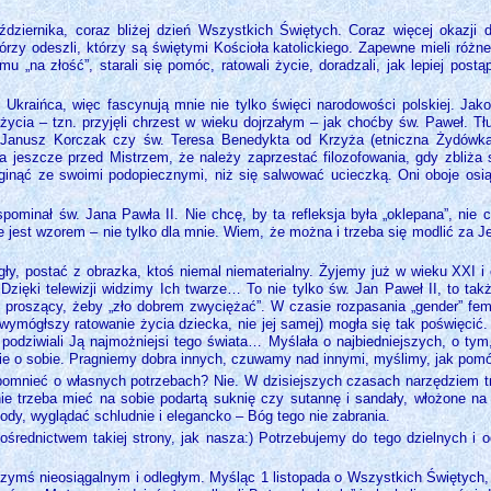
ździernika, coraz bliżej dzień Wszystkich Świętych. Coraz więcej okazji
rzy odeszli, którzy są świętymi Kościoła katolickiego. Zapewne mieli różn
u „na złość”, starali się pomóc, ratowali życie, doradzali, jak lepiej postą
i Ukraińca, więc fascynują mnie nie tylko święci narodowości polskiej. Jako
eżycia – tzn. przyjęli chrzest w wieku dojrzałym – jak choćby św. Paweł. 
 Janusz Korczak czy św. Teresa Benedykta od Krzyża (etniczna Żydówka E
ła jeszcze przed Mistrzem, że należy zaprzestać filozofowania, gdy zbliża
inąć ze swoimi podopiecznymi, niż się salwować ucieczką. Oni oboje osią
ominał św. Jana Pawła II. Nie chcę, by ta refleksja była „oklepana”, nie c
e jest wzorem – nie tylko dla mnie. Wiem, że można i trzeba się modlić z
legły, postać z obrazka, ktoś niemal niematerialny. Żyjemy już w wieku XXI
 Dzięki telewizji widzimy Ich twarze… To nie tylko św. Jan Paweł II, to t
, proszący, żeby „zło dobrem zwyciężać”. W czasie rozpasania „gender” fem
 wymógłszy ratowanie życia dziecka, nie jej samej) mogła się tak poświęci
e podziwiali Ją najmożniejsi tego świata… Myślała o najbiedniejszych, o t
nie o sobie. Pragniemy dobra innych, czuwamy nad innymi, myślimy, jak pom
pomnieć o własnych potrzebach? Nie. W dzisiejszych czasach narzędziem tr
nie trzeba mieć na sobie podartą suknię czy sutannę i sandały, włożone na
ody, wyglądać schludnie i elegancko – Bóg tego nie zabrania.
średnictwem takiej strony, jak nasza:) Potrzebujemy do tego dzielnych i 
zymś nieosiągalnym i odległym. Myśląc 1 listopada o Wszystkich Świętych,