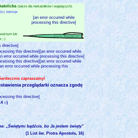
katolicka
(także dla niekatolików i wątpiących).
i, intencje
[an error occurred while
processing this directive]
 ważnym lub
 ;-)
 directive]
ocessing this directive][an error occurred while
an error occurred while processing this directive]
ocessing this directive][an error occurred while
[an error occurred while processing this
 Serdecznie zapraszamy!
stawienia przeglądarki oznacza zgodę
ocessing this directive]
 :-)
ne: „Świętymi bądźcie, bo Ja jestem święty”
(1 List św. Piotra Apostoła, 16)