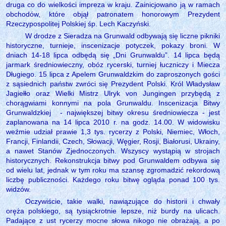
druga co do wielkości impreza w kraju. Zainicjowano ją w ramach
obchodów, które objął patronatem honorowym Prezydent
Rzeczypospolitej Polskiej śp. Lech Kaczyński.
W drodze z Sieradza na Grunwald odbywają się liczne pikniki
historyczne, turnieje, inscenizacje potyczek, pokazy broni. W
dniach 14-18 lipca odbędą się „Dni Grunwaldu”. 14 lipca będą
jarmark średniowieczny, obóz rycerski, turniej łuczniczy i Miecza
Długiego. 15 lipca z Apelem Grunwaldzkim do zaproszonych gości
z sąsiednich państw zwróci się Prezydent Polski. Król Władysław
Jagiełło oraz Wielki Mistrz Ulryk von Jungingen przybędą z
chorągwiami konnymi na pola Grunwaldu. Inscenizacja Bitwy
Grunwaldzkiej
- największej bitwy okresu średniowiecza - jest
zaplanowana na 14 lipca 2010 r. na godz. 14.00. W widowisku
weźmie udział prawie 1,3 tys. rycerzy z Polski, Niemiec, Włoch,
Francji, Finlandii, Czech, Słowacji, Węgier, Rosji, Białorusi, Ukrainy,
a nawet Stanów Zjednoczonych. Wszyscy wystąpią w strojach
historycznych. Rekonstrukcja bitwy pod Grunwaldem odbywa się
od wielu lat, jednak w tym roku ma szansę zgromadzić rekordową
liczbę publiczności. Każdego roku bitwę ogląda ponad 100 tys.
widzów.
Oczywiście, takie walki, nawiązujące do historii i chwały
oręża polskiego, są tysiąckrotnie lepsze, niż burdy na ulicach.
Padające z ust rycerzy mocne słowa nikogo nie obrażają, a po