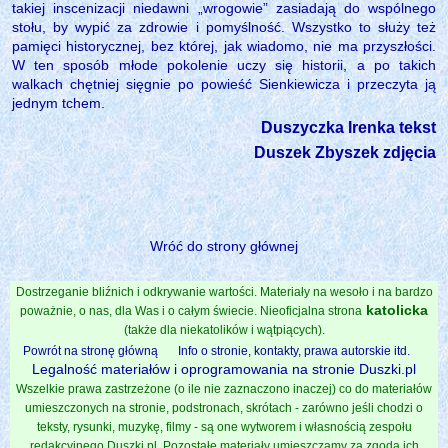
takiej inscenizacji niedawni „wrogowie” zasiadają do wspólnego
stołu, by wypić za zdrowie i pomyślność. Wszystko to służy też
pamięci historycznej, bez której, jak wiadomo, nie ma przyszłości.
W ten sposób młode pokolenie uczy się historii, a po takich
walkach chętniej sięgnie po powieść Sienkiewicza i przeczyta ją
jednym tchem.
Duszyczka Irenka tekst
Duszek Zbyszek zdjęcia
Wróć do strony głównej
Dostrzeganie bliźnich i odkrywanie wartości. Materiały na wesoło i na bardzo
katolicka
poważnie, o nas, dla Was i o całym świecie. Nieoficjalna strona
(także dla niekatolików i wątpiących).
Powrót na stronę główną
Info o stronie, kontakty, prawa autorskie itd.
Legalność materiałów i oprogramowania na stronie Duszki.pl
Wszelkie prawa zastrzeżone (o ile nie zaznaczono inaczej) co do materiałów
umieszczonych na stronie, podstronach, skrótach - zarówno jeśli chodzi o
teksty, rysunki, muzykę, filmy - są one wytworem i własnością zespołu
redakcyjnego Duszki.pl. Pozostałe materiały umieszczamy za zgodą ich