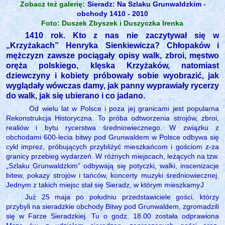
Zobacz też galerię:
Sieradz: Na Szlaku Grunwaldzkim -
obchody 1410 - 2010
Foto: Duszek Zbyszek i Duszyczka Irenka
1410 rok. Kto z nas nie zaczytywał się w
„Krzyżakach” Henryka Sienkiewicza? Chłopaków i
mężczyzn zawsze pociągały opisy walk, zbroi, męstwo
oręża polskiego, klęska Krzyżaków, natomiast
dziewczyny i kobiety próbowały sobie wyobrazić, jak
wyglądały wówczas damy, jak panny wyprawiały rycerzy
do walk, jak się ubierano i co jadano.
Od wielu lat w Polsce i poza jej granicami jest popularna
Rekonstrukcja Historyczna. To próba odtworzenia strojów, zbroi,
realiów i bytu rycerstwa średniowiecznego. W związku z
obchodami 600-lecia bitwy pod Grunwaldem w Polsce odbywa się
cykl imprez, próbujących przybliżyć mieszkańcom i gościom z-za
granicy przebieg wydarzeń. W różnych miejscach, leżących na tzw.
„Szlaku Grunwaldzkim” odbywają się potyczki, walki, inscenizacje
bitew, pokazy strojów i tańców, koncerty muzyki średniowiecznej.
Jednym z takich miejsc stał się Sieradz, w którym mieszkamy
J
Już 25 maja po południu przedstawiciele gości, którzy
przybyli na sieradzkie obchody Bitwy pod Grunwaldem, zgromadzili
się w Farze Sieradzkiej. Tu o godz. 18.00 została odprawiona