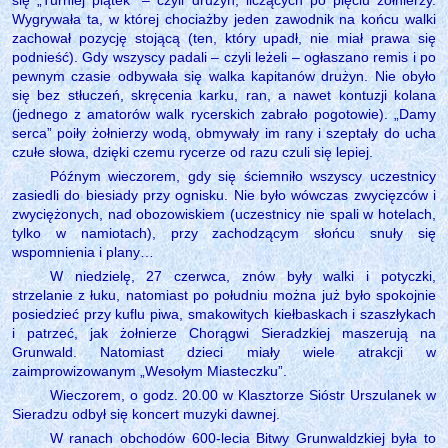
Wygrywała ta, w której chociażby jeden zawodnik na końcu walki
zachował pozycję stojącą (ten, który upadł, nie miał prawa się
podnieść). Gdy wszyscy padali – czyli leżeli – ogłaszano remis i po
pewnym czasie odbywała się walka kapitanów drużyn. Nie obyło
się bez stłuczeń, skręcenia karku, ran, a nawet kontuzji kolana
(jednego z amatorów walk rycerskich zabrało pogotowie). „Damy
serca” poiły żołnierzy wodą, obmywały im rany i szeptały do ucha
czułe słowa, dzięki czemu rycerze od razu czuli się lepiej.
Późnym wieczorem, gdy się ściemniło wszyscy uczestnicy
zasiedli do biesiady przy ognisku. Nie było wówczas zwycięzców i
zwyciężonych, nad obozowiskiem (uczestnicy nie spali w hotelach,
tylko w namiotach), przy zachodzącym słońcu snuły się
wspomnienia i plany…
W niedzielę, 27 czerwca, znów były walki i potyczki,
strzelanie z łuku, natomiast po południu można już było spokojnie
posiedzieć przy kuflu piwa, smakowitych kiełbaskach i szaszłykach
i patrzeć, jak żołnierze Chorągwi Sieradzkiej maszerują na
Grunwald. Natomiast dzieci miały wiele atrakcji w
zaimprowizowanym „Wesołym Miasteczku”.
Wieczorem, o godz. 20.00 w Klasztorze Sióstr Urszulanek w
Sieradzu odbył się koncert muzyki dawnej.
W ranach obchodów 600-lecia Bitwy Grunwaldzkiej była to