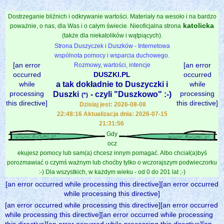
Dostrzeganie bliźnich i odkrywanie wartości. Materiały na wesoło i na bardzo
katolicka
poważnie, o nas, dla Was i o całym świecie. Nieoficjalna strona
(także dla niekatolików i wątpiących).
Strona Duszyczek i Duszków - Internetowa
wspólnota pomocy i wsparcia duchowego.
[an error
[an error
Rozmowy, wartości, intencje
occurred
DUSZKI.PL
occurred
while
a tak dokładnie to Duszyczki i
while
processing
processing
Duszki
- czyli "Duszkowo" :-)
(*)
this directive]
this directive]
Dzisiaj jest: 2026-08-08
22:48:16 Aktualizacja dnia: 2026-07-15
21:31:56
Gdy
ocz
ekujesz pomocy lub sam(a) chcesz innym pomagać. Albo chciał(a)byś
porozmawiać o czymś ważnym lub choćby tylko o wczorajszym podwieczorku
:-) Dla wszystkich, w każdym wieku - od 0 do 201 lat ;-)
[an error occurred while processing this directive][an error occurred
while processing this directive]
[an error occurred while processing this directive][an error occurred
while processing this directive][an error occurred while processing