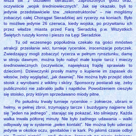
Msza św. z udziałem sieradzan, zaproszonych gości oraz,
oczywiście „wojsk średniowiecznych”. Jak się okazało, byli to
jedynie przedstawiciele tzw. „rekonstruktorów” – nie mogliśmy
zobaczyć całej Chorągwi Sieradzkiej ani rycerzy na koniach. Było
to możliwe jedynie 26 czerwca, kiedy wojska, po przywitaniu ich
przez władze miasta przed Farą Sieradzką p.w. Wszystkich
Świętych ruszyły konno i pieszo na Łęgi Sieradzkie.
Tu od wczesnego popołudnia czekało na gości mnóstwo
atrakcji: przesłanie wici, turnieje rycerskie, inscenizacje potyczek.
Zwiedzający mogli zobaczyć rycerza w pełnym rynsztunku, damę
w stroju dawnym, można było nabyć małe kopie tarcz i mieczy
średniowiecznych (oczywiście, największą frajdę sprawiało to
dzieciom). Dziewczynki prosiły mamy o kupienie im zapasek do
włosów, żeby wyglądać, „jak dawniej”. Nie można było przejść obok
stoisk z wyrobami z wikliny i skóry. Sponsorzy postarali się, żeby
publiczności nie zabrakło jadła i napitków. Powodzeniem cieszyło
się stoisko, przy którym sprzedawano miody pitne.
Po południu trwały turnieje rycerskie – żołnierze, ubrani w
hełmy, w pełnej zbroi, trzymający tarcze i buzdygany najpierw bili
się ”jeden na jednego” , starając się pokazać, kto silniejszy. Każda
walka trwała półtorej minuty. Nie było żadnego udawania – walki
odbywały się w systemie „pełen kontakt”. Nie można było uderzać
jedynie w okolice oczu, genitaliów i w kark. Po jakimś czasie odbył
się „Turniej piątek” – czyli drużyn, liczących po pięciu żołnierzy.