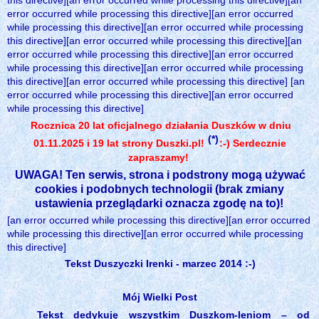
this directive][an error occurred while processing this directive][an
error occurred while processing this directive][an error occurred
while processing this directive][an error occurred while processing
this directive][an error occurred while processing this directive][an
error occurred while processing this directive][an error occurred
while processing this directive][an error occurred while processing
this directive][an error occurred while processing this directive] [an
error occurred while processing this directive][an error occurred
while processing this directive]
Rocznica 20 lat oficjalnego działania Duszków w dniu
(*)
01.11.2025 i 19 lat strony Duszki.pl!
:-) Serdecznie
zapraszamy!
UWAGA! Ten serwis, strona i podstrony mogą używać
cookies i podobnych technologii (brak zmiany
ustawienia przeglądarki oznacza zgodę na to)!
[an error occurred while processing this directive][an error occurred
while processing this directive][an error occurred while processing
this directive]
Tekst Duszyczki Irenki - marzec 2014 :-)
Mój Wielki Post
Tekst dedykuję wszystkim Duszkom-leniom – od