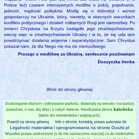
Polsce też) czasem intensywnych modlitw o pokój, pojednanie,
jedność, mądrość polityków. Modlę się o dobrobyt i wzrost
gospodarczy na Ukrainie, który, niestety, w obecnych warunkach
konfliktu politycznego i działań militarnych Rosji jest niemożliwy. Po
śmierci Chrystusa na Krzyżu nastąpiło jego zmartwychwstanie,
wierzę więc w zmartwychwstanie Ukrainy i w to, że się uda tam
powstrzymać działania wojenne i separatystyczne. Sam Chrystus
pokazał nam, że dla Niego nie ma nic niemożliwego.
Prosząc o modlitwę za Ukrainę, serdecznie pozdrawiam
Duszyczka Irenka
Wróć do strony głównej
Dostrzeganie bliźnich i odkrywanie wartości. Materiały na wesoło i na bardzo
katolicka
poważnie, o nas, dla Was i o całym świecie. Nieoficjalna strona
(także dla niekatolików i wątpiących).
Powrót na stronę główną
Info o stronie, kontakty, prawa autorskie itd.
Legalność materiałów i oprogramowania na stronie Duszki.pl
Wszelkie prawa zastrzeżone (o ile nie zaznaczono inaczej) co do materiałów