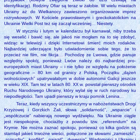
identyfikację). Rodziny Ofiar są teraz w żałobie. W wielu miastach
Ukrainy aż do Wielkanocy zawieszono organizowanie imprez
rozrywkowych. W Kościele prawosławnym i greckokatolickim na
Ukrainie Wielki Post też się zaczął wcześniej… Niestety.
W styczniu i lutym w kalendarzu był karnawał, niby trzeba
się weselić i bawić się, ale jakoś nie mogłam na to się zdobyć,
widząc w telewizji i dzięki Internetowi śmierć moich rodaków.
Najbardziej uderzające było uświadomienie sobie tego, że to
przecież nie film, nie fikcja… Pochodzę ze Lwowa, gdzie panuje
względny spokój, ponieważ Lwów należy do najbardziej pro-
europejskich miast Ukrainy – i nie tylko ze względu na położenie
geograficzne – 80 km od granicy z Polską. Początku „dążeń
wolnościowych” upatrywałabym w dobie autonomii Galicji jeszcze
w wieku XIX. Tam też w latach 80. XX w. powstał pierwszy ośrodek
Ruchu Narodowego Ukrainy, który wylał się w ruch narodowy ku
niepodległości. Tam upadł pierwszy w kraju pomnik Lenina…
Teraz, kiedy wszyscy uczestniczymy w nabożeństwach Drogi
Krzyżowej i Gorzkich Żali, słowa „solidarność”, „wsparcie” i
„współczucie” nabierają nowego wydźwięku. Na Ukrainie ciągle
jest niespokojnie, chociażby z powodu tzw. „referendum” na
Krymie. Nie można zaznać spokoju, ponieważ co kilka godzin są
stamtąd jakieś trwożne wieści, połączone ze słowami „zamieszki”,
„rozruchy”, „konflikt”, „najazd”, „dywersja”. Wiadomości z Ukrainy i