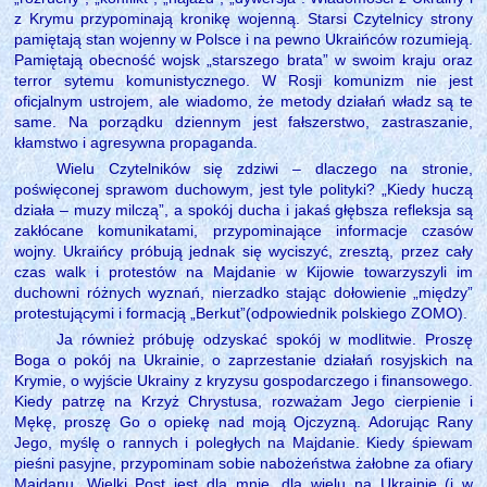
z Krymu przypominają kronikę wojenną. Starsi Czytelnicy strony
pamiętają stan wojenny w Polsce i na pewno Ukraińców rozumieją.
Pamiętają obecność wojsk „starszego brata” w swoim kraju oraz
terror sytemu komunistycznego. W Rosji komunizm nie jest
oficjalnym ustrojem, ale wiadomo, że metody działań władz są te
same. Na porządku dziennym jest fałszerstwo, zastraszanie,
kłamstwo i agresywna propaganda.
Wielu Czytelników się zdziwi – dlaczego na stronie,
poświęconej sprawom duchowym, jest tyle polityki? „Kiedy huczą
działa – muzy milczą”, a spokój ducha i jakaś głębsza refleksja są
zakłócane komunikatami, przypominające informacje czasów
wojny. Ukraińcy próbują jednak się wyciszyć, zresztą, przez cały
czas walk i protestów na Majdanie w Kijowie towarzyszyli im
duchowni różnych wyznań, nierzadko stając dołowienie „między”
protestującymi i formacją „Berkut”(odpowiednik polskiego ZOMO).
Ja również próbuję odzyskać spokój w modlitwie. Proszę
Boga o pokój na Ukrainie, o zaprzestanie działań rosyjskich na
Krymie, o wyjście Ukrainy z kryzysu gospodarczego i finansowego.
Kiedy patrzę na Krzyż Chrystusa, rozważam Jego cierpienie i
Mękę, proszę Go o opiekę nad moją Ojczyzną. Adorując Rany
Jego, myślę o rannych i poległych na Majdanie. Kiedy śpiewam
pieśni pasyjne, przypominam sobie nabożeństwa żałobne za ofiary
Majdanu. Wielki Post jest dla mnie, dla wielu na Ukrainie (i w