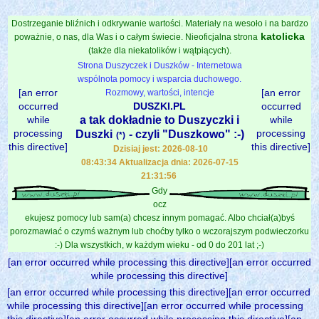
Dostrzeganie bliźnich i odkrywanie wartości. Materiały na wesoło i na bardzo
katolicka
poważnie, o nas, dla Was i o całym świecie. Nieoficjalna strona
(także dla niekatolików i wątpiących).
Strona Duszyczek i Duszków - Internetowa
wspólnota pomocy i wsparcia duchowego.
[an error
[an error
Rozmowy, wartości, intencje
occurred
DUSZKI.PL
occurred
while
a tak dokładnie to Duszyczki i
while
processing
processing
Duszki
- czyli "Duszkowo" :-)
(*)
this directive]
this directive]
Dzisiaj jest: 2026-08-10
08:43:34 Aktualizacja dnia: 2026-07-15
21:31:56
Gdy
ocz
ekujesz pomocy lub sam(a) chcesz innym pomagać. Albo chciał(a)byś
porozmawiać o czymś ważnym lub choćby tylko o wczorajszym podwieczorku
:-) Dla wszystkich, w każdym wieku - od 0 do 201 lat ;-)
[an error occurred while processing this directive][an error occurred
while processing this directive]
[an error occurred while processing this directive][an error occurred
while processing this directive][an error occurred while processing