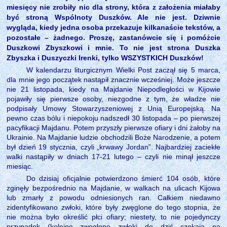
miesięcy nie zrobiły nic dla strony, która z założenia miałaby
być stroną Wspólnoty Duszków. Ale nie jest. Dziwnie
wygląda, kiedy jedna osoba przekazuje kilkanaście tekstów, a
pozostałe – żadnego. Proszę, zastanówcie się i pomóżcie
Duszkowi Zbyszkowi i mnie. To nie jest strona Duszka
Zbyszka i Duszyczki Irenki, tylko WSZYSTKICH Duszków!
W kalendarzu liturgicznym Wielki Post zaczął się 5 marca,
dla mnie jego początek nastąpił znacznie wcześniej. Może jeszcze
nie 21 listopada, kiedy na Majdanie Niepodległości w Kijowie
pojawiły się pierwsze osoby, niezgodne z tym, że władze nie
podpisały Umowy Stowarzyszeniowej z Unią Europejską. Na
pewno czas bólu i niepokoju nadszedł 30 listopada – po pierwszej
pacyfikacji Majdanu. Potem przyszły pierwsze ofiary i dni żałoby na
Ukrainie. Na Majdanie ludzie obchodzili Boże Narodzenie, a potem
był dzień 19 stycznia, czyli „krwawy Jordan”. Najbardziej zaciekłe
walki nastąpiły w dniach 17-21 lutego – czyli nie minął jeszcze
miesiąc.
Do dzisiaj oficjalnie potwierdzono śmierć 104 osób, które
zginęły bezpośrednio na Majdanie, w walkach na ulicach Kijowa
lub zmarły z powodu odniesionych ran. Całkiem niedawno
zidentyfikowano zwłoki, które były zwęglone do tego stopnia, że
nie można było określić płci ofiary; niestety, to nie pojedynczy
przypadek (kolejne zwęglone zwłoki do dziś czekają na