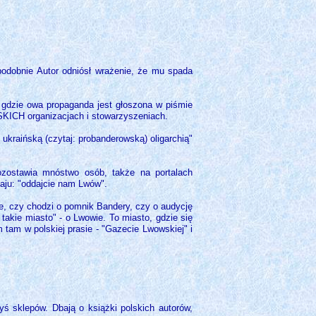
odobnie Autor odniósł wrażenie, że mu spada
.
 gdzie owa propaganda jest głoszona w piśmie
ICH organizacjach i stowarzyszeniach.
ukraińską (czytaj: probanderowską) oligarchią"
pozostawia mnóstwo osób, także na portalach
zaju: "oddajcie nam Lwów".
e, czy chodzi o pomnik Bandery, czy o audycję
takie miasto" - o Lwowie. To miasto, gdzie się
 tam w polskiej prasie - "Gazecie Lwowskiej" i
ś sklepów. Dbają o książki polskich autorów,