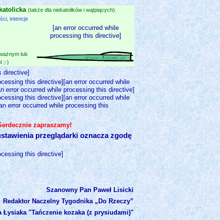
katolicka
(także dla niekatolików i wątpiących).
i, intencje
[an error occurred while
processing this directive]
 ważnym lub
 ;-)
 directive]
ocessing this directive][an error occurred while
an error occurred while processing this directive]
ocessing this directive][an error occurred while
[an error occurred while processing this
 Serdecznie zapraszamy!
stawienia przeglądarki oznacza zgodę
ocessing this directive]
Szanowny Pan Paweł Lisicki
Redaktor Naczelny Tygodnika „Do Rzeczy”
 Łysiaka "Tańczenie kozaka (z prysiudami)"