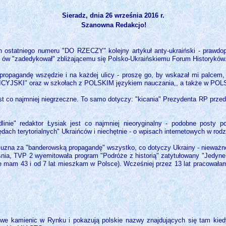
Sieradz, dnia 26 września 2016 r.
Szanowna Redakcjo!
statniego numeru "DO RZECZY" kolejny artykuł anty-ukraiński - prawdop
ł ów "zadedykował" zbliżającemu się Polsko-Ukraińskiemu Forum Historyków
propagandę wszędzie i na każdej ulicy - proszę go, by wskazał mi palcem,
YJSKI" oraz w szkołach z POLSKIM językiem nauczania,, a także w POLSK
t co najmniej niegrzeczne. To samo dotyczy: "kicania" Prezydenta RP przed 
inie" redaktor Łysiak jest co najmniej nieoryginalny - podobne posty 
dach terytorialnych" Ukraińców i niechętnie - o wpisach internetowych w rod
k uzna za "banderowską propagandę" wszystko, co dotyczy Ukrainy - nieważn
eśnia, TVP 2 wyemitowała program "Podróże z historią" zatytułowany "Jedyne 
e mam 43 i od 7 lat mieszkam w Polsce). Wcześniej przez 13 lat pracowałam
we kamienic w Rynku i pokazują polskie nazwy znajdujących się tam kiedy