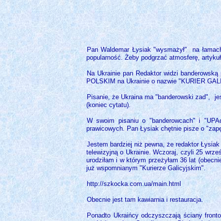
Pan Waldemar Łysiak "wysmażył" na łamach o
popularność. Żeby podgrzać atmosferę, artyku
Na Ukrainie pan Redaktor widzi banderowską 
POLSKIM na Ukrainie o nazwie "KURIER GALIC
Pisanie, że Ukraina ma "banderowski zad", jes
(koniec cytatu).
W swoim pisaniu o "banderowcach" i "UPAdl
prawicowych. Pan Łysiak chętnie pisze o "zapę
Jestem bardziej niż pewna, że redaktor Łysia
telewizyjną o Ukrainie. Wczoraj, czyli 25 wrz
urodziłam i w którym przeżyłam 36 lat (obecni
już wspomnianym "Kurierze Galicyjskim".
http://szkocka.com.ua/main.html
Obecnie jest tam kawiarnia i restauracja.
Ponadto Ukraińcy odczyszczają ściany fronto