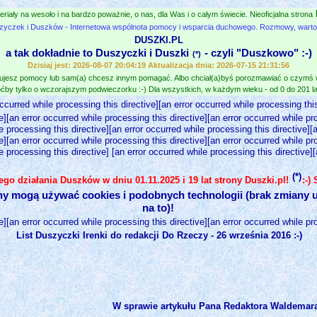
eriały na wesoło i na bardzo poważnie, o nas, dla Was i o całym świecie. Nieoficjalna strona
zyczek i Duszków - Internetowa wspólnota pomocy i wsparcia duchowego. Rozmowy, wartośc
DUSZKI.PL
a tak dokładnie to Duszyczki i Duszki
- czyli "Duszkowo" :-)
(*)
Dzisiaj jest: 2026-08-07 20:04:19 Aktualizacja dnia: 2026-07-15 21:31:56
jesz pomocy lub sam(a) chcesz innym pomagać. Albo chciał(a)byś porozmawiać o czymś
ćby tylko o wczorajszym podwieczorku :-) Dla wszystkich, w każdym wieku - od 0 do 201 lat
occurred while processing this directive][an error occurred while processing this
e][an error occurred while processing this directive][an error occurred while pr
e processing this directive][an error occurred while processing this directive][
e][an error occurred while processing this directive][an error occurred while pr
e processing this directive] [an error occurred while processing this directive]
(*)
nego działania Duszków w dniu 01.11.2025 i 19 lat strony Duszki.pl!
:-)
ny mogą używać cookies i podobnych technologii (brak zmiany u
na to)!
e][an error occurred while processing this directive][an error occurred while pr
List Duszyczki Irenki do redakcji Do Rzeczy - 26 września 2016 :-)
W sprawie artykułu Pana Redaktora Waldemara