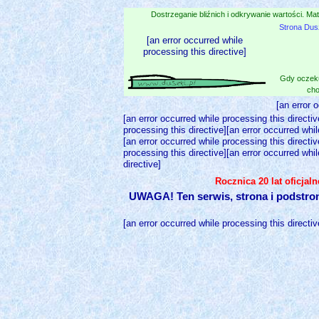
Dostrzeganie bliźnich i odkrywanie wartości. Mat
Strona Dus
[an error occurred while
processing this directive]
Gdy oczeku
cho
[an error 
[an error occurred while processing this directiv
processing this directive][an error occurred whil
[an error occurred while processing this directiv
processing this directive][an error occurred whil
directive]
Rocznica 20 lat oficjal
UWAGA! Ten serwis, strona i podstro
[an error occurred while processing this directiv