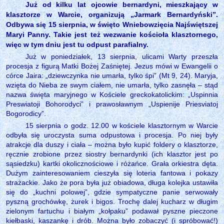
Już od kilku lat ojcowie bernardyni, mieszkający w
klasztorze w Warcie, organizują „Jarmark Bernardyński”.
Odbywa się 15 sierpnia, w święto Wniebowzięcia Najświętszej
Maryi Panny. Takie jest też wezwanie kościoła klasztornego,
więc w tym dniu jest tu odpust parafialny.
Już w poniedziałek, 13 sierpnia, ulicami Warty przeszła
procesja z figurą Matki Bożej Zaśniętej. Jezus mówi w Ewangelii o
córce Jaira: „dziewczynka nie umarła, tylko śpi” (Mt 9, 24). Maryja,
wzięta do Nieba ze swym ciałem, nie umarła, tylko zasnęła – stąd
nazwa święta maryjnego w Kościele greckokatolickim: „Uspinnia
Preswiatoji Bohorodyci” i prawosławnym „Uspienije Priesviatoj
Bogorodicy”.
15 sierpnia o godz. 12.00 w kościele klasztornym w Warcie
odbyła się uroczysta suma odpustowa i procesja. Po niej były
atrakcje dla duszy i ciała – można było kupić foldery o klasztorze,
ręcznie zrobione przez siostry bernardynki (ich klasztor jest po
sąsiedzku) kartki okolicznościowe i różańce. Grała orkiestra dęta.
Dużym zainteresowaniem cieszyła się loteria fantowa i pokazy
strażackie. Jako że pora była już obiadowa, długa kolejka ustawiła
się do „kuchni polowej”, gdzie sympatyczne panie serwowały
pyszną grochówkę, żurek i bigos. Trochę dalej kucharz w długim
zielonym fartuchu i białym „kołpaku” podawał pyszne pieczone
kiełbaski, kaszankę i drób. Można było zobaczyć (i spróbować!)