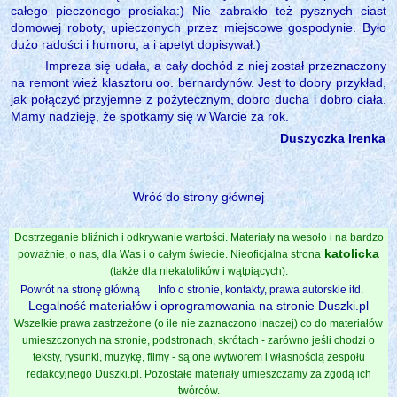
całego pieczonego prosiaka:) Nie zabrakło też pysznych ciast
domowej roboty, upieczonych przez miejscowe gospodynie. Było
dużo radości i humoru, a i apetyt dopisywał:)
Impreza się udała, a cały dochód z niej został przeznaczony
na remont wież klasztoru oo. bernardynów. Jest to dobry przykład,
jak połączyć przyjemne z pożytecznym, dobro ducha i dobro ciała.
Mamy nadzieję, że spotkamy się w Warcie za rok.
Duszyczka Irenka
Wróć do strony głównej
Dostrzeganie bliźnich i odkrywanie wartości. Materiały na wesoło i na bardzo
katolicka
poważnie, o nas, dla Was i o całym świecie. Nieoficjalna strona
(także dla niekatolików i wątpiących).
Powrót na stronę główną
Info o stronie, kontakty, prawa autorskie itd.
Legalność materiałów i oprogramowania na stronie Duszki.pl
Wszelkie prawa zastrzeżone (o ile nie zaznaczono inaczej) co do materiałów
umieszczonych na stronie, podstronach, skrótach - zarówno jeśli chodzi o
teksty, rysunki, muzykę, filmy - są one wytworem i własnością zespołu
redakcyjnego Duszki.pl. Pozostałe materiały umieszczamy za zgodą ich
twórców.