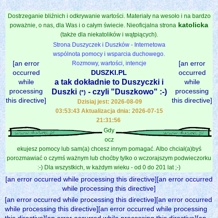
Dostrzeganie bliźnich i odkrywanie wartości. Materiały na wesoło i na bardzo
katolicka
poważnie, o nas, dla Was i o całym świecie. Nieoficjalna strona
(także dla niekatolików i wątpiących).
Strona Duszyczek i Duszków - Internetowa
wspólnota pomocy i wsparcia duchowego.
[an error
[an error
Rozmowy, wartości, intencje
occurred
DUSZKI.PL
occurred
while
a tak dokładnie to Duszyczki i
while
processing
processing
Duszki
- czyli "Duszkowo" :-)
(*)
this directive]
this directive]
Dzisiaj jest: 2026-08-09
03:53:43 Aktualizacja dnia: 2026-07-15
21:31:56
Gdy
ocz
ekujesz pomocy lub sam(a) chcesz innym pomagać. Albo chciał(a)byś
porozmawiać o czymś ważnym lub choćby tylko o wczorajszym podwieczorku
:-) Dla wszystkich, w każdym wieku - od 0 do 201 lat ;-)
[an error occurred while processing this directive][an error occurred
while processing this directive]
[an error occurred while processing this directive][an error occurred
while processing this directive][an error occurred while processing