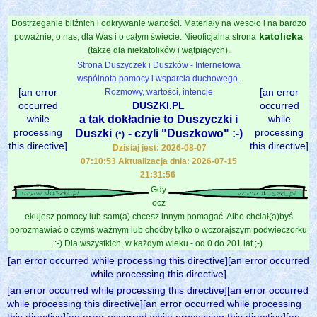
Dostrzeganie bliźnich i odkrywanie wartości. Materiały na wesoło i na bardzo
katolicka
poważnie, o nas, dla Was i o całym świecie. Nieoficjalna strona
(także dla niekatolików i wątpiących).
Strona Duszyczek i Duszków - Internetowa
wspólnota pomocy i wsparcia duchowego.
[an error
[an error
Rozmowy, wartości, intencje
occurred
DUSZKI.PL
occurred
while
a tak dokładnie to Duszyczki i
while
processing
processing
Duszki
- czyli "Duszkowo" :-)
(*)
this directive]
this directive]
Dzisiaj jest: 2026-08-07
07:10:53 Aktualizacja dnia: 2026-07-15
21:31:56
Gdy
ocz
ekujesz pomocy lub sam(a) chcesz innym pomagać. Albo chciał(a)byś
porozmawiać o czymś ważnym lub choćby tylko o wczorajszym podwieczorku
:-) Dla wszystkich, w każdym wieku - od 0 do 201 lat ;-)
[an error occurred while processing this directive][an error occurred
while processing this directive]
[an error occurred while processing this directive][an error occurred
while processing this directive][an error occurred while processing