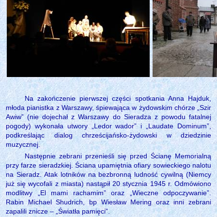
Na zakończenie pierwszej części spotkania Anna Hajduk,
młoda pianistka z Warszawy, śpiewająca w żydowskim chórze „Szir
Awiw” (nie dojechał z Warszawy do Sieradza z powodu fatalnej
pogody) wykonała utwory „Ledor wador” i „Laudate Dominum”,
podkreślając dialog chrześcijańsko-żydowski w dziedzinie
muzycznej.
Następnie zebrani przenieśli się przed Ścianę Memorialną
przy farze sieradzkiej. Ściana upamiętnia ofiary sowieckiego nalotu
na Sieradz. Atak lotników na bezbronną ludność cywilną (Niemcy
już się wycofali z miasta) nastąpił 20 stycznia 1945 r. Odmówiono
modlitwy „El mami rachamim” oraz „Wieczne odpoczywanie”.
Rabin Michael Shudrich, bp Wiesław Mering oraz inni zebrani
zapalili znicze – „Światła pamięci”.