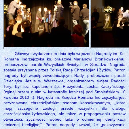
Głównym wydarzeniem dnia było wręczenie Nagrody im. Ks.
Romana Indrzejczyka ks. prałatowi Marianowi Bronikowskiemu,
proboszczowi parafii Wszystkich Świętych w Sieradzu. Nagroda
została przyznana przez Polską Radę Chrześcijan i Żydów. Patron
nagrody był współprzewodniczącym Rady, proboszczem parafii
Dzieciątka Jezus w Warszawie, organizatorem święta Radości
Tory. Był też kapelanem śp. Prezydenta Lecha Kaczyńskiego
(zginął razem z nim w katastrofie lotniczej pod Smoleńskiem 10
kwietnia 2010 r.). Nagroda im. Księdza Romana Indrzejczyka jest
przyznawana chrześcijańskim osobom konsekrowanym, „
które
mają szczególne zasługi przede wszystkim dla dialogu
chrześcijańsko-żydowskiego, ale także w propagowaniu postaw
otwartości, życzliwości wobec ludzi o odmiennej identyfikacji
etnicznej i religijnej”. Patron nagrody uważał, że „pokazywanie