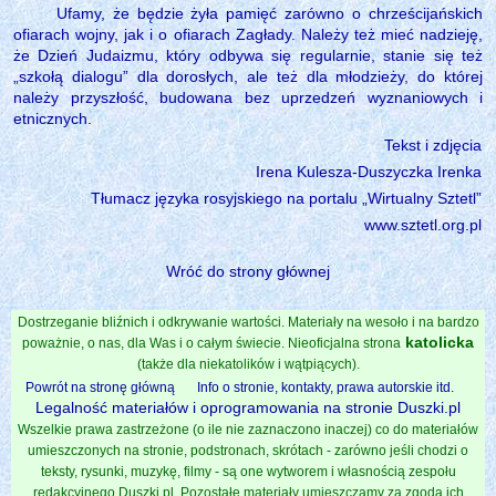
Ufamy, że będzie żyła pamięć zarówno o chrześcijańskich
ofiarach wojny, jak i o ofiarach Zagłady. Należy też mieć nadzieję,
że Dzień Judaizmu, który odbywa się regularnie, stanie się też
„szkołą dialogu” dla dorosłych, ale też dla młodzieży, do której
należy przyszłość, budowana bez uprzedzeń wyznaniowych i
etnicznych.
Tekst i zdjęcia
Irena Kulesza-Duszyczka Irenka
Tłumacz języka rosyjskiego na portalu „Wirtualny Sztetl”
www.sztetl.org.pl
Wróć do strony głównej
Dostrzeganie bliźnich i odkrywanie wartości. Materiały na wesoło i na bardzo
katolicka
poważnie, o nas, dla Was i o całym świecie. Nieoficjalna strona
(także dla niekatolików i wątpiących).
Powrót na stronę główną
Info o stronie, kontakty, prawa autorskie itd.
Legalność materiałów i oprogramowania na stronie Duszki.pl
Wszelkie prawa zastrzeżone (o ile nie zaznaczono inaczej) co do materiałów
umieszczonych na stronie, podstronach, skrótach - zarówno jeśli chodzi o
teksty, rysunki, muzykę, filmy - są one wytworem i własnością zespołu
redakcyjnego Duszki.pl. Pozostałe materiały umieszczamy za zgodą ich