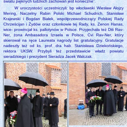
światu pięknych ludzkich zachowań jest konieczne”.
W uroczystości uczestniczyli: bp włocławski Wiesław Alojzy
Mering, Naczelny Rabin Polski Michael Schudrich, Stanisław
Krajewski i Bogdan Białek, współprzewodniczący Polskiej Rady
Chrześcijan i Żydów oraz członkowie tej Rady, ks. Zenon Hanas,
wice- prowincjał ks. pallotynów w Polsce. Przyjechała też Diti Rav-
Ner, żona Ambasadora Izraela w Polsce, Cvi Rav-Ner, który
skierował na ręce Laureata nagrody list gratulacyjny. Gratulacje
nadeszły też od ks. prof. dra hab. Stanisława Dziekońskiego,
rektora UKSW. Przybyli też przedstawicie władz powiatu
sieradzkiego i prezydent Sieradza Jacek Walczak.