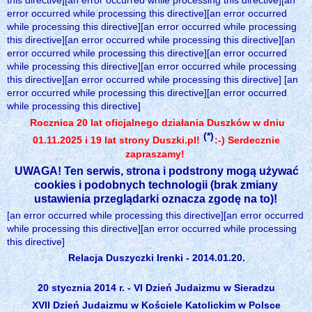
this directive][an error occurred while processing this directive][an
error occurred while processing this directive][an error occurred
while processing this directive][an error occurred while processing
this directive][an error occurred while processing this directive][an
error occurred while processing this directive][an error occurred
while processing this directive][an error occurred while processing
this directive][an error occurred while processing this directive] [an
error occurred while processing this directive][an error occurred
while processing this directive]
Rocznica 20 lat oficjalnego działania Duszków w dniu
(*)
01.11.2025 i 19 lat strony Duszki.pl!
:-) Serdecznie
zapraszamy!
UWAGA! Ten serwis, strona i podstrony mogą używać
cookies i podobnych technologii (brak zmiany
ustawienia przeglądarki oznacza zgodę na to)!
[an error occurred while processing this directive][an error occurred
while processing this directive][an error occurred while processing
this directive]
Relacja Duszyczki Irenki - 2014.01.20.
20 stycznia 2014 r. - VI Dzień Judaizmu w Sieradzu
XVII Dzień Judaizmu w Kościele Katolickim w Polsce