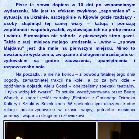
Piszę te słowa dopiero w 10 dni po wspomnianym
wydarzeniu. Nie jest to efektem zwykłego „zapomnienia” –
sytuacja na Ukrainie, szczególnie w Kijowie gdzie rządzący -
osoby skądinąd tej samej wiary
‒
katują i poniżają
współbraci i współobywateli, wystawiając ich na próbę mrozu
i wiatru. Euromajdan nie schodzi z pierwszych stron gazet.
Także z racji miejsca mojego urodzenia – Lwów – „sprawa
Majdanu” jest dla mnie na pierwszym miejscu. Mimo to
uważam, że wydarzenia, związane z dialogiem chrześcijańsko-
żydowskim są godne zauważenia, upamiętnienia i
rozpowszechniania.
Na początku, a nie na końcu – z powodu fatalnej tego dnia
pogody, zamarzniętej trakcji na kolei, a co za tym idzie –
opóźnienia dojazdu wielu Gości – obejrzeliśmy spektakl teatralny.
„I tylko widzę ich twarze”. To sztuka, wyreżyserowana przez Beatę
Waniek, a zagrał zesłół teatralny „Ekstrakt” z Gminnego Ośrodka
Kultury i Sztuki w Sokolnikach. W spektaklu tym ukazano trudne
relacje polsko-żydowskie w czasie wojny, potrzebę niesienia
pomocy i wsparcia drugiemu człowiekowi.