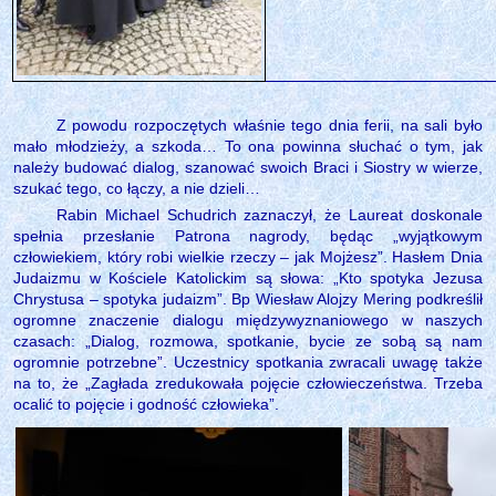
Z powodu rozpoczętych właśnie tego dnia ferii, na sali było
mało młodzieży, a szkoda… To ona powinna słuchać o tym, jak
należy budować dialog, szanować swoich Braci i Siostry w wierze,
szukać tego, co łączy, a nie dzieli…
Rabin Michael Schudrich zaznaczył, że Laureat doskonale
spełnia przesłanie Patrona nagrody, będąc „wyjątkowym
człowiekiem, który robi wielkie rzeczy – jak Mojżesz”. Hasłem Dnia
Judaizmu w Kościele Katolickim są słowa: „Kto spotyka Jezusa
Chrystusa – spotyka judaizm”. Bp Wiesław Alojzy Mering podkreślił
ogromne znaczenie dialogu międzywyznaniowego w naszych
czasach: „Dialog, rozmowa, spotkanie, bycie ze sobą są nam
ogromnie potrzebne”. Uczestnicy spotkania zwracali uwagę także
na to, że „Zagłada zredukowała pojęcie człowieczeństwa. Trzeba
ocalić to pojęcie i godność człowieka”.