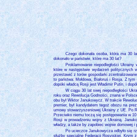
Czego dokonała osoba, która ma 30 lat
dokonało w państwie, które ma 30 lat?
Proklamowanie niepodległości Ukrainy w
które w następstwie wydarzeń politycznych w
przestawić z torów gospodarki zcentralizowane
to państwa: Mołdowa, Białoruś i Rosja. Z tym 
dopóki władcą Rosji jest Władimir Putin, i dop
W ciągu 30 lat swej niepodległości Ukr
roku oraz Rewolucja Godności, znana w Polsce 
obu był Wiktor Janukowycz. W trakcie Rewolu
premier, był kandydatem tegoż obozu na pre
umowy stowarzyszeniowej Ukrainy z UE. Po Rewo
Przeciwko niemu toczą się postępowania w 10 
Rosji w prowadzeniu wojny z Ukrainą. Januk
władzy, a także by zapobiec wojnie domowej i 
Po ucieczce Janukowycza odbyło się r
służby specjalne Federacji Rosyjskiej, Krym 