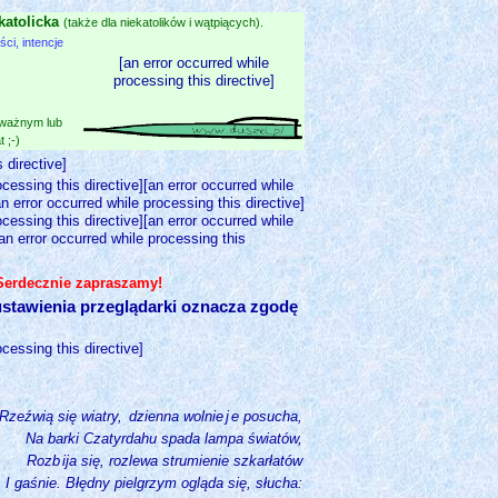
katolicka
(także dla niekatolików i wątpiących).
i, intencje
[an error occurred while
processing this directive]
 ważnym lub
 ;-)
 directive]
ocessing this directive][an error occurred while
an error occurred while processing this directive]
ocessing this directive][an error occurred while
[an error occurred while processing this
 Serdecznie zapraszamy!
stawienia przeglądarki oznacza zgodę
ocessing this directive]
Rzeźwią się wiatry,
dzienna wolnie
j
e posucha,
Na barki Czatyrdahu spada lampa światów,
Rozb
ija się, rozlewa strumienie szkarłatów
I gaśnie. Błędny pielgrzym ogląda się, słucha: