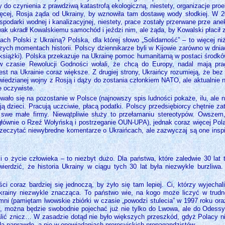
 do czynienia z prawdziwą katastrofą ekologiczną, niestety, organizacje proe
więcej, Rosja żąda od Ukrainy, by wznowiła tam dostawę wody słodkiej. W 
odarki wodnej i kanalizacyjnej, niestety, prace zostały przerwane prze an
ak ukradł Kowalskiemu samochód i jeździ nim, ale żąda, by Kowalski płacił 
cjach Polski z Ukrainą? Polska, dla której słowo „Solidarność” – to więce
ych momentach historii. Polscy dziennikarze byli w Kijowie zarówno w dnia
i książki). Polska przekazuje na Ukrainę pomoc humanitarną w postaci środkó
 czasie Rewolucji Godności wołali, że chcą do Europy, nadal mają pragn
t na Ukrainie coraz większe. Z drugiej strony, Ukraińcy rozumieją, że bez 
owiedzianej wojny z Rosją i dąży do zostania członkiem NATO, ale aktualnie
e oczywiste.
wało się na pozostanie w Polsce (najnowszy spis ludności pokaże, ilu, ale n
ją dzieci. Pracują uczciwie, płacą podatki. Polscy przedsiębiorcy chętnie z
 swe małe firmy. Niewątpliwie służy to przełamaniu stereotypów. Owszem
zi głównie o Rzeź Wołyńską i postrzeganie OUN-UPA), jednak coraz więcej Po
rzeczytać niewybredne komentarze o Ukraińcach, ale zazwyczaj są one inspi
zi o życie człowieka – to niezbyt dużo. Dla państwa, które zaledwie 30 l
ierdzić, że historia Ukrainy w ciągu tych 30 lat była niezwykle burzliwa.
 coraz bardziej się jednoczą, by żyło się tam lepiej. Ci, którzy wyjechali
krainy niezwykle znacząca. To państwo wie, na kogo może liczyć w trudn
omni (pamiętam lwowskie zbiórki w czasie „powodzi stulecia” w 1997 roku o
y, można będzie swobodnie pojechać już nie tylko do Lwowa, ale do Odess
ić znicz… W zasadzie dotąd nie było większych przeszkód, gdyż Polacy ni
a naprawdę, a nie w opowiadaniach prorosyjskich propagandzistów.