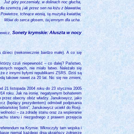
Już góry poczerniały, w dolinach noc głucha,
dła szemrzą
j
ak przez sen na łożu z bławatów,
Powietrze, tchnące wonią, tą muzyką kwiatów,
Mówi do serca głosem, ta
j
emnym dla ucha
.
Sonety krymskie: Ałuszta w nocy
ewicz,
dzieci (niekoniecznie bardzo małe). A co się
 którzy czuli niepewność – co dalej? Państwo,
asnych nogach, nie miało łatwo. Należało się
akże z innymi byłymi republikami ZSRS. Dziś są
dą takowe nawet za 20 lat. Nic się nie zmieni,
od 21 listopada 2004 roku do 23 stycznia 2005
2014 roku. Jak na ironię, negatywnym bohaterem
h przez obecny obóz władzy. Janukowycz, jako
ycz (będący prezydentem) odmówił podpisania
ebiańskiej Sotni”, Janukowycz uciekł do Rosji.
wolności – za zdradę stanu oraz za wspieranie
achu stanu i niezgodnego z prawem przejęcia
eferendum na Krymie. Wkroczyły tam wojska i
basie niemal każdego dnia ukraińscy żołnierze