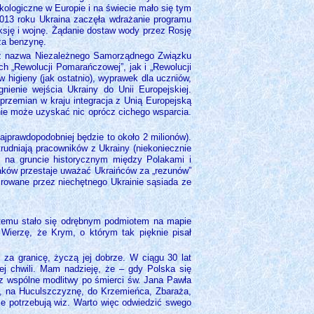
kologiczne w Europie i na świecie mało się tym
2013 roku Ukraina zaczęła wdrażanie programu
eksję i wojnę. Żądanie dostaw wody przez Rosję
za benzynę.
j niż nazwa Niezależnego Samorządnego Związku
ch „Rewolucji Pomarańczowej”, jak i „Rewolucji
w higieny (jak ostatnio), wyprawek dla uczniów,
ienie wejścia Ukrainy do Unii Europejskiej.
przemian w kraju integracja z Unią Europejską
 nie może uzyskać nic oprócz cichego wsparcia.
ajprawdopodobniej będzie to około 2 milionów).
atrudniają pracowników z Ukrainy (niekoniecznie
, na gruncie historycznym między Polakami i
laków przestaje uważać Ukraińców za „rezunów”
rowane przez niechętnego Ukrainie sąsiada ze
at temu stało się odrębnym podmiotem na mapie
 Wierzę, że Krym, o którym tak pięknie pisał
 za granicę, życzą jej dobrze. W ciągu 30 lat
ej chwili. Mam nadzieję, że – gdy Polska się
raz wspólne modlitwy po śmierci św. Jana Pawła
y, na Huculszczyznę, do Krzemieńca, Zbaraża,
e potrzebują wiz. Warto więc odwiedzić swego