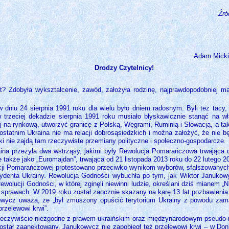
Źró
Adam Micki
Drodzy Czytelnicy!
? Zdobyła wykształcenie, zawód, założyła rodzinę, najprawdopodobniej ma 
 dniu 24 sierpnia 1991 roku dla wielu było dniem radosnym. Byli też tacy,
 trzeciej dekadzie sierpnia 1991 roku musiało błyskawicznie stanąć na wł
j na rynkową, utworzyć granicę z Polską, Węgrami, Ruminią i Słowacją, a t
ostatnim Ukraina nie ma relacji dobrosąsiedzkich i można założyć, że nie bę
óki nie zajdą tam rzeczywiste przemiany polityczne i społeczno-gospodarcze.
aina przeżyła dwa wstrząsy, jakimi były Rewolucja Pomarańczowa trwająca 
także jako „Euromajdan”, trwająca od 21 listopada 2013 roku do 22 lutego 
cji Pomarańczowej protestowano przeciwko wynikom wyborów, sfałszowanyc
zydenta Ukrainy. Rewolucja Godności wybuchła po tym, jak Wiktor Janukow
lucji Godności, w której zginęli niewinni ludzie, określani dziś mianem „Ni
sprawach. W 2019 roku został zaocznie skazany na karę 13 lat pozbawienia 
owycz uważa, że „był zmuszony opuścić terytorium Ukrainy z powodu zam
przelewowi krwi”.
zeczywiście niezgodne z prawem ukraińskim oraz międzynarodowym pseudo-r
został zaanektowany. Janukowycz nie zapobiegł też przelewowi krwi – w Don