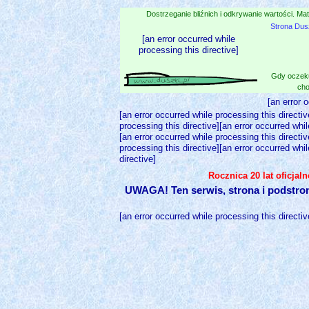
Dostrzeganie bliźnich i odkrywanie wartości. Mat
Strona Dus
[an error occurred while
processing this directive]
Gdy oczeku
cho
[an error 
[an error occurred while processing this directiv
processing this directive][an error occurred whil
[an error occurred while processing this directiv
processing this directive][an error occurred whil
directive]
Rocznica 20 lat oficjal
UWAGA! Ten serwis, strona i podstro
[an error occurred while processing this directiv