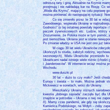
odnoszą rany i giną. Aktualnie na Krymie mamy
przejmują i nie nakładają kar na Rosję. Co 
„Woda dla Krymu”, mający na celu poprawę gosp
można porównać do następującej sytuacji: Now
Co się zmieniło przez te 30 lat w rela
Zawodowego, wspierała Ukrainę w najtrudniejsz
Godności” (o tej ostatniej powstały reportaże 
paczek żywnościowych etc. Ludzie, którzy w
Zrozumienie, że Polska może w tym pomóc, jes
jest niemożliwa. Ukraina jest w stanie niewyp
Po zmianie władzy w USA nie jest ono już taki
W ciągu 30 lat wielu Ukraińców zdecydo
Ukończyli tu studia, założyli rodziny, wychowu
sezonowych). Wielu Ukraińców przeniosło tu
Ukraińcami nadal istnieje wiele różnic (chod
i „banderowców”. W internecie wciąż można p
Wschodu.
www.duszki.pl
30 lat – dużo to czy mało? Jeśli chod
Europy i świata – to mało. Można jednak stw
Mickiewicz w sonetach, wróci do Ukrainy.
Mieszkańcy Ukrainy różnych narodowości
kwestia „dobrego sąsiada” zaczęła być dla U
znajdzie w potrzebie – Ukraina o niej nie zap
II). Mamy czas pandemii, ale gdy się skończ
Kamieńca Podolskiego, na Wołyń – żeby zapal
wschodniego sąsiada, by zobaczyć, jak wygląd