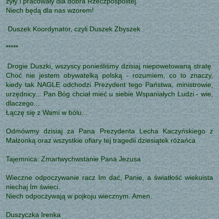
żyły i pracowały dla dobra Rzeczpospolitej.
Niech będą dla nas wzorem!
Duszek Koordynator, czyli Duszek Zbyszek
*****
Drogie Duszki, wszyscy ponieśliśmy dzisiaj niepowetowaną stratę
Choć nie jestem obywatelką polską - rozumiem, co to znaczy,
kiedy tak NAGLE odchodzi Prezydent tego Państwa, ministrowie,
urzędnicy... Pan Bóg chciał mieć u siebie Wspaniałych Ludzi - wie,
dlaczego...
Łączę się z Wami w bólu...
Odmówmy dzisiaj za Pana Prezydenta Lecha Kaczyńskiego z
Małżonką oraz wszystkie ofiary tej tragedii dziesiątek różańca
Tajemnica: Zmartwychwstanie Pana Jezusa
Wieczne odpoczywanie racz Im dać, Panie, a światłość wiekuista
niechaj Im świeci.
Niech odpoczywają w pojkoju wiecznym. Amen.
Duszyczka Irenka