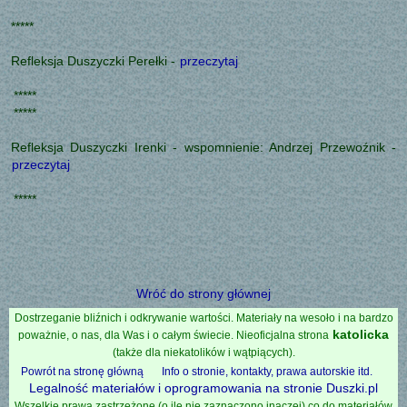
*****
Refleksja Duszyczki Perełki -
przeczytaj
*****
*****
Refleksja Duszyczki Irenki - wspomnienie: Andrzej Przewoźnik -
przeczytaj
*****
Wróć do strony głównej
Dostrzeganie bliźnich i odkrywanie wartości. Materiały na wesoło i na bardzo
katolicka
poważnie, o nas, dla Was i o całym świecie. Nieoficjalna strona
(także dla niekatolików i wątpiących).
Powrót na stronę główną
Info o stronie, kontakty, prawa autorskie itd.
Legalność materiałów i oprogramowania na stronie Duszki.pl
Wszelkie prawa zastrzeżone (o ile nie zaznaczono inaczej) co do materiałów