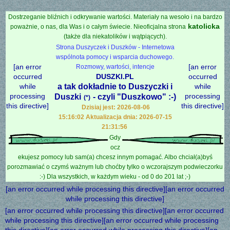
Dostrzeganie bliźnich i odkrywanie wartości. Materiały na wesoło i na bardzo
katolicka
poważnie, o nas, dla Was i o całym świecie. Nieoficjalna strona
(także dla niekatolików i wątpiących).
Strona Duszyczek i Duszków - Internetowa
wspólnota pomocy i wsparcia duchowego.
[an error
[an error
Rozmowy, wartości, intencje
occurred
DUSZKI.PL
occurred
while
a tak dokładnie to Duszyczki i
while
processing
processing
Duszki
- czyli "Duszkowo" :-)
(*)
this directive]
this directive]
Dzisiaj jest: 2026-08-06
15:16:02 Aktualizacja dnia: 2026-07-15
21:31:56
Gdy
ocz
ekujesz pomocy lub sam(a) chcesz innym pomagać. Albo chciał(a)byś
porozmawiać o czymś ważnym lub choćby tylko o wczorajszym podwieczorku
:-) Dla wszystkich, w każdym wieku - od 0 do 201 lat ;-)
[an error occurred while processing this directive][an error occurred
while processing this directive]
[an error occurred while processing this directive][an error occurred
while processing this directive][an error occurred while processing