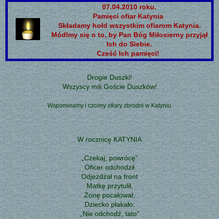
07.04.2010 roku.
Pamięci ofiar Katynia
Składamy hołd wszystkim ofiarom Katynia.
Módlmy się o to, by Pan Bóg Miłosierny przyjął
Ich do Siebie.
Cześć Ich pamięci!
Drogie Duszki!
Wszyscy mili Goście Duszków!
Wspominamy i czcimy ofiary zbrodni w Katyniu
W rocznicę KATYNIA
„Czekaj, powrócę”
Oficer odchodził
Odjeżdżał na front
Matkę przytulił,
Żonę pocałował,
Dziecko płakało:
„Nie odchodź, tato”