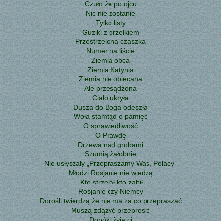
Czuło że po ojcu
Nic nie zostanie
Tylko listy
Guziki z orzełkiem
Przestrzelona czaszka
Numer na liście
Ziemia obca
Ziemia Katynia
Ziemia nie obiecana
Ale przesądzona
Ciało ukryła
Dusza do Boga odeszła
Woła stamtąd o pamięć
O sprawiedliwość
O Prawdę
Drzewa nad grobami
Szumią żałobnie
Nie usłyszały „Przepraszamy Was, Polacy”
Młodzi Rosjanie nie wiedzą
Kto strzelał kto zabił
Rosjanie czy Niemcy
Dorośli twierdzą że nie ma za co przepraszać
Muszą zdążyć przeprosić
Dopóki żyją ci