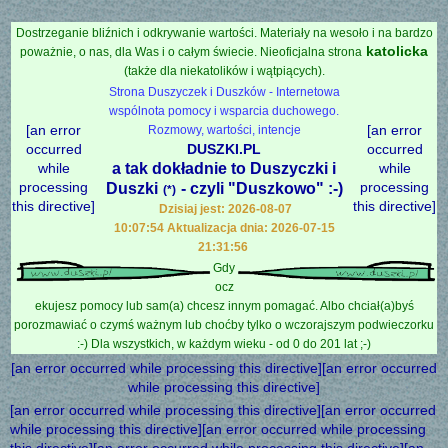
Dostrzeganie bliźnich i odkrywanie wartości. Materiały na wesoło i na bardzo
katolicka
poważnie, o nas, dla Was i o całym świecie. Nieoficjalna strona
(także dla niekatolików i wątpiących).
Strona Duszyczek i Duszków - Internetowa
wspólnota pomocy i wsparcia duchowego.
[an error
[an error
Rozmowy, wartości, intencje
occurred
DUSZKI.PL
occurred
while
a tak dokładnie to Duszyczki i
while
processing
processing
Duszki
- czyli "Duszkowo" :-)
(*)
this directive]
this directive]
Dzisiaj jest: 2026-08-07
10:07:54 Aktualizacja dnia: 2026-07-15
21:31:56
Gdy
ocz
ekujesz pomocy lub sam(a) chcesz innym pomagać. Albo chciał(a)byś
porozmawiać o czymś ważnym lub choćby tylko o wczorajszym podwieczorku
:-) Dla wszystkich, w każdym wieku - od 0 do 201 lat ;-)
[an error occurred while processing this directive][an error occurred
while processing this directive]
[an error occurred while processing this directive][an error occurred
while processing this directive][an error occurred while processing