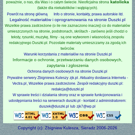
katolicka
poważnie, o nas, dla Was i o całym świecie. Nieoficjalna strona
(także dla niekatolików i wątpiących).
Powrót na stronę główną
Info o stronie, kontakty, prawa autorskie itd.
Legalność materiałów i oprogramowania na stronie Duszki.pl
Wszelkie prawa zastrzeżone (o ile nie zaznaczono inaczej) co do materiałów
umieszczonych na stronie, podstronach, skrótach - zarówno jeśli chodzi o
teksty, rysunki, muzykę, filmy - są one wytworem i własnością zespołu
redakcyjnego Duszki.pl. Pozostałe materiały umieszczamy za zgodą ich
twórców.
Warunki korzystania z materiałów na stronie Duszki.pl
Informacje o ochronie, przetwarzaniu danych osobowych,
zapytania i zgloszenia
Ochrona danych osobowych na stronie Duszki.pl
Prywatne serwery Zbigniewa Kuleszy
zjk.pl
. Aktualny dostawca Internetu -
Vectra.pl
, Wszelkie prawa zastrzeżone. Zespół redakcyjny duszki.pl:
redakcja@duszki.pl
W sprawie treści i działania strony oraz w sprawie funkcjonowania i
udostępniania treści na serwerach duszki.pl - kontakt z administratorem:
duszek@duszki.pl
lub
zjk7@wp.pl
Copyright (c): Zbigniew Kulesza, Sieradz 2006-2026