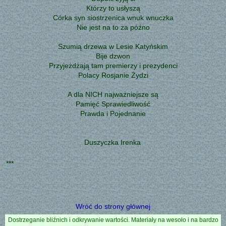
Którzy to usłyszą
Córka syn siostrzenica wnuk wnuczka
Nie jest na to za późno
Szumią drzewa w Lesie Katyńskim
Bije dzwon
Przyjeżdżają tam premierzy i prezydenci
Polacy Rosjanie Żydzi
A dla NICH najważniejsze są
Pamięć Sprawiedliwość
Prawda i Pojednanie
Duszyczka Irenka
***
Wróć do strony głównej
Dostrzeganie bliźnich i odkrywanie wartości. Materiały na wesoło i na bardzo