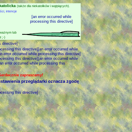
katolicka
(także dla niekatolików i wątpiących).
i, intencje
[an error occurred while
processing this directive]
 ważnym lub
 ;-)
 directive]
ocessing this directive][an error occurred while
an error occurred while processing this directive]
ocessing this directive][an error occurred while
[an error occurred while processing this
 Serdecznie zapraszamy!
stawienia przeglądarki oznacza zgodę
ocessing this directive]