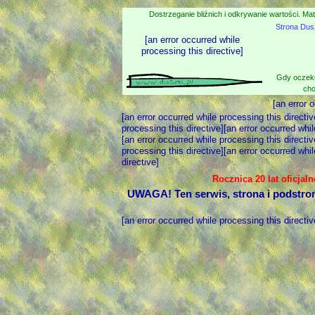
Dostrzeganie bliźnich i odkrywanie wartości. Mat
Strona Dus
[an error occurred while
processing this directive]
Gdy oczeku
cho
[an error 
[an error occurred while processing this directiv
processing this directive][an error occurred whil
[an error occurred while processing this directiv
processing this directive][an error occurred whil
directive]
Rocznica 20 lat oficjal
UWAGA! Ten serwis, strona i podstro
[an error occurred while processing this directiv