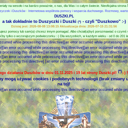
eriały na wesoło i na bardzo poważnie, o nas, dla Was i o całym świecie. Nieoficjalna strona
zyczek i Duszków - Internetowa wspólnota pomocy i wsparcia duchowego. Rozmowy, wartośc
DUSZKI.PL
a tak dokładnie to Duszyczki i Duszki
- czyli "Duszkowo" :-)
(*)
Dzisiaj jest: 2026-08-08 13:08:15 Aktualizacja dnia: 2026-07-15 21:31:56
jesz pomocy lub sam(a) chcesz innym pomagać. Albo chciał(a)byś porozmawiać o czymś
ćby tylko o wczorajszym podwieczorku :-) Dla wszystkich, w każdym wieku - od 0 do 201 lat
occurred while processing this directive][an error occurred while processing this
e][an error occurred while processing this directive][an error occurred while pr
e processing this directive][an error occurred while processing this directive][
e][an error occurred while processing this directive][an error occurred while pr
e processing this directive] [an error occurred while processing this directive]
(*)
nego działania Duszków w dniu 01.11.2025 i 19 lat strony Duszki.pl!
:-)
ny mogą używać cookies i podobnych technologii (brak zmiany u
na to)!
e][an error occurred while processing this directive][an error occurred while pr