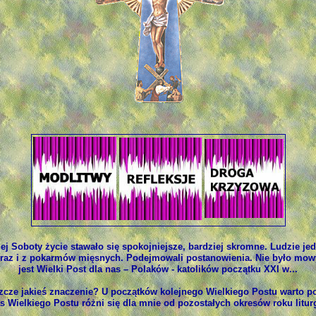
j Soboty życie stawało się spokojniejsze, bardziej skromne. Ludzie jed
eraz i z pokarmów mięsnych. Podejmowali postanowienia. Nie było mow
jest Wielki Post dla nas – Polaków - katolików początku XXI w...
szcze jakieś znaczenie? U początków kolejnego Wielkiego Postu warto po
s Wielkiego Postu różni się dla mnie od pozostałych okresów roku litur