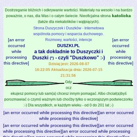
Dostrzeganie bliźnich i odkrywanie wartości. Materiały na wesoło i na bardzo
katolicka
poważnie, o nas, dla Was i o całym świecie. Nieoficjalna strona
(także dla niekatolików i wątpiących).
Strona Duszyczek i Duszków - Internetowa
wspólnota pomocy i wsparcia duchowego.
[an error
[an error
Rozmowy, wartości, intencje
occurred
DUSZKI.PL
occurred
while
a tak dokładnie to Duszyczki i
while
processing
processing
Duszki
- czyli "Duszkowo" :-)
(*)
this directive]
this directive]
Dzisiaj jest: 2026-08-07
16:22:05 Aktualizacja dnia: 2026-07-15
21:31:56
Gdy
ocz
ekujesz pomocy lub sam(a) chcesz innym pomagać. Albo chciał(a)byś
porozmawiać o czymś ważnym lub choćby tylko o wczorajszym podwieczorku
:-) Dla wszystkich, w każdym wieku - od 0 do 201 lat ;-)
[an error occurred while processing this directive][an error occurred
while processing this directive]
[an error occurred while processing this directive][an error occurred
while processing this directive][an error occurred while processing