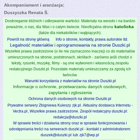
Akompaniament i aranżacja:
Duszyczka Renata Ś.
Dostrzeganie bliźnich i odkrywanie wartości. Materiały na wesoło i na bardzo
katolicka
poważnie, o nas, dla Was i o całym świecie. Nieoficjalna strona
(także dla niekatolików i wątpiących).
Powrót na stronę główną
Info o stronie, kontakty, prawa autorskie itd.
Legalność materiałów i oprogramowania na stronie Duszki.pl
Wszelkie prawa zastrzeżone (o ile nie zaznaczono inaczej) co do materiałów
umieszczonych na stronie, podstronach, skrótach - zarówno jeśli chodzi o
teksty, rysunki, muzykę, filmy - są one wytworem i własnością zespołu
redakcyjnego Duszki.pl. Pozostałe materiały umieszczamy za zgodą ich
twórców.
Warunki korzystania z materiałów na stronie Duszki.pl
Informacje o ochronie, przetwarzaniu danych osobowych,
zapytania i zgloszenia
Ochrona danych osobowych na stronie Duszki.pl
Prywatne serwery Zbigniewa Kuleszy
zjk.pl
. Aktualny dostawca Internetu -
Vectra.pl
, Wszelkie prawa zastrzeżone. Zespół redakcyjny duszki.pl:
redakcja@duszki.pl
W sprawie treści i działania strony oraz w sprawie funkcjonowania i
udostępniania treści na serwerach duszki.pl - kontakt z administratorem:
duszek@duszki.pl
lub
zjk7@wp.pl