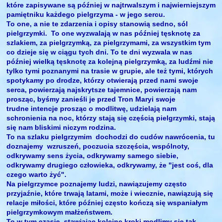
które zapisywane są później w najtrwalszym i najwierniejszym
pamiętniku każdego pielgrzyma - w jego sercu.
To one, a nie te zdarzenia i opisy stanowią sedno, sól
pielgrzymki. To one wyzwalają w nas później tęsknotę za
szlakiem, za pielgrzymką, za pielgrzymami, za wszystkim tym
co dzieje się w ciągu tych dni. To te dni wyzwala w nas
później wielką tęsknotę za kolejną pielgrzymką, za ludźmi nie
tylko tymi poznanymi na trasie w grupie, ale też tymi, których
spotykamy po drodze, którzy otwierają przed nami swoje
serca, powierzają najskrytsze tajemnice, powierzają nam
prosząc, byśmy zanieśli je przed Tron Maryi swoje
trudne intencje prosząc o modlitwę, udzielają nam
schronienia na noc, którzy stają się częścią pielgrzymki, stają
się nam bliskimi niczym rodzina.
To na szlaku pielgrzymim dochodzi do cudów nawrócenia, tu
doznajemy wzruszeń, poczucia szczęścia, wspólnoty,
odkrywamy sens życia, odkrywamy samego siebie,
odkrywamy drugiego człowieka, odkrywamy, że "jest coś, dla
czego warto żyć".
Na pielgrzymce poznajemy ludzi, nawiązujemy często
przyjaźnie, które trwają latami, może i wiecznie, nawiązują się
relacje miłości, które później często kończą się wspaniałym
pielgrzymkowym małżeństwem.
To w tym czasie, stawiając kolejne kroki modlimy się tak