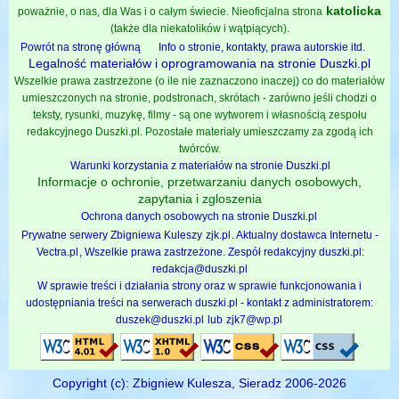
katolicka
poważnie, o nas, dla Was i o całym świecie. Nieoficjalna strona
(także dla niekatolików i wątpiących).
Powrót na stronę główną
Info o stronie, kontakty, prawa autorskie itd.
Legalność materiałów i oprogramowania na stronie Duszki.pl
Wszelkie prawa zastrzeżone (o ile nie zaznaczono inaczej) co do materiałów
umieszczonych na stronie, podstronach, skrótach - zarówno jeśli chodzi o
teksty, rysunki, muzykę, filmy - są one wytworem i własnością zespołu
redakcyjnego Duszki.pl. Pozostałe materiały umieszczamy za zgodą ich
twórców.
Warunki korzystania z materiałów na stronie Duszki.pl
Informacje o ochronie, przetwarzaniu danych osobowych,
zapytania i zgloszenia
Ochrona danych osobowych na stronie Duszki.pl
Prywatne serwery Zbigniewa Kuleszy
zjk.pl
. Aktualny dostawca Internetu -
Vectra.pl
, Wszelkie prawa zastrzeżone. Zespół redakcyjny duszki.pl:
redakcja@duszki.pl
W sprawie treści i działania strony oraz w sprawie funkcjonowania i
udostępniania treści na serwerach duszki.pl - kontakt z administratorem:
duszek@duszki.pl
lub
zjk7@wp.pl
Copyright (c): Zbigniew Kulesza, Sieradz 2006-2026