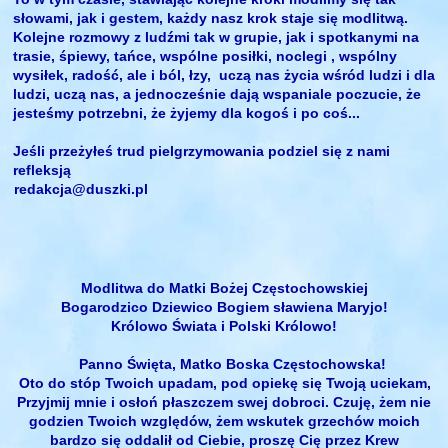
słowami, jak i gestem, każdy nasz krok staje się modlitwą.
Kolejne rozmowy z ludźmi tak w grupie, jak i spotkanymi na
trasie, śpiewy, tańce, wspólne posiłki, noclegi , wspólny
wysiłek, radość, ale i ból, łzy, uczą nas życia wśród ludzi i dla
ludzi, uczą nas, a jednocześnie dają wspaniale poczucie, że
jesteśmy potrzebni, że żyjemy dla kogoś i po coś...
Jeśli przeżyłeś trud pielgrzymowania podziel się z nami
refleksją
redakcja@duszki.pl
Modlitwa do Matki Bożej Częstochowskiej
Bogarodzico Dziewico Bogiem sławiena Maryjo!
Królowo Świata i Polski Królowo!
Panno Święta, Matko Boska Częstochowska!
Oto do stóp Twoich upadam, pod opiekę się Twoją uciekam,
Przyjmij mnie i osłoń płaszczem swej dobroci. Czuję, żem nie
godzien Twoich względów, żem wskutek grzechów moich
bardzo się oddalił od Ciebie, proszę Cię przez Krew