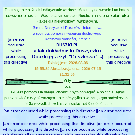
Dostrzeganie bliźnich i odkrywanie wartości. Materiały na wesoło i na bardzo
katolicka
poważnie, o nas, dla Was i o całym świecie. Nieoficjalna strona
(także dla niekatolików i wątpiących).
Strona Duszyczek i Duszków - Internetowa
wspólnota pomocy i wsparcia duchowego.
[an error
[an error
Rozmowy, wartości, intencje
occurred
DUSZKI.PL
occurred
while
a tak dokładnie to Duszyczki i
while
processing
processing
Duszki
- czyli "Duszkowo" :-)
(*)
this directive]
this directive]
Dzisiaj jest: 2026-08-06
15:55:24 Aktualizacja dnia: 2026-07-15
21:31:56
Gdy
ocz
ekujesz pomocy lub sam(a) chcesz innym pomagać. Albo chciał(a)byś
porozmawiać o czymś ważnym lub choćby tylko o wczorajszym podwieczorku
:-) Dla wszystkich, w każdym wieku - od 0 do 201 lat ;-)
[an error occurred while processing this directive][an error occurred
while processing this directive]
[an error occurred while processing this directive][an error occurred
while processing this directive][an error occurred while processing