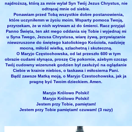
najdroższą, którą za mnie wylał Syn Twój Jezus Chrystus, nie
odtrącaj mnie od siebie.
Ponawiam przed Tobą wszystkie dobre postanowienia,
które uczyniłemm w życiu moim. Wsparty pomoca Twoją,
przyrzekam, że w nich wytrwam aż do śmierci. Racz przyjąć
Panno Święta, ten akt mego oddania się Tobie i wyjednaj mi
u Syna Twego, Jezusa Chrystusa, wiarę żywą, przywiązanie
niewzruszone do świętego katolickiego Kościoła, nadzieję
mocną, miłość wielką, szlachetną i skuteczną.
O Maryjo Częstochowska, od lat przeszło 600 w tym
obrazie cudami słynąca, proszę Cię pokornie, ażebym czcząc
Twój cudowny wizerunek godzien był zasłużyć na oglądanie
Ciebie w krainie niebios, o łaskawa i miłosierna Pani.
Bądź zawsze Matką moją, o Maryjo Czestochowska, jak ja
pragnę być Twoim dzieckiem. Amen.
Maryjo Królowo Polski!
Maryjo Królowo Polski!
Jestem przy Tobie, pamiętam!
Jestem przy Tobie pamiętam! czuwam! (3 razy)