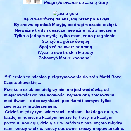
Pielgrzymowanie na Jasną Górę
"Idę w wędrówkę daleką, idę przez pola i łąki,
By znowu spotkać Maryję, po długim czasie rozłąki.
Nieważne trudy i deszcze nieważne nóg zmęczenie
Tylko o jednym myślę, tylko mam jedno pragnienie.
Stanąć na górze świętej
Spojrzeć na twarz pooraną
Wyżalić swe troski i kłopoty
Zobaczyć Matkę kochaną"
***Sierpień to miesiąc pielgrzymowania do stóp Matki Bożej
Częstochowskiej...
Przejście szlakiem pielgrzymim nie jest wędrówką od
miejscowości do miejscowości wypełnioną zbiorowymi
modlitwami, odpoczynkami, posiłkami i samymi tylko
zewnętrznymi zdarzeniami.
Gdzieś między tymi wierszami i opisami każdego dnia, w
każdej minucie, na każdym metrze tej trasy, na każdym
postoju, noclegu, dzieją się w każdym z nas, często między
nami rzeczy wielkie, rzeczy cudowne, rzeczy niepowtarzalne,