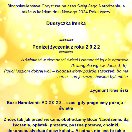
Błogosławieństwa Chrystusa na czas Świąt Jego Narodzenia, a
także w każdym dniu Nowego 2024 Roku życzy
Duszyczka Irenka
********
Poniżej życzenia z roku 2 0 2 2
********
A światłość w ciemności świeci i ciemność jej nie ogarnęła
(Ewangelia wg św. Jana, 1, 5).
Pokój ludziom dobrej woli – błogosławiony pośród stworzeń, bo ma
serce – on jeszcze zbawion być może
Zygmunt Krasiński
Boże Narodzenie AD 2 0 2 2 – czas, gdy pragniemy pokoju i
światła
Znów, tak jak przed wekami, obchodzimy Boże Narodzenie. Są
życzenia, opłatek, prezenty, pyszne potrawy, choinki,
dekoracje, słychać śpiew kolęd… A jednak nie jest to takie