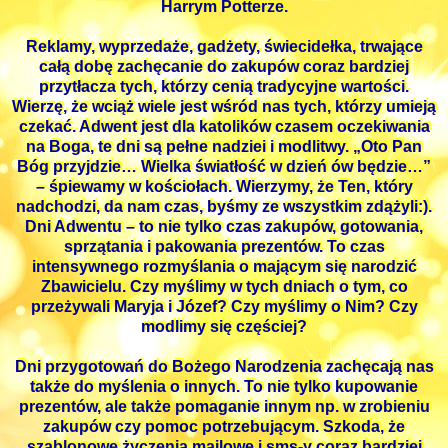
Harrym Potterze.
Reklamy, wyprzedaże, gadżety, świecidełka, trwające
całą dobę zachęcanie do zakupów coraz bardziej
przytłacza tych, którzy cenią tradycyjne wartości.
Wierzę, że wciąż wiele jest wśród nas tych, którzy umieją
czekać. Adwent jest dla katolików czasem oczekiwania
na Boga, te dni są pełne nadziei i modlitwy. „Oto Pan
Bóg przyjdzie… Wielka światłość w dzień ów będzie…”
– śpiewamy w kościołach. Wierzymy, że Ten, który
nadchodzi, da nam czas, byśmy ze wszystkim zdążyli:).
Dni Adwentu – to nie tylko czas zakupów, gotowania,
sprzątania i pakowania prezentów. To czas
intensywnego rozmyślania o mającym się narodzić
Zbawicielu. Czy myślimy w tych dniach o tym, co
przeżywali Maryja i Józef? Czy myślimy o Nim? Czy
modlimy się częściej?
Dni przygotowań do Bożego Narodzenia zachęcają nas
także do myślenia o innych. To nie tylko kupowanie
prezentów, ale także pomaganie innym np. w zrobieniu
zakupów czy pomoc potrzebującym. Szkoda, że
szablonowe życzenia mailowe i sms-y coraz bardziej