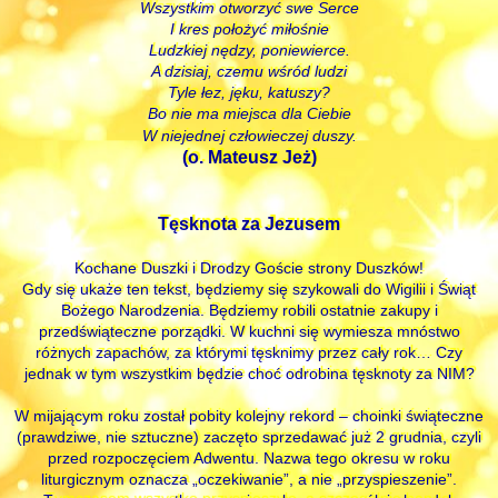
Wszystkim otworzyć swe Serce
I kres położyć miłośnie
Ludzkiej nędzy, poniewierce.
A dzisiaj, czemu wśród ludzi
Tyle łez, jęku, katuszy?
Bo nie ma miejsca dla Ciebie
W niejednej człowieczej duszy.
(o. Mateusz Jeż)
Tęsknota za Jezusem
Kochane Duszki i Drodzy Goście strony Duszków!
Gdy się ukaże ten tekst, będziemy się szykowali do Wigilii i Świąt
Bożego Narodzenia. Będziemy robili ostatnie zakupy i
przedświąteczne porządki. W kuchni się wymiesza mnóstwo
różnych zapachów, za którymi tęsknimy przez cały rok… Czy
jednak w tym wszystkim będzie choć odrobina tęsknoty za NIM?
W mijającym roku został pobity kolejny rekord – choinki świąteczne
(prawdziwe, nie sztuczne) zaczęto sprzedawać już 2 grudnia, czyli
przed rozpoczęciem Adwentu. Nazwa tego okresu w roku
liturgicznym oznacza „oczekiwanie”, a nie „przyspieszenie”.