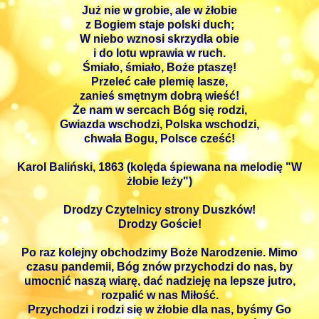
Już nie w grobie, ale w żłobie
z Bogiem staje polski duch;
W niebo wznosi skrzydła obie
i do lotu wprawia w ruch.
Śmiało, śmiało, Boże ptaszę!
Przeleć całe plemię lasze,
zanieś smętnym dobrą wieść!
Że nam w sercach Bóg się rodzi,
Gwiazda wschodzi, Polska wschodzi,
chwała Bogu, Polsce cześć!
Karol Baliński, 1863 (kolęda śpiewana na melodię "W
żłobie leży")
Drodzy Czytelnicy strony Duszków!
Drodzy Goście!
Po raz kolejny obchodzimy Boże Narodzenie. Mimo
czasu pandemii, Bóg znów przychodzi do nas, by
umocnić naszą wiarę, dać nadzieję na lepsze jutro,
rozpalić w nas Miłość.
Przychodzi i rodzi się w żłobie dla nas, byśmy Go