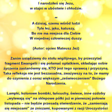
I narodziłeś się Jezu,
w stajni w ubóstwie i chłodzie.
**
A dzisiaj, czemu wśród ludzi
Tyle łez, jęku, katuszy,
Bo nie ma miejsca dla Ciebie
W niejednej człowieczej duszy.
(Autor: ojciec Mateusz Jeż)
Zanim usiądziemy do stołu wigilijnego, by przeczytać
fragment Ewangelii i się połamać opłatkiem, składając sobie
życzenia zastanówmy się, KTO jest tego sprawcą i przyczyną.
Taka refleksja nie jest bezzasadna, zważywszy na to, że mamy
do czynienia z coraz większym „zeświecczeniem” Bożego
Narodzenia.
Lampki, kolorowe bombki, łańcuchy, świece, inne ozdoby
„wylewają się” na sklepowe półki już w pierwszej połowie
listopada – nie będzie przesadą stwierdzenie, że „zamieniają
się miejscami” ze zniczami, kupowanymi z racji Uroczystości