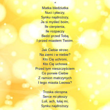
*
Matka bledziutka
Nuci i płaczy,
Synku najdroższy,
Ja si myśleć boim,
Ile cierpienia,
Ile rozpaczy
Bedzi przed Tobą
I przed miastem Twoim.
Jak Ciebie strzec
Na ziemi i w niebie?
Kto Cię uchroni,
Kto Cię uchowa
Przed tym nieszczęściem
Co porwie Ciebie
Z ramion matczynych
I tego miasta Lwowa?
Troska okropna
Serce mi płoszy
Luli, ach, lulaj mi,
Synku najdroższy.