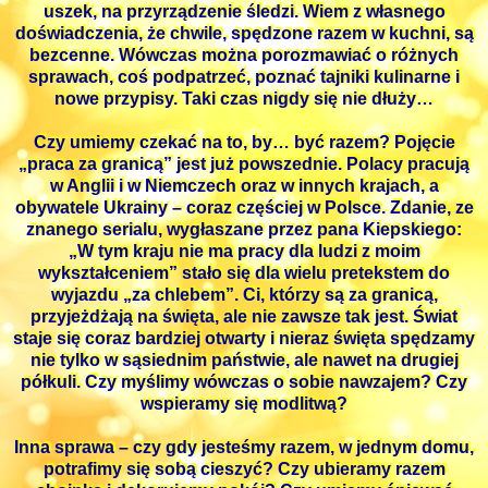
uszek, na przyrządzenie śledzi. Wiem z własnego
doświadczenia, że chwile, spędzone razem w kuchni, są
bezcenne. Wówczas można porozmawiać o różnych
sprawach, coś podpatrzeć, poznać tajniki kulinarne i
nowe przypisy. Taki czas nigdy się nie dłuży…
Czy umiemy czekać na to, by… być razem? Pojęcie
„praca za granicą” jest już powszednie. Polacy pracują
w Anglii i w Niemczech oraz w innych krajach, a
obywatele Ukrainy – coraz częściej w Polsce. Zdanie, ze
znanego serialu, wygłaszane przez pana Kiepskiego:
„W tym kraju nie ma pracy dla ludzi z moim
wykształceniem” stało się dla wielu pretekstem do
wyjazdu „za chlebem”. Ci, którzy są za granicą,
przyjeżdżają na święta, ale nie zawsze tak jest. Świat
staje się coraz bardziej otwarty i nieraz święta spędzamy
nie tylko w sąsiednim państwie, ale nawet na drugiej
półkuli. Czy myślimy wówczas o sobie nawzajem? Czy
wspieramy się modlitwą?
Inna sprawa – czy gdy jesteśmy razem, w jednym domu,
potrafimy się sobą cieszyć? Czy ubieramy razem