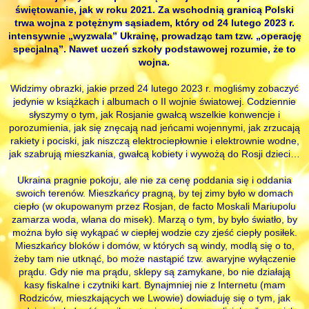
świętowanie, jak w roku 2021. Za wschodnią granicą Polski
trwa wojna z potężnym sąsiadem, który od 24 lutego 2023 r.
intensywnie „wyzwala” Ukrainę, prowadząc tam tzw. „operację
specjalną”. Nawet uczeń szkoły podstawowej rozumie, że to
wojna.
Widzimy obrazki, jakie przed 24 lutego 2023 r. mogliśmy zobaczyć
jedynie w książkach i albumach o II wojnie światowej. Codziennie
słyszymy o tym, jak Rosjanie gwałcą wszelkie konwencje i
porozumienia, jak się znęcają nad jeńcami wojennymi, jak zrzucają
rakiety i pociski, jak niszczą elektrociepłownie i elektrownie wodne,
jak szabrują mieszkania, gwałcą kobiety i wywożą do Rosji dzieci…
Ukraina pragnie pokoju, ale nie za cenę poddania się i oddania
swoich terenów. Mieszkańcy pragną, by tej zimy było w domach
ciepło (w okupowanym przez Rosjan, de facto Moskali Mariupolu
zamarza woda, wlana do misek). Marzą o tym, by było światło, by
można było się wykąpać w ciepłej wodzie czy zjeść ciepły posiłek.
Mieszkańcy bloków i domów, w których są windy, modlą się o to,
żeby tam nie utknąć, bo może nastąpić tzw. awaryjne wyłączenie
prądu. Gdy nie ma prądu, sklepy są zamykane, bo nie działają
kasy fiskalne i czytniki kart. Bynajmniej nie z Internetu (mam
Rodziców, mieszkających we Lwowie) dowiaduję się o tym, jak