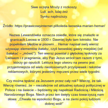
Siwe oczęta Mruży z rozkoszy.
Luli, ach, lulaj-żeż
Synku najdroższy.
Źródło: https://prawicowyinternet.pl/koleda-lwowska-marian-hemar/
Nazwa
Lewandówka
oznacza osiedle, które się znalazło w
granicach Lwowa w 1930 r. Dawniej było tam lotnisko. Nie
popełniłam błędów w pisowni… Hemar napisał swój wiersz
używając elementów
bałaku
, czyli lwowskiej gwary miejskiej (od
bałakać
– „mówić”). Ten wiersz powstał z głębokiej tęsknoty za
Lwowem i z pragnienia, aby Pan Jezus wrócił tam razem z tymi,
którzy go opuścili. Lektura tego utworu na pewno jest
przyjemniejsza od wielu niestosownych przyśpiewek i tekstów
reklamowych, którymi jesteśmy męczeni przez wiele tygodni.
Czy można tęsknić za Jezusem przez cały rok? Wierzę, że tak.
Wierzę również, że – niezależnie od aktualnej sytuacji politycznej w
Polsce i na świecie – będziemy się napełniali Radością i Miłością
Narodzonego Boga. Niech przez ten święty czas towarzyszą nam
słowa: „Chwała na wysokości Bogu, a na ziemi pokój ludziom
dobrej woli!”