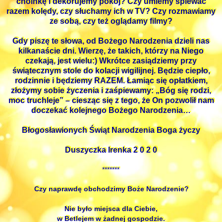
choinkę i dekorujemy pokój? Czy umiemy śpiewać
razem kolędy, czy słuchamy ich w TV? Czy rozmawiamy
ze sobą, czy też oglądamy filmy?
Gdy piszę te słowa, od Bożego Narodzenia dzieli nas
kilkanaście dni. Wierzę, że takich, którzy na Niego
czekają, jest wielu:) Wkrótce zasiądziemy przy
świątecznym stole do kolacji wigilijnej. Będzie ciepło,
rodzinnie i będziemy RAZEM. Łamiąc się opłatkiem,
złożymy sobie życzenia i zaśpiewamy: „Bóg się rodzi,
moc truchleje” – ciesząc się z tego, że On pozwolił nam
doczekać kolejnego Bożego Narodzenia…
Błogosławionych Świąt Narodzenia Boga życzy
Duszyczka Irenka 2 0 2 0
*******
Czy naprawdę obchodzimy Boże Narodzenie?
Nie było miejsca dla Ciebie,
w Betlejem w żadnej gospodzie.