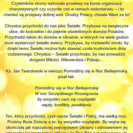
Czytelników strony wykonało przelewy na konta organizacji
charytatywnych czy uczyniło coś w ramach wolontariatu – i to
również są przejawy dobrej woli. Drodzy Polacy, chwała Wam za to!
Chrystus przychodzi do nas jako Światło. Przybywa na świąteczne
ulice, do kościołów i do pięknie oświetlonych domów Polaków.
Przychodzi także do domów w Ukrainie, w których na wiele godzin
musi wystarczyć światło świecy. Przybywa, by rozświetlić mroki, by
dzięki temu Światłu można było stawiać czoła trudnościom dnia
codziennego. Chrystus – Światło przychodzi, by nas prowadzić
drogami Miłości, Miłosierdzia i Pokoju…
Ks. Jan Twardowski w wierszu Pomódlmy się w Noc Betlejemską
pisał tak:
Pomódlmy się w Noc Betlejemską
W noc Szczęśliwego Rozwiązania
by wszystko nam się rozplątało
węzły, konflikty, powikłania
Ten, który przychodzi, czyli nasze Światło i Pokój, ma wielką moc.
Prośmy Boże Dziecię o to, by wszystko rozplątało. By wojna się
skończyła jak najszybciej zwycięstwem Ukrainy i odnowieniem jej
integralności terytorialnej. Wiemy, że Pan Bóg jest miłosierny, ale