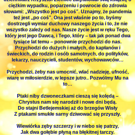
ciężkim wypadku, poparzeniu i powrocie do zdrowia
słowami: „Wszystko jest po coś”. Uznajmy, że pandemia
też jest „po coś”. Ona jest właśnie po to, byśmy
dostrzegli wymiar duchowy naszego życia i to, że nie
wszystko zależy od nas. Nasze życie jest w ręku Tego,
który jest jego Dawcą, i Tego, który – tak jak ponad dwa
tysiące lat temu – ponownie przychodzi do nas.
Przychodzi do dużych i małych, do kapłanów i
świeckich, do rodzin i osób samotnych, do polityków,
lekarzy, nauczycieli, studentów, wychowawców…
Przychodzi, żeby nas umocnić, wlać nadzieję, ufność,
wiarę w miłosierdzie, w lepsze jutro.. Pozwólmy Mu na
to…
Ptaki niby dzwoneczkami cieszą się kolędą –
Chrystus nam się narodził i nowe dni będą.
Do stajni Betlejemskiej aż do brzegów Wisły
Z ptakami smukłe sarny dziwować się przyszły.
Wiewiórka zęby szczerzy i w niebo się patrzy,
Jak dwa gołębie płyną na błękitnej tarczy.