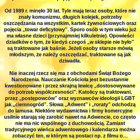
Od 1989 r. minęło 30 lat. Tyle mają teraz osoby, które nie
znały komunizmu, długich kolejek, potrzeby
oszczędzania na wszystkim, kartek żywnościowych oraz
pojęcia „towar deficytowy”. Sporo osób w tym wieku już
ma własne dzieci (przynajmniej kilkuletnie). Opowieści
dziadków o tym, że kiedyś czegoś „w sklepie nie było”
są traktowane jak baśnie. Jeżeli osoby starsze mówią
młodszym, że należy oszczędzać, traktowane są jak
dziwadła.
Nie inaczej rzecz się ma z obchodami Świąt Bożego
Narodzenia. Nauczanie Kościoła jest bezustannie
kwestionowane i przez skrajną lewicę „dostosowywane
do potrzeb współczesności”. Katolicy są traktowani,
przez „postępowców” oraz wyznawców ideologii LGBT
jak „ciemnogród”. Słowa „Adwent” i „roraty” odchodzą
do lamusa. Niektóre wydawnictwa i firmy komercyjne
usilnie starają się zarobić nawet na Adwencie, co często
nie ma nic wspólnego z duchowością. Zamiast
tradycyjnego wieńca adwentowego i kalendarza można
zobaczyć ten, w którym są postaci np. z filmu o…