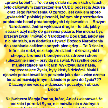
„prawa kobiet”… To, co się działo na polskich ulicach,
było całkowitym zaprzeczeniem CUDU poczęcia Jezusa
oraz Jego Narodzenia. O zgrozo, jest całkiem sporo
„gwiazdek” polskiej piosenki, którym nie przeszkadza
popieranie haseł proaborcyjnych i śpiewanie o… Bożym
Narodzeniu. Jedno wyklucza drugie – to tak, jakby
strażak użył nafty do gaszenia pożaru. Nie można być
przeciw życiu i mówić o Narodzeniu Boga tak, jakby się
nic nie stało, a w dodatku używać Bożego Narodzenia
do zarabiania całkiem sporych pieniędzy… To Dziecko,
które się rodzi, oczekuje, że dzieci – dziewczynki i
chłopcy, bruneci i blondyneczki, zdrowe i chore
(uleczalnie i nie) – przyjdą na świat. Wszystkie osoby
manifestujące na ulicach, wykrzykujące hasła,
zaprzeczające Życiu, były kiedyś dziećmi. Matki i
ojcowie potraktowali ich poczęcie jako dar – więc czemu
teraz odmawiają innym dzieciom prawa do życia???
Dlaczego nie widzą w dzieciach poczętych obrazu
Boga?
Najświętsza Maryja Panna, której Anioł zwiastował, że
pocznie i porodzi Syna, nie mówiła nic o żadnych