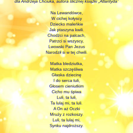
dla Andrzeja Chciuka, autora ślicznej książki „Atlantyda”
Na Lewandówce,
W cichej kołyscy
Dziecko maleńkie
Jak ptaszyna kwili.
Chodźci na palcach,
Patrzci si wszyscy,
Lwowski Pan Jezus
Narodził si w tej chwili.
Matka bledziutka,
Matka szczęśliwa
Głaska dziecinę
I do serca tuli,
Głosem cieniutkim
Cicho mu śpiwa
Luli, ta luli,
Ta lulaj mi, ta luli.
A On aż Oczki
Mruży z rozkoszy.
Luli, ta lulaj mi,
Synku najdroższy.