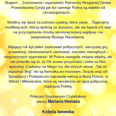
Bogiem… Zachowania i wypowiedzi Patriarchy Rosyjskiej Cerkwi
Prawosławnej Cyryla jak też samego Putina są dalekie od
chrześcijańskich…
Módlmy się także za ludność cywilną, która cierpi… Ogarnijmy
modlitwą tych, którzy tęsknią za Jezusem, ale nie będzie ich stać
na przyrządzenie choćby skromnej kolacji wigilijnej i na
świętowanie Bożego Narodzenia.
Mijający rok był pełen zawirowań politycznych, nieczystej gry,
prowokacji, niestosownych zachowań, oszustw, niemądrych i
niegrzecznych wypowiedzi. W Polsce nastąpiła zmiana władzy, ale
nie zmieniło się to, że On znowu przychodzi i znów za Nim
tęsknimy. Czekamy na Niego my, dla których słowa: „Tak mi
dopomóż Bóg” nie są formułką ani frazesem. Duszki oraz ich
Sympatycy i Podopieczni naprawdę wierzą w Bożą Pomoc, w
Miłość i Miłosierdzie, które są niezależne od opcji politycznej
rządzącej Polską.
Polecam Szanownym Czytelnikom
Mariana Hemara
wiersz
Kolęda lwowska