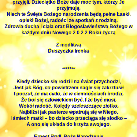
przyjęli. Dzieciątko Boże daje moc tym, którzy Je
przyjmują.
Niech te Święta Bożego narodzenia będą pełne Łaski,
opieki Bożej, radości ze spotkań z rodziną.
Zdrowia ducha i ciała oraz Błogosławieństwa Bożego w
każdym dniu Nowego 2 0 2 2 Roku życzą
Z modlitwą
Duszyczka Irenka
*******
Kiedy dziecko się rodzi i na świat przychodzi,
Jest jak Bóg, co powietrzem nagle się zakrztusił
I poczuł, że ma ciało, że w ciemnościach brodzi,
Że boi się człowiekiem być. I że być musi.
Wokół radość. Kolędy szeleszczące złotko,
Najbliżsi jak pasterze wpatrują się w Niego,
I śmiech matki – bo dziecko przeciąga się słodko –
A ono się układa do krzyża swojego.
Ernest Bryll, Boże Narodzenie