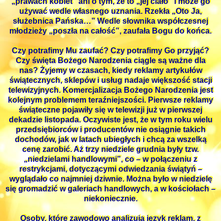
„prawach kobiet” ani o tym, że to „jej ciało” i może go
używać wedle własnego uznania. Rzekła „Oto Ja,
służebnica Pańska…” Wedle słownika współczesnej
młodzieży „poszła na całość”, zaufała Bogu do końca.
Czy potrafimy Mu zaufać? Czy potrafimy Go przyjąć?
Czy święta Bożego Narodzenia ciągle są ważne dla
nas? Żyjemy w czasach, kiedy reklamy artykułów
świątecznych, sklepów i usług nadaje większość stacji
telewizyjnych. Komercjalizacja Bożego Narodzenia jest
kolejnym problemem teraźniejszości. Pierwsze reklamy
świąteczne pojawiły się w telewizji już w pierwszej
dekadzie listopada. Oczywiste jest, że w tym roku wielu
przedsiębiorców i producentów nie osiągnie takich
dochodów, jak w latach ubiegłych i chcą za wszelką
cenę zarobić. Aż trzy niedziele grudnia były tzw.
„niedzielami handlowymi”, co – w połączeniu z
restrykcjami, dotyczącymi odwiedzania świątyń –
wyglądało co najmniej dziwnie. Można było w niedzielę
się gromadzić w galeriach handlowych, a w kościołach –
niekoniecznie.
Osoby, które zawodowo analizują język reklam, z