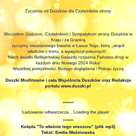
Życzenia od Duszków dla Czytelników strony
Wszystkim Gościom, Czytelnikom i Sympatykom strony Duszków w
Kraju i za Granicą
życzymy nieustannego trwania w Łasce Tego, który „strącił
władców z tronu, a wywyższył pokornych”.
Niech światło Betlejemskiej Gwiazdy rozjaśnia Państwa drogi w
każdym dniu Nowego 2024 Roku!
Wszelkiej pomyślności, Bożego doglądania i Pokoju życzą
Duszki Modlitewne i cała Wspólnota Duszków oraz Redakcja
portalu www.duszki.pl
*******
Ładowanie odtwarzacza... Loading the player ...
*******
Kolęda "To właśnie tego wieczoru" (plik mp3)
Tekst: Emilia Waśniowska