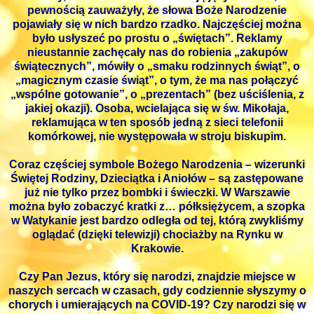
pewnością zauważyły, że słowa Boże Narodzenie
pojawiały się w nich bardzo rzadko. Najczęściej można
było usłyszeć po prostu o „świętach”. Reklamy
nieustannie zachęcały nas do robienia „zakupów
świątecznych”, mówiły o „smaku rodzinnych świąt”, o
„magicznym czasie świąt”, o tym, że ma nas połączyć
„wspólne gotowanie”, o „prezentach” (bez uściślenia, z
jakiej okazji). Osoba, wcielająca się w św. Mikołaja,
reklamująca w ten sposób jedną z sieci telefonii
komórkowej, nie występowała w stroju biskupim.
Coraz częściej symbole Bożego Narodzenia – wizerunki
Świętej Rodziny, Dzieciątka i Aniołów – są zastępowane
już nie tylko przez bombki i świeczki. W Warszawie
można było zobaczyć kratki z… półksiężycem, a szopka
w Watykanie jest bardzo odległa od tej, którą zwykliśmy
oglądać (dzięki telewizji) chociażby na Rynku w
Krakowie.
Czy Pan Jezus, który się narodzi, znajdzie miejsce w
naszych sercach w czasach, gdy codziennie słyszymy o
chorych i umierających na COVID-19? Czy narodzi się w