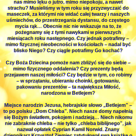
nas mimo lęku o jutro, mimo niepokoju, a nawet
strachu? Musieliśmy w tym roku się przyzwyczaić do
maseczek, za którymi nie widać całej twarzy i naszych
uśmiechów, do przestrzegania dystansu, do częstego
mycia rąk… Obecnie nic nie wskazuje na to, że
pożegnamy się z tymi nawykami w pierwszych
miesiącach roku następnego. Czy jednak potrafimy –
mimo fizycznej nieobecności w kościołach – nadal być
blisko Niego? Czy ciągle potrafimy Go kochać?
Czy Boża Dziecina pomoże nam zbliżyć się do siebie –
mimo fizycznego oddalenia? Czy prezenty będą
przejawem naszej miłości? Czy będzie w tym, co robimy
– w sprzątaniu, ubieraniu choinki, gotowaniu,
pakowaniu prezentów – ta największa Miłość,
narodzona w Betlejem?
Miejsce narodzin Jezusa, hebrajskie słowo „Betlejem” –
to po polsku „Dom Chleba”. Niech nasze domy napełnią
się Bożym światłem, pokojem i nadzieją… Niech nikomu
nie zabraknie chleba – nie tylko „chleba biblijnego”, jak
nazwał opłatek Cyprian Kamil Norwid. Znany
dziennikarz Krzysztof Ziemiec zatytułował swą książkę o