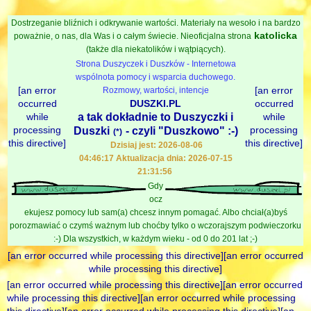
Dostrzeganie bliźnich i odkrywanie wartości. Materiały na wesoło i na bardzo
katolicka
poważnie, o nas, dla Was i o całym świecie. Nieoficjalna strona
(także dla niekatolików i wątpiących).
Strona Duszyczek i Duszków - Internetowa
wspólnota pomocy i wsparcia duchowego.
[an error
[an error
Rozmowy, wartości, intencje
occurred
DUSZKI.PL
occurred
while
a tak dokładnie to Duszyczki i
while
processing
processing
Duszki
- czyli "Duszkowo" :-)
(*)
this directive]
this directive]
Dzisiaj jest: 2026-08-06
04:46:17 Aktualizacja dnia: 2026-07-15
21:31:56
Gdy
ocz
ekujesz pomocy lub sam(a) chcesz innym pomagać. Albo chciał(a)byś
porozmawiać o czymś ważnym lub choćby tylko o wczorajszym podwieczorku
:-) Dla wszystkich, w każdym wieku - od 0 do 201 lat ;-)
[an error occurred while processing this directive][an error occurred
while processing this directive]
[an error occurred while processing this directive][an error occurred
while processing this directive][an error occurred while processing