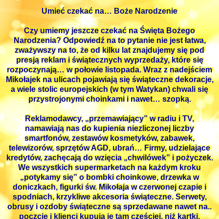
Umieć czekać na… Boże Narodzenie
Czy umiemy jeszcze czekać na Święta Bożego
Narodzenia? Odpowiedź na to pytanie nie jest łatwa,
zważywszy na to, że od kilku lat znajdujemy się pod
presją reklam i świątecznych wyprzedaży, które się
rozpoczynają… w połowie listopada. Wraz z nadejściem
Mikołajek na ulicach pojawiają się świąteczne dekoracje,
a wiele stolic europejskich (w tym Watykan) chwali się
przystrojonymi choinkami i nawet… szopką.
Reklamodawcy, „przemawiający” w radiu i TV,
namawiają nas do kupienia niezliczonej liczby
smartfonów, zestawów kosmetyków, zabawek,
telewizorów, sprzętów AGD, ubrań… Firmy, udzielające
kredytów, zachęcają do wzięcia „chwilówek” i pożyczek.
We wszystkich supermarketach na każdym kroku
„potykamy się” o bombki choinkowe, drzewka w
doniczkach, figurki św. Mikołaja w czerwonej czapie i
spodniach, krzykliwe akcesoria świąteczne. Serwety,
obrusy i ozdoby świąteczne są sprzedawane nawet na..
poczcie i klienci kupują je tam częściej, niż kartki.