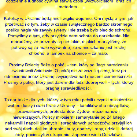
codziennie ludność cywilna stawia czoła „wyzwolicielom” oraz ich
metodom.
Katolicy w Ukrainie będą mieli wigilię wojenne. Oni myślą o tym, jak
przetrwać i o tym, żeby w czasie świątecznego bardzo skromnego
posiłku nagle nie zawyły syreny i nie trzeba było biec do schronu.
Pomyślmy o tym, gdy przyjdzie nam ochota do narzekania. Nie
marudźmy, że prezenty są nie takie, o jakich marzyliśmy, że
potrawy są za mało wykwintne, że w mieszkaniu jest trochę
chłodno, a lampek na choince – za mało.
Prośmy Dziecię Boże o pokój – ten, który po Jego narodzeniu
zwiastowali Aniołowie. O pokój nie za wszelką cenę, lecz po
odniesieniu przez Ukrainę zwycięstwa nad mocami ciemności i zła.
Prośmy o pokój, który jest darem dla ludzi dobrej woli – tych, którzy
pragną sprawiedliwości.
To dar także dla tych, którzy w tym roku pełnili uczynki miłosierdzia
wobec duszy i ciała braci z Ukrainy – katolików obu obrządków,
prawosławnych, protestantów, Żydów, muzułmanów i
niewierzących. Polscy miłosierni samarytanie po 24 lutego
nakarmili i napoili głodnych i spragnionych uchodźców, przyjęli ich
pod swój dach, dali im ubranie i buty, opatrzyli rany, udzielili dobrej
rady, pocieszyli w utrapieniu. Zapewne wielu Duszków i