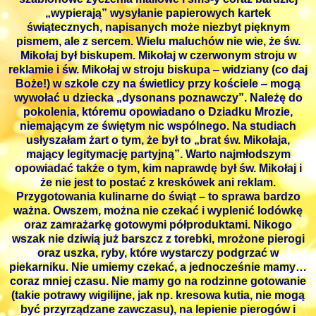
„wypierają” wysyłanie papierowych kartek
świątecznych, napisanych może niezbyt pięknym
pismem, ale z sercem. Wielu maluchów nie wie, że św.
Mikołaj był biskupem. Mikołaj w czerwonym stroju w
reklamie i św. Mikołaj w stroju biskupa ‒ widziany (co daj
Boże!) w szkole czy na świetlicy przy kościele ‒ mogą
wywołać u dziecka „dysonans poznawczy”. Należę do
pokolenia, któremu opowiadano o Dziadku Mrozie,
niemającym ze świętym nic wspólnego. Na studiach
usłyszałam żart o tym, że był to „brat św. Mikołaja,
mający legitymację partyjną”. Warto najmłodszym
opowiadać także o tym, kim naprawdę był św. Mikołaj i
że nie jest to postać z kreskówek ani reklam.
Przygotowania kulinarne do świąt – to sprawa bardzo
ważna. Owszem, można nie czekać i wyplenić lodówkę
oraz zamrażarkę gotowymi półproduktami. Nikogo
wszak nie dziwią już barszcz z torebki, mrożone pierogi
oraz uszka, ryby, które wystarczy podgrzać w
piekarniku. Nie umiemy czekać, a jednocześnie mamy…
coraz mniej czasu. Nie mamy go na rodzinne gotowanie
(takie potrawy wigilijne, jak np. kresowa kutia, nie mogą
być przyrządzane zawczasu), na lepienie pierogów i