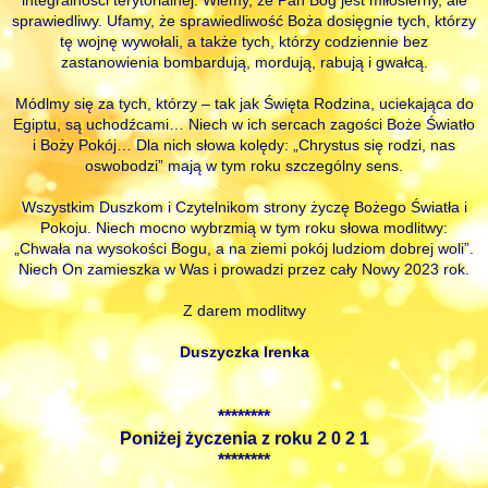
sprawiedliwy. Ufamy, że sprawiedliwość Boża dosięgnie tych, którzy
tę wojnę wywołali, a także tych, którzy codziennie bez
zastanowienia bombardują, mordują, rabują i gwałcą.
Módlmy się za tych, którzy – tak jak Święta Rodzina, uciekająca do
Egiptu, są uchodźcami… Niech w ich sercach zagości Boże Światło
i Boży Pokój… Dla nich słowa kolędy: „Chrystus się rodzi, nas
oswobodzi” mają w tym roku szczególny sens.
Wszystkim Duszkom i Czytelnikom strony życzę Bożego Światła i
Pokoju. Niech mocno wybrzmią w tym roku słowa modlitwy:
„Chwała na wysokości Bogu, a na ziemi pokój ludziom dobrej woli”.
Niech On zamieszka w Was i prowadzi przez cały Nowy 2023 rok.
Z darem modlitwy
Duszyczka Irenka
********
Poniżej życzenia z roku 2 0 2 1
********