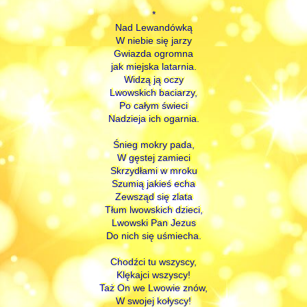
*
Nad Lewandówką
W niebie się jarzy
Gwiazda ogromna
jak miejska latarnia.
Widzą ją oczy
Lwowskich baciarzy,
Po całym świeci
Nadzieja ich ogarnia.
Śnieg mokry pada,
W gęstej zamieci
Skrzydłami w mroku
Szumią jakieś echa
Zewsząd się zlata
Tłum lwowskich dzieci,
Lwowski Pan Jezus
Do nich się uśmiecha.
Chodźci tu wszyscy,
Klękajci wszyscy!
Taż On we Lwowie znów,
W swojej kołyscy!