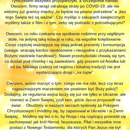
Tymczasem wszystko przyspieszyło, a szczególnie handel.
Owszem, firmy wciąż odrabiają straty po COVID-19, ale nie
widzimy już granicy między „to będzie na pewno potrzebne” a „bez
tego Święta też są ważne”. Czy myśląc o zakupach świątecznych
myślimy także o Nim i o tym, żeby się podzielić z potrzebującymi?
Owszem, co roku czekamy na spotkanie rodzinne przy wigilijnym
stole, na jedyną taką kolację w roku, na wspólne kolędowanie.
Coraz częściej ważniejsze się stają jednak prezenty i konsumpcja
(uwaga: wracają bardzo niestosowne i niezgodne z przykazaniami
Bożymi niedziele handlowe!). Nawet przedszkolaki chwalą się tym,
co dostali pod choinkę i są zawiedzeni, gdy prezent od Aniołka lub
od św. Mikołaja (zależy od regionu i lokalnej tradycji) nie jest
wystarczająco drogi i „na topie”.
Owszem, wolno marzyć o tym, czego nie ma nikt, lecz czy teraz
najważniejszym marzeniem nie powinien być Boży pokój?
Dodajmy, że regularna wojna toczy się już nie tylko w Ukrainie, ale
również w Ziemi Świętej, czyli tam, gdzie Jezus przyszedł na
świat… Obudźmy w naszych sercach tęsknotę za Pokojem
Chrystusowym i módlmy się, by zapanował w Ukrainie i w Ziemi
Świętej… Módlmy się też o to, by Rosja i nią rządzący przestali się
zachowywać jak król Herod, faryzeusze, Piłat i wszystkie inne
postaci z Nowego Testamentu, dla których Pan Jezus nie był