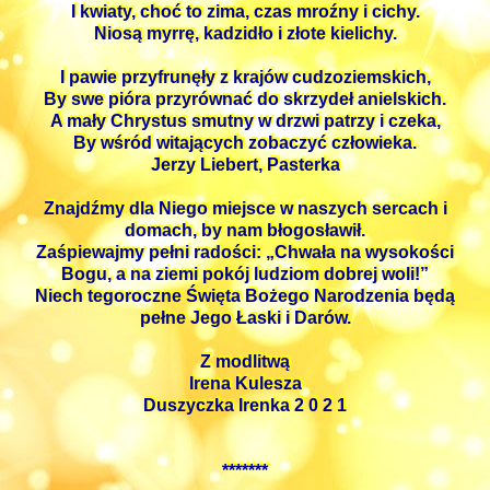
I kwiaty, choć to zima, czas mroźny i cichy.
Niosą myrrę, kadzidło i złote kielichy.
I pawie przyfrunęły z krajów cudzoziemskich,
By swe pióra przyrównać do skrzydeł anielskich.
A mały Chrystus smutny w drzwi patrzy i czeka,
By wśród witających zobaczyć człowieka.
Jerzy Liebert, Pasterka
Znajdźmy dla Niego miejsce w naszych sercach i
domach, by nam błogosławił.
Zaśpiewajmy pełni radości: „Chwała na wysokości
Bogu, a na ziemi pokój ludziom dobrej woli!”
Niech tegoroczne Święta Bożego Narodzenia będą
pełne Jego Łaski i Darów.
Z modlitwą
Irena Kulesza
Duszyczka Irenka 2 0 2 1
*******