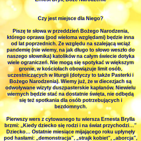
Czy jest miejsce dla Niego?
Piszę te słowa w przeddzień Bożego Narodzenia,
którego oprawa (pod wieloma względami) będzie inna
od lat poprzednich. Ze względu na szalejącą wciąż
pandemię (nie wiemy, na jak długo to słowo weszło do
naszego słownika) katolików na całym świecie dotyka
wiele ograniczeń. Nie mogą się spotykać w większym
gronie, w kościołach obowiązuje limit osób,
uczestniczących w liturgii (dotyczy to także Pasterki i
Bożego Narodzenia). Wiemy już, że w diecezjach są
odwoływane wizyty duszpasterskie kapłanów. Niewielu
wiernych będzie stać na dostatnie święta, nie odbędą
się też spotkania dla osób potrzebujących i
bezdomnych.
Pierwszy wers z cytowanego tu wiersza Ernesta Brylla
brzmi: „Kiedy dziecko się rodzi i na świat przychodzi…”
Dziecko… Ostatnie miesiące mijającego roku upłynęły
pod hasłami: „demonstracja”, „strajk kobiet”, „aborcja”,