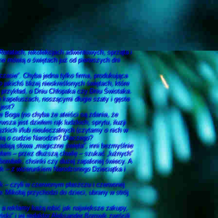
Roratach, rekolekcjach adwentowych, sprząta i
jne mówią o świętach już od pierwszych dni
asie”. Chyba jedna tylko firma, produkująca
akichś bliżej nieokreślonych świętach, które
 przykład, o Dniu Chłopaka czy Dniu Świstaka.
 kapeluszach, noszącymi długie szaty i gęste
jest?
 Boga (no chyba że ateiści są zdania, że
sza jest dziełem rąk ludzkich, sprytu, iluzji
żkich i/lub nieuleczalnych (czytamy o nich w
ią o cudzie Narodzin? Dlaczego?
adają słowa „magiczne święta”, inni bezmyślnie
ałam – przez dłuższą chwilę – szukać „luźnych”
 bombek, choinki czy dużej zapalonej świecy. A
tek – z wizerunkiem Narodzonego Dzieciątka i
 – czyli w czerwonym płaszczu i czerwonej
 Mikołaj przychodzi do dzieci, ubrany w strój
, a reklamy każą robić jak największe zakupy,
i” i jej redaktor Aleksander Borowik zwrócili