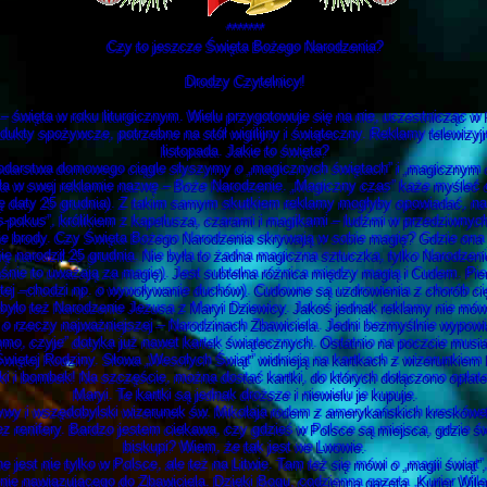
*******
Czy to jeszcze Święta Bożego Narodzenia?
Drodzy Czytelnicy!
święta w roku liturgicznym. Wielu przygotowuje się na nie, uczestnicząc w 
dukty spożywcze, potrzebne na stół wigilijny i świąteczny. Reklamy telewizy
listopada. Jakie to święta?
arstwa domowego ciągle słyszymy o „magicznych świętach” i „magicznym cz
ła w swej reklamie nazwę – Boże Narodzenie. „Magiczny czas” każe myśleć o j
ię daty 25 grudnia). Z takim samym skutkiem reklamy mogłyby opowiadać, na
-pokus”, królikiem z kapelusza, czarami i magikami – ludźmi w przedziwnych
ie brody. Czy Święta Bożego Narodzenia skrywają w sobie magię? Gdzie ona 
narodził 25 grudnia. Nie była to żadna magiczna sztuczka, tylko Narodzenie
śnie to uważają za magię). Jest subtelna różnica między magią i Cudem. Pierw
stej –chodzi np. o wywoływanie duchów). Cudowne są uzdrowienia z chorób cię
yło też Narodzenie Jezusa z Maryi Dziewicy. Jakoś jednak reklamy nie mów
o rzeczy najważniejszej – Narodzinach Zbawiciela. Jedni bezmyślnie wypowi
omo, czyje” dotyka już nawet kartek świątecznych. Ostatnio na poczcie musi
 Świętej Rodziny. Słowa „Wesołych Świąt” widnieją na kartkach z wizerunkiem
nki i bombek! Na szczęście, można dostać kartki, do których dołączono opła
Maryi. Te kartki są jednak droższe i niewielu je kupuje.
wy i wszędobylski wizerunek św. Mikołaja rodem z amerykańskich kreskówek
z renifery. Bardzo jestem ciekawa, czy gdzieś w Polsce są miejsca, gdzie św.
biskupi? Wiem, że tak jest we Lwowie.
jest nie tylko w Polsce, ale też na Litwie. Tam też się mówi o „magii świąt”
e nawiązującego do Zbawiciela. Dzięki Bogu, codzienna gazeta „Kurier Wileńsk