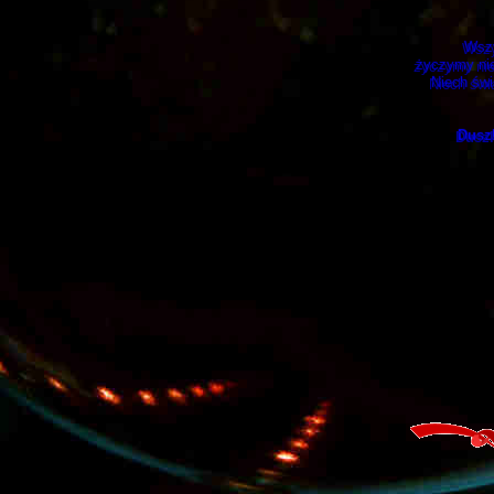
Wszy
życzymy nieu
Niech świ
Duszk