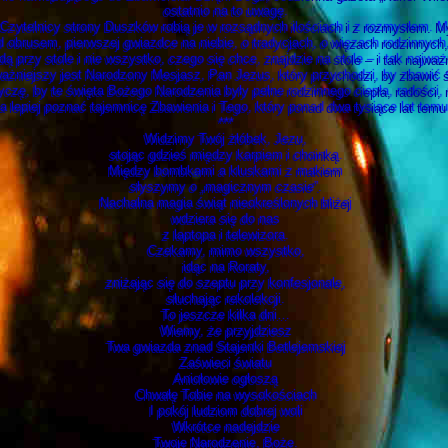
ostatnio na to uwagę.
zytelnicy strony Duszków robią je w rozsądnych ilościach i z rozmysłem. M
od obrusem, pierwszej gwiazdce na niebie, o tradycjach, o więzach rodzinnych
 przy stole i nie wszystko, czego się chce, znajdzie na stole – i tak najważ
ażniejszy jest Narodzony Mesjasz, Pan Jezus, który przychodzi, by zbawić ś
ę, by te święta Bożego Narodzenia były pełne rodzinnego ciepła, radości, 
lepiej poznać tajemnicę Zbawienia i Tego, który ponad dwa tysiące lat temu 
***
Widzimy Twój żłóbek, Jezu,
stojąc gdzieś między karpiem i choinką.
Między bombkami a kluskami z makiem
słyszymy o „magicznym czasie”.
Nachalna magia świąt nieokreślonych bliżej
wdziera się do nas
z laptopa i telewizora.
Czekamy, mimo wszystko,
idąc na Roraty,
zniżając się do szeptu przy konfesjonale,
słuchając rekolekcji.
To jeszcze kilka dni…
Wiemy, że przyjdziesz
Twa gwiazda znad Stajenki Betlejemskiej
Zaświeci światu
Aniołowie ogłoszą
Chwałę Tobie na wysokościach
I pokój ludziom dobrej woli
Wkrótce nadejdzie
Twoje Narodzenie, Boże.