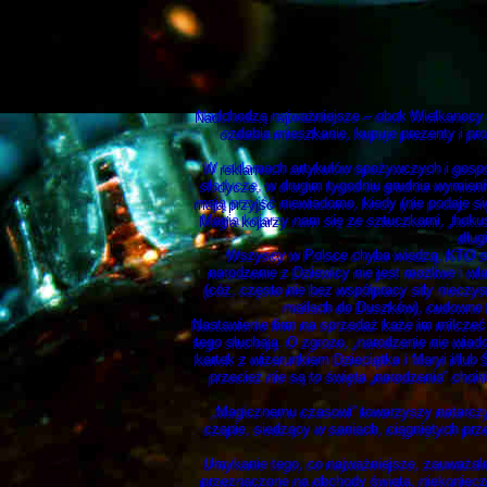
Nadchodzą najważniejsze – obok Wielkanocy – 
ozdabia mieszkanie, kupuje prezenty i pro
W reklamach artykułów spożywczych i gospod
słodycze, w drugim tygodniu grudnia wymieni
mają przyjść niewiadomo, kiedy (nie podaje s
Magia kojarzy nam się ze sztuczkami, „hokus
dług
Wszyscy w Polsce chyba wiedzą, KTO się 
narodzenie z Dziewicy nie jest możliwe i wła
(cóż, często nie bez współpracy siły nieczy
mailach do Duszków), cudowne b
Nastawienie firm na sprzedaż każe im milczeć 
tego słuchają. O zgrozo, „narodzenie nie wiad
kartek z wizerunkiem Dzieciątka i Maryi i/lub
przecież nie są to święta „narodzenia” choi
„Magicznemu czasowi” towarzyszy natarczy
czapie, siedzący w saniach, ciągniętych prze
Umykanie tego, co najważniejsze, zauważalne 
przeznaczone na obchody święta, niekonieczni