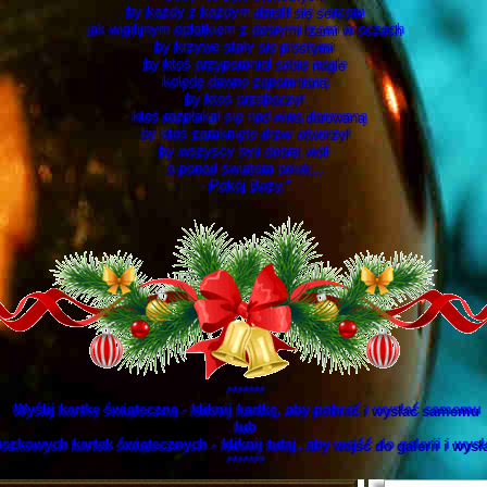
by każdy z każdym dzielił się sercem
jak wigilijnym opłatkiem z dobrymi łzami w oczach
by krzywe stały się prostymi
by ktoś przypomniał sobie nagle
kolędę dawno zapomnianą
by ktoś przebaczył
- ktoś rozpłakał się nad winą darowaną
by ktoś zamknięte drzwi otworzył
by wszyscy byli dobrej woli
a ponad światem pokój...
- Pokój Boży."
*******
Wyślij kartkę świąteczną - kliknij kartkę, aby pobrać i wysłać samemu
lub
uszkowych kartek świątecznych -
kliknij tutaj
, aby wejść do galerii i wys
*******