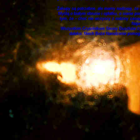
Zakupy są potrzebne, ale mamy nadzieję, że C
Myślą o białym obrusie i opłatku, o sianie p
tym, że – choć nie wszyscy z rodziny zasiądą
Najw
Wszystkim Czytelnikom Strony Duszków życz
daleko. Niech Boże Narodzenie pomaga 