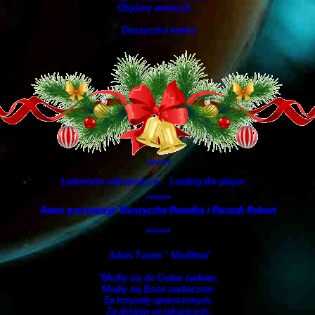
Obyśmy uwierzyli…
Duszyczka Irenka
*******
Ładowanie odtwarzacza... Loading the player ...
*******
Autor prezentacji: Duszyczka Renatka i Duszek Robert
*******
Julian Tuwim " Modlitwa”
"Modlę się do Ciebie żarliwie,
Modlę się Boże serdecznie:
Za krzywdę upokorzonych,
Za drżenie oczekujących,