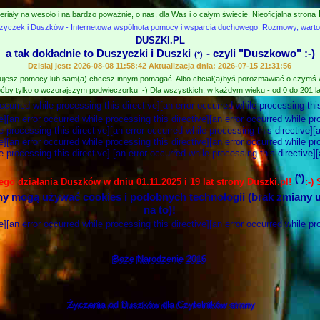
eriały na wesoło i na bardzo poważnie, o nas, dla Was i o całym świecie. Nieoficjalna strona
zyczek i Duszków - Internetowa wspólnota pomocy i wsparcia duchowego. Rozmowy, wartośc
DUSZKI.PL
a tak dokładnie to Duszyczki i Duszki
- czyli "Duszkowo" :-)
(*)
Dzisiaj jest: 2026-08-08 11:58:42 Aktualizacja dnia: 2026-07-15 21:31:56
jesz pomocy lub sam(a) chcesz innym pomagać. Albo chciał(a)byś porozmawiać o czymś
ćby tylko o wczorajszym podwieczorku :-) Dla wszystkich, w każdym wieku - od 0 do 201 lat
occurred while processing this directive][an error occurred while processing this
e][an error occurred while processing this directive][an error occurred while pr
e processing this directive][an error occurred while processing this directive][
e][an error occurred while processing this directive][an error occurred while pr
e processing this directive] [an error occurred while processing this directive]
(*)
nego działania Duszków w dniu 01.11.2025 i 19 lat strony Duszki.pl!
:-)
ny mogą używać cookies i podobnych technologii (brak zmiany u
na to)!
e][an error occurred while processing this directive][an error occurred while pr
Boże Narodzenie 2016
Życzenia od Duszków dla Czytelników strony