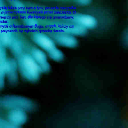
yślą także przy tym o tym, po co to wszystko.
, o przeczytaniu Ewangelii przed wieczerzą. O
niejszy jest Ten, dla którego się gromadzimy.
wiat.
myśli o Narodzonym Bogu, o tych, którzy są
przyszedł, by zgładzić grzechy świata.