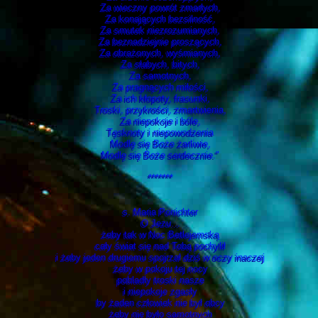
Za wieczny powrót zmarłych,
Za konających bezsilność,
Za smutek niezrozumianych,
Za beznadziejnie proszących,
Za obrażonych, wyśmianych,
Za słabych, bitych,
Za samotnych,
Za pragnących miłości,
Za ich kłopoty, frasunki,
Troski, przykrości, zmartwienia,
Za niepokoje i bóle,
Tęsknoty i niepowodzenia
Modlę się Boże żarliwie,
Modlę się Boże serdecznie."
*******
s. Maria Ponichter
O Jezu…
żeby tak w Noc Betlejemską
cały świat się nad Tobą pochylił
i żeby jeden drugiemu spojrzał dziś w oczy inaczej
żeby w pokoju tej nocy
pobladły troski nasze
i niepokoje zgasły
by żaden człowiek nie był obcy
żeby nie było samotnych