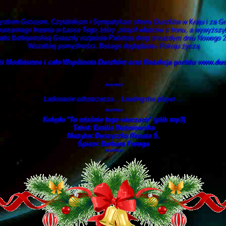
stkim Gościom, Czytelnikom i Sympatykom strony Duszków w Kraju i za Gr
stannego trwania w Łasce Tego, który „strącił władców z tronu, a wywyższy
atło Betlejemskiej Gwiazdy rozjaśnia Państwa drogi w każdym dniu Nowego 
Wszelkiej pomyślności, Bożego doglądania i Pokoju życzą
i Modlitewne i cała Wspólnota Duszków oraz Redakcja portalu www.dus
*******
Ładowanie odtwarzacza... Loading the player ...
*******
Kolęda "To właśnie tego wieczoru" (plik mp3)
Tekst: Emilia Waśniowska
Muzyka: Duszyczka Renata Ś.
Śpiew: Barbara Faruga
*******