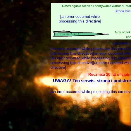
Dostrzeganie bliźnich i odkrywanie wartości. Mat
Strona Dus
[an error occurred while
processing this directive]
Gdy oczeku
cho
[an error 
[an error occurred while processing this directiv
processing this directive][an error occurred whil
[an error occurred while processing this directiv
processing this directive][an error occurred whil
directive]
Rocznica 20 lat oficjal
UWAGA! Ten serwis, strona i podstro
[an error occurred while processing this directiv