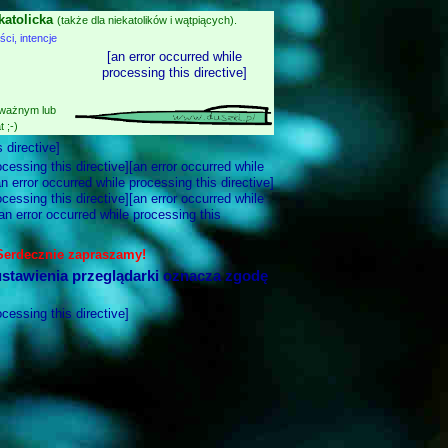
katolicka
(także dla niekatolików i wątpiących).
i, intencje
[an error occurred while
processing this directive]
 ważnym lub
 ;-)
 directive]
ocessing this directive][an error occurred while
an error occurred while processing this directive]
ocessing this directive][an error occurred while
[an error occurred while processing this
 Serdecznie zapraszamy!
stawienia przeglądarki oznacza zgodę
ocessing this directive]