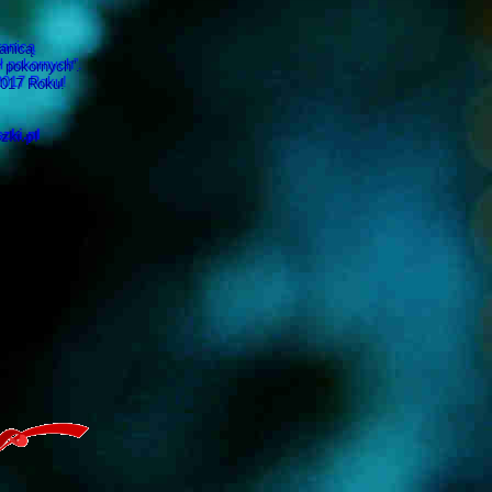
anicą
ł pokornych”.
2017 Roku!
zki.pl