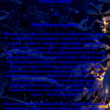
Krystyna Angielska
*******
Pamięć Bożego Narodzenia
Zdawać by się mogło, że dopiero przed chwilą ubieraliśmy choinkę,
szykowaliśmy potrawy wigilijne i świąteczne, pakowaliśmy
prezenty... Minął rok… Zbliża się kolejna Wigilia, kolejne Boże
Narodzenie w naszym życiu… Co zapamiętamy po nim?
Może zapach choinki albo chociaż gałązek świerku? Może smak
czerwonego barszczu, zupy grzybowej, karpia, kutii i makowca?
Może zapamiętamy oczy naszej Mamy, błyszczące radością na
widok nawet bardzo skromnego upominku? A może… Może
zapamiętamy przyspieszone bicie serca przy składaniu życzeń
Mężowi, zapamiętamy, jak się śmiał Tato, jak śpiewała Babcia, jak
dowcipkował Brat i że Siostra wystroiła się, jak na bal…
Zapamiętajmy jak najwięcej – być może stanie się tak, że w
przyszłym roku przy stole wigilijnym będzie więcej pustych
krzeseł… Ale nie smućmy się :)
Boże Narodzenie jest świętem radosnym – zapamiętajmy wspólną
rodzinną radość, śpiewanie kolęd, po prostu chwile, które wreszcie