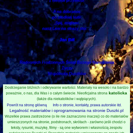
z niewoli przywiózł.
A na dobranoc
po słodkiej kutii:
„Spij, miglanc,
nasz Lew na straży stoi…”
Jan Bill
Radosnych i rodzinnych Świąt Bożego Narodzenia
Życzy
Wspólnota Duszków
Dostrzeganie bliźnich i odkrywanie wartości. Materiały na wesoło i na bardzo
katolicka
poważnie, o nas, dla Was i o całym świecie. Nieoficjalna strona
(także dla niekatolików i wątpiących).
Powrót na stronę główną
Info o stronie, kontakty, prawa autorskie itd.
Legalność materiałów i oprogramowania na stronie Duszki.pl
Wszelkie prawa zastrzeżone (o ile nie zaznaczono inaczej) co do materiałów
umieszczonych na stronie, podstronach, skrótach - zarówno jeśli chodzi o
teksty, rysunki, muzykę, filmy - są one wytworem i własnością zespołu