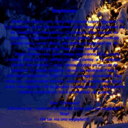
Oczekiwanie
Nadchodzi piękny czas, który będzie trwał cztery tygodnie. To
Czas Adwentu, przez który będziemy mogli lepiej przygotować się
do Świąt Bożego Narodzenia. Chciałabym Was zaprosić do
spojrzenia na Adwent trochę inaczej, głębiej. Zobaczenia go
oczami wiary, serca i duszy, aby głębiej przygotować się do
przyjścia naszego Pana po nas samych.
Bijące dzwony rano, które wołają na poranną Mszę świętą
roratnią, kiedy jeszcze ciemna noc otula ziemię, a Ty wstajesz,
chociaż sen zamyka Ci oczy i głowa przytula się jeszcze do
poduszki. Ty jednak wstajesz i idziesz na spotkanie Pana z
kolorowym lampionem, który Ci oświeca drogę do kościoła. A po
Mszy św., wysłuchanym kazaniu wracasz do codziennego życia,
pracy i obowiązków, i do tej gonitwy za pieniądzem, za kolorowym
światem materialnym, które pochłaniasz jak gąbka.
Stop! Człowieku!
Zatrzymaj się i zastanów się czy tak twoje życie ma wyglądać?
Stop!
Nie tak ma ono wyglądać!!!