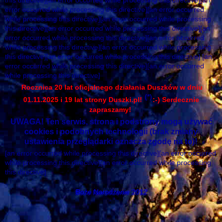
this directive][an error occurred while processing this directive][an
error occurred while processing this directive][an error occurred
while processing this directive][an error occurred while processing
this directive][an error occurred while processing this directive][an
error occurred while processing this directive][an error occurred
while processing this directive][an error occurred while processing
this directive][an error occurred while processing this directive] [an
error occurred while processing this directive][an error occurred
while processing this directive]
Rocznica 20 lat oficjalnego działania Duszków w dniu
(*)
01.11.2025 i 19 lat strony Duszki.pl!
:-) Serdecznie
zapraszamy!
UWAGA! Ten serwis, strona i podstrony mogą używać
cookies i podobnych technologii (brak zmiany
ustawienia przeglądarki oznacza zgodę na to)!
[an error occurred while processing this directive][an error occurred
while processing this directive][an error occurred while processing
this directive]
Boże Narodzenie 2012