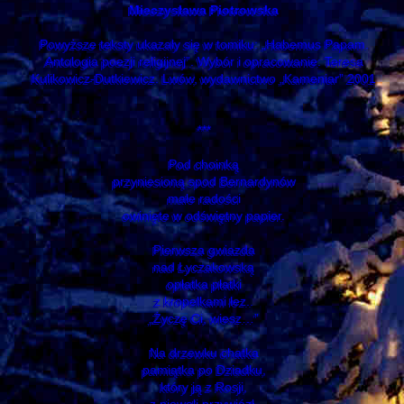
Mieczysława Piotrowska
Powyższe teksty ukazały się w tomiku: „Habemus Papam.
Antologia poezji religijnej”. Wybór i opracowanie: Teresa
Kulikowicz-Dutkiewicz. Lwów, wydawnictwo „Kameniar” 2001
***
Pod choinką
przyniesioną spod Bernardynów
małe radości
owinięte w odświętny papier.
Pierwsza gwiazda
nad Łyczakowską
opłatka płatki
z kropelkami łez..
„Życzę Ci, wiesz…”
Na drzewku chatka
pamiątka po Dziadku,
który ją z Rosji,