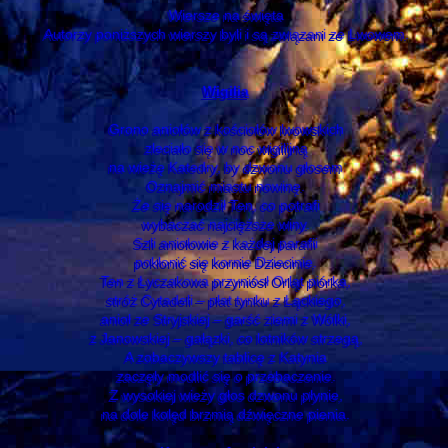
Wiersze na święta
Autorzy poniższych wierszy byli i są związani ze Lwowem.
Wigilia
Grono aniołów z kościołów lwowskich
zleciało się w noc wigilijną
na wieżę Katedry, by dzwonu głosem
Oznajmić miastu nowinę.
Że się narodził Ten, co potrafi
wybaczać najcięższe winy.
Szli aniołowie z każdej parafii
pokłonić się kornie Dziecinie.
Ten z Łyczakowa przyniósł Orląt piórka,
stróż Cytadeli – płat tynku z Łąckiego,
anioł ze Stryjskiej – garść ziemi z Wólki,
z Janowskiej – gałązki, co lotników strzegą,
A zobaczywszy tablicę z Katynia
zaczęły modlić się o przebaczenie.
Z wysokiej wieży głos dzwonu płynie,
na dole kolęd brzmią dźwięczne pienia.