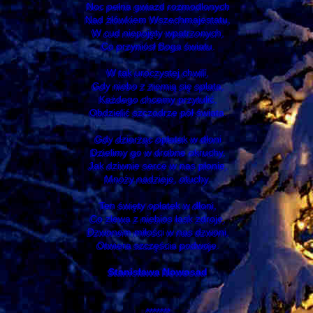
Noc pełna gwiazd rozmodlonych
Nad żłówkiem Wszechmajestatu,
W cud niepojęty wpatrzonych,
Co przyniósł Boga światu.
W tak uroczystej chwili,
Gdy niebo z ziemią się splata,
Każdego chcemy przytulić,
Obdzielić szczodrze pół świata.
Gdy dzierżąc opłatek w dłoni
Dzielimy go w drobne okruchy,
Jak dziwnie serce w nas płonie,
Mnoży nadzieje, otuchy.
Ten święty opłatek w dłoni,
Co zlewa z niebios łask zdroje,
Dzwonem miłości w nas dzwoni,
Otwiera szczęścia podwoje.
Stanisława Nowosad
*******