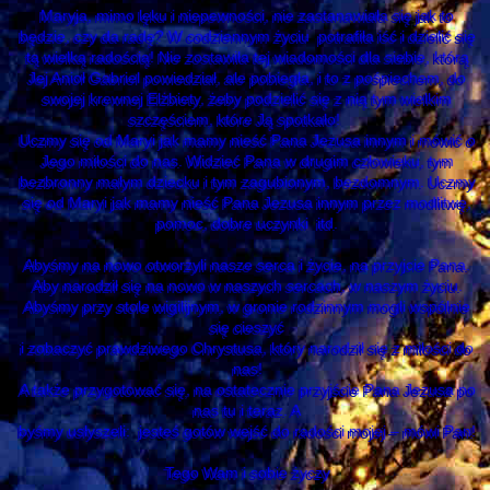
Maryja, mimo lęku i niepewności, nie zastanawiała się jak to
będzie, czy da radę? W codziennym życiu potrafiła iść i dzielić się
tą wielką radością! Nie zostawiła tej wiadomości dla siebie, którą
Jej Anioł Gabriel powiedział, ale pobiegła, i to z pośpiechem, do
swojej krewnej Elżbiety, żeby podzielić się z nią tym wielkim
szczęściem, które Ją spotkało!
Uczmy się od Maryi jak mamy nieść Pana Jezusa innym i mówić o
Jego miłości do nas. Widzieć Pana w drugim człowieku, tym
bezbronny małym dziecku i tym zagubionym, bezdomnym. Uczmy
się od Maryi jak mamy nieść Pana Jezusa innym przez modlitwę,
pomoc, dobre uczynki itd.
Abyśmy na nowo otworzyli nasze serca i życie, na przyjcie Pana.
Aby narodził się na nowo w naszych sercach, w naszym życiu.
Abyśmy przy stole wigilijnym, w gronie rodzinnym mogli wspólnie
się cieszyć
i zobaczyć prawdziwego Chrystusa, który narodził się z miłości do
nas!
A także przygotować się, na ostatecznie przyjście Pana Jezusa po
nas tu i teraz. A
byśmy usłyszeli: jesteś gotów wejść do radości mojej – mówi Pan!
Tego Wam i sobie życzy