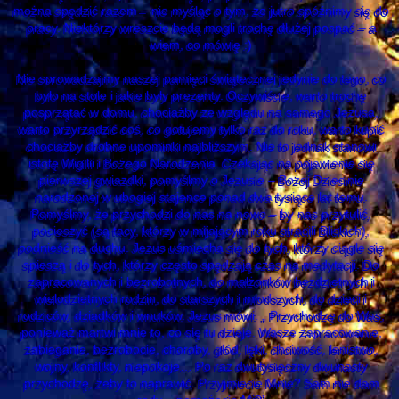
można spędzić razem – nie myśląc o tym, że jutro spóźnimy się do
pracy. Niektórzy wreszcie będą mogli trochę dłużej pospać – a
wiem, co mówię :)
Nie sprowadzajmy naszej pamięci świątecznej jedynie do tego, co
było na stole i jakie były prezenty. Oczywiście, warto trochę
posprzątać w domu, chociażby ze względu na samego Jezusa,
warto przyrządzić coś, co gotujemy tylko raz do roku, warto kupić
chociażby drobne upominki najbliższym. Nie to jednak stanowi
istotę Wigilii i Bożego Narodzenia. Czekając na pojawienie się
pierwszej gwiazdki, pomyślmy o Jezusie – Bożej Dziecinie
narodzonej w ubogiej stajence ponad dwa tysiące lat temu.
Pomyślmy, że przychodzi do nas na nowo – by nas przytulić,
pocieszyć (są tacy, którzy w mijającym roku stracili Bliskich),
podnieść na duchu. Jezus uśmiecha się do tych, którzy ciągle się
spieszą i do tych, którzy często spędzają czas na medytacji. Do
zapracowanych i bezrobotnych, do małżonków bezdzietnych i
wielodzietnych rodzin, do starszych i młodszych, do dzieci i
rodziców, dziadków i wnuków. Jezus mówi: „ Przychodzę do Was,
ponieważ martwi mnie to, co się tu dzieje. Wasze zapracowanie,
zabieganie, bezrobocie, choroby, głód, lęki, chciwość, lenistwo,
wojny, konflikty, niepokoje… Po raz dwutysięczny dwunasty
przychodzę, żeby to naprawić. Przyjmiecie Mnie? Sam nie dam