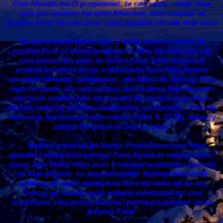
Czas Adwentu ma Ci przypomnieć, że całe nasze – twoje, moje
życie jest i powinno być takim Adwentem, który oczekuje na
przyjście Pana! Nie tylko przez cztery tygodnie, ale całe moje życie!
Tak jak roztropne panny, które z wielką tęsknotą czekały na
przyjście Pana ze swoimi lampionami i oliwą. Czuwały, były cały
czas gotowe, aby wejść do radości Pana! Takim lampionem
powinna być nasza dusza, a oliwą Łaska Boża, którą musimy
nieustanie odnawiać i pielęgnować , aby Miłość do naszego Pana
nigdy nie zgasła, aby nasz lampion zawsze płoną. Nie kolorowym
sztucznym światłem tylko na zewnątrz ale czystym spojrzeniem,
miłością, radością, pokojem, cierpliwością, uprzejmością, dobrocią,
wiernością, łagodnością i opanowaniem! (Gal. 5, 22.23), żebyśmy
zawsze byli gotowi na Jego przyjście.
Bądźmy gotowi tak jak Maryja, Prosta Dziewczyna, która
potrafiła z wielką pokorą przyjąć Pana Jezusa do swojego życia i
zostać Jego Matką! Która przez 9 miesięcy oczekiwała z tęsknotą
na Jego przyjście, na Jego narodzenie. Każdego dnia wśród
codziennych zajęć i obowiązków, które też miała, tak jak my.
Ciesząc się, starała się jak najlepiej wykorzystać ten czas
oczekiwania, żeby jeszcze bardziej i pięknej przygotować się na
przyjście Pana!