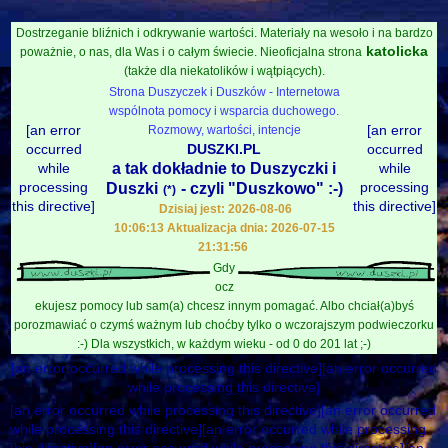
Dostrzeganie bliźnich i odkrywanie wartości. Materiały na wesoło i na bardzo
katolicka
poważnie, o nas, dla Was i o całym świecie. Nieoficjalna strona
(także dla niekatolików i wątpiących).
Strona Duszyczek i Duszków - Internetowa
wspólnota pomocy i wsparcia duchowego.
[an error
[an error
Rozmowy, wartości, intencje
occurred
DUSZKI.PL
occurred
while
a tak dokładnie to Duszyczki i
while
processing
processing
Duszki
- czyli "Duszkowo" :-)
(*)
this directive]
this directive]
Dzisiaj jest: 2026-08-06
10:06:13 Aktualizacja dnia: 2026-07-15
21:31:56
Gdy
ocz
ekujesz pomocy lub sam(a) chcesz innym pomagać. Albo chciał(a)byś
porozmawiać o czymś ważnym lub choćby tylko o wczorajszym podwieczorku
:-) Dla wszystkich, w każdym wieku - od 0 do 201 lat ;-)
[an error occurred while processing this directive][an error occurred
while processing this directive]
[an error occurred while processing this directive][an error occurred
while processing this directive][an error occurred while processing