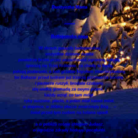
Duszyczka Marta
*******
Betlejemska saga
W skrach gwiazdy betlejemskiej
wszystkie dzwony świata
powietrze brzmi przez wszechświat ogromną kolędą,
śpieszą się Trzej Królowie, za chwilę tu będą,
pakują podarunki, a koń grzebie kopytem zniecierpliwiony,
bo Baltazar przed lustrem już trzecią przymierza koronę.
i pasterze ruszyli, brodate czabany,
idą wielką gromadą za swymi psami, -
każdy wziął, co tam mógł,
ryby suszone, placki, a jeden miał nawet miód,
w stajence, w żłóbku płacze zmarznięty Bóg… ‒
świat przed tym cudem na kolana upadł.
…
a w pobliżu rośnie chłopiec Judasz,
w ogrodzie zdrady hodując pocałunki.