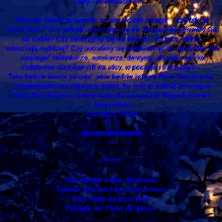
rady – pomożecie Mi?”
„Przyszło Słowo do swoich, a swoi Go nie przyjęli” – czy tak się
stanie teraz? Czy jednak otworzymy się na Jezusa i przyjmiemy Go
do siebie? Czy otworzymy się na innych – na tych, którzy
mieszkają najbliżej? Czy potrafimy się uśmiechnąć do sąsiadów, do
„naszego” sklepikarza, aptekarza, dentysty, do pań i panów
codziennie spotykanych na ulicy, w pociągu i tramwaju?…
Taka będzie nasza pamięć, jakie będzie kolejne Boże Narodzenie.
Zapamiętajmy jak najwięcej dobra, by móc je zabrać ze sobą w
Nowy Rok. Niech te święta będą dla wszystkich Błogosławione i
Szczęśliwe!
Wesołych Świąt!
Duszyczka Irenka
*******
Noc święta! Cicha. Skupiona.
Tętnem serc ludzkich rozbrzmiewa.
Dziś niebo do ziemi łona
Pochyla się. Pieśń jej śpiewa.