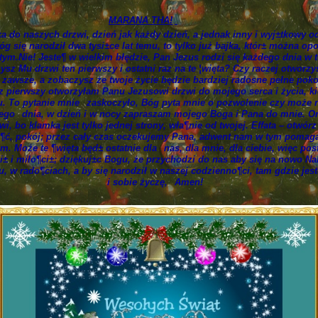
MARANA THA!
a do naszych drzwi, dzień jak każdy dzień, a jednak inny i wyj±tkowy o
g się narodził dwa tysi±ce lat temu, to tylko już bajka, któr± można o
a tym.Nie! Jeste¶ w wielkim błędzie, Pan Jezus rodzi się każdego dnia w 
ysz Mu drzwi ten pierwszy i ostatni raz na te ¦więta? Czy raczej otworz
 zawsze, a zobaczysz że twoje życie będzie bardziej radosne pełne poko
z pierwszy otworzyłam Panu Jezusowi drzwi do mojego serca i życia, ki
. To pytanie mnie
zaskoczyło, Bóg pyta mnie o pozwolenie czy może na
ego
dnia, w dzień i w nocy zapraszam mojego Boga i Pana do mnie. On 
i, bo klamka jest tylko jednej strony, wła¶nie od twojej. Effata – otwórz
¶ć, pokój; przez cały czas oczekujemy Pana, adwent nam w tym pomaga
m. Może te ¶więta będ± ostatnie dla
nas, dla mnie, dla ciebie, więc po
i± i miło¶ci±; dziękuj±c Bogu, że przychodzi do nas aby się na nowo N
u, w rado¶ciach, a by się narodził w naszej codzienno¶ci, tam gdzie je
i sobie życzę,
Amen!