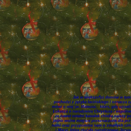
Jak w większo¶ci domów w tym 
pochodzi z języka łacińskiego i oznacza 
mówi o niej ¦w. Mateusz,
któr±, gdy ujrze
Łukasza o narodzeniu Chrystusa i wspólne
że nawet ostatni kawałek chleba należy p
jedno wolne miejsce przeznaczone dla prz
nami oraz przypomina nam o zmarłych człon
i Maryi, która złożyła narodzonego Jezus