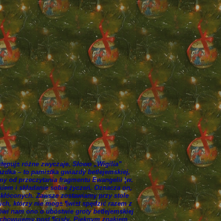
ępuj± różne zwyczaje. Słowo „Wigilia”
zdka – to pami±tka gwiazdy betlejemskiej,
amy od przeczytania fragmentu Ewangelii ¦w.
iem i składanie sobie życzeń. Oznacza on,
 skłóconych. Zawsze zostawiamy przy stole
ch, którzy nie mog± ¶wi±t spędzić razem z
ówi nam ono o ubóstwie groty betlejemskiej
 zachowujemy post ¶cisły. Pięknym znakiem