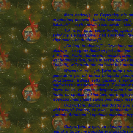
Mam nadzieję, że Czytelnicy nie stw
oryginalnej pisowni „bałaku lwowskiego”,
bałakiali” – czyli mówili, rozmawiali – st
Tak więc, teraz sobie trochę „pob
żeby¶my się zastanowili nad sposobem ¶wię
zbyt mało – na duchowej?
„Co kraj- to obyczaj”, - Czytelnicy n
ukazuje – za zgod± Redakcji jest udostępni
z Panem Pablo Hibnerem, mieszkaj±cym 
wschodnich i tam, gdzie mieszka sporo osó
i bakalii), w Toruniu nie ma ¶wi±t bez pier
Wszędzie też – jak ¶wiat długi i s
generalnie już od końca listopada panuj
pocztowych trafiaj± setki gazetek z rek
najdroższe i markowe towary). Z ekranów 
licz±c na to, że osoba zdesperowana i um
licz±c na spotkanie klientów, nie mog±cy
wówczas mamy jaki¶ zapas pieniędzy, prze
Oczywi¶cie, dobrze jest dostać pod 
większego? Dobrze, że owo „pomylenie” do
„pomóc Aniołkom” i spełniać marzenia czy t
Oczywi¶cie, w tym, że staramy się,
jednak o to, by nie popadać w przesadę i n