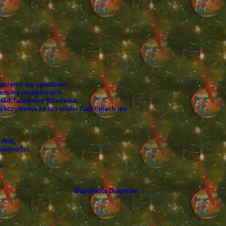
amiemy się opłatkiem,
omnimy nieobecnych.
 nad Tajemnic± Wcielenia,
czynienia za ten wielki Cud i niech nie
 Noc,
ciemno¶ci.
s.
Wspólnota Duszków