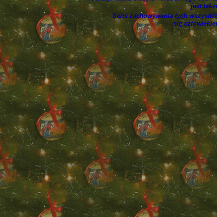
jest tak
Sens zachowywania tych wszystkic
się człowiekie