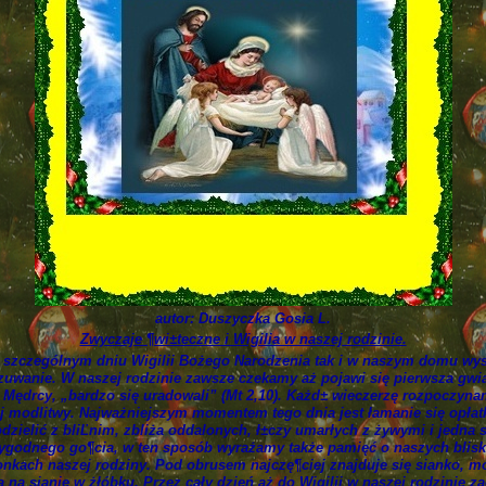
autor: Duszyczka Gosia L.
Zwyczaje ¶wi±teczne i Wigilia w naszej rodzinie.
szczególnym dniu Wigilii Bożego Narodzenia tak i w naszym domu wyst
czuwanie. W naszej rodzinie zawsze czekamy aż pojawi się pierwsza gwia
li Mędrcy, „bardzo się uradowali” (Mt 2,10). Każd± wieczerzę rozpoczyn
j modlitwy. Najważniejszym momentem tego dnia jest łamanie się opłatk
odzielić z bliĽnim, zbliża oddalonych, ł±czy umarłych z żywymi i jedna
ygodnego go¶cia, w ten sposób wyrażamy także pamięć o naszych bliski
kach naszej rodziny. Pod obrusem najczę¶ciej znajduje się sianko, m
a na sianie w żłóbku. Przez cały dzień aż do Wigilii w naszej rodzinie