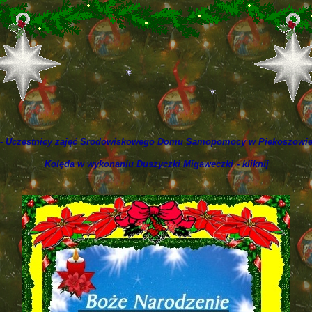
 - Uczestnicy zajęć Srodowiskowego Domu Samopomocy w Piekoszowi
Kolęda w wykonaniu Duszyczki Migaweczki
- kliknij