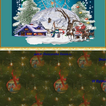
autor: Duszyczka Gosia L.
¦lic
W Bytlej