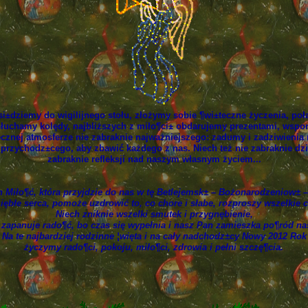
i±dziemy do wigilijnego stołu, złożymy sobie ¶wi±teczne życzenia, poł
łuchamy kolędy, najbliższych z miło¶ci± obdarujemy prezentami, wsp
ecznej atmosferze nie zabraknie najważniejszego: zadumy i zadziwienia
ychodz±cego, aby zbawić każdego z nas. Niech też nie zabraknie dzięk
zabraknie refleksji nad naszym własnym życiem...
h Miło¶ć, która przyjdzie do nas w tę Betlejemsk± – Bożonarodzeniow± –
ziębłe serca, pomoże uzdrowić to, co chore i słabe, rozproszy wszelkie 
Niech zniknie wszelki smutek i przygnębienie,
 zapanuje rado¶ć, bo czas się wypełnia i nasz Pan zamieszka po¶ród na
Na te najbardziej rodzinne ¦więta i na cały nadchodz±cy Nowy 2012 Rok
życzymy rado¶ci, pokoju, miło¶ci, zdrowia i pełni szczę¶cia.