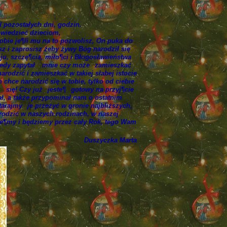
d pozostałych dni, godzin.
powiedzieć dzieciom,
tobie je¶li mu na to pozwolisz, On puka do
ysz i zaprosisz żeby żywy Bóg narodził się
ju, szczę¶cia, miło¶ci i Błogosławieństwa
edy zapytał
mnie czy może
zamieszkać
rodzić i zamieszkać w takiej słabej istocie
chce narodzić się w tobie, tylko od ciebie
się! Czy już
jeste¶
gotowy na przyj¶cie
ł, a także przypominał nam o ostatnim
starajmy
je przeżyć w gronie najbliższych,
arodzić w naszych rodzinach, w naszej
ste¶my i będziemy przez cały Rok, tego Wam
Duszyczka Marta