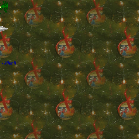
e
- kliknij