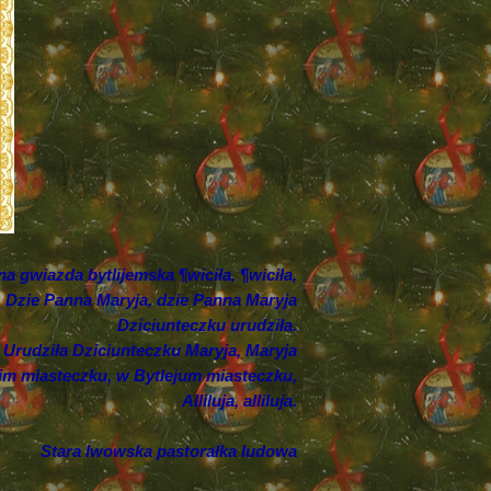
zna gwiazda bytlijemska ¶wiciła, ¶wiciła,
Dzie Panna Maryja, dzie Panna Maryja
Dziciunteczku urudziła.
Urudziła Dziciunteczku Maryja, Maryja
im miasteczku, w Bytlejum miasteczku,
Alliluja, alliluja.
Stara lwowska pastorałka ludowa