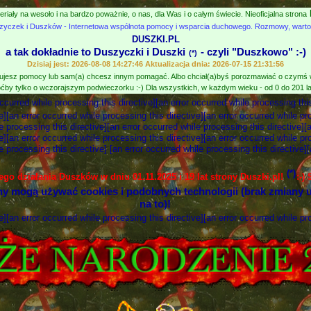
eriały na wesoło i na bardzo poważnie, o nas, dla Was i o całym świecie. Nieoficjalna strona
zyczek i Duszków - Internetowa wspólnota pomocy i wsparcia duchowego. Rozmowy, wartośc
DUSZKI.PL
a tak dokładnie to Duszyczki i Duszki
- czyli "Duszkowo" :-)
(*)
Dzisiaj jest: 2026-08-08 14:27:46 Aktualizacja dnia: 2026-07-15 21:31:56
jesz pomocy lub sam(a) chcesz innym pomagać. Albo chciał(a)byś porozmawiać o czymś
ćby tylko o wczorajszym podwieczorku :-) Dla wszystkich, w każdym wieku - od 0 do 201 lat
occurred while processing this directive][an error occurred while processing this
e][an error occurred while processing this directive][an error occurred while pr
e processing this directive][an error occurred while processing this directive][
e][an error occurred while processing this directive][an error occurred while pr
e processing this directive] [an error occurred while processing this directive]
(*)
nego działania Duszków w dniu 01.11.2025 i 19 lat strony Duszki.pl!
:-)
ny mogą używać cookies i podobnych technologii (brak zmiany u
na to)!
e][an error occurred while processing this directive][an error occurred while pr