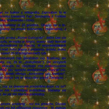
być na bakier z ortografi±. Zapisałam to w
Wesołyj Lwowskij Fali” Szczepciu z Tońkim
ska, krakowska i inne).
chodzimy je 25 grudnia. Chodzi mi o to,
amy na stronie kulinarnej i materialnej, a
ury pisma „Kurier Galicyjski”, które tam się
czyła, mieszka w Anglii, mamy stały kontakt
obchodzone s± inaczej. W województwach
 oraz kutia (danie z pszenicy, miodu, maku
 nawet 20-
30 kilogramów
(!) ryb.
ionalnym (np. góralskim czy ¶l±skim), ale
oby się, że to „pomylenie”). Do skrzynek
ę okazuje, że obejmuje ona niekoniecznie
w AGD czy sprzętu medycznego, oczywi¶cie,
. Banki oferuj± „korzystne raty kredytu”,
k dzieje się to wszystko przed ¶więtami –
o, czy za dawaniem prezentów kryje się co¶
o oni najbardziej potrzebuj±. Staramy się
bo jej nie starcza pieniędzy.
marzone prezenty – nie ma grzechu. Chodzi
nego ma też olbrzymie znaczenie – to wymiar