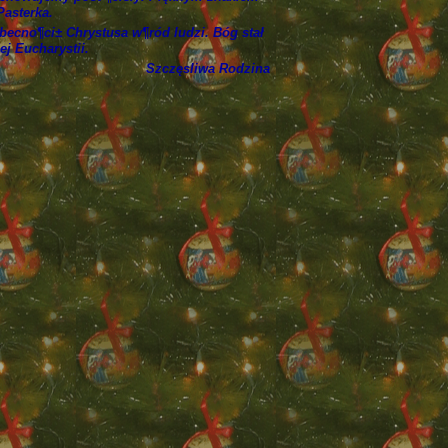
Pasterka.
becno¶ci± Chrystusa w¶ród ludzi. Bóg stał
ej Eucharystii.
Szczęsliwa Rodzina