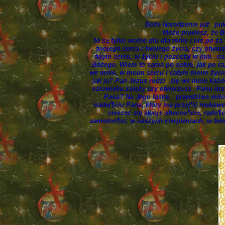
Boże Narodzenie już
puk
Może powiesz, że Bó
to s± tylko wolne dni dla mnie i nic po z
twojego serca i twojego życia, czy otworz
twym sercu, w życiu i pozostał w nim
na
Bożego. Wiem to sama po sobie, jak po ra
we mnie, w moim sercu i całym moim życiu
jak ja? Pan Jezus rodzi
się we mnie każd
człowieku zależy czy otworzysz
Panu drzw
Pana? Na Jego łaskę,
prawdziw± miło
nadej¶ciu Pana, który ma przyj¶ć niebawe
ciesz±c się swoj± obecno¶ci±, rado¶c
samotno¶ci, w naszych cierpieniach, w ból