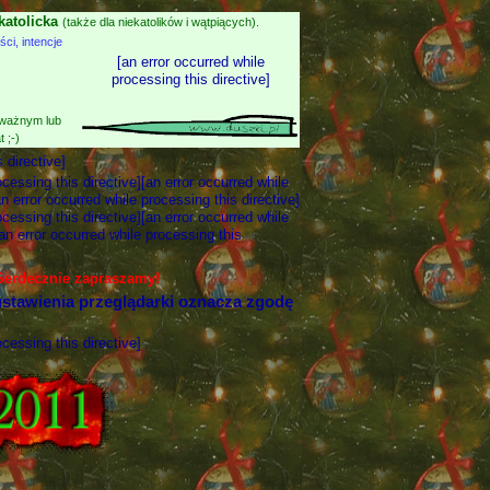
katolicka
(także dla niekatolików i wątpiących).
i, intencje
[an error occurred while
processing this directive]
 ważnym lub
 ;-)
 directive]
ocessing this directive][an error occurred while
an error occurred while processing this directive]
ocessing this directive][an error occurred while
[an error occurred while processing this
 Serdecznie zapraszamy!
stawienia przeglądarki oznacza zgodę
ocessing this directive]