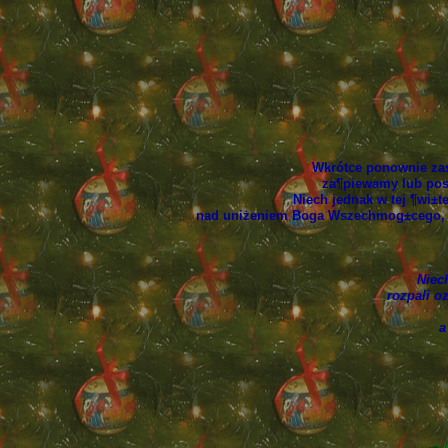
Wkrótce ponownie zas
za¶piewamy lub pos
Niech jednak w tej ¶wi±t
nad uniżeniem Boga Wszechmog±cego, prz
Niec
rozpali o
a