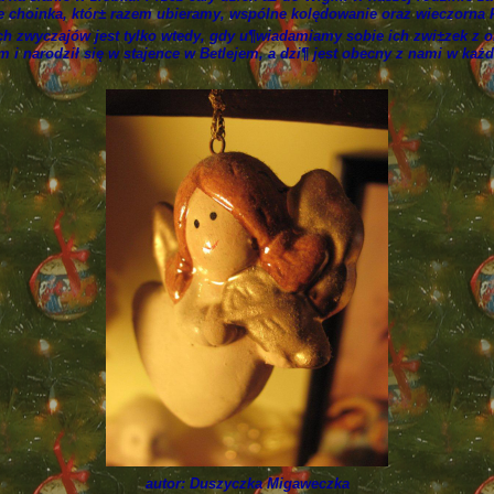
że choinka, któr± razem ubieramy, wspólne kolędowanie oraz wieczorna 
h zwyczajów jest tylko wtedy, gdy u¶wiadamiamy sobie ich zwi±zek z o
m i narodził się w stajence w Betlejem, a dzi¶ jest obecny z nami w każd
autor: Duszyczka Migaweczka