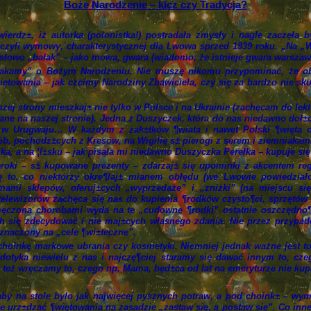
Boże Narodzenie – kicz czy Tradycja?
ierdz±, iż autorka (polonistka!) postradała zmysły i nagle zaczęła 
 czyli wymowy, charakterystycznej dla Lwowa sprzed 1939 roku. „Na „
±d słowo „bałak” – jako mowa, gwara (wiadomo, że istnieje gwara warszaw
ałakamy” o Bożym Narodzeniu. Nie muszę nikomu przypominać, że ob
towania – jak czcimy Narodziny Zbawiciela, czy się za bardzo nie skupi
aszej strony mieszkaj± nie tylko w Polsce i na Ukrainie (zachęcam do lekt
ane na naszej stronie). Jedna z Duszyczek, która do nas niedawno doł±
w Urugwaju… W każdym z zak±tków ¶wiata i nawet Polski ¶więta 
b, pochodz±cych z Kresów, na Wigilię s± pierogi z serem i ziemniakami
nika, a na ¦l±sku – jak pisała mi niedawno Duszyczka Perełka – kupuje się
zeroki – s± kupowane prezenty – zdarzaj± się upominki z akcentem reg
ę to, co niektórzy okre¶laj± mianem obłędu (we Lwowie powiedział
lamami sklepów, oferuj±cych „wyprzedaże” i „zniżki” (na miejscu si
telewizorów zachęca się nas do kupienia ¶rodków czysto¶ci, sprzętó
ęczona chorobami wyda na te „cudowne ¶rodki” ostatnie oszczędno¶ci
ch się zdecydować i nie maj±cych własnego zdania. Nie przez przypade
znaczony na „cele ¶wi±teczne”.
choinkę markowe ubrania czy kosmetyki. Niemniej jednak ważne jest t
tyka niewielu z nas i najczę¶ciej staramy się dawać innym to, czeg
eż wręczamy to, czego np. Mama, będ±ca od lat na emeryturze nie kupi, 
 aby na stole było jak najwięcej pysznych potraw, a pod choink± – wy
ie urz±dzać ¶więtowania na zasadzie „zastaw się, a postaw się”. Co in