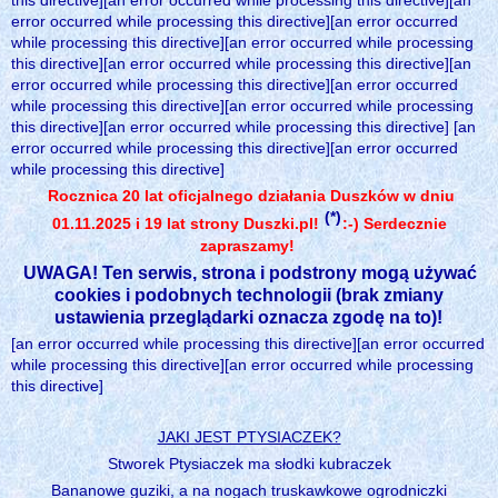
this directive][an error occurred while processing this directive][an
error occurred while processing this directive][an error occurred
while processing this directive][an error occurred while processing
this directive][an error occurred while processing this directive][an
error occurred while processing this directive][an error occurred
while processing this directive][an error occurred while processing
this directive][an error occurred while processing this directive] [an
error occurred while processing this directive][an error occurred
while processing this directive]
Rocznica 20 lat oficjalnego działania Duszków w dniu
(*)
01.11.2025 i 19 lat strony Duszki.pl!
:-) Serdecznie
zapraszamy!
UWAGA! Ten serwis, strona i podstrony mogą używać
cookies i podobnych technologii (brak zmiany
ustawienia przeglądarki oznacza zgodę na to)!
[an error occurred while processing this directive][an error occurred
while processing this directive][an error occurred while processing
this directive]
JAKI JEST PTYSIACZEK?
Stworek Ptysiaczek ma słodki kubraczek
Bananowe guziki, a na nogach truskawkowe ogrodniczki