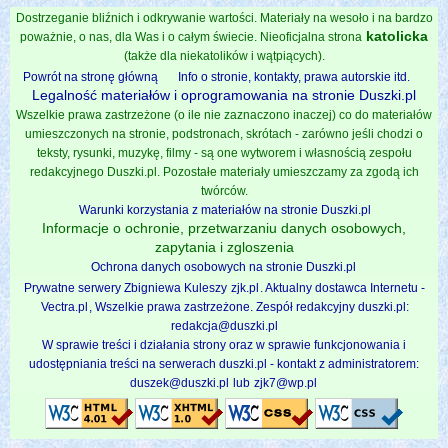
Dostrzeganie bliźnich i odkrywanie wartości. Materiały na wesoło i na bardzo
katolicka
poważnie, o nas, dla Was i o całym świecie. Nieoficjalna strona
(także dla niekatolików i wątpiących).
Powrót na stronę główną
Info o stronie, kontakty, prawa autorskie itd.
Legalność materiałów i oprogramowania na stronie Duszki.pl
Wszelkie prawa zastrzeżone (o ile nie zaznaczono inaczej) co do materiałów
umieszczonych na stronie, podstronach, skrótach - zarówno jeśli chodzi o
teksty, rysunki, muzykę, filmy - są one wytworem i własnością zespołu
redakcyjnego Duszki.pl. Pozostałe materiały umieszczamy za zgodą ich
twórców.
Warunki korzystania z materiałów na stronie Duszki.pl
Informacje o ochronie, przetwarzaniu danych osobowych,
zapytania i zgloszenia
Ochrona danych osobowych na stronie Duszki.pl
Prywatne serwery Zbigniewa Kuleszy
zjk.pl
. Aktualny dostawca Internetu -
Vectra.pl
, Wszelkie prawa zastrzeżone. Zespół redakcyjny duszki.pl:
redakcja@duszki.pl
W sprawie treści i działania strony oraz w sprawie funkcjonowania i
udostępniania treści na serwerach duszki.pl - kontakt z administratorem:
duszek@duszki.pl
lub
zjk7@wp.pl