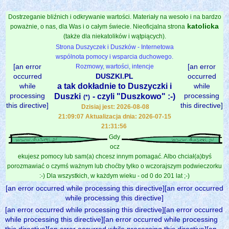
Dostrzeganie bliźnich i odkrywanie wartości. Materiały na wesoło i na bardzo
katolicka
poważnie, o nas, dla Was i o całym świecie. Nieoficjalna strona
(także dla niekatolików i wątpiących).
Strona Duszyczek i Duszków - Internetowa
wspólnota pomocy i wsparcia duchowego.
[an error
[an error
Rozmowy, wartości, intencje
occurred
DUSZKI.PL
occurred
while
a tak dokładnie to Duszyczki i
while
processing
processing
Duszki
- czyli "Duszkowo" :-)
(*)
this directive]
this directive]
Dzisiaj jest: 2026-08-08
21:09:07 Aktualizacja dnia: 2026-07-15
21:31:56
Gdy
ocz
ekujesz pomocy lub sam(a) chcesz innym pomagać. Albo chciał(a)byś
porozmawiać o czymś ważnym lub choćby tylko o wczorajszym podwieczorku
:-) Dla wszystkich, w każdym wieku - od 0 do 201 lat ;-)
[an error occurred while processing this directive][an error occurred
while processing this directive]
[an error occurred while processing this directive][an error occurred
while processing this directive][an error occurred while processing