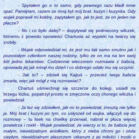
-
Spytałem go o to samo, gdy pewnego razu kładł mnie
spać. Pamiętam, razem ze mną był mój brat, kuzyn i kuzynka. Gdy
wujek poprawił mi kołdrę, zapytałem go, jak to jest, że on jeden nie
płacze?
-
No i co było dalej?
– dopytywał się podniecony wilczek,
któremu z powodu opowieści Chartusia aż wypieki na twarzy się
zrobiły.
-
Wujek odpowiedział mi, że jest mu tak samo smutno jak i
pozostałym członkom naszej rodziny, tylko że on ma na ten swój
ból jedno lekarstwo. Codziennie wieczorem rozmawia z babcią,
opowiada jej jak minął mu dzień i co dobrego udało mu się uczynić
.
-
Jak to?
– zdziwił się Kajtuś –
przecież twoja babcia
zmarła, więc jak mógł z nią rozmawiać?
Chartuś uśmiechnął się szczerze do kolegi, usiadł na
brzegu łóżka, popatrzył prosto w zmęczone oczy chorego wilczka i
powiedział:
-
Ja też się zdziwiłem, jak mi to powiedział, zresztą nie tylko
ja. Mój brat i kuzyni po tym, co usłyszeli od wujka, włączyli się do
rozmowy
– tu lisek na chwilkę przerwał, nabrał w płuca więcej
powietrza i rzekł -
Wujek powiedział, że wierzy w to, że babcia jest
małym, niewidzialnym aniołkiem, który z nieba chroni go i otula
ciepłym, niewidzialnym płaszczem utkanym z jej miłości i troski o