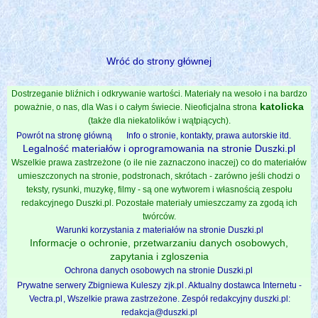
Wróć do strony głównej
Dostrzeganie bliźnich i odkrywanie wartości. Materiały na wesoło i na bardzo
katolicka
poważnie, o nas, dla Was i o całym świecie. Nieoficjalna strona
(także dla niekatolików i wątpiących).
Powrót na stronę główną
Info o stronie, kontakty, prawa autorskie itd.
Legalność materiałów i oprogramowania na stronie Duszki.pl
Wszelkie prawa zastrzeżone (o ile nie zaznaczono inaczej) co do materiałów
umieszczonych na stronie, podstronach, skrótach - zarówno jeśli chodzi o
teksty, rysunki, muzykę, filmy - są one wytworem i własnością zespołu
redakcyjnego Duszki.pl. Pozostałe materiały umieszczamy za zgodą ich
twórców.
Warunki korzystania z materiałów na stronie Duszki.pl
Informacje o ochronie, przetwarzaniu danych osobowych,
zapytania i zgloszenia
Ochrona danych osobowych na stronie Duszki.pl
Prywatne serwery Zbigniewa Kuleszy
zjk.pl
. Aktualny dostawca Internetu -
Vectra.pl
, Wszelkie prawa zastrzeżone. Zespół redakcyjny duszki.pl:
redakcja@duszki.pl