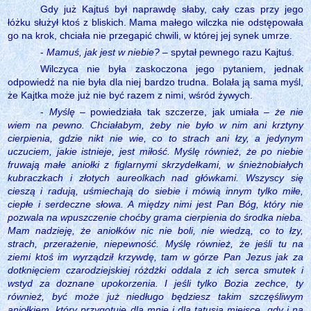
Gdy już Kajtuś był naprawdę słaby, cały czas przy jego
łóżku służył ktoś z bliskich. Mama małego wilczka nie odstępowała
go na krok, chciała nie przegapić chwili, w której jej synek umrze.
-
Mamuś, jak jest w niebie?
– spytał pewnego razu Kajtuś.
Wilczyca nie była zaskoczona jego pytaniem, jednak
odpowiedź na nie była dla niej bardzo trudna. Bolała ją sama myśl,
że Kajtka może już nie być razem z nimi, wśród żywych.
-
Myślę
– powiedziała tak szczerze, jak umiała –
że nie
wiem na pewno. Chciałabym, żeby nie było w nim ani krztyny
cierpienia, gdzie nikt nie wie, co to strach ani łzy, a jedynym
uczuciem, jakie istnieje, jest miłość. Myślę również, że po niebie
fruwają małe aniołki z figlarnymi skrzydełkami, w śnieżnobiałych
kubraczkach i złotych aureolkach nad główkami. Wszyscy się
cieszą i radują, uśmiechają do siebie i mówią innym tylko miłe,
ciepłe i serdeczne słowa. A między nimi jest Pan Bóg, który nie
pozwala na wpuszczenie choćby grama cierpienia do środka nieba.
Mam nadzieję, że aniołków nic nie boli, nie wiedzą, co to łzy,
strach, przerażenie, niepewność. Myślę również, że jeśli tu na
ziemi ktoś im wyrządził krzywdę, tam w górze Pan Jezus jak za
dotknięciem czarodziejskiej różdżki oddala z ich serca smutek i
wstyd za doznane upokorzenia. I jeśli tylko Bozia zechce, ty
również, być może już niedługo będziesz takim szczęśliwym
aniołkiem, który przygotuje dla mnie i dla tatusia miejsce, gdy i na