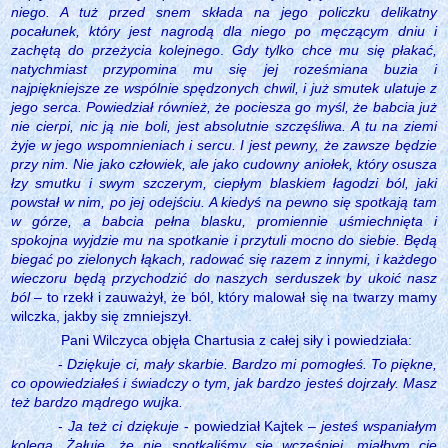
niego. A tuż przed snem składa na jego policzku delikatny
pocałunek, który jest nagrodą dla niego po męczącym dniu i
zachętą do przeżycia kolejnego
.
Gdy tylko chce mu się płakać,
natychmiast przypomina mu się jej roześmiana buzia i
najpiękniejsze ze wspólnie spędzonych chwil, i już smutek ulatuje z
jego serca. Powiedział również, że pociesza go myśl, że babcia już
nie cierpi, nic ją nie boli, jest absolutnie szczęśliwa. A tu na ziemi
żyje w jego wspomnieniach i sercu. I jest pewny, że zawsze będzie
przy nim. Nie jako człowiek, ale jako cudowny aniołek, który osusza
łzy smutku i swym szczerym, ciepłym blaskiem łagodzi ból, jaki
powstał w nim, po jej odejściu. A kiedyś na pewno się spotkają tam
w górze, a babcia pełna blasku, promiennie uśmiechnięta i
spokojna wyjdzie mu na spotkanie i przytuli mocno do siebie. Będą
biegać po zielonych łąkach, radować się razem z innymi, i każdego
wieczoru będą przychodzić do naszych serduszek by ukoić nasz
ból
– to rzekł i zauważył, że ból, który malował się na twarzy mamy
wilczka, jakby się zmniejszył.
Pani Wilczyca objęła Chartusia z całej siły i powiedziała:
-
Dziękuje ci, mały skarbie. Bardzo mi pomogłeś. To piękne,
co opowiedziałeś i świadczy o tym, jak bardzo jesteś dojrzały. Masz
też bardzo mądrego wujka.
-
Ja też ci dziękuje
- powiedział Kajtek –
jesteś wspaniałym
kolegą. Żałuję, że nie spotkaliśmy się wcześniej, miałbym cię