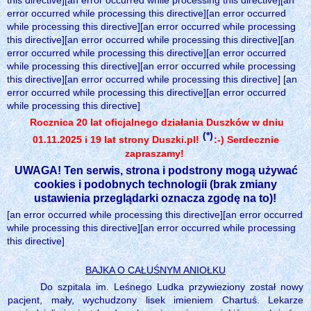
this directive][an error occurred while processing this directive][an
error occurred while processing this directive][an error occurred
while processing this directive][an error occurred while processing
this directive][an error occurred while processing this directive][an
error occurred while processing this directive][an error occurred
while processing this directive][an error occurred while processing
this directive][an error occurred while processing this directive] [an
error occurred while processing this directive][an error occurred
while processing this directive]
Rocznica 20 lat oficjalnego działania Duszków w dniu
(*)
01.11.2025 i 19 lat strony Duszki.pl!
:-) Serdecznie
zapraszamy!
UWAGA! Ten serwis, strona i podstrony mogą używać
cookies i podobnych technologii (brak zmiany
ustawienia przeglądarki oznacza zgodę na to)!
[an error occurred while processing this directive][an error occurred
while processing this directive][an error occurred while processing
this directive]
BAJKA O CAŁUŚNYM ANIOŁKU
Do szpitala im. Leśnego Ludka przywieziony został nowy
pacjent, mały, wychudzony lisek imieniem Chartuś. Lekarze