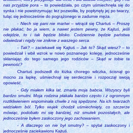
nas przyjdzie pora
– to powiedziała, po czym uśmiechnęła się do
synka i nie powstrzymując łez pozwoliła, by popłynęły jej po twarzy,
tuląc się jednocześnie do pogrążonego w zadumie męża.
-
Niech się pani nie martwi
– wtrącił się Chartuś –
Proszę
nie płakać, bo ja wiem, a nawet jestem pewny, że Kajtuś, jeśli
odejdzie, to i tak będzie blisko. Codziennie będzie państwa
odwiedzał i nigdy nie zniknie z waszego serca.
-
Tak?
– zaciekawił się Kajtuś –
Jak to? Skąd wiesz?
– to
powiedział i wbił wzrok w nowo poznanego kolegę, jednocześnie
skłaniając do tego samego jego rodziców –
Skąd w tobie ta
pewność?
Chartuś podszedł do łóżka chorego wilczka, ścisnął go
mocno za łapkę, uśmiechnął się serdecznie i rozpoczął swoją
opowieść.
-
Gdy miałem kilka lat, zmarła moja babcia. Wszyscy byli
bardzo smutni. Moja rodzina płakała bardzo często i z ogromnym
roztkliwieniem wspominała chwile z nią spędzone. Na ich twarzach
widziałem ból. Tylko wujek chodził uśmiechnięty, co szczerze
mówiąc, podobało mi się bardziej, niż smutek pozostałych, ale
jednocześnie byłem zaskoczony jego zachowaniem.
-
A dlaczego on nie był smutny?
– spytał zaskoczony i
jednocześnie zaciekawiony Kajtuś.