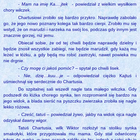
-
Mam na imię Ka….jtek
- powiedział z wielkim wysiłkiem
chory wilczek.
Chartusiowi zrobiło się bardzo przykro. Naprawdę zabolało
go, że jego nowo poznany kolega tak bardzo cierpi. Zrobiło mu się
wstyd, że on marudzi i narzeka na swój los, podczas gdy innym jest
znacznie gorzej, niż jemu.
Obiecał sobie, że od tej chwili będzie naprawdę dzielny i
będzie znosił wszystkie zabiegi, nie będzie marudził, gdy każą mu
leżeć w łóżku, a gdy będą mu robić zastrzyki, nawet powieka mu
nie drgnie.
-
Czy mogę ci jakoś pomóc?
– spytał po chwili lisek.
-
Nie, dzię…kuu…je
– odpowiedział ciężko Kajtuś i
uśmiechnął się serdecznie do Chartusia.
Do szpitalnej sali wszedł nagle tata małego wilczka. Gdy
podszedł do łóżka chorego synka, ten rozpromienił się bardzo na
jego widok, a blada sierść na pyszczku zwierzaka zrobiła się nagle
lekko różowa.
-
Cześć, tatuś
– powiedział żywo, jakby na widok ojca nagle
odzyskał dawny wigor.
Tatuś Chartusia, wilk Wiktor rozłożył na stoliku synka
smakołyki, które przygotowała mu mama. Gdy stał odwrócony
tyłem do synka, w jego oczach szkliły się łzy, jednak z całej siły je