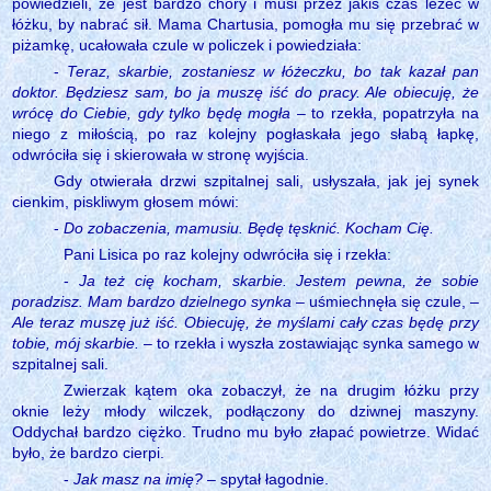
powiedzieli, że jest bardzo chory i musi przez jakiś czas leżeć w
łóżku, by nabrać sił. Mama Chartusia, pomogła mu się przebrać w
piżamkę, ucałowała czule w policzek i powiedziała:
-
Teraz, skarbie, zostaniesz w łóżeczku, bo tak kazał pan
doktor. Będziesz sam, bo ja muszę iść do pracy. Ale obiecuję, że
wrócę do Ciebie, gdy tylko będę mogła
– to rzekła, popatrzyła na
niego z miłością, po raz kolejny pogłaskała jego słabą łapkę,
odwróciła się i skierowała w stronę wyjścia.
Gdy otwierała drzwi szpitalnej sali, usłyszała, jak jej synek
cienkim, piskliwym głosem mówi:
-
Do zobaczenia, mamusiu. Będę tęsknić. Kocham Cię.
Pani Lisica po raz kolejny odwróciła się i rzekła:
-
Ja też cię kocham, skarbie. Jestem pewna, że sobie
poradzisz. Mam bardzo dzielnego synka
– uśmiechnęła się czule, –
Ale teraz muszę już iść. Obiecuję, że myślami cały czas będę przy
tobie, mój skarbie.
– to rzekła i wyszła zostawiając synka samego w
szpitalnej sali.
Zwierzak kątem oka zobaczył, że na drugim łóżku przy
oknie leży młody wilczek, podłączony do dziwnej maszyny.
Oddychał bardzo ciężko. Trudno mu było złapać powietrze. Widać
było, że bardzo cierpi.
-
Jak masz na imię?
– spytał łagodnie.