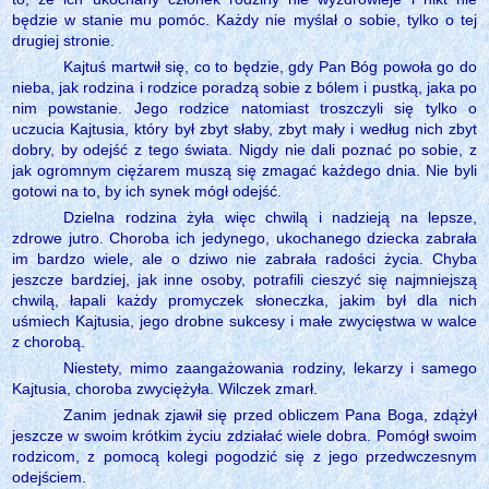
będzie w stanie mu pomóc. Każdy nie myślał o sobie, tylko o tej
drugiej stronie.
Kajtuś martwił się, co to będzie, gdy Pan Bóg powoła go do
nieba, jak rodzina i rodzice poradzą sobie z bólem i pustką, jaka po
nim powstanie. Jego rodzice natomiast troszczyli się tylko o
uczucia Kajtusia, który był zbyt słaby, zbyt mały i według nich zbyt
dobry, by odejść z tego świata. Nigdy nie dali poznać po sobie, z
jak ogromnym ciężarem muszą się zmagać każdego dnia. Nie byli
gotowi na to, by ich synek mógł odejść.
Dzielna rodzina żyła więc chwilą i nadzieją na lepsze,
zdrowe jutro. Choroba ich jedynego, ukochanego dziecka zabrała
im bardzo wiele, ale o dziwo nie zabrała radości życia. Chyba
jeszcze bardziej, jak inne osoby, potrafili cieszyć się najmniejszą
chwilą, łapali każdy promyczek słoneczka, jakim był dla nich
uśmiech Kajtusia, jego drobne sukcesy i małe zwycięstwa w walce
z chorobą.
Niestety, mimo zaangażowania rodziny, lekarzy i samego
Kajtusia, choroba zwyciężyła. Wilczek zmarł.
Zanim jednak zjawił się przed obliczem Pana Boga, zdążył
jeszcze w swoim krótkim życiu zdziałać wiele dobra. Pomógł swoim
rodzicom, z pomocą kolegi pogodzić się z jego przedwczesnym
odejściem.