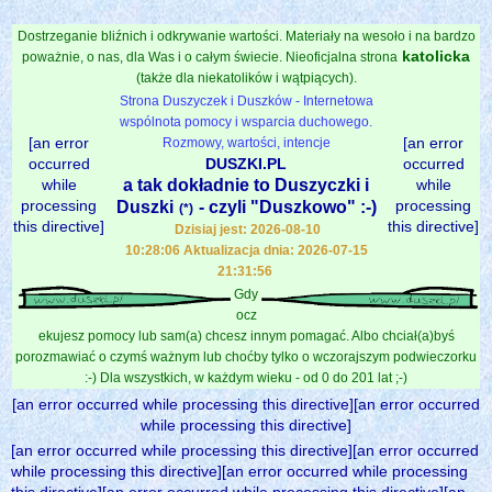
Dostrzeganie bliźnich i odkrywanie wartości. Materiały na wesoło i na bardzo
katolicka
poważnie, o nas, dla Was i o całym świecie. Nieoficjalna strona
(także dla niekatolików i wątpiących).
Strona Duszyczek i Duszków - Internetowa
wspólnota pomocy i wsparcia duchowego.
[an error
[an error
Rozmowy, wartości, intencje
occurred
DUSZKI.PL
occurred
while
a tak dokładnie to Duszyczki i
while
processing
processing
Duszki
- czyli "Duszkowo" :-)
(*)
this directive]
this directive]
Dzisiaj jest: 2026-08-10
10:28:06 Aktualizacja dnia: 2026-07-15
21:31:56
Gdy
ocz
ekujesz pomocy lub sam(a) chcesz innym pomagać. Albo chciał(a)byś
porozmawiać o czymś ważnym lub choćby tylko o wczorajszym podwieczorku
:-) Dla wszystkich, w każdym wieku - od 0 do 201 lat ;-)
[an error occurred while processing this directive][an error occurred
while processing this directive]
[an error occurred while processing this directive][an error occurred
while processing this directive][an error occurred while processing