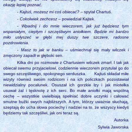
okazję lepiej poznać.
-
Kajtuś, możesz mi coś obiecać?
– spytał Chartuś.
-
Cokolwiek zechcesz
– powiedział Kajtek.
-
Wpadnij i do mnie wieczorem, jak już będziesz tym
wspaniałym, ciepłym i szczęśliwym aniołkiem. Będzie mi bardzo
miło usłyszeć w głębi mej duszy twe szczere, radosne
pozdrowienia.
-
Masz to jak w banku
– uśmiechnął się mały wilczek i
zmęczony zapadł w głęboki sen.
Kilka dni po rozmowie z Chartusiem wilczek zmarł. I tak jak
obiecał swemu przyjacielowi, codziennie wieczorem przytulał go do
swego szczęśliwego, spokojnego serduszka.
Kajtuś składał miłe
wizyty również swoim rodzicom i na ich policzkach pozostawiał
niewidzialny pocałunek. Osuszał ich gorzkie łzy i jak miotełka
usuwał żal i tęsknotę z ich serc. Bo małe aniołki mają wspólną
cechę – wszystkie uwielbiają spełniać dobre uczynki i całować
smutne buźki swych najbliższych. A tym, którzy uważnie słuchają,
szeptają do ucha słowa pociechy i nadziei na to, że wszyscy kiedyś
będziemy tak szczęśliwi, jak oni teraz są.
Autorka
Sylwia Jaworska