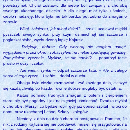
powstrzymał. Chciał zostawić dla siebie ból związany z chorobą
swojego ukochanego dziecka. A dla niego miał tylko uśmiech,
ciepło i nadzieję, która była mu tak bardzo potrzebna do zmagań o
zdrowie.
-
Witaj, żołnierzu, jak minął dzień?
– rzekł i ucałował miękki
pyszczek swego synka, przy czym uśmiechnął się szczerze i
pogłaskał słabą, wychudzoną łapkę Kajtusia.
-
Dziękuje, dobrze. Gdy wczoraj nie mogłem usnąć,
wyglądałem przez okno i zobaczyłem na niebie spadającą gwiazdę.
Pomyślałem życzenie. Myślisz, że się spełni?
– popatrzył tacie
prosto w oczy i czekał.
-
Nie wiem, synku
– odparł szczerze tata, –
Ale z całego
serca ci tego życzę
–
I sobie
– dodał w duchu.
Obojgu było ciężko rozmawiać i żyć każdego dnia, cieszyć
się każdą chwilą, bo każda, równie dobrze mogłaby być ostatnia.
Kajtuś pomimo trudnych zmagań z bólem i cierpieniem
starał się być pogodny i jak najczęściej uśmiechać. Rzadko myślał
o chorobie. Marzył, co będzie robił, gdy już opuści szpital i wróci do
domu oraz ukochanej Leśnej Szkoły i kolegów.
Niestety, z dnia na dzień choroba postępowała. Pomimo, że
nikt z rodziny Kajtusia się nie poddawał, musieli się przygotować na
to, że ich ukochany członek rodziny nie wyzdrowieje i nikt nie