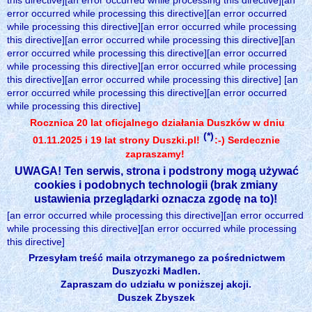
this directive][an error occurred while processing this directive][an
error occurred while processing this directive][an error occurred
while processing this directive][an error occurred while processing
this directive][an error occurred while processing this directive][an
error occurred while processing this directive][an error occurred
while processing this directive][an error occurred while processing
this directive][an error occurred while processing this directive] [an
error occurred while processing this directive][an error occurred
while processing this directive]
Rocznica 20 lat oficjalnego działania Duszków w dniu
(*)
01.11.2025 i 19 lat strony Duszki.pl!
:-) Serdecznie
zapraszamy!
UWAGA! Ten serwis, strona i podstrony mogą używać
cookies i podobnych technologii (brak zmiany
ustawienia przeglądarki oznacza zgodę na to)!
[an error occurred while processing this directive][an error occurred
while processing this directive][an error occurred while processing
this directive]
Przesyłam treść maila otrzymanego za pośrednictwem
Duszyczki Madlen.
Zapraszam do udziału w poniższej akcji.
Duszek Zbyszek