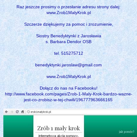
Raz jeszcze prosimy o przesłanie adresu strony dalej:
www.Zrob1MalyKrok.pl
Szczerze dziękujemy za pomoc i zrozumienie,
Siostry Benedyktynki z Jarosławia
s. Barbara Dendor OSB
tel. 515275712
benedyktynki.jaroslaw@gmail.com
www.Zrob1MalyKrok.pl
Dołącz do nas na Facebooku!
http://www.facebook.com/pages/Zrob-1-Maly-Krok-bardzo-wazne-
jest-co-zrobisz-w-tej-chwili/196777963666165