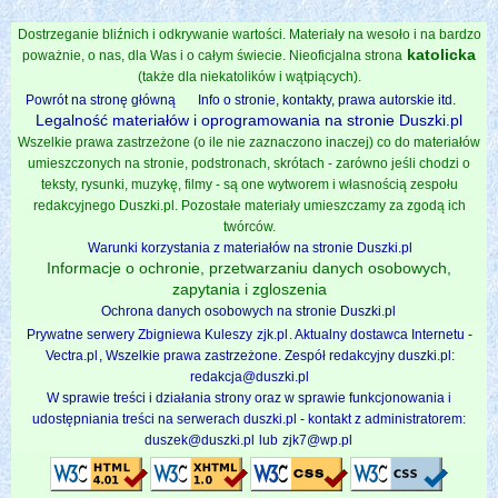
Dostrzeganie bliźnich i odkrywanie wartości. Materiały na wesoło i na bardzo
katolicka
poważnie, o nas, dla Was i o całym świecie. Nieoficjalna strona
(także dla niekatolików i wątpiących).
Powrót na stronę główną
Info o stronie, kontakty, prawa autorskie itd.
Legalność materiałów i oprogramowania na stronie Duszki.pl
Wszelkie prawa zastrzeżone (o ile nie zaznaczono inaczej) co do materiałów
umieszczonych na stronie, podstronach, skrótach - zarówno jeśli chodzi o
teksty, rysunki, muzykę, filmy - są one wytworem i własnością zespołu
redakcyjnego Duszki.pl. Pozostałe materiały umieszczamy za zgodą ich
twórców.
Warunki korzystania z materiałów na stronie Duszki.pl
Informacje o ochronie, przetwarzaniu danych osobowych,
zapytania i zgloszenia
Ochrona danych osobowych na stronie Duszki.pl
Prywatne serwery Zbigniewa Kuleszy
zjk.pl
. Aktualny dostawca Internetu -
Vectra.pl
, Wszelkie prawa zastrzeżone. Zespół redakcyjny duszki.pl:
redakcja@duszki.pl
W sprawie treści i działania strony oraz w sprawie funkcjonowania i
udostępniania treści na serwerach duszki.pl - kontakt z administratorem:
duszek@duszki.pl
lub
zjk7@wp.pl