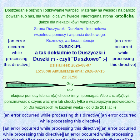
Dostrzeganie bliźnich i odkrywanie wartości. Materiały na wesoło i na bardzo
katolicka
poważnie, o nas, dla Was i o całym świecie. Nieoficjalna strona
(także dla niekatolików i wątpiących).
Strona Duszyczek i Duszków - Internetowa
wspólnota pomocy i wsparcia duchowego.
[an error
[an error
Rozmowy, wartości, intencje
occurred
DUSZKI.PL
occurred
while
a tak dokładnie to Duszyczki i
while
processing
processing
Duszki
- czyli "Duszkowo" :-)
(*)
this directive]
this directive]
Dzisiaj jest: 2026-08-07
15:50:48 Aktualizacja dnia: 2026-07-15
21:31:56
Gdy
ocz
ekujesz pomocy lub sam(a) chcesz innym pomagać. Albo chciał(a)byś
porozmawiać o czymś ważnym lub choćby tylko o wczorajszym podwieczorku
:-) Dla wszystkich, w każdym wieku - od 0 do 201 lat ;-)
[an error occurred while processing this directive][an error occurred
while processing this directive]
[an error occurred while processing this directive][an error occurred
while processing this directive][an error occurred while processing