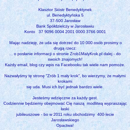
Klasztor Sióstr Benedyktynek
ul. Benedyktyńska 5
37-500 Jarosław
Bank Spółdzielczy w Jarosławiu
Konto 37 9096 0004 2001 0000 3766 0001
Mając nadzieję, że uda się dotrzeć do 10 000 osób prosimy o
drugą rzecz:
... o posłanie informacji o stronie Zrob1MalyKrok.pl dalej - do
swoich znajomych!
Każdy email, blog czy wpis na Facebooku tak wiele nam pomoże.
Nazwałyśmy tę stronę "Zrób 1 mały krok", bo wierzymy, że małymi
krokami
się uda. Musi ich być jednak bardzo wiele.
Jesteśmy wdzięczne za każdy gest.
Codziennie będziemy obejmować Cię naszą modlitwą wypraszając
łaski
jubileuszowe - bo w 2011 roku obchodzimy 400-lecie
Jarosławskiego
Opactwa!