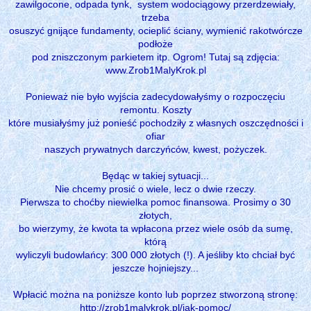
zawilgocone, odpada tynk, system wodociągowy przerdzewiały,
trzeba
osuszyć gnijące fundamenty, ocieplić ściany, wymienić rakotwórcze
podłoże
pod zniszczonym parkietem itp. Ogrom! Tutaj są zdjęcia:
www.Zrob1MalyKrok.pl
Ponieważ nie było wyjścia zadecydowałyśmy o rozpoczęciu
remontu. Koszty
które musiałyśmy już ponieść pochodziły z własnych oszczędności i
ofiar
naszych prywatnych darczyńców, kwest, pożyczek.
Będąc w takiej sytuacji...
Nie chcemy prosić o wiele, lecz o dwie rzeczy.
Pierwsza to choćby niewielka pomoc finansowa. Prosimy o 30
złotych,
bo wierzymy, że kwota ta wpłacona przez wiele osób da sumę,
którą
wyliczyli budowlańcy: 300 000 złotych (!). A jeśliby kto chciał być
jeszcze hojniejszy...
Wpłacić można na poniższe konto lub poprzez stworzoną stronę:
http://zrob1malykrok.pl/jak-pomoc/