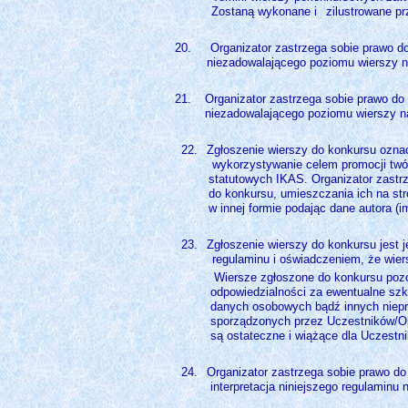
Zostaną wykonane i
zilustrowane p
Organizator zastrzega sobie prawo d
niezadowalającego poziomu wierszy n
Organizator zastrzega sobie prawo do
niezadowalającego poziomu wierszy n
22.
Zgłoszenie wierszy do konkursu ozna
wykorzystywanie celem promocji twór
statutowych IKAS. Organizator zastr
do konkursu, umieszczania ich na str
w innej formie podając dane autora (i
23.
Zgłoszenie wierszy do konkursu jest
regulaminu i oświadczeniem, że wier
Wiersze zgłoszone do konkursu pozo
odpowiedzialności za ewentualne s
danych osobowych bądź innych niepr
sporządzonych przez Uczestników/Op
są ostateczne i wiążące dla Uczestn
24.
Organizator zastrzega sobie prawo 
interpretacja niniejszego regulaminu 