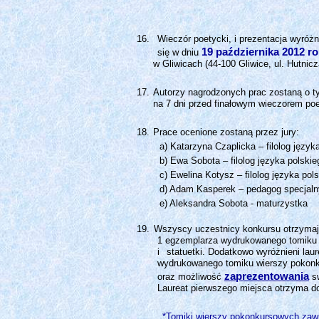
Wieczór poetycki, i prezentacja wyróż
19 października 2012 ro
się w dniu
w Gliwicach (44-100 Gliwice, ul. Hutnicz
Autorzy nagrodzonych prac zostaną o ty
na 7 dni przed finałowym wieczorem po
Prace ocenione zostaną przez jury:
a) Katarzyna Czaplicka – filolog język
b) Ewa Sobota – filolog języka polskie
c) Ewelina Kotysz – filolog języka pol
d) Adam Kasperek – pedagog specjalny
e) Aleksandra Sobota - maturzystka
Wszyscy uczestnicy konkursu otrzymaj
1 egzemplarza wydrukowanego tomiku
i
statuetki. Dodatkowo wyróżnieni lau
wydrukowanego tomiku wierszy pokonk
zaprezentowania
oraz możliwość
sw
Laureat pierwszego miejsca otrzyma d
*Tomiki wierszy pokonkursowych zawi