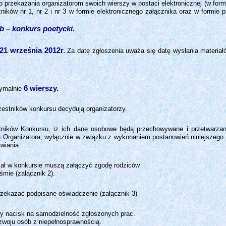
o przekazania organizatorom swoich wierszy w postaci elektronicznej (w f
ików nr 1, nr 2 i nr 3 w formie elektronicznego załącznika oraz w formie
 – konkurs poetycki.
21 września 2012r.
Za datę zgłoszenia uważa się datę wysłania materiał
6 wierszy.
ymalnie
czestników konkursu decydują organizatorzy.
stników Konkursu, iż ich dane osobowe będą przechowywane i przetwarzan
e Organizatora, wyłącznie w związku z wykonaniem postanowień niniejszeg
wiania.
iał w konkursie muszą załączyć zgodę rodziców
mie (załącznik 2).
zekazać podpisane oświadczenie (załącznik 3)
ny nacisk na samodzielność zgłoszonych prac.
woju osób z niepełnosprawnością.