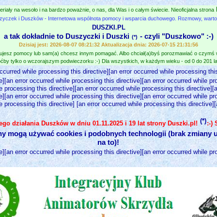
eriały na wesoło i na bardzo poważnie, o nas, dla Was i o całym świecie. Nieoficjalna strona
zyczek i Duszków - Internetowa wspólnota pomocy i wsparcia duchowego. Rozmowy, wartośc
DUSZKI.PL
a tak dokładnie to Duszyczki i Duszki
- czyli "Duszkowo" :-)
(*)
Dzisiaj jest: 2026-08-07 08:21:32 Aktualizacja dnia: 2026-07-15 21:31:56
jesz pomocy lub sam(a) chcesz innym pomagać. Albo chciał(a)byś porozmawiać o czymś
ćby tylko o wczorajszym podwieczorku :-) Dla wszystkich, w każdym wieku - od 0 do 201 lat
occurred while processing this directive][an error occurred while processing this
e][an error occurred while processing this directive][an error occurred while pr
e processing this directive][an error occurred while processing this directive][
e][an error occurred while processing this directive][an error occurred while pr
e processing this directive] [an error occurred while processing this directive]
(*)
nego działania Duszków w dniu 01.11.2025 i 19 lat strony Duszki.pl!
:-)
ny mogą używać cookies i podobnych technologii (brak zmiany u
na to)!
e][an error occurred while processing this directive][an error occurred while pr