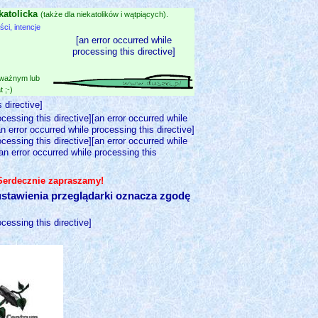
katolicka
(także dla niekatolików i wątpiących).
i, intencje
[an error occurred while
processing this directive]
 ważnym lub
 ;-)
 directive]
ocessing this directive][an error occurred while
an error occurred while processing this directive]
ocessing this directive][an error occurred while
[an error occurred while processing this
 Serdecznie zapraszamy!
stawienia przeglądarki oznacza zgodę
ocessing this directive]