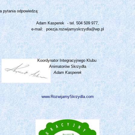
a pytania odpowiedzą:
Adam Kasperek
- tel. 504 509 977,
e-mail:
poezja.rozwijamyskrzydla@wp.pl
Koordynator Integracyjnego Klubu
Animatorów Skrzydła
Adam Kasperek
www.RozwijamySkrzydla.com