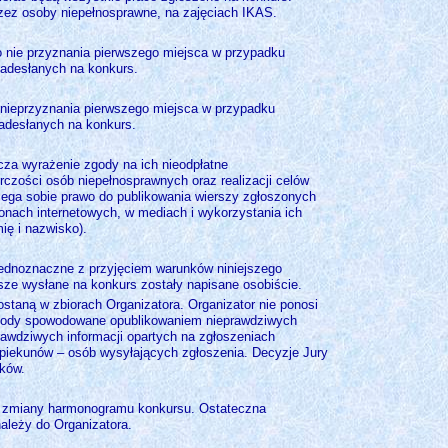
rzez osoby niepełnosprawne, na zajęciach IKAS.
o nie przyznania pierwszego miejsca w przypadku
adesłanych na konkurs.
 nieprzyznania pierwszego miejsca w przypadku
adesłanych na konkurs.
cza wyrażenie zgody na ich nieodpłatne
czości osób niepełnosprawnych oraz realizacji celów
zega sobie prawo do publikowania wierszy zgłoszonych
onach internetowych, w mediach i wykorzystania ich
mię i nazwisko).
 jednoznaczne z przyjęciem warunków niniejszego
sze wysłane na konkurs zostały napisane osobiście.
staną w zbiorach Organizatora. Organizator nie ponosi
zkody spowodowane opublikowaniem nieprawdziwych
awdziwych informacji opartych na zgłoszeniach
iekunów – osób wysyłających zgłoszenia. Decyzje Jury
ików.
do zmiany harmonogramu konkursu. Ostateczna
należy do Organizatora.