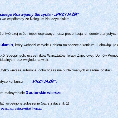
ckiego Rozwijamy Skrzydła -
„PRZYJAŹŃ”
ła we współpracy ze Kolegium Nauczycielskim
ści twórczej osób niepełnosprawnych oraz prezentacja ich dorobku artystyczn
ulamin
, który wchodzi w życie z dniem rozpoczęcia konkursu i obowiązuje
kół Specjalnych, uczestników Warsztatów Terapii Zajęciowej, Domów Pomoc
idualnych, bez względu na wiek.
tylko wiersze autorskie, dotychczas nie publikowanych w żadnej postaci.
PRZYJAŹŃ”.
atyce konkursu
–
„
3 autorskie wiersze.
kurs maksymalnie
ać wypełnione zgłoszenie (patrz załącznik 1)
.rozwijamyskrzydla@wp.pl