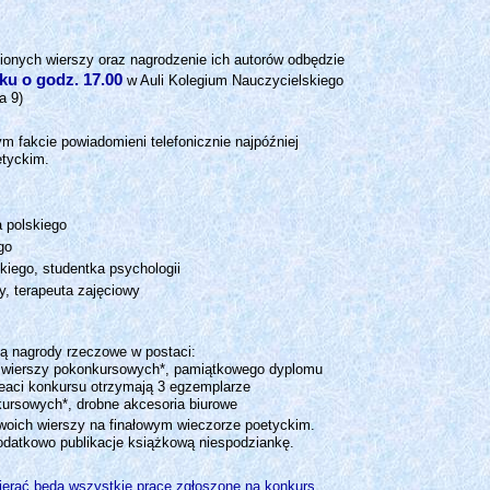
nionych wierszy oraz nagrodzenie ich autorów odbędzie
ku o godz. 17.00
w Auli Kolegium Nauczycielskiego
a 9)
m fakcie powiadomieni telefonicznie najpóźniej
etyckim.
a polskiego
go
skiego, studentka psychologii
, terapeuta zajęciowy
ą nagrody rzeczowe w postaci:
 wierszy pokonkursowych*, pamiątkowego dyplomu
reaci konkursu otrzymają 3 egzemplarze
ursowych*, drobne akcesoria biurowe
oich wierszy na finałowym wieczorze poetyckim.
odatkowo publikacje książkową niespodziankę.
erać będą wszystkie prace zgłoszone na konkurs.