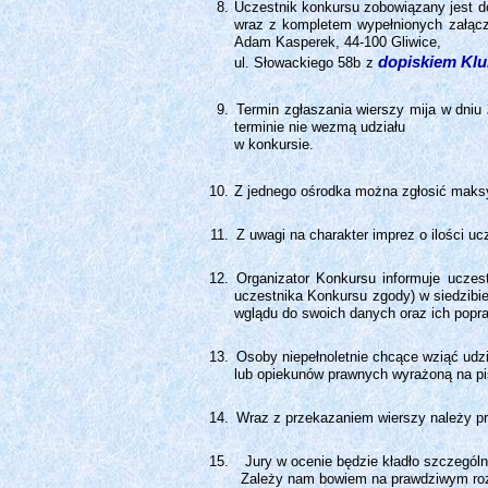
Uczestnik konkursu zobowiązany jest d
wraz z kompletem wypełnionych załączn
Adam Kasperek, 44-100 Gliwice,
dopiskiem Klub
ul. Słowackiego 58b
z
Termin zgłaszania wierszy mija w dniu
terminie nie wezmą udziału
w konkursie.
Z jednego ośrodka można zgłosić maks
Z uwagi na charakter imprez o ilości u
Organizator Konkursu informuje ucze
uczestnika Konkursu zgody) w siedzibi
wglądu do swoich danych oraz ich popra
Osoby niepełnoletnie chcące wziąć udz
lub opiekunów prawnych wyrażoną na piś
Wraz z przekazaniem wierszy należy pr
Jury w ocenie będzie kładło szczegól
Zależy nam bowiem na prawdziwym roz