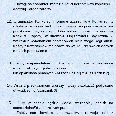
Z uwagi na charakter imprez o ilo¶ci uczestników konkursu
decyduj± organizatorzy.
Organizator Konkursu informuje uczestników Konkursu, iż
ich dane osobowe będ± przechowywane i przetwarzane (na
podstawie wyrażonej dobrowolnie przez uczestnika
Konkursu zgody) w siedzibie Organizatora, wył±cznie w
zwi±zku z wykonaniem postanowień niniejszego Regulamin.
Każdy z uczestników ma prawo do wgl±du do swoich danych
oraz ich poprawiania.
Osoby niepełnoletnie chc±ce wzi±ć udział w konkursie
musz± zał±czyć zgodę rodziców
lub opiekunów prawnych wyrażon± na pi¶mie (zał±cznik 2).
Wraz z przekazaniem wierszy należy przekazać podpisane
o¶wiadczenie (zał±cznik 3)
Jury w ocenie będzie kładło szczególny nacisk na
samodzielno¶ć zgłoszonych prac.
Zależy nam bowiem na prawdziwym rozwoju osób z