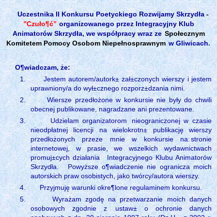
Uczestnika II Konkursu Poetyckiego Rozwijamy Skrzydła -
”Czuło¶ć”
organizowanego przez Integracyjny Klub
Animatorów Skrzydła, we współpracy wraz ze
Społecznym
Komitetem Pomocy Osobom Niepełnosprawnym
w Gliwicach.
O¶wiadczam, że:
1.
Jestem autorem/autork± zał±czonych wierszy i jestem
uprawniony/a do wył±cznego rozporz±dzania nimi.
2.
Wiersze przedłożone w konkursie nie były do chwili
obecnej publikowane, nagradzane ani prezentowane.
3.
Udzielam organizatorom
nieograniczonej w czasie
nieodpłatnej licencji na wielokrotn± publikację wierszy
przedłożonych przeze mnie w konkursie na:
stronie
internetowej, w prasie, we wszelkich wydawnictwach
promuj±cych działania
Integracyjnego Klubu Animatorów
Skrzydła.
Powyższe o¶wiadczenie nie ogranicza moich
autorskich praw osobistych, jako twórcy/autora wierszy.
4.
Przyjmuję warunki okre¶lone regulaminem konkursu.
5.
Wyrażam zgodę na przetwarzanie moich danych
osobowych zgodnie z
ustaw± o ochronie danych