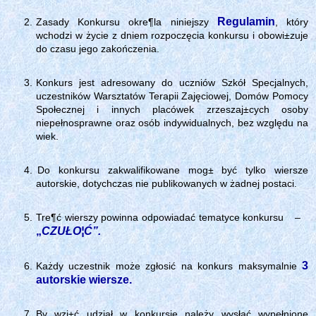
Regulamin
Zasady Konkursu okre¶la niniejszy
, który
wchodzi w życie z dniem rozpoczęcia konkursu i obowi±zuje
do czasu jego zakończenia.
Konkurs jest adresowany do uczniów Szkół Specjalnych,
uczestników Warsztatów Terapii Zajęciowej, Domów Pomocy
Społecznej i innych placówek zrzeszaj±cych osoby
niepełnosprawne oraz osób indywidualnych, bez względu na
wiek.
Do konkursu zakwalifikowane mog± być tylko wiersze
autorskie, dotychczas nie publikowanych w żadnej postaci.
Tre¶ć wierszy powinna odpowiadać tematyce konkursu
–
„
CZUŁO¦Ć”.
3
Każdy uczestnik może zgłosić na konkurs maksymalnie
autorskie wiersze.
By wzi±ć udział w konkursie należy wysłać wypełnione