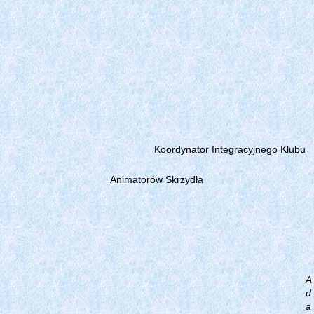
Koordynator Integracyjnego Klubu
Animatorów Skrzydła
A
d
a