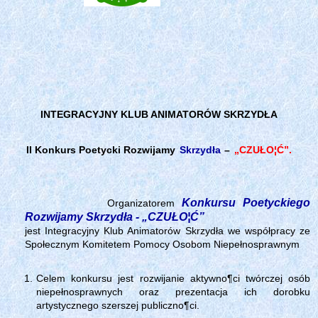
INTEGRACYJNY KLUB ANIMATORÓW SKRZYDŁA
II Konkurs Poetycki Rozwijamy
Skrzydła
–
„CZUŁO¦Ć”.
Konkursu Poetyckiego
Organizatorem
Rozwijamy Skrzydła -
„CZUŁO¦Ć”
jest Integracyjny Klub Animatorów Skrzydła we współpracy ze
Społecznym Komitetem Pomocy Osobom Niepełnosprawnym
Celem konkursu jest rozwijanie aktywno¶ci twórczej osób
niepełnosprawnych oraz prezentacja ich dorobku
artystycznego szerszej publiczno¶ci.