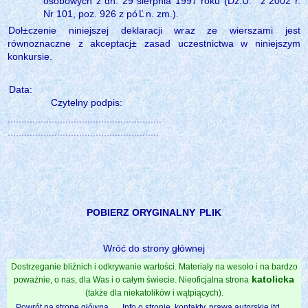
osobowych z dn. 29 sierpnia 1997 roku (Dz.U.
z 2002 r.
Nr 101, poz. 926 z pó
Ľ
n. zm.).
Doł±czenie niniejszej deklaracji wraz ze wierszami jest
równoznaczne z akceptacj± zasad uczestnictwa w niniejszym
konkursie.
Data:
Czytelny podpis:
........................................................
.......................................................
POBIERZ ORYGINALNY
PLIK
Wróć do strony głównej
Dostrzeganie bliźnich i odkrywanie wartości. Materiały na wesoło i na bardzo
katolicka
poważnie, o nas, dla Was i o całym świecie. Nieoficjalna strona
(także dla niekatolików i wątpiących).
Powrót na stronę główną
Info o stronie, kontakty, prawa autorskie itd.