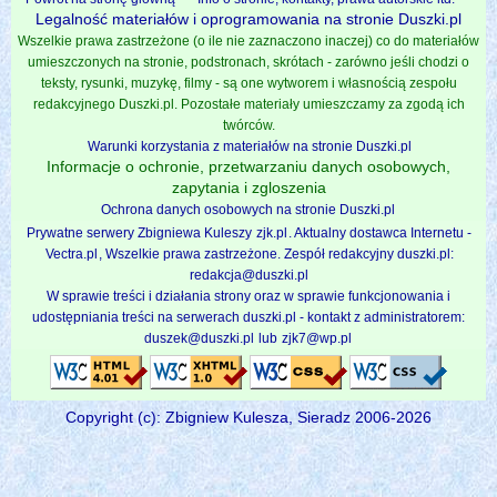
Legalność materiałów i oprogramowania na stronie Duszki.pl
Wszelkie prawa zastrzeżone (o ile nie zaznaczono inaczej) co do materiałów
umieszczonych na stronie, podstronach, skrótach - zarówno jeśli chodzi o
teksty, rysunki, muzykę, filmy - są one wytworem i własnością zespołu
redakcyjnego Duszki.pl. Pozostałe materiały umieszczamy za zgodą ich
twórców.
Warunki korzystania z materiałów na stronie Duszki.pl
Informacje o ochronie, przetwarzaniu danych osobowych,
zapytania i zgloszenia
Ochrona danych osobowych na stronie Duszki.pl
Prywatne serwery Zbigniewa Kuleszy
zjk.pl
. Aktualny dostawca Internetu -
Vectra.pl
, Wszelkie prawa zastrzeżone. Zespół redakcyjny duszki.pl:
redakcja@duszki.pl
W sprawie treści i działania strony oraz w sprawie funkcjonowania i
udostępniania treści na serwerach duszki.pl - kontakt z administratorem:
duszek@duszki.pl
lub
zjk7@wp.pl
Copyright (c): Zbigniew Kulesza, Sieradz 2006-2026