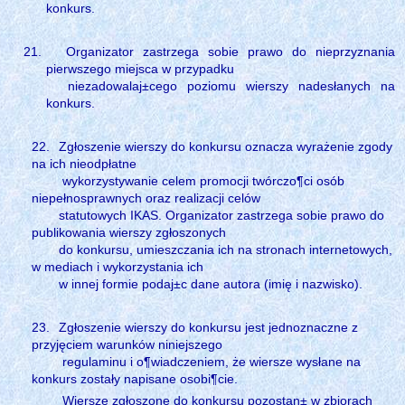
konkurs.
Organizator zastrzega sobie prawo do nieprzyznania
pierwszego miejsca w przypadku
niezadowalaj±cego poziomu wierszy nadesłanych na
konkurs.
22.
Zgłoszenie wierszy do konkursu oznacza wyrażenie zgody
na ich nieodpłatne
wykorzystywanie celem promocji twórczo¶ci osób
niepełnosprawnych oraz realizacji celów
statutowych IKAS. Organizator zastrzega sobie prawo do
publikowania wierszy zgłoszonych
do konkursu, umieszczania ich na stronach internetowych,
w mediach i wykorzystania ich
w innej formie podaj±c dane autora (imię i nazwisko).
23.
Zgłoszenie wierszy do konkursu jest jednoznaczne z
przyjęciem warunków niniejszego
regulaminu i o¶wiadczeniem, że wiersze wysłane na
konkurs zostały napisane osobi¶cie.
Wiersze zgłoszone do konkursu pozostan± w zbiorach