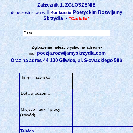
Zał±cznik 1. ZGŁOSZENIE
II
Poetyckim Rozwijamy
do uczestnictwa w
Konkursie
Skrzydła
-
”Czuło¶ć”
Data: ………………………………………………
Zgłoszenie należy wysłać na adres e-
poezja.rozwijamyskrzydla.com
mail:
Oraz na adres 44-100 Gliwice, ul. Słowackiego 58b
Imię
i n
azwisko
Data urodzenia
Miejsce nauki / pracy
(zawód)
Telefon