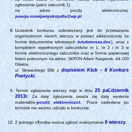
zgłoszenie (patrz zał±cznik 1)
na adres poczty elektronicznej:
poezja.rozwijamyskrzydla@wp.pl
Uczestnik konkursu zobowi±zany jest do przekazania
organizatorom swoich wierszy w postaci elektronicznej (w
formie dokumentów tekstowych
tutułwiersza.doc
), wraz z
kompletem wypełnionych zał±czników nr 1, nr 2 i nr 3 w
formie elektronicznego zał±cznika oraz w formie papierowej
listem poleconym na adres: SKPON Adam Kasperek, 44-100
Gliwice,
dopiskiem Klub – II Konkurs
ul. Słowackiego 58b
z
Poetycki.
25 paĽdziernik
Termin zgłaszania wierszy mija w dniu
2013r.
Za datę zgłoszenia uważa się datę wysłania
materiałów
poczt± elektroniczn±
. Prace nadesłane po
terminie nie wezm± udziału w konkursie.
6 wierszy.
Z jednego o¶rodka można zgłosić maksymalnie