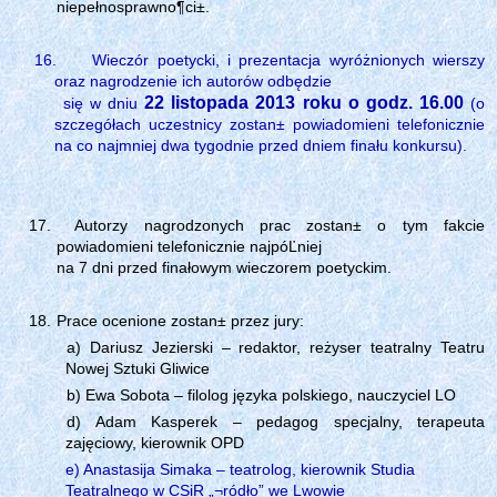
niepełnosprawno¶ci±.
16.
Wieczór poetycki, i prezentacja wyróżnionych wierszy
oraz nagrodzenie ich autorów odbędzie
22 listopada 2013 roku o godz. 16.00
się w dniu
(o
szczegółach uczestnicy zostan± powiadomieni telefonicznie
na co najmniej dwa tygodnie przed dniem finału konkursu).
Autorzy nagrodzonych prac zostan± o tym fakcie
powiadomieni telefonicznie najpóĽniej
na 7 dni przed finałowym wieczorem poetyckim.
Prace ocenione zostan± przez jury:
a) Dariusz Jezierski – redaktor, reżyser teatralny Teatru
Nowej Sztuki Gliwice
b) Ewa Sobota – filolog języka polskiego, nauczyciel LO
d) Adam Kasperek – pedagog specjalny, terapeuta
zajęciowy, kierownik OPD
e) Anastasija Simaka – teatrolog, kierownik Studia
Teatralnego w CSiR „¬ródło” we Lwowie