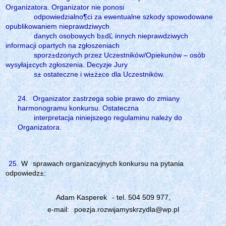
Organizatora. Organizator nie ponosi
odpowiedzialno¶ci za ewentualne szkody spowodowane
opublikowaniem nieprawdziwych
danych osobowych b±dĽ innych nieprawdziwych
informacji opartych na zgłoszeniach
sporz±dzonych przez Uczestników/Opiekunów – osób
wysyłaj±cych zgłoszenia. Decyzje Jury
s± ostateczne i wi±ż±ce dla Uczestników.
24.
Organizator zastrzega sobie prawo do zmiany
harmonogramu konkursu. Ostateczna
interpretacja niniejszego regulaminu należy do
Organizatora.
25.
W
sprawach organizacyjnych konkursu na pytania
odpowiedz±:
Adam Kasperek
- tel. 504 509 977,
e-mail:
poezja.rozwijamyskrzydla@wp.pl