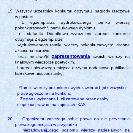
Wszyscy uczestnicy konkursu otrzymaj± nagrody rzeczowe
w postaci:
1 egzemplarza wydrukowanego tomiku wierszy
pokonkursowych*, pami±tkowego dyplomu
i
statuetki. Dodatkowo wyróżnieni laureaci konkursu
otrzymaj± 2 egzemplarze
wydrukowanego tomiku wierszy pokonkursowych*, drobne
akcesoria biurowe
zaprezentowania
oraz możliwo¶ć
swoich wierszy na
finałowym wieczorze poetyckim.
Laureat pierwszego miejsca otrzyma dodatkowo publikacje
ksi±żkow± niespodziankę.
*Tomiki wierszy pokonkursowych zawierać będ± wszystkie
prace zgłoszone na konkurs.
Zostan± wykonane i
zilustrowane przez osoby
niepełnosprawne, na zajęciach IKAS.
Organizator zastrzega sobie prawo do nie przyznania
pierwszego miejsca w przypadku
niezadowalaj±cego poziomu wierszy nadesłanych na