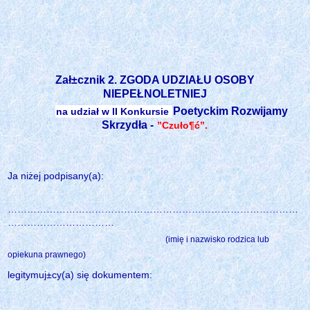
Zał±cznik 2. ZGODA UDZIAŁU OSOBY
NIEPEŁNOLETNIEJ
Poetyckim Rozwijamy
na udział w II Konkursie
Skrzydła -
”Czuło¶ć”.
Ja niżej podpisany(a):
………………………………………………………………………………
……………………………
(imię i nazwisko rodzica lub
opiekuna prawnego)
legitymuj±cy(a) się dokumentem:
………………………………………………………………………………