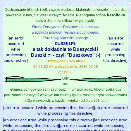
Dostrzeganie bliźnich i odkrywanie wartości. Materiały na wesoło i na bardzo
katolicka
poważnie, o nas, dla Was i o całym świecie. Nieoficjalna strona
(także dla niekatolików i wątpiących).
Strona Duszyczek i Duszków - Internetowa
wspólnota pomocy i wsparcia duchowego.
[an error
[an error
Rozmowy, wartości, intencje
occurred
DUSZKI.PL
occurred
while
a tak dokładnie to Duszyczki i
while
processing
processing
Duszki
- czyli "Duszkowo" :-)
(*)
this directive]
this directive]
Dzisiaj jest: 2026-08-07
00:28:52 Aktualizacja dnia: 2026-07-15
21:31:56
Gdy
ocz
ekujesz pomocy lub sam(a) chcesz innym pomagać. Albo chciał(a)byś
porozmawiać o czymś ważnym lub choćby tylko o wczorajszym podwieczorku
:-) Dla wszystkich, w każdym wieku - od 0 do 201 lat ;-)
[an error occurred while processing this directive][an error occurred
while processing this directive]
[an error occurred while processing this directive][an error occurred
while processing this directive][an error occurred while processing