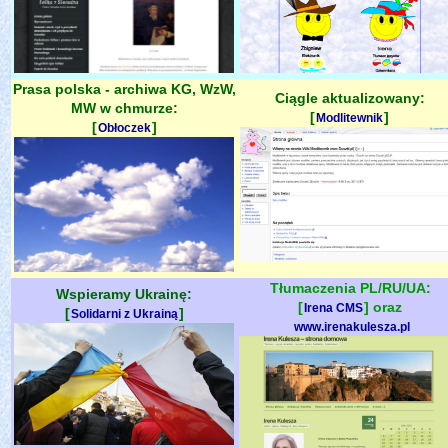
Prasa polska - archiwa KG, WzW,
Ciągle aktualizowany:
MW w chmurze:
[
]
Modlitewnik
[
]
Obłoczek
Tłumaczenia PL/RU/UA:
Wspieramy Ukrainę:
[
] oraz
Irena CMS
[
]
Solidarni z Ukrainą
www.irenakulesza.pl