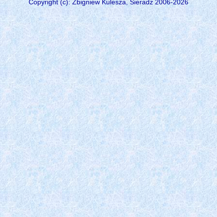
Copyright (c): Zbigniew Kulesza, Sieradz 2006-2026