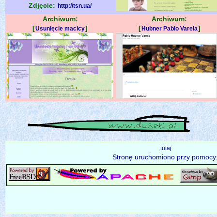
Zdjęcie:
http://tsn.ua/
Archiwum:
Archiwum:
[
]
[
]
Usunięcie macicy
Hubner Pablo Varela
tutaj
Stronę uruchomiono przy pomocy