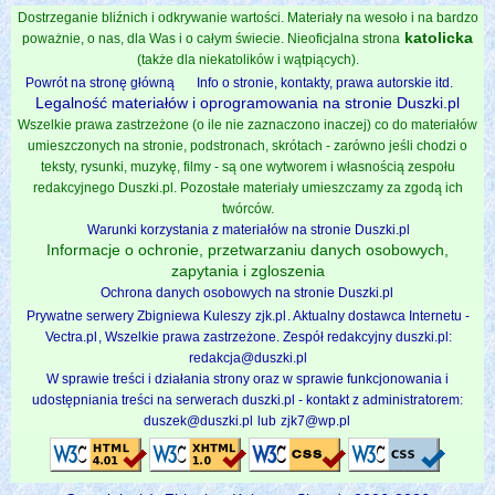
Dostrzeganie bliźnich i odkrywanie wartości. Materiały na wesoło i na bardzo
katolicka
poważnie, o nas, dla Was i o całym świecie. Nieoficjalna strona
(także dla niekatolików i wątpiących).
Powrót na stronę główną
Info o stronie, kontakty, prawa autorskie itd.
Legalność materiałów i oprogramowania na stronie Duszki.pl
Wszelkie prawa zastrzeżone (o ile nie zaznaczono inaczej) co do materiałów
umieszczonych na stronie, podstronach, skrótach - zarówno jeśli chodzi o
teksty, rysunki, muzykę, filmy - są one wytworem i własnością zespołu
redakcyjnego Duszki.pl. Pozostałe materiały umieszczamy za zgodą ich
twórców.
Warunki korzystania z materiałów na stronie Duszki.pl
Informacje o ochronie, przetwarzaniu danych osobowych,
zapytania i zgloszenia
Ochrona danych osobowych na stronie Duszki.pl
Prywatne serwery Zbigniewa Kuleszy
zjk.pl
. Aktualny dostawca Internetu -
Vectra.pl
, Wszelkie prawa zastrzeżone. Zespół redakcyjny duszki.pl:
redakcja@duszki.pl
W sprawie treści i działania strony oraz w sprawie funkcjonowania i
udostępniania treści na serwerach duszki.pl - kontakt z administratorem:
duszek@duszki.pl
lub
zjk7@wp.pl