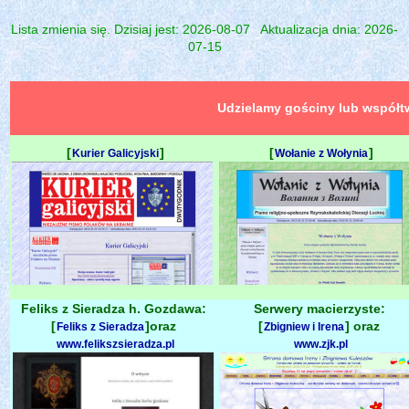
Lista zmienia się. Dzisiaj jest: 2026-08-07 Aktualizacja dnia: 2026-
07-15
Udzielamy gościny lub współt
[
]
[
]
Kurier Galicyjski
Wołanie z Wołynia
Feliks z Sieradza h. Gozdawa:
Serwery macierzyste:
[
]oraz
[
] oraz
Feliks z Sieradza
Zbigniew i Irena
www.felikszsieradza.pl
www.zjk.pl