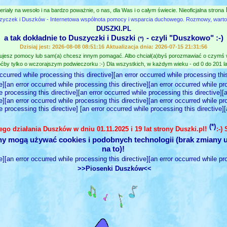
eriały na wesoło i na bardzo poważnie, o nas, dla Was i o całym świecie. Nieoficjalna strona
zyczek i Duszków - Internetowa wspólnota pomocy i wsparcia duchowego. Rozmowy, wartośc
DUSZKI.PL
a tak dokładnie to Duszyczki i Duszki
- czyli "Duszkowo" :-)
(*)
Dzisiaj jest: 2026-08-08 08:51:16 Aktualizacja dnia: 2026-07-15 21:31:56
jesz pomocy lub sam(a) chcesz innym pomagać. Albo chciał(a)byś porozmawiać o czymś
ćby tylko o wczorajszym podwieczorku :-) Dla wszystkich, w każdym wieku - od 0 do 201 lat
occurred while processing this directive][an error occurred while processing this
e][an error occurred while processing this directive][an error occurred while pr
e processing this directive][an error occurred while processing this directive][
e][an error occurred while processing this directive][an error occurred while pr
e processing this directive] [an error occurred while processing this directive]
(*)
nego działania Duszków w dniu 01.11.2025 i 19 lat strony Duszki.pl!
:-)
ny mogą używać cookies i podobnych technologii (brak zmiany u
na to)!
e][an error occurred while processing this directive][an error occurred while pr
>>Piosenki Duszków<<