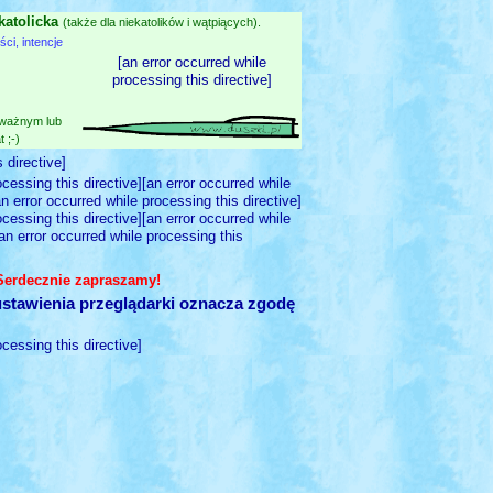
katolicka
(także dla niekatolików i wątpiących).
i, intencje
[an error occurred while
processing this directive]
 ważnym lub
 ;-)
 directive]
ocessing this directive][an error occurred while
an error occurred while processing this directive]
ocessing this directive][an error occurred while
[an error occurred while processing this
 Serdecznie zapraszamy!
stawienia przeglądarki oznacza zgodę
ocessing this directive]