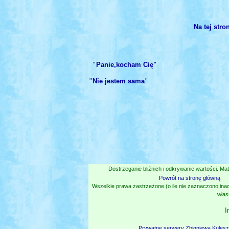
Na tej str
"
Panie,kocham Cię
"
"
Nie jestem sama
"
Dostrzeganie bliźnich i odkrywanie wartości. Mat
Powrót na stronę główną
Wszelkie prawa zastrzeżone (o ile nie zaznaczono inac
włas
I
Prywatne serwery Zbigniewa Kules