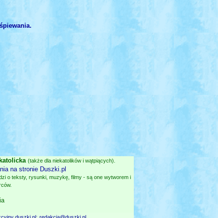
śpiewania.
katolicka
(także dla niekatolików i wątpiących).
ia na stronie Duszki.pl
i o teksty, rysunki, muzykę, filmy - są one wytworem i
rców.
ia
cyjny duszki.pl:
redakcja@duszki.pl