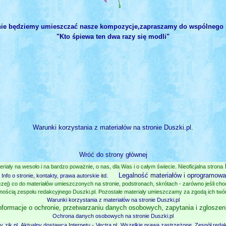
onie będziemy umieszczać nasze kompozycje,zapraszamy do wspólnego 
"Kto śpiewa ten dwa razy się modli"
Warunki korzystania z materiałów na stronie Duszki.pl.
Wróć do strony głównej
eriały na wesoło i na bardzo poważnie, o nas, dla Was i o całym świecie. Nieoficjalna strona
Legalność materiałów i oprogramowan
Info o stronie, kontakty, prawa autorskie itd.
zej) co do materiałów umieszczonych na stronie, podstronach, skrótach - zarówno jeśli chodz
nością zespołu redakcyjnego Duszki.pl. Pozostałe materiały umieszczamy za zgodą ich twó
Warunki korzystania z materiałów na stronie Duszki.pl
nformacje o ochronie, przetwarzaniu danych osobowych, zapytania i zgloszen
Ochrona danych osobowych na stronie Duszki.pl
zy
zjk.pl
. Aktualny dostawca Internetu -
Vectra.pl
, Wszelkie prawa zastrzeżone. Zespół redak