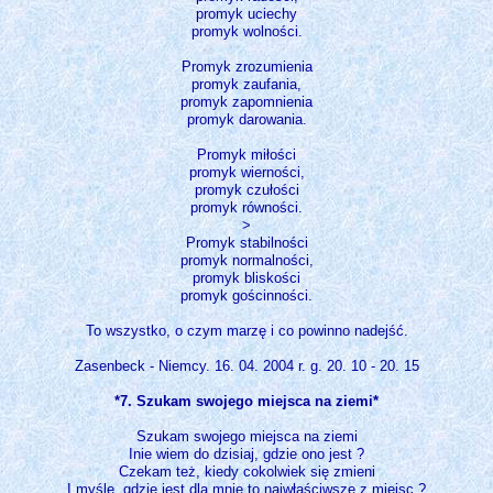
promyk uciechy
promyk wolności.
Promyk zrozumienia
promyk zaufania,
promyk zapomnienia
promyk darowania.
Promyk miłości
promyk wierności,
promyk czułości
promyk równości.
>
Promyk stabilności
promyk normalności,
promyk bliskości
promyk gościnności.
To wszystko, o czym marzę i co powinno nadejść.
Zasenbeck - Niemcy. 16. 04. 2004 r. g. 20. 10 - 20. 15
*7. Szukam swojego miejsca na ziemi*
Szukam swojego miejsca na ziemi
Inie wiem do dzisiaj, gdzie ono jest ?
Czekam też, kiedy cokolwiek się zmieni
I myślę, gdzie jest dla mnie to najwłaściwsze z miejsc ?