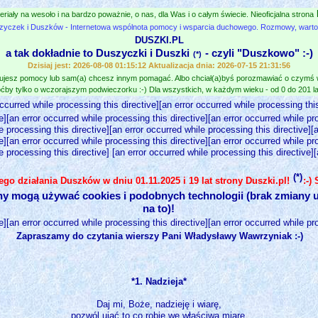
eriały na wesoło i na bardzo poważnie, o nas, dla Was i o całym świecie. Nieoficjalna strona
zyczek i Duszków - Internetowa wspólnota pomocy i wsparcia duchowego. Rozmowy, wartośc
DUSZKI.PL
a tak dokładnie to Duszyczki i Duszki
- czyli "Duszkowo" :-)
(*)
Dzisiaj jest: 2026-08-08 01:15:12 Aktualizacja dnia: 2026-07-15 21:31:56
jesz pomocy lub sam(a) chcesz innym pomagać. Albo chciał(a)byś porozmawiać o czymś
ćby tylko o wczorajszym podwieczorku :-) Dla wszystkich, w każdym wieku - od 0 do 201 lat
occurred while processing this directive][an error occurred while processing this
e][an error occurred while processing this directive][an error occurred while pr
e processing this directive][an error occurred while processing this directive][
e][an error occurred while processing this directive][an error occurred while pr
e processing this directive] [an error occurred while processing this directive]
(*)
nego działania Duszków w dniu 01.11.2025 i 19 lat strony Duszki.pl!
:-)
ny mogą używać cookies i podobnych technologii (brak zmiany u
na to)!
e][an error occurred while processing this directive][an error occurred while pr
Zapraszamy do czytania wierszy Pani Władysławy Wawrzyniak :-)
*1. Nadzieja*
Daj mi, Boże, nadzieję i wiarę,
pozwól ująć to co robię we właściwą miarę,