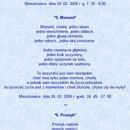
Mieszkowice. dnia 19. 02. 2004 r. g. 7. 30 - 8.00
*5. Moment*
Moment, chwila, jedno słowo,
jedno westchnienie, jeden oddech,
jedno głową skinienie,
jeden odruch , jedno oka zmrużenie.
Jedno ziewnięcie głębokie,
jeden krok uczyniony,
jedno spojrzenie na boki,
jeden dobry uczynek spełniony.
To wszystko jest nam niezbędne,
choć trwa tylko jeden moment, chwilę,
a jednak nam wszystkim do życia potrzebne,
bo przecież życie jest z momentów i chwil złożone, chyba się nie mylę?
Mieszkowice. dnia 26. 01. 2004 r. godz. 16. 45 - 17. 00
**
*6. Promyk*
Promyk nadziei
promyk radości,