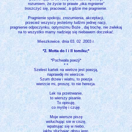
rozumiem, że życie to prawie „oka mgnienie”
troszczyć się, pracować, a gdzie me pragnienie.
Pragnienie spokoju, zrozumienia, akceptacji,
przecież wszyscy jesteśmy ludźmi jednej nacji,
pragnienie odpoczynku, optymizmu Boże , daj trochę, nie zwlekaj
na to wszystko mamy nadzieję się niebawem doczekać.
Mieszkowice. dnia 03. 02 .2003 r.
*2. Motta do I i II tomiku;*
*Pochwała poezji*
* *
Szelest kartek na wietrze jest poezją,
naprawdę mi wierzcie.
Szum drzew i wiatru, to poezja
wierzcie mi, proszę, to nie herezja.
Lek na przetrwanie,
to wierszy pisanie.
To opisuję,
co myślę i czuję.
Moje wiersze piszę
wsłuchując sie w ciszę,
wpatrując się w niebo,
jakby słuchając głosu jego.