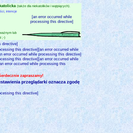
katolicka
(także dla niekatolików i wątpiących).
i, intencje
[an error occurred while
processing this directive]
 ważnym lub
 ;-)
 directive]
ocessing this directive][an error occurred while
an error occurred while processing this directive]
ocessing this directive][an error occurred while
[an error occurred while processing this
 Serdecznie zapraszamy!
stawienia przeglądarki oznacza zgodę
ocessing this directive]