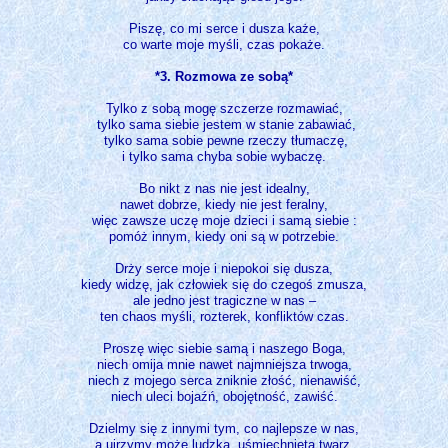
Piszę, co mi serce i dusza każe,
co warte moje myśli, czas pokaże.
*3. Rozmowa ze sobą*
Tylko z sobą mogę szczerze rozmawiać,
tylko sama siebie jestem w stanie zabawiać,
tylko sama sobie pewne rzeczy tłumaczę,
i tylko sama chyba sobie wybaczę.
Bo nikt z nas nie jest idealny,
nawet dobrze, kiedy nie jest feralny,
więc zawsze uczę moje dzieci i samą siebie :
pomóż innym, kiedy oni są w potrzebie.
Drży serce moje i niepokoi się dusza,
kiedy widzę, jak człowiek się do czegoś zmusza,
ale jedno jest tragiczne w nas –
ten chaos myśli, rozterek, konfliktów czas.
Proszę więc siebie samą i naszego Boga,
niech omija mnie nawet najmniejsza trwoga,
niech z mojego serca zniknie złość, nienawiść,
niech uleci bojaźń, obojętność, zawiść.
Dzielmy się z innymi tym, co najlepsze w nas,
a ujrzymy może ludzką, uśmiechnięta twarz,