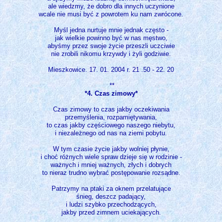
ale wiedzmy, że dobro dla innych uczynione
wcale nie musi być z powrotem ku nam zwrócone.
Myśl jedna nurtuje mnie jednak często -
jak wielkie powinno być w nas męstwo,
abyśmy przez swoje życie przeszli uczciwie
nie zrobili nikomu krzywdy i żyli godziwie.
Mieszkowice. 17. 01. 2004 r. 21 .50 - 22. 20
**
*4. Czas zimowy*
Czas zimowy to czas jakby oczekiwania
przemyślenia, rozpamiętywania,
to czas jakby częściowego naszego niebytu,
i niezależnego od nas na ziemi pobytu.
W tym czasie życie jakby wolniej płynie,
i choć różnych wiele spraw dzieje się w rodzinie -
ważnych i mniej ważnych, złych i dobrych
to nieraz trudno wybrać postępowanie rozsądne.
Patrzymy na ptaki za oknem przelatujące
śnieg, deszcz padający,
i ludzi szybko przechodzących,
jakby przed zimnem uciekających.