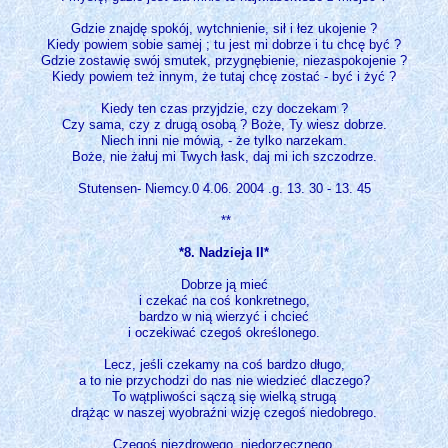
Gdzie znajdę spokój, wytchnienie, sił i łez ukojenie ?
Kiedy powiem sobie samej ; tu jest mi dobrze i tu chcę być ?
Gdzie zostawię swój smutek, przygnębienie, niezaspokojenie ?
Kiedy powiem też innym, że tutaj chcę zostać - być i żyć ?
Kiedy ten czas przyjdzie, czy doczekam ?
Czy sama, czy z drugą osobą ? Boże, Ty wiesz dobrze.
Niech inni nie mówią, - że tylko narzekam.
Boże, nie żałuj mi Twych łask, daj mi ich szczodrze.
Stutensen- Niemcy.0 4.06. 2004 .g. 13. 30 - 13. 45
**
*8. Nadzieja II*
Dobrze ją mieć
i czekać na coś konkretnego,
bardzo w nią wierzyć i chcieć
i oczekiwać czegoś określonego.
Lecz, jeśli czekamy na coś bardzo długo,
a to nie przychodzi do nas nie wiedzieć dlaczego?
To wątpliwości sączą się wielką strugą
drążąc w naszej wyobraźni wizję czegoś niedobrego.
Czegoś niezdrowego, niedorzecznego,