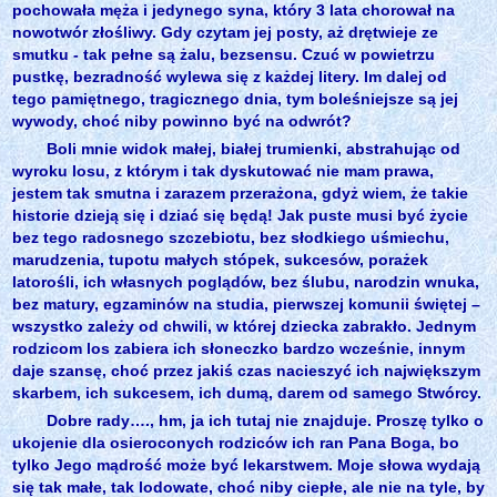
pochowała męża i jedynego syna, który 3 lata chorował na
nowotwór złośliwy. Gdy czytam jej posty, aż drętwieje ze
smutku - tak pełne są żalu, bezsensu. Czuć w powietrzu
pustkę, bezradność wylewa się z każdej litery. Im dalej od
tego pamiętnego, tragicznego dnia, tym boleśniejsze są jej
wywody, choć niby powinno być na odwrót?
Boli mnie widok małej, białej trumienki, abstrahując od
wyroku losu, z którym i tak dyskutować nie mam prawa,
jestem tak smutna i zarazem przerażona, gdyż wiem, że takie
historie dzieją się i dziać się będą! Jak puste musi być życie
bez tego radosnego szczebiotu, bez słodkiego uśmiechu,
marudzenia, tupotu małych stópek, sukcesów, porażek
latorośli, ich własnych poglądów, bez ślubu, narodzin wnuka,
bez matury, egzaminów na studia, pierwszej komunii świętej –
wszystko zależy od chwili, w której dziecka zabrakło. Jednym
rodzicom los zabiera ich słoneczko bardzo wcześnie, innym
daje szansę, choć przez jakiś czas nacieszyć ich największym
skarbem, ich sukcesem, ich dumą, darem od samego Stwórcy.
Dobre rady…., hm, ja ich tutaj nie znajduje. Proszę tylko o
ukojenie dla osieroconych rodziców ich ran Pana Boga, bo
tylko Jego mądrość może być lekarstwem. Moje słowa wydają
się tak małe, tak lodowate, choć niby ciepłe, ale nie na tyle, by