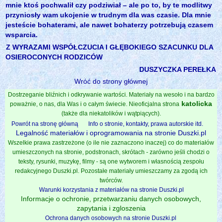
mnie ktoś pochwalił czy podziwiał – ale po to, by te modlitwy
przyniosły wam ukojenie w trudnym dla was czasie. Dla mnie
jesteście bohaterami, ale nawet bohaterzy potrzebują czasem
wsparcia.
Z WYRAZAMI WSPÓŁCZUCIA I GŁĘBOKIEGO SZACUNKU DLA
OSIEROCONYCH RODZICÓW
DUSZYCZKA PEREŁKA
Wróć do strony głównej
Dostrzeganie bliźnich i odkrywanie wartości. Materiały na wesoło i na bardzo
katolicka
poważnie, o nas, dla Was i o całym świecie. Nieoficjalna strona
(także dla niekatolików i wątpiących).
Powrót na stronę główną
Info o stronie, kontakty, prawa autorskie itd.
Legalność materiałów i oprogramowania na stronie Duszki.pl
Wszelkie prawa zastrzeżone (o ile nie zaznaczono inaczej) co do materiałów
umieszczonych na stronie, podstronach, skrótach - zarówno jeśli chodzi o
teksty, rysunki, muzykę, filmy - są one wytworem i własnością zespołu
redakcyjnego Duszki.pl. Pozostałe materiały umieszczamy za zgodą ich
twórców.
Warunki korzystania z materiałów na stronie Duszki.pl
Informacje o ochronie, przetwarzaniu danych osobowych,
zapytania i zgloszenia
Ochrona danych osobowych na stronie Duszki.pl