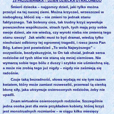
15 PAŹDZIERNIKA – DZIEŃ DZIECKA UTRACONEGO
Śmierć dziecka – najgorszy dzień, jaki tylko można
przeżyć na tej naszej ziemi. Można krzyczeć, wrzeszczeć w
niebogłosy, kłócić się – nie zmieni to jednak stanu
faktycznego. Tak bolesny cios, tak trudny krzyż wywołuje
powszechne współczucie, strach tych, tych mają przy sobie
swoje dzieci, ale nie wiedzą, czy wyroki nieba nie zmienią tego
stanu rzeczy!
Jak wielki musi to być dramat, wiedzą tylko
niechciani odbiorcy tej ogromnej tragedii, i rzecz jasna Pan
Bóg. Łatwo jest powiedzieć „To wola Najwyższego” –
oczywiście, bezdyskusyjnie, to On tak chciał, jednak serca
rodziców od tych słów nie staną się mniej cierniowe. Nie
wymarzą sobie tego bólu z duszy i szybko nie uśmiechną się,
a może nie zrobią tego już nigdy – nigdy nie zaśmieją się
radośnie.
Czuje taką bezradność, słowa wydają mi się tym razem
kwiatem, który może zamiast rozweselić, przerwać tą cienką
błonę siły, jaka utrzymuje osieroconych rodziców, żeby nie
upadli.
Znam wirtualnie osieroconych rodziców. Szczególnie
jedna osoba jest dla mnie przykładem kobiety, której krzyż
jest monstrualnych rozmiarów – w ciągu kilku miesięcy