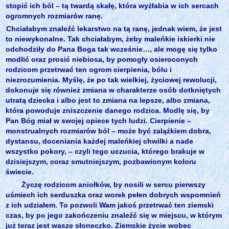
stopić ich ból – tą twardą skałę, która wyżłabia w ich sercach
ogromnych rozmiarów ranę.
Chciałabym znaleźć lekarstwo na tą ranę, jednak wiem, że jest
to niewykonalne. Tak chciałabym, żeby maleńkie iskierki nie
odchodziły do Pana Boga tak wcześnie…, ale mogę się tylko
modlić oraz prosić niebiosa, by pomogły osieroconych
rodzicom przetrwać ten ogrom cierpienia, bólu i
niezrozumienia. Myślę, że po tak wielkiej, życiowej rewolucji,
dokonuje się również zmiana w charakterze osób dotkniętych
utratą dziecka i albo jest to zmiana na lepsze, albo zmiana,
która powoduje zniszczenie danego rodzica. Modlę się, by
Pan Bóg miał w swojej opiece tych ludzi. Cierpienie –
monstrualnych rozmiarów ból – może być zalążkiem dobra,
dystansu, doceniania każdej maleńkiej chwilki a nade
wszystko pokory, – czyli tego uczucia, którego brakuje w
dzisiejszym, coraz smutniejszym, pozbawionym koloru
świecie.
Życzę rodzicom aniołków, by nosili w sercu pierwszy
uśmiech ich serduszka oraz worek pełen dobrych wspomnień
z ich udziałem. To pozwoli Wam jakoś przetrwać ten ziemski
czas, by po jego zakończeniu znaleźć się w miejscu, w którym
już teraz jest wasze słoneczko. Ziemskie życie wobec