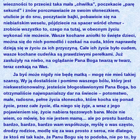
wieczności to przecież taka mała „chwilka”, poczekacie „parę
sekund” i znów porozmawiacie ze swoim słoneczkiem,
utulicie je do snu, poczytacie bajki, pobawicie się na
niebiańskim weselu, pójdziecie na spacer wśród chmur -
zrobicie wszystko to, czego na tutaj, w obecnym życiu
wykonać nie możecie. Wasze kochane aniołki to święte dzieci,
można się do nich pomodlić i czekać na cuda, które naprawdę
dzieją się w życiu za ich przyczyną. Całe ich życie było cudem,
wasze kochane cudeńka są prawdziwymi perełkami. Już
zasłużyły na niebo, na oglądanie Pana Boga twarzą w twarz,
teraz czekają na Was.
Ja być może nigdy nie będę matką – mogę nie mieć takiej
szansy, Wy ją dostaliście i pomimo waszego bólu, który jest
niekwestionowalny, jesteście błogosławionymi Pana Boga, bo
otrzymaliście najwspanialszy dar na świecie – potomstwo,
małe, radosne, pełne życia słoneczko, które kocha się ponad
życie, przez całe życie, dla niego się żyje, a wraz z jego
pojawieniem się, życie nabiera tęczowych barw. Może nie
wiem, co mówię, bo nie jestem mamą… ale po prostu bardzo,
bardzo, bardzo, bardzo wam współczuje, myślę o was często,
drodzy rodzice, modlę się za was prosto z serca, nie dlatego,
że ktoś mi tak każe, że Panu Bogu się to podoba, nie po to, by