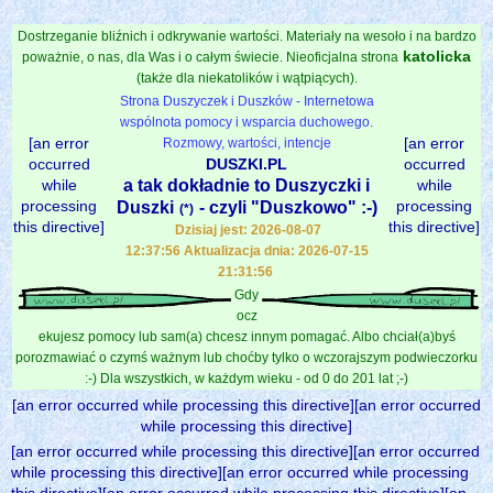
Dostrzeganie bliźnich i odkrywanie wartości. Materiały na wesoło i na bardzo
katolicka
poważnie, o nas, dla Was i o całym świecie. Nieoficjalna strona
(także dla niekatolików i wątpiących).
Strona Duszyczek i Duszków - Internetowa
wspólnota pomocy i wsparcia duchowego.
[an error
[an error
Rozmowy, wartości, intencje
occurred
DUSZKI.PL
occurred
while
a tak dokładnie to Duszyczki i
while
processing
processing
Duszki
- czyli "Duszkowo" :-)
(*)
this directive]
this directive]
Dzisiaj jest: 2026-08-07
12:37:56 Aktualizacja dnia: 2026-07-15
21:31:56
Gdy
ocz
ekujesz pomocy lub sam(a) chcesz innym pomagać. Albo chciał(a)byś
porozmawiać o czymś ważnym lub choćby tylko o wczorajszym podwieczorku
:-) Dla wszystkich, w każdym wieku - od 0 do 201 lat ;-)
[an error occurred while processing this directive][an error occurred
while processing this directive]
[an error occurred while processing this directive][an error occurred
while processing this directive][an error occurred while processing