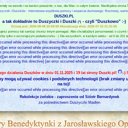
eriały na wesoło i na bardzo poważnie, o nas, dla Was i o całym świecie. Nieoficjalna strona
zyczek i Duszków - Internetowa wspólnota pomocy i wsparcia duchowego. Rozmowy, wartośc
DUSZKI.PL
a tak dokładnie to Duszyczki i Duszki
- czyli "Duszkowo" :-)
(*)
Dzisiaj jest: 2026-08-08 20:59:59 Aktualizacja dnia: 2026-07-15 21:31:56
jesz pomocy lub sam(a) chcesz innym pomagać. Albo chciał(a)byś porozmawiać o czymś
ćby tylko o wczorajszym podwieczorku :-) Dla wszystkich, w każdym wieku - od 0 do 201 lat
occurred while processing this directive][an error occurred while processing this
e][an error occurred while processing this directive][an error occurred while pr
e processing this directive][an error occurred while processing this directive][
e][an error occurred while processing this directive][an error occurred while pr
e processing this directive] [an error occurred while processing this directive]
(*)
nego działania Duszków w dniu 01.11.2025 i 19 lat strony Duszki.pl!
:-)
ny mogą używać cookies i podobnych technologii (brak zmiany u
na to)!
e][an error occurred while processing this directive][an error occurred while pr
Rekolekcje żeńskie - zaproszenie od Sióstr Bernardynek
za pośrednictwem Duszyczki Madlen