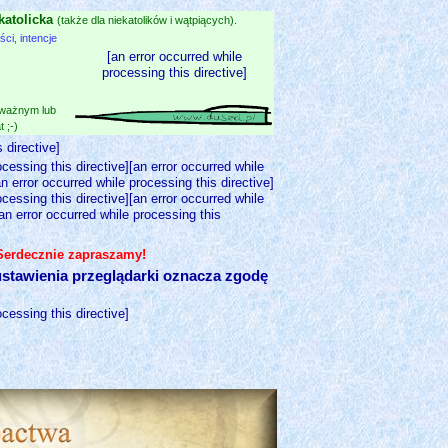
katolicka
(także dla niekatolików i wątpiących).
i, intencje
[an error occurred while
processing this directive]
 ważnym lub
 ;-)
 directive]
ocessing this directive][an error occurred while
an error occurred while processing this directive]
ocessing this directive][an error occurred while
[an error occurred while processing this
 Serdecznie zapraszamy!
stawienia przeglądarki oznacza zgodę
ocessing this directive]