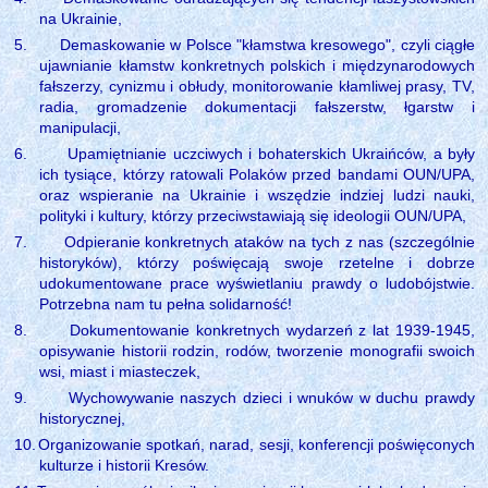
na Ukrainie,
5.
Demaskowanie w Polsce "kłamstwa kresowego", czyli ciągłe
ujawnianie kłamstw konkretnych polskich i międzynarodowych
fałszerzy, cynizmu i obłudy, monitorowanie kłamliwej prasy, TV,
radia, gromadzenie dokumentacji fałszerstw, łgarstw i
manipulacji,
6.
Upamiętnianie uczciwych i bohaterskich Ukraińców, a były
ich tysiące, którzy ratowali Polaków przed bandami OUN/UPA,
oraz wspieranie na Ukrainie i wszędzie indziej ludzi nauki,
polityki i kultury, którzy przeciwstawiają się ideologii OUN/UPA,
7.
Odpieranie konkretnych ataków na tych z nas (szczególnie
historyków), którzy poświęcają swoje rzetelne i dobrze
udokumentowane prace wyświetlaniu prawdy o ludobójstwie.
Potrzebna nam tu pełna solidarność!
8.
Dokumentowanie konkretnych wydarzeń z lat 1939-1945,
opisywanie historii rodzin, rodów, tworzenie monografii swoich
wsi, miast i miasteczek,
9.
Wychowywanie naszych dzieci i wnuków w duchu prawdy
historycznej,
10.
Organizowanie spotkań, narad, sesji, konferencji poświęconych
kulturze i historii Kresów.