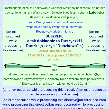
Dostrzeganie bliźnich i odkrywanie wartości. Materiały na wesoło i na bardzo
katolicka
poważnie, o nas, dla Was i o całym świecie. Nieoficjalna strona
(także dla niekatolików i wątpiących).
Strona Duszyczek i Duszków - Internetowa
wspólnota pomocy i wsparcia duchowego.
[an error
[an error
Rozmowy, wartości, intencje
occurred
DUSZKI.PL
occurred
while
a tak dokładnie to Duszyczki i
while
processing
processing
Duszki
- czyli "Duszkowo" :-)
(*)
this directive]
this directive]
Dzisiaj jest: 2026-08-09
17:48:08 Aktualizacja dnia: 2026-07-15
21:31:56
Gdy
ocz
ekujesz pomocy lub sam(a) chcesz innym pomagać. Albo chciał(a)byś
porozmawiać o czymś ważnym lub choćby tylko o wczorajszym podwieczorku
:-) Dla wszystkich, w każdym wieku - od 0 do 201 lat ;-)
[an error occurred while processing this directive][an error occurred
while processing this directive]
[an error occurred while processing this directive][an error occurred
while processing this directive][an error occurred while processing