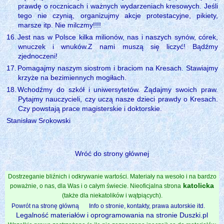
prawdę o rocznicach i ważnych wydarzeniach kresowych. Jeśli
tego nie czynią, organizujmy akcje protestacyjne, pikiety,
marsze itp. Nie milczmy!!!!
16.
Jest nas w Polsce kilka milionów, nas i naszych synów, córek,
wnuczek i wnuków.Z nami muszą się liczyć! Bądźmy
zjednoczeni!
17.
Pomagajmy naszym siostrom i braciom na Kresach. Stawiajmy
krzyże na bezimiennych mogiłach.
18.
Wchodźmy do szkół i uniwersytetów. Żądajmy swoich praw.
Pytajmy nauczycieli, czy uczą nasze dzieci prawdy o Kresach.
Czy powstają prace magisterskie i doktorskie.
Stanisław Srokowski
Wróć do strony głównej
Dostrzeganie bliźnich i odkrywanie wartości. Materiały na wesoło i na bardzo
katolicka
poważnie, o nas, dla Was i o całym świecie. Nieoficjalna strona
(także dla niekatolików i wątpiących).
Powrót na stronę główną
Info o stronie, kontakty, prawa autorskie itd.
Legalność materiałów i oprogramowania na stronie Duszki.pl