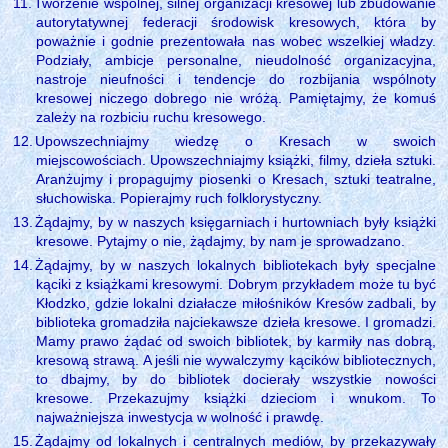
11.
Tworzenie wspólnej, silnej organizacji kresowej lub zbudowanie
autorytatywnej federacji środowisk kresowych, która by
poważnie i godnie prezentowała nas wobec wszelkiej władzy.
Podziały, ambicje personalne, nieudolność organizacyjna,
nastroje nieufności i tendencje do rozbijania wspólnoty
kresowej niczego dobrego nie wróżą. Pamiętajmy, że komuś
zależy na rozbiciu ruchu kresowego.
12.
Upowszechniajmy wiedzę o Kresach w swoich
miejscowościach. Upowszechniajmy książki, filmy, dzieła sztuki.
Aranżujmy i propagujmy piosenki o Kresach, sztuki teatralne,
słuchowiska. Popierajmy ruch folklorystyczny.
13.
Żądajmy, by w naszych księgarniach i hurtowniach były książki
kresowe. Pytajmy o nie, żądajmy, by nam je sprowadzano.
14.
Żądajmy, by w naszych lokalnych bibliotekach były specjalne
kąciki z książkami kresowymi. Dobrym przykładem może tu być
Kłodzko, gdzie lokalni działacze miłośników Kresów zadbali, by
biblioteka gromadziła najciekawsze dzieła kresowe. I gromadzi.
Mamy prawo żądać od swoich bibliotek, by karmiły nas dobrą,
kresową strawą. A jeśli nie wywalczymy kącików bibliotecznych,
to dbajmy, by do bibliotek docierały wszystkie nowości
kresowe. Przekazujmy książki dzieciom i wnukom. To
najważniejsza inwestycja w wolność i prawdę.
15.
Żądajmy od lokalnych i centralnych mediów, by przekazywały