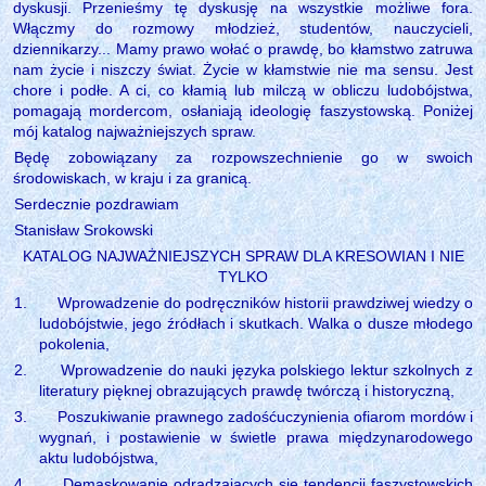
dyskusji. Przenieśmy tę dyskusję na wszystkie możliwe fora.
Włączmy do rozmowy młodzież, studentów, nauczycieli,
dziennikarzy... Mamy prawo wołać o prawdę, bo kłamstwo zatruwa
nam życie i niszczy świat. Życie w kłamstwie nie ma sensu. Jest
chore i podłe. A ci, co kłamią lub milczą w obliczu ludobójstwa,
pomagają mordercom, osłaniają ideologię faszystowską. Poniżej
mój katalog najważniejszych spraw.
Będę zobowiązany za rozpowszechnienie go w swoich
środowiskach, w kraju i za granicą.
Serdecznie pozdrawiam
Stanisław Srokowski
KATALOG NAJWAŻNIEJSZYCH SPRAW DLA KRESOWIAN I NIE
TYLKO
1.
Wprowadzenie do podręczników historii prawdziwej wiedzy o
ludobójstwie, jego źródłach i skutkach. Walka o dusze młodego
pokolenia,
2.
Wprowadzenie do nauki języka polskiego lektur szkolnych z
literatury pięknej obrazujących prawdę twórczą i historyczną,
3.
Poszukiwanie prawnego zadośćuczynienia ofiarom mordów i
wygnań, i postawienie w świetle prawa międzynarodowego
aktu ludobójstwa,
4.
Demaskowanie odradzających się tendencji faszystowskich