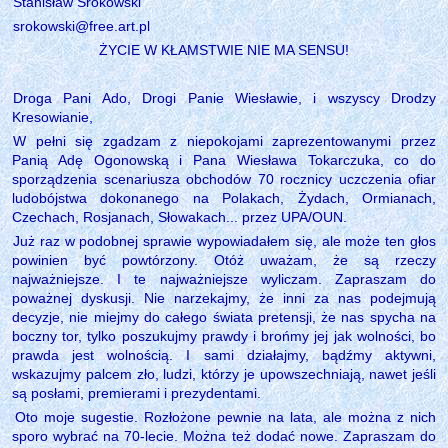
Stanisław Srokowski
srokowski@free.art.pl
ŻYCIE W KŁAMSTWIE NIE MA SENSU!
Droga Pani Ado, Drogi Panie Wiesławie, i wszyscy Drodzy
Kresowianie,
W pełni się zgadzam z niepokojami zaprezentowanymi przez
Panią Adę Ogonowską i Pana Wiesława Tokarczuka, co do
sporządzenia scenariusza obchodów 70 rocznicy uczczenia ofiar
ludobójstwa dokonanego na Polakach, Żydach, Ormianach,
Czechach, Rosjanach, Słowakach... przez UPA/OUN.
Już raz w podobnej sprawie wypowiadałem się, ale może ten głos
powinien być powtórzony. Otóż uważam, że są rzeczy
najważniejsze. I te najważniejsze wyliczam. Zapraszam do
poważnej dyskusji. Nie narzekajmy, że inni za nas podejmują
decyzje, nie miejmy do całego świata pretensji, że nas spycha na
boczny tor, tylko poszukujmy prawdy i brońmy jej jak wolności, bo
prawda jest wolnością. I sami działajmy, bądźmy aktywni,
wskazujmy palcem zło, ludzi, którzy je upowszechniają, nawet jeśli
są posłami, premierami i prezydentami.
Oto moje sugestie. Rozłożone pewnie na lata, ale można z nich
sporo wybrać na 70-lecie. Można też dodać nowe. Zapraszam do