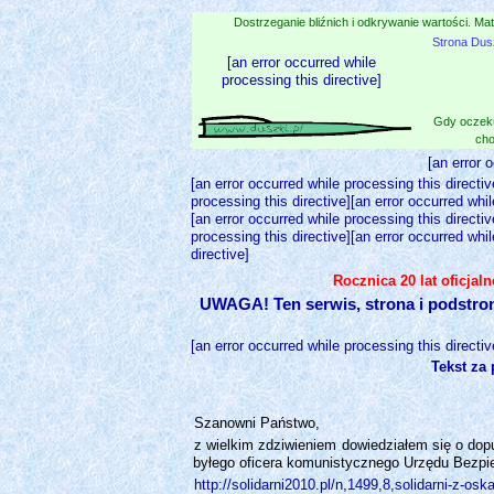
Dostrzeganie bliźnich i odkrywanie wartości. Mat
Strona Dus
[an error occurred while
processing this directive]
Gdy oczeku
cho
[an error 
[an error occurred while processing this directiv
processing this directive][an error occurred whil
[an error occurred while processing this directiv
processing this directive][an error occurred whil
directive]
Rocznica 20 lat oficjal
UWAGA! Ten serwis, strona i podstro
[an error occurred while processing this directiv
Tekst za
Szanowni Państwo,
z wielkim zdziwieniem dowiedziałem się o dop
byłego oficera komunistycznego Urzędu Bezpie
http://solidarni2010.pl/n,1499,8,solidarni-z