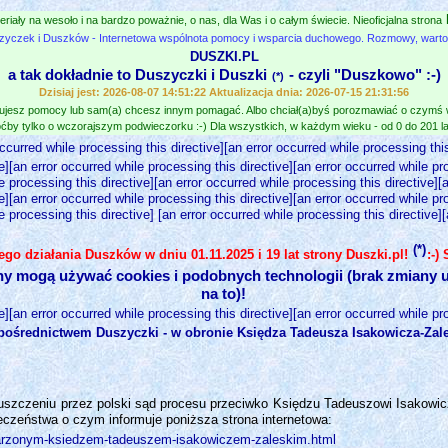
eriały na wesoło i na bardzo poważnie, o nas, dla Was i o całym świecie. Nieoficjalna strona
zyczek i Duszków - Internetowa wspólnota pomocy i wsparcia duchowego. Rozmowy, wartośc
DUSZKI.PL
a tak dokładnie to Duszyczki i Duszki
- czyli "Duszkowo" :-)
(*)
Dzisiaj jest: 2026-08-07 14:51:22 Aktualizacja dnia: 2026-07-15 21:31:56
jesz pomocy lub sam(a) chcesz innym pomagać. Albo chciał(a)byś porozmawiać o czymś
ćby tylko o wczorajszym podwieczorku :-) Dla wszystkich, w każdym wieku - od 0 do 201 lat
occurred while processing this directive][an error occurred while processing this
e][an error occurred while processing this directive][an error occurred while pr
e processing this directive][an error occurred while processing this directive][
e][an error occurred while processing this directive][an error occurred while pr
e processing this directive] [an error occurred while processing this directive]
(*)
nego działania Duszków w dniu 01.11.2025 i 19 lat strony Duszki.pl!
:-)
ny mogą używać cookies i podobnych technologii (brak zmiany u
na to)!
e][an error occurred while processing this directive][an error occurred while pr
 pośrednictwem Duszyczki - w obronie Księdza Tadeusza Isakowicza-Zale
uszczeniu przez polski sąd procesu przeciwko Księdzu Tadeuszowi Isakowic
czeństwa o czym informuje poniższa strona internetowa:
-oskarzonym-ksiedzem-tadeuszem-isakowiczem-zaleskim.html