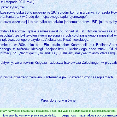
z listopada 2011 roku).
a przeczytać, że:
 Rzeszowie oskarżył o popełnienie 197 zbrodni komunistycznych b. szefa P
karżenia trafił w środę do miejscowego sądu rejonowego”.
ne dużo wcześniej i to nie tylko przeciwko jednemu szefowi UBP, jak to b
Bohdan Osadczuk, gdzie zamieszkiwał od ponad 70 lat. Był on wówczas stu
pospolita”, że był zwolennikiem pojednania polsko-ukraińskiego i mieszkał
” z rąk ówczesnego prezydenta Aleksandra Kwaśniewskiego.
ecku w 2004 roku p.t. „Ein ukrainischer Kosmopolit mit Berliner Adres
ednego z twórców ideologii nacjonalizmu ukraińskiego spod znaku OUN
 formacji SS „Nachtigall”, „Rolland” czy „Galizien”, nazywał miasto Warszawę
biektywny, że uniewinni Księdza Tadeusza Isakowicza-Zaleskiego i w przyszł
o pisma otwartego zarówno w Internecie jak i gazetach czy czasopismach
Wróć do strony głównej
eriały na wesoło i na bardzo poważnie, o nas, dla Was i o całym świecie. Nieoficjalna strona
Legalność materiałów i oprogramowan
Info o stronie, kontakty, prawa autorskie itd.