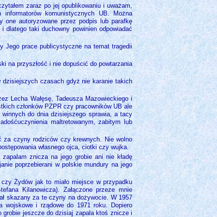
ytałem zaraz po jej opublikowaniu i uważam,
ch informatorów komunistycznych UB. Można
y one autoryzowane przez podpis lub parafkę
a i dlatego taki duchowny powinien odpowiadać
 Jego prace publicystyczne na temat tragedii
i na przyszłość i nie dopuścić do powtarzania
 dzisiejszych czasach gdyż nie karanie takich
przez Lecha Wałęsę, Tadeusza Mazowieckiego i
ystkich członków PZPR czy pracowników UB ale
ie winnych do dnia dzisiejszego sprawia, a tacy
zadośćuczynienia maltretowanym, zabitym lub
ć za czyny rodziców czy krewnych. Nie wolno
postępowania własnego ojca, ciotki czy wujka.
zapalam znicza na jego grobie ani nie kładę
janie poprzebierani w polskie mundury na jego
w czy Żydów jak to miało miejsce w przypadku
Stefana Kilanowicza). Załączone przeze mnie
tał skazany za te czyny na dożywocie. W 1957
ka wojskowe i rządowe do 1971 roku. Dopiero
grobie jeszcze do dzisiaj zapala ktoś znicze i