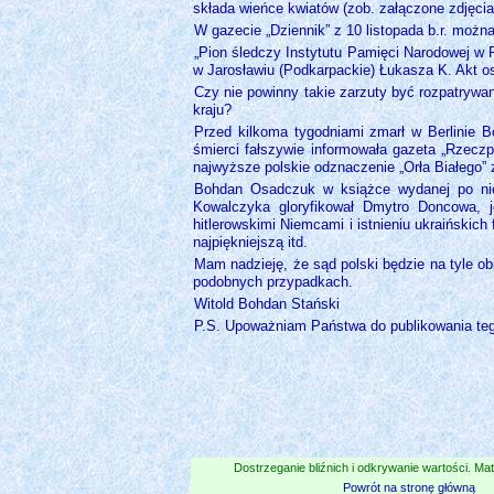
składa wieńce kwiatów (zob. załączone zdjęcia 
W gazecie „Dziennik” z 10 listopada b.r. możn
„Pion śledczy Instytutu Pamięci Narodowej w
w Jarosławiu (Podkarpackie) Łukasza K. Akt os
Czy nie powinny takie zarzuty być rozpatrywa
kraju?
Przed kilkoma tygodniami zmarł w Berlinie 
śmierci fałszywie informowała gazeta „Rzecz
najwyższe polskie odznaczenie „Orła Białego
Bohdan Osadczuk w książce wydanej po niemi
Kowalczyka gloryfikował Dmytro Doncowa, j
hitlerowskimi Niemcami i istnieniu ukraińskich
najpiękniejszą itd.
Mam nadzieję, że sąd polski będzie na tyle o
podobnych przypadkach.
Witold Bohdan Stański
P.S. Upoważniam Państwa do publikowania teg
Dostrzeganie bliźnich i odkrywanie wartości. Mat
Powrót na stronę główną