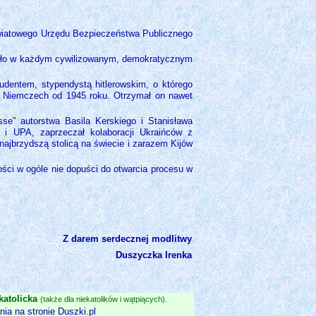
owiatowego Urzędu Bezpieczeństwa Publicznego
y było w każdym cywilizowanym, demokratycznym
dentem, stypendystą hitlerowskim, o którego
 w Niemczech od 1945 roku. Otrzymał on nawet
se” autorstwa Basila Kerskiego i Stanisława
 i UPA, zaprzeczał kolaboracji Ukraińców z
 najbrzydszą stolicą na świecie i zarazem Kijów
ości w ogóle nie dopuści do otwarcia procesu w
Z darem serdecznej modlitwy
Duszyczka Irenka
katolicka
(także dla niekatolików i wątpiących).
ia na stronie Duszki.pl