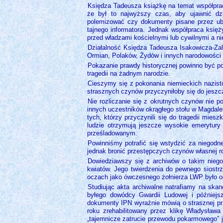
Księdza Tadeusza książkę na temat współpra
że był to najwyższy czas, aby ujawnić dz
polemizować czy dokumenty pisane przez ube
tajnego informatora. Jednak współpraca księż
przed władzami kościelnymi lub cywilnymi a ni
Działalność Księdza Tadeusza Isakowicza-Zal
Ormian, Polaków, Żydów i innych narodowośc
Pokazanie prawdy historycznej powinno być po
tragedii na żadnym narodzie.
Cieszymy się z pokonania niemieckich nazistó
strasznych czynów przyczyniłoby się do jeszcz
Nie rozliczanie się z okrutnych czynów nie 
innych uczestników okrągłego stołu w Magdal
tych, którzy przyczynili się do tragedii miesz
ludzie otrzymują jeszcze wysokie emerytury
prześladowanym.
Powinniśmy potrafić się wstydzić za niegod
jednak bronić przestępczych czynów własnej ro
Dowiedziawszy się z archiwów o takim niego
kwiatów. Jego twierdzenia do pewnego siostrz
oczach jako ówczesnego żołnierza LWP było o
Studiując akta archiwalne natrafiamy na ska
byłego dowódcy Gwardii Ludowej i późniejsz
dokumenty IPN wyraźnie mówią o strasznej pr
roku zrehabilitowany przez klikę Władysław
„tajemnicze zatrucie przewodu pokarmowego” ja