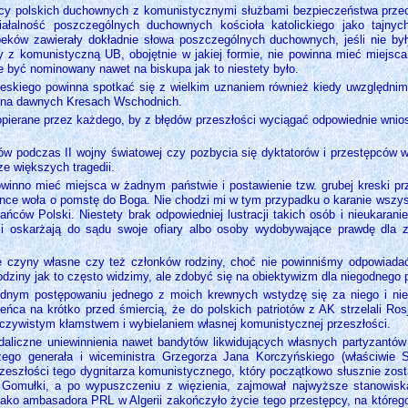
cy polskich duchownych z komunistycznymi służbami bezpieczeństwa przecz
iałalność poszczególnych duchownych kościoła katolickiego jako tajny
ków zawierały dokładnie słowa poszczególnych duchownych, jeśli nie był
y z komunistyczną UB, obojętnie w jakiej formie, nie powinna mieć miejsc
e być nominowany nawet na biskupa jak to niestety było.
eskiego powinna spotkać się z wielkim uznaniem również kiedy uwzględnimy
i na dawnych Kresach Wschodnich.
pierane przez każdego, by z błędów przeszłości wyciągać odpowiednie wniosk
w podczas II wojny światowej czy pozbycia się dyktatorów i przestępców w
e większych tragedii.
powinno mieć miejsca w żadnym państwie i postawienie tzw. grubej kreski 
ence woła o pomstę do Boga. Nie chodzi mi w tym przypadku o karanie wsz
kańców Polski. Niestety brak odpowiedniej lustracji takich osób i nieukaran
 i oskarżają do sądu swoje ofiary albo osoby wydobywające prawdę dla 
ne czyny własne czy też członków rodziny, choć nie powinniśmy odpowiada
dziny jak to często widzimy, ale zdobyć się na obiektywizm dla niegodnego 
dnym postępowaniu jednego z moich krewnych wstydzę się za niego i nie 
eńca na krótko przed śmiercią, że do polskich patriotów z AK strzelali Ros
czywistym kłamstwem i wybielaniem własnej komunistycznej przeszłości.
ndaliczne uniewinnienia nawet bandytów likwidujących własnych partyzantó
ego generała i wiceministra Grzegorza Jana Korczyńskiego (właściwie 
zeszłości tego dygnitarza komunistycznego, który początkowo słusznie zos
a Gomułki, a po wypuszczeniu z więzienia, zajmował najwyższe stanowis
ko ambasadora PRL w Algerii zakończyło życie tego przestępcy, na którego 