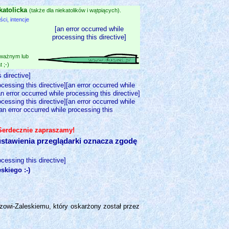
katolicka
(także dla niekatolików i wątpiących).
i, intencje
[an error occurred while
processing this directive]
 ważnym lub
 ;-)
 directive]
ocessing this directive][an error occurred while
an error occurred while processing this directive]
ocessing this directive][an error occurred while
[an error occurred while processing this
 Serdecznie zapraszamy!
stawienia przeglądarki oznacza zgodę
ocessing this directive]
skiego :-)
zowi-Zaleskiemu, który oskarżony został przez