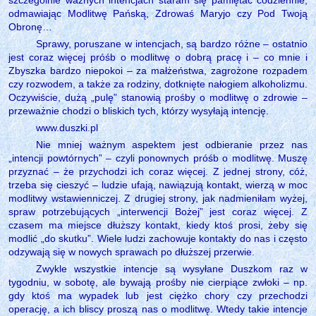
odmawiając Modlitwę Pańską, Zdrowaś Maryjo czy Pod Twoją
Obronę…
Sprawy, poruszane w intencjach, są bardzo różne – ostatnio
jest coraz więcej próśb o modlitwę o dobrą pracę i – co mnie i
Zbyszka bardzo niepokoi – za małżeństwa, zagrożone rozpadem
czy rozwodem, a także za rodziny, dotknięte nałogiem alkoholizmu.
Oczywiście, dużą „pulę” stanowią prośby o modlitwę o zdrowie –
przeważnie chodzi o bliskich tych, którzy wysyłają intencję.
www.duszki.pl
Nie mniej ważnym aspektem jest odbieranie przez nas
„intencji powtórnych” – czyli ponownych próśb o modlitwę. Muszę
przyznać – że przychodzi ich coraz więcej. Z jednej strony, cóż,
trzeba się cieszyć – ludzie ufają, nawiązują kontakt, wierzą w moc
modlitwy wstawienniczej. Z drugiej strony, jak nadmieniłam wyżej,
spraw potrzebujących „interwencji Bożej” jest coraz więcej. Z
czasem ma miejsce dłuższy kontakt, kiedy ktoś prosi, żeby się
modlić „do skutku”. Wiele ludzi zachowuje kontakty do nas i często
odzywają się w nowych sprawach po dłuższej przerwie.
Zwykle wszystkie intencje są wysyłane Duszkom raz w
tygodniu, w sobotę, ale bywają prośby nie cierpiące zwłoki – np.
gdy ktoś ma wypadek lub jest ciężko chory czy przechodzi
operację, a ich bliscy proszą nas o modlitwę. Wtedy takie intencje