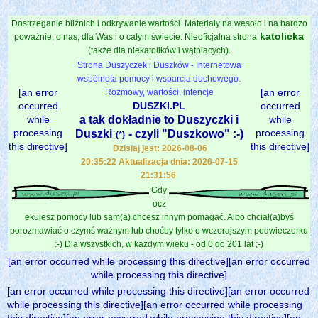
Dostrzeganie bliźnich i odkrywanie wartości. Materiały na wesoło i na bardzo
katolicka
poważnie, o nas, dla Was i o całym świecie. Nieoficjalna strona
(także dla niekatolików i wątpiących).
Strona Duszyczek i Duszków - Internetowa
wspólnota pomocy i wsparcia duchowego.
[an error
[an error
Rozmowy, wartości, intencje
occurred
DUSZKI.PL
occurred
while
a tak dokładnie to Duszyczki i
while
processing
processing
Duszki
- czyli "Duszkowo" :-)
(*)
this directive]
this directive]
Dzisiaj jest: 2026-08-06
20:35:22 Aktualizacja dnia: 2026-07-15
21:31:56
Gdy
ocz
ekujesz pomocy lub sam(a) chcesz innym pomagać. Albo chciał(a)byś
porozmawiać o czymś ważnym lub choćby tylko o wczorajszym podwieczorku
:-) Dla wszystkich, w każdym wieku - od 0 do 201 lat ;-)
[an error occurred while processing this directive][an error occurred
while processing this directive]
[an error occurred while processing this directive][an error occurred
while processing this directive][an error occurred while processing