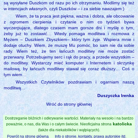
są wysyłane Duszkom od razu po ich otrzymaniu. Modlimy się też
w intencjach własnych, czyli Duszków – i za siebie nawzajem:)
Wiem, że ta praca jest piękna, ważna i dobra, ale obcowanie
z ogromem cierpienia i czytanie o nim co tydzień bywa
wyczerpujące, dlatego czasem mam gorsze dni i myślę o tym,
żeby już to zostawić… Wtedy pomaga modlitwa i rozmowa z
Mężem – Duszkiem Zbyszkiem– który tym żyje. Wspiera mnie i
dodaje otuchy. Wiem, że muszę Mu pomóc, bo sam nie da sobie
rady. Wiem też, że ten łańcuch modlitwy nie może zostać
przerwany. Potrzebujemy serc i rąk do pracy, a przede wszystkim –
do modlitwy. Wystarczy mieć komputer i Internetem i skrzynkę
mailową, by łańcuch modlitwy stawał się coraz dłuższy… Coś o
tym wiem…
Wszystkich Czytelników pozdrawiam i ogarniam naszą
modlitwą…
Duszyczka Irenka
Wróć do strony głównej
Dostrzeganie bliźnich i odkrywanie wartości. Materiały na wesoło i na bardzo
katolicka
poważnie, o nas, dla Was i o całym świecie. Nieoficjalna strona
(także dla niekatolików i wątpiących).
Powrót na stronę główną
Info o stronie, kontakty, prawa autorskie itd.