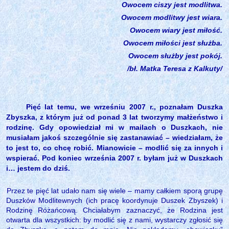
Owocem ciszy jest modlitwa.
Owocem modlitwy jest wiara.
Owocem wiary jest miłość.
Owocem miłości jest służba.
Owocem służby jest pokój.
/bł. Matka Teresa z Kalkuty/
Pięć lat temu, we wrześniu 2007 r., poznałam Duszka
Zbyszka, z którym już od ponad 3 lat tworzymy małżeństwo i
rodzinę. Gdy opowiedział mi w mailach o Duszkach, nie
musiałam jakoś szczególnie się zastanawiać – wiedziałam, że
to jest to, co chcę robić. Mianowicie – modlić się za innych i
wspierać. Pod koniec września 2007 r. byłam już w Duszkach
i… jestem do dziś.
Przez te pięć lat udało nam się wiele – mamy całkiem sporą grupę
Duszków Modlitewnych (ich pracę koordynuje Duszek Zbyszek) i
Rodzinę Różańcową. Chciałabym zaznaczyć, że Rodzina jest
otwarta dla wszystkich: by modlić się z nami, wystarczy zgłosić się