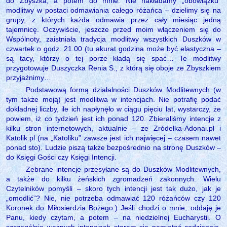
do Zbyszka, a potem do mnie. Nie nakładamy „obowiązku”
modlitwy w postaci odmawiania całego różańca – dzielimy się na
grupy, z których każda odmawia przez cały miesiąc jedną
tajemnicę. Oczywiście, jeszcze przed moim włączeniem się do
Wspólnoty, zaistniała tradycja modlitwy wszystkich Duszków w
czwartek o godz. 21.00 (tu akurat godzina może być elastyczna –
są tacy, którzy o tej porze kładą się spać… Te modlitwy
przygotowuje Duszyczka Renia S., z którą się oboje ze Zbyszkiem
przyjaźnimy…
Podstawową formą działalności Duszków Modlitewnych (w
tym także moją) jest modlitwa w intencjach. Nie potrafię podać
dokładnej liczby, ile ich napłynęło w ciągu pięciu lat, wystarczy, że
powiem, iż co tydzień jest ich ponad 120. Zbieraliśmy intencje z
kilku stron internetowych, aktualnie – ze Zródełka-Adonai.pl i
Katolik.pl (na „Katoliku” zawsze jest ich najwięcej – czasem nawet
ponad sto). Ludzie piszą także bezpośrednio na stronę Duszków –
do Księgi Gości czy Księgi Intencji.
Zebrane intencje przesyłane są do Duszków Modlitewnych,
a także do kilku żeńskich zgromadzeń zakonnych. Wielu
Czytelników pomyśli – skoro tych intencji jest tak dużo, jak je
„omodlić”? Nie, nie potrzeba odmawiać 120 różańców czy 120
Koronek do Miłosierdzia Bożego:) Jeśli chodzi o mnie, oddaję je
Panu, kiedy czytam, a potem – na niedzielnej Eucharystii. O
szczególnie ważnych intencjach staram się pamiętać codziennie,