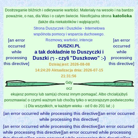
Dostrzeganie bliźnich i odkrywanie wartości. Materiały na wesoło i na bardzo
katolicka
poważnie, o nas, dla Was i o całym świecie. Nieoficjalna strona
(także dla niekatolików i wątpiących).
Strona Duszyczek i Duszków - Internetowa
wspólnota pomocy i wsparcia duchowego.
[an error
[an error
Rozmowy, wartości, intencje
occurred
DUSZKI.PL
occurred
while
a tak dokładnie to Duszyczki i
while
processing
processing
Duszki
- czyli "Duszkowo" :-)
(*)
this directive]
this directive]
Dzisiaj jest: 2026-08-08
14:24:20 Aktualizacja dnia: 2026-07-15
21:31:56
Gdy
ocz
ekujesz pomocy lub sam(a) chcesz innym pomagać. Albo chciał(a)byś
porozmawiać o czymś ważnym lub choćby tylko o wczorajszym podwieczorku
:-) Dla wszystkich, w każdym wieku - od 0 do 201 lat ;-)
[an error occurred while processing this directive][an error occurred
while processing this directive]
[an error occurred while processing this directive][an error occurred
while processing this directive][an error occurred while processing