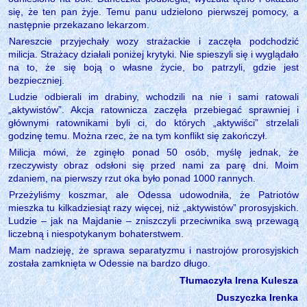
się, że ten pan żyje. Temu panu udzielono pierwszej pomocy, a
następnie przekazano lekarzom.
Nareszcie przyjechały wozy strażackie i zaczęła podchodzić
milicja. Strażacy działali poniżej krytyki. Nie spieszyli się i wyglądało
na to, że się boją o własne życie, bo patrzyli, gdzie jest
bezpieczniej.
Ludzie odbierali im drabiny, wchodzili na nie i sami ratowali
„aktywistów”. Akcja ratownicza zaczęła przebiegać sprawniej i
głównymi ratownikami byli ci, do których „aktywiści” strzelali
godzinę temu. Można rzec, że na tym konflikt się zakończył.
Milicja mówi, że zginęło ponad 50 osób, myślę jednak, że
rzeczywisty obraz odsłoni się przed nami za parę dni. Moim
zdaniem, na pierwszy rzut oka było ponad 1000 rannych.
Przeżyliśmy koszmar, ale Odessa udowodniła, że Patriotów
mieszka tu kilkadziesiąt razy więcej, niż „aktywistów” prorosyjskich.
Ludzie – jak na Majdanie – zniszczyli przeciwnika swą przewagą
liczebną i niespotykanym bohaterstwem.
Mam nadzieję, że sprawa separatyzmu i nastrojów prorosyjskich
została zamknięta w Odessie na bardzo długo.
Tłumaczyła Irena Kulesza
Duszyczka Irenka