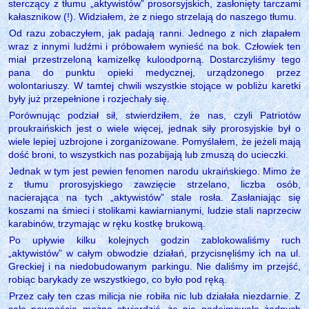
sterczący z tłumu „aktywistów” prosorsyjskich, zasłonięty tarczami
kałasznikow (!). Widziałem, że z niego strzelają do naszego tłumu.
Od razu zobaczyłem, jak padają ranni. Jednego z nich złapałem
wraz z innymi ludźmi i próbowałem wynieść na bok. Człowiek ten
miał przestrzeloną kamizelkę kuloodporną. Dostarczyliśmy tego
pana do punktu opieki medycznej, urządzonego przez
wolontariuszy. W tamtej chwili wszystkie stojące w pobliżu karetki
były już przepełnione i rozjechały się.
Porównując podział sił, stwierdziłem, że nas, czyli Patriotów
proukraińskich jest o wiele więcej, jednak siły prorosyjskie był o
wiele lepiej uzbrojone i zorganizowane. Pomyślałem, że jeżeli mają
dość broni, to wszystkich nas pozabijają lub zmuszą do ucieczki.
Jednak w tym jest pewien fenomen narodu ukraińskiego. Mimo że
z tłumu prorosyjskiego zawzięcie strzelano, liczba osób,
nacierająca na tych „aktywistów” stale rosła. Zasłaniając się
koszami na śmieci i stolikami kawiarnianymi, ludzie stali naprzeciw
karabinów, trzymając w ręku kostkę brukową.
Po upływie kilku kolejnych godzin zablokowaliśmy ruch
„aktywistów” w całym obwodzie działań, przycisnęliśmy ich na ul.
Greckiej i na niedobudowanym parkingu. Nie daliśmy im przejść,
robiąc barykady ze wszystkiego, co było pod ręką.
Przez cały ten czas milicja nie robiła nic lub działała niezdarnie. Z
całą pewnością można stwierdzić, że nie podejmowała żadnych