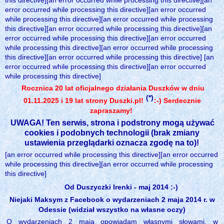
this directive][an error occurred while processing this directive][an
error occurred while processing this directive][an error occurred
while processing this directive][an error occurred while processing
this directive][an error occurred while processing this directive][an
error occurred while processing this directive][an error occurred
while processing this directive][an error occurred while processing
this directive][an error occurred while processing this directive] [an
error occurred while processing this directive][an error occurred
while processing this directive]
Rocznica 20 lat oficjalnego działania Duszków w dniu
(*)
01.11.2025 i 19 lat strony Duszki.pl!
:-) Serdecznie
zapraszamy!
UWAGA! Ten serwis, strona i podstrony mogą używać
cookies i podobnych technologii (brak zmiany
ustawienia przeglądarki oznacza zgodę na to)!
[an error occurred while processing this directive][an error occurred
while processing this directive][an error occurred while processing
this directive]
Od Duszyczki Irenki - maj 2014 :-)
Niejaki Maksym z Facebook o wydarzeniach 2 maja 2014 r. w
Odessie (widział wszystko na własne oczy)
O wydarzeniach 2 maja opowiadam własnymi słowami, w