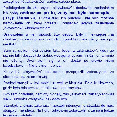
zaczęli gonić „aktywistów” wzdłuż całego placu.
Podbiegałem do złapanych „aktywistów” i dosłownie zasłaniałem
widocznie po to, żeby nie było samosądu –
ich sobą (
przyp. tłumacza
). Ludzie tłukli ich pałkami i nie było możliwe
namówienie ich, żeby przestali. Pomagało jedynie zasłanianie
„aktywistów” własnym ciałem.
Uratowałem w ten sposób trzy osoby. Były mniej-więcej „na
chodzie”, ludzie odprowadzali ich do punktu opieki medycznej i już
nie tłukli.
Sam za siebie mówi pewien fakt. Jeden z „aktywistów”, kiedy go
już nie bili i doszedł do siebie, wyciągnął ogromny nóż i omal mnie
nie dźgnął. Wywinąłem się, a on dostał po głowie kijem
baseballowym. Nie broniłem go już.
Kiedy już „aktywistów” ostatecznie przepędzili, zobaczyłem, że
ulice i plac są zalane krwią.
Patrioci stanęli w kolumnie i ruszyli w kierunku Pola Kulikowego,
gdzie było miasteczko namiotowe separatystów.
Gdy tam dotarłem, namioty płonęły, zaś „aktywiści” zabarykadowali
się w Budynku Związków Zawodowych.
Stamtąd, z okien, „aktywiści” zaczęli intensywnie strzelać do nas,
stojących na placu. Na Polu Kulikowym zobaczyłem, że nasi ludzie
też mają pistolety.