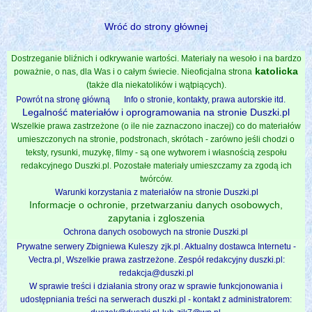
Wróć do strony głównej
Dostrzeganie bliźnich i odkrywanie wartości. Materiały na wesoło i na bardzo
katolicka
poważnie, o nas, dla Was i o całym świecie. Nieoficjalna strona
(także dla niekatolików i wątpiących).
Powrót na stronę główną
Info o stronie, kontakty, prawa autorskie itd.
Legalność materiałów i oprogramowania na stronie Duszki.pl
Wszelkie prawa zastrzeżone (o ile nie zaznaczono inaczej) co do materiałów
umieszczonych na stronie, podstronach, skrótach - zarówno jeśli chodzi o
teksty, rysunki, muzykę, filmy - są one wytworem i własnością zespołu
redakcyjnego Duszki.pl. Pozostałe materiały umieszczamy za zgodą ich
twórców.
Warunki korzystania z materiałów na stronie Duszki.pl
Informacje o ochronie, przetwarzaniu danych osobowych,
zapytania i zgloszenia
Ochrona danych osobowych na stronie Duszki.pl
Prywatne serwery Zbigniewa Kuleszy
zjk.pl
. Aktualny dostawca Internetu -
Vectra.pl
, Wszelkie prawa zastrzeżone. Zespół redakcyjny duszki.pl:
redakcja@duszki.pl
W sprawie treści i działania strony oraz w sprawie funkcjonowania i
udostępniania treści na serwerach duszki.pl - kontakt z administratorem: