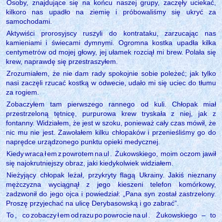
Osoby, znajdujące się na końcu naszej grupy, zaczęły uciekać,
kilkoro nas upadło na ziemię i próbowaliśmy się ukryć za
samochodami.
Aktywiści prorosyjscy ruszyli do kontrataku, zarzucając nas
kamieniami i świecami dymnymi. Ogromna kostka upadła kilka
centymetrów od mojej głowy, jej ułamek rozciął mi brew. Polała się
krew, naprawdę się przestraszyłem.
Zrozumiałem, że nie dam rady spokojnie sobie poleżeć; jak tylko
nasi zaczęli rzucać kostką w odwecie, udało mi się uciec do tłumu
za rogiem.
Zobaczyłem tam pierwszego rannego od kuli. Chłopak miał
przestrzeloną tętnicę, purpurowa krew tryskała z niej, jak z
fontanny. Widziałem, że jest w szoku, ponieważ cały czas mówił, że
nic mu nie jest. Zawołałem kilku chłopaków i przenieśliśmy go do
naprędce urządzonego punktu opieki medycznej.
Kiedy
wraca
ł
em
z
powrotem
na
ul
.
Żukowskiego, moim oczom jawił
się najokrutniejszy obraz, jaki kiedykolwiek widziałem.
Nieżyjący chłopak leżał, przykryty flagą Ukrainy. Jakiś nieznany
mężczyzna wyciągnął z jego kieszeni telefon komórkowy,
zadzwonił do jego ojca i powiedział: „Pana syn został zastrzelony.
Proszę przyjechać na ulicę Derybasowską i go zabrać”.
To
,
co
zobaczy
ł
em
od
razu
po
powrocie
na
ul
.
Żukowskiego – to