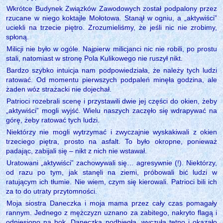
Wkrótce Budynek Związków Zawodowych został podpalony przez
rzucane w niego koktajle Mołotowa. Stanął w ogniu, a „aktywiści”
uciekli na trzecie piętro. Zrozumieliśmy, że jeśli nic nie zrobimy,
spłoną.
Milicji nie było w ogóle. Najpierw milicjanci nic nie robili, po prostu
stali, natomiast w stronę Pola Kulikowego nie ruszył nikt.
Bardzo szybko intuicja nam podpowiedziała, że należy tych ludzi
ratować. Od momentu pierwszych podpaleń minęła godzina, ale
żaden wóz strażacki nie dojechał.
Patrioci rozebrali scenę i przystawili dwie jej części do okien, żeby
„aktywiści” mogli wyjść. Wielu naszych zaczęło się wdrapywać na
górę, żeby ratować tych ludzi.
Niektórzy nie mogli wytrzymać i zwyczajnie wyskakiwali z okien
trzeciego piętra, prosto na asfalt. To było okropne, ponieważ
padając, zabijali się – nikt z nich nie wstawał.
Uratowani „aktywiści” zachowywali się… agresywnie (!). Niektórzy,
od razu po tym, jak stanęli na ziemi, próbowali bić ludzi w
ratującym ich tłumie. Nie wiem, czym się kierowali. Patrioci bili ich
za to do utraty przytomności.
Moja siostra Daneczka i moja mama przez cały czas pomagały
rannym. Jednego z mężczyzn uznano za zabitego, nakryto flagą i
odniesiono na bok. Daneczka podbiegła, wyczuła tętno i okazało