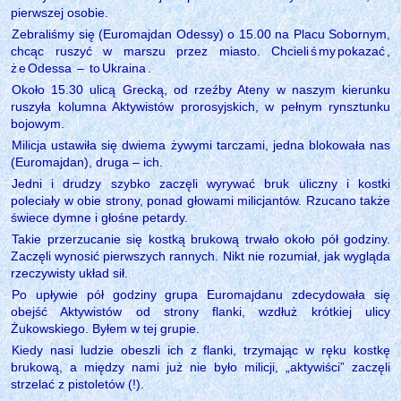
pierwszej osobie.
Zebraliśmy się (Euromajdan Odessy) o 15.00 na Placu Sobornym,
chcąc ruszyć w marszu przez miasto. Chcieli
ś
my
pokazać
,
ż
e
Odessa
–
to
Ukraina
.
Około 15.30 ulicą Grecką, od rzeźby Ateny w naszym kierunku
ruszyła kolumna Aktywistów prorosyjskich, w pełnym rynsztunku
bojowym.
Milicja ustawiła się dwiema żywymi tarczami, jedna blokowała nas
(Euromajdan), druga – ich.
Jedni i drudzy szybko zaczęli wyrywać bruk uliczny i kostki
poleciały w obie strony, ponad głowami milicjantów. Rzucano także
świece dymne i głośne petardy.
Takie przerzucanie się kostką brukową trwało około pół godziny.
Zaczęli wynosić pierwszych rannych. Nikt nie rozumiał, jak wygląda
rzeczywisty układ sił.
Po upływie pół godziny grupa Euromajdanu zdecydowała się
obejść Aktywistów od strony flanki, wzdłuż krótkiej ulicy
Żukowskiego. Byłem w tej grupie.
Kiedy nasi ludzie obeszli ich z flanki, trzymając w ręku kostkę
brukową, a między nami już nie było milicji, „aktywiści” zaczęli
strzelać z pistoletów (!).