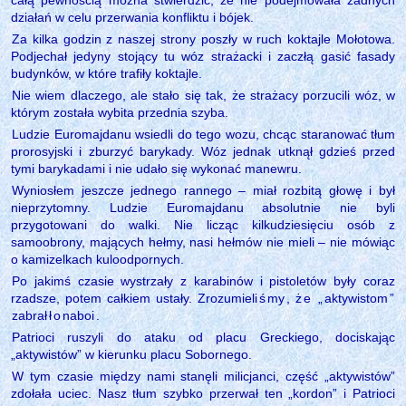
działań w celu przerwania konfliktu i bójek.
Za kilka godzin z naszej strony poszły w ruch koktajle Mołotowa.
Podjechał jedyny stojący tu wóz strażacki i zaczłą gasić fasady
budynków, w które trafiły koktajle.
Nie wiem dlaczego, ale stało się tak, że strażacy porzucili wóz, w
którym została wybita przednia szyba.
Ludzie Euromajdanu wsiedli do tego wozu, chcąc staranować tłum
prorosyjski i zburzyć barykady. Wóz jednak utknął gdzieś przed
tymi barykadami i nie udało się wykonać manewru.
Wyniosłem jeszcze jednego rannego – miał rozbitą głowę i był
nieprzytomny. Ludzie Euromajdanu absolutnie nie byli
przygotowani do walki. Nie licząc kilkudziesięciu osób z
samoobrony, mających hełmy, nasi hełmów nie mieli – nie mówiąc
o kamizelkach kuloodpornych.
Po jakimś czasie wystrzały z karabinów i pistoletów były coraz
rzadsze, potem całkiem ustały. Zrozumieli
ś
my
, ż
e
„
aktywistom
”
zabrał
ł
o
naboi
.
Patrioci ruszyli do ataku od placu Greckiego, dociskając
„aktywistów” w kierunku placu Sobornego.
W tym czasie między nami stanęli milicjanci, część „aktywistów”
zdołała uciec. Nasz tłum szybko przerwał ten „kordon” i Patrioci