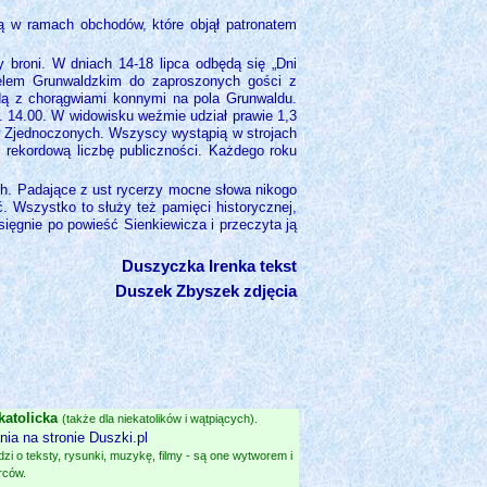
ją w ramach obchodów, które objął patronatem
y broni. W dniach 14-18 lipca odbędą się „Dni
Apelem Grunwaldzkim do zaproszonych gości z
ędą z chorągwiami konnymi na pola Grunwaldu.
z. 14.00. W widowisku weźmie udział prawie 1,3
anów Zjednoczonych. Wszyscy wystąpią w strojach
 rekordową liczbę publiczności. Każdego roku
cach. Padające z ust rycerzy mocne słowa nikogo
ć. Wszystko to służy też pamięci historycznej,
 sięgnie po powieść Sienkiewicza i przeczyta ją
Duszyczka Irenka tekst
Duszek Zbyszek zdjęcia
katolicka
(także dla niekatolików i wątpiących).
ia na stronie Duszki.pl
i o teksty, rysunki, muzykę, filmy - są one wytworem i
rców.