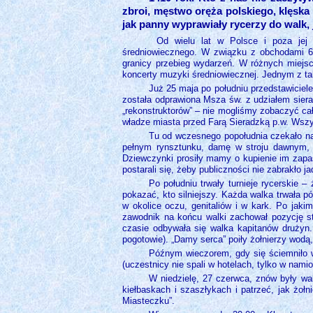
zbroi, męstwo oręża polskiego, klęsk
jak panny wyprawiały rycerzy do walk, j
Od wielu lat w Polsce i poza jej g
średniowiecznego. W związku z obchodami 60
granicy przebieg wydarzeń. W różnych miejsca
koncerty muzyki średniowiecznej. Jednym z ta
Już 25 maja po południu przedstawiciele
została odprawiona Msza św. z udziałem sierad
„rekonstruktorów” – nie mogliśmy zobaczyć cał
władze miasta przed Farą Sieradzką p.w. Wszys
Tu od wczesnego popołudnia czekało na 
pełnym rynsztunku, damę w stroju dawnym, m
Dziewczynki prosiły mamy o kupienie im zapas
postarali się, żeby publiczności nie zabrakło 
Po południu trwały turnieje rycerskie – 
pokazać, kto silniejszy. Każda walka trwała p
w okolice oczu, genitaliów i w kark. Po jakim
zawodnik na końcu walki zachował pozycję sto
czasie odbywała się walka kapitanów drużyn. 
pogotowie). „Damy serca” poiły żołnierzy wodą,
Późnym wieczorem, gdy się ściemniło 
(uczestnicy nie spali w hotelach, tylko w nam
W niedzielę, 27 czerwca, znów były wal
kiełbaskach i szaszłykach i patrzeć, jak żo
Miasteczku”.