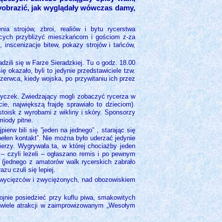
yobrazić, jak wyglądały wówczas damy,
ia strojów, zbroi, realiów i bytu rycerstwa
ących przybliżyć mieszkańcom i gościom z-za
 inscenizacje bitew, pokazy strojów i tańców,
zili się w Farze Sieradzkiej. Tu o godz. 18.00
 okazało, byli to jedynie przedstawiciele tzw.
zerwca, kiedy wojska, po przywitaniu ich przez
potyczek. Zwiedzający mogli zobaczyć rycerza w
, największą frajdę sprawiało to dzieciom).
toisk z wyrobami z wikliny i skóry. Sponsorzy
miody pitne.
ierw bili się ”jeden na jednego” , starając się
pełen kontakt”. Nie można było uderzać jedynie
nierzy. Wygrywała ta, w której chociażby jeden
 – czyli leżeli – ogłaszano remis i po pewnym
a (jednego z amatorów walk rycerskich zabrało
zu czuli się lepiej.
zwycięzców i zwyciężonych, nad obozowiskiem
kojnie posiedzieć przy kuflu piwa, smakowitych
y wiele atrakcji w zaimprowizowanym „Wesołym