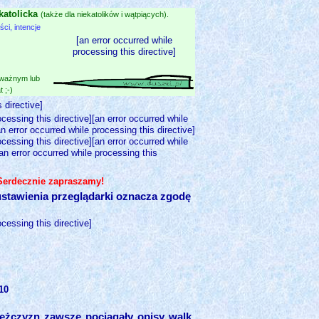
katolicka
(także dla niekatolików i wątpiących).
i, intencje
[an error occurred while
processing this directive]
 ważnym lub
 ;-)
 directive]
ocessing this directive][an error occurred while
an error occurred while processing this directive]
ocessing this directive][an error occurred while
[an error occurred while processing this
 Serdecznie zapraszamy!
stawienia przeglądarki oznacza zgodę
ocessing this directive]
10
ężczyzn zawsze pociągały opisy walk,