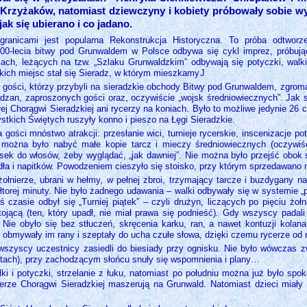
a Krzyżaków, natomiast dziewczyny i kobiety próbowały sobie w
ak się ubierano i co jadano.
ranicami jest popularna Rekonstrukcja Historyczna. To próba odtworzen
0-lecia bitwy pod Grunwaldem w Polsce odbywa się cykl imprez, próbuj
ch, leżących na tzw. „Szlaku Grunwaldzkim” odbywają się potyczki, walki,
kich miejsc stał się Sieradz, w którym mieszkamy
J
 gości, którzy przybyli na sieradzkie obchody Bitwy pod Grunwaldem, zgromad
zan, zaproszonych gości oraz, oczywiście „wojsk średniowiecznych”. Jak się
ej Chorągwi Sieradzkiej ani rycerzy na koniach. Było to możliwe jedynie 26 c
tkich Świętych ruszyły konno i pieszo na Łęgi Sieradzkie.
gości mnóstwo atrakcji: przesłanie wici, turnieje rycerskie, inscenizacje 
ożna było nabyć małe kopie tarcz i mieczy średniowiecznych (oczywiście
ek do włosów, żeby wyglądać, „jak dawniej”. Nie można było przejść obok s
jadła i napitków. Powodzeniem cieszyło się stoisko, przy którym sprzedawano 
żołnierze, ubrani w hełmy, w pełnej zbroi, trzymający tarcze i buzdygany najp
ółtorej minuty. Nie było żadnego udawania – walki odbywały się w systemie „
ś czasie odbył się „Turniej piątek” – czyli drużyn, liczących po pięciu żoł
jącą (ten, który upadł, nie miał prawa się podnieść). Gdy wszyscy padali
Nie obyło się bez stłuczeń, skręcenia karku, ran, a nawet kontuzji kolan
 obmywały im rany i szeptały do ucha czułe słowa, dzięki czemu rycerze od ra
wszyscy uczestnicy zasiedli do biesiady przy ognisku. Nie było wówczas 
iotach), przy zachodzącym słońcu snuły się wspomnienia i plany…
ki i potyczki, strzelanie z łuku, natomiast po południu można już było spo
łnierze Chorągwi Sieradzkiej maszerują na Grunwald. Natomiast dzieci miał