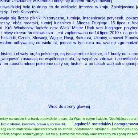
Sióstr Urszulanek w Sieradzu odbył się koncert muzyki dawnej.
nwaldzkiej była to druga co do wielkości impreza w kraju. Zainicjowano 
ej śp. Lech Kaczyński.
ją się liczne pikniki historyczne, turnieje, inscenizacje potyczek, pokaz
ieczny, obóz rycerski, turniej łuczniczy i Miecza Długiego. 15 lipca z 
ki. Król Władysław Jagiełło oraz Wielki Mistrz Ulryk von Jungingen przyb
ej bitwy okresu średniowiecza - jest zaplanowana na 14 lipca 2010 r. na god
, Finlandii, Czech, Słowacji, Węgier, Rosji, Białorusi, Ukrainy, a nawet St
waldem odbywa się od wielu lat, jednak w tym roku ma szansę zgromadzić
historii i chwały oręża polskiego, są tysiąckrotnie lepsze, niż burdy na uli
ni „wrogowie” zasiadają do wspólnego stołu, by wypić za zdrowie i pomyślnoś
 ten sposób młode pokolenie uczy się historii, a po takich walkach chętniej
Wróć do strony głównej
eriały na wesoło i na bardzo poważnie, o nas, dla Was i o całym świecie. Nieoficjalna strona
Legalność materiałów i oprogramowan
Info o stronie, kontakty, prawa autorskie itd.
zej) co do materiałów umieszczonych na stronie, podstronach, skrótach - zarówno jeśli chodz
nością zespołu redakcyjnego Duszki.pl. Pozostałe materiały umieszczamy za zgodą ich twó