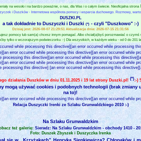
eriały na wesoło i na bardzo poważnie, o nas, dla Was i o całym świecie. Nieoficjalna strona
zyczek i Duszków - Internetowa wspólnota pomocy i wsparcia duchowego. Rozmowy, wartośc
DUSZKI.PL
a tak dokładnie to Duszyczki i Duszki
- czyli "Duszkowo" :-)
(*)
Dzisiaj jest: 2026-08-07 21:29:51 Aktualizacja dnia: 2026-07-15 21:31:56
jesz pomocy lub sam(a) chcesz innym pomagać. Albo chciał(a)byś porozmawiać o czymś
ćby tylko o wczorajszym podwieczorku :-) Dla wszystkich, w każdym wieku - od 0 do 201 lat
occurred while processing this directive][an error occurred while processing this
e][an error occurred while processing this directive][an error occurred while pr
e processing this directive][an error occurred while processing this directive][
e][an error occurred while processing this directive][an error occurred while pr
e processing this directive] [an error occurred while processing this directive]
(*)
nego działania Duszków w dniu 01.11.2025 i 19 lat strony Duszki.pl!
:-)
ny mogą używać cookies i podobnych technologii (brak zmiany u
na to)!
e][an error occurred while processing this directive][an error occurred while pr
Relacja Duszyczki Irenki ze Szlaku Grunwaldzkiego 2010 :-)
Na Szlaku Grunwaldzkim
obacz też galerię:
Sieradz: Na Szlaku Grunwaldzkim - obchody 1410 - 20
Foto: Duszek Zbyszek i Duszyczka Irenka
ywał się w „Krzyżakach” Henryka Sienkiewicza? Chłopaków i m