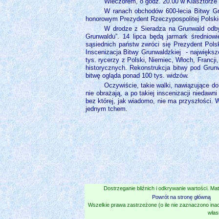
Wieczorem, o godz. 20.00 w Klasztorze 
W ranach obchodów 600-lecia Bitwy Gru
honorowym Prezydent Rzeczypospolitej Polski
W drodze z Sieradza na Grunwald odbywa
Grunwaldu”. 14 lipca będą jarmark średniow
sąsiednich państw zwróci się Prezydent Pols
Inscenizacja Bitwy Grunwaldzkiej
- największ
tys. rycerzy z Polski, Niemiec, Włoch, Francji
historycznych. Rekonstrukcja bitwy pod Grun
bitwę ogląda ponad 100 tys. widzów.
Oczywiście, takie walki, nawiązujące do 
nie obrażają, a po takiej inscenizacji niedaw
bez której, jak wiadomo, nie ma przyszłości. W
jednym tchem.
Dostrzeganie bliźnich i odkrywanie wartości. Mat
Powrót na stronę główną
Wszelkie prawa zastrzeżone (o ile nie zaznaczono inac
włas