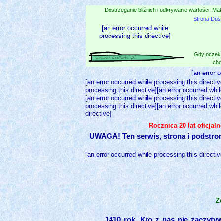
Dostrzeganie bliźnich i odkrywanie wartości. Mat
Strona Dus
[an error occurred while
processing this directive]
Gdy oczeku
cho
[an error 
[an error occurred while processing this directiv
processing this directive][an error occurred whil
[an error occurred while processing this directiv
processing this directive][an error occurred whil
directive]
Rocznica 20 lat oficjal
UWAGA! Ten serwis, strona i podstro
[an error occurred while processing this directiv
Z
1410 rok. Kto z nas nie zaczyt