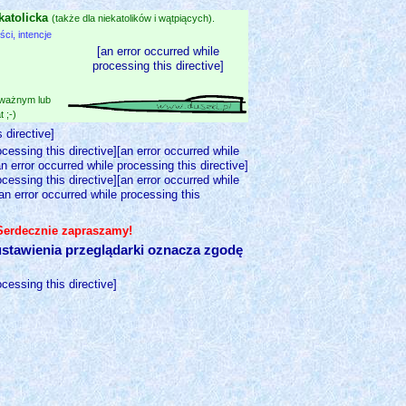
katolicka
(także dla niekatolików i wątpiących).
i, intencje
[an error occurred while
processing this directive]
 ważnym lub
 ;-)
 directive]
ocessing this directive][an error occurred while
an error occurred while processing this directive]
ocessing this directive][an error occurred while
[an error occurred while processing this
 Serdecznie zapraszamy!
stawienia przeglądarki oznacza zgodę
ocessing this directive]