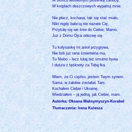
W słońcu wiosennym piosenkę zanucę,
W kroplach deszczowych wypatruj mnie.
Nie płacz, kochana, tak się stać miało,
Nikt nigdy babcią nie nazwie Cię,
Przytulę się we śnie do Ciebie, Mamo,
Już z Domu Ojca odezwę się.
Tu kołysankę mi anioł przygrywa,
Nie boli już rana śmiertelna ma,
Tu Niebo – lecz tutaj też smutno bywa
I dusza z tęsknoty za Tobą łka.
Wiem, że Ci ciężko, jestem Twym synem.
Sama, w żałobie zostałaś Tam.
Kochałem Ciebie i Ukrainę,
Wiedziałem – ją jedną, jak Ciebie, mam.
Autorka: Oksana Maksymyszyn-Korabel
Tłumaczenie: Irena Kulesza