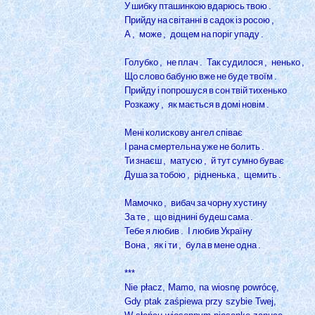
У
шибку
пташинкою
вдарюсь
твою
.
Прийду
на
світанні
в
садок
із
росою
,
А
,
може
,
дощем
на
поріг
упаду
.
Голубко
,
не
плач
.
Так
судилося
,
ненько
,
Що
слово
бабуню
вже
не
буде
твоїм
.
Прийду
і
попрошуся
в
сон
твій
тихенько
Розкажу
,
як
мається
в
домі
новім
.
Мені
колискову
ангел
співає
I
рана
смертельна
уже
не
болить
.
Ти
знаєш
,
матусю
,
й
тут
сумно
буває
Душа
за
тобою
,
рідненька
,
щемить
.
Мамочко
,
вибач
за
чорну
хустину
За
те
,
що
віднині
будеш
сама
.
Тебе
я
любив
.
I
любив
Україну
Вона
,
як
і
ти
,
була
в
мене
одна
.
***
Nie płacz, Mamo, na wiosnę powrócę,
Gdy ptak zaśpiewa przy szybie Twej,