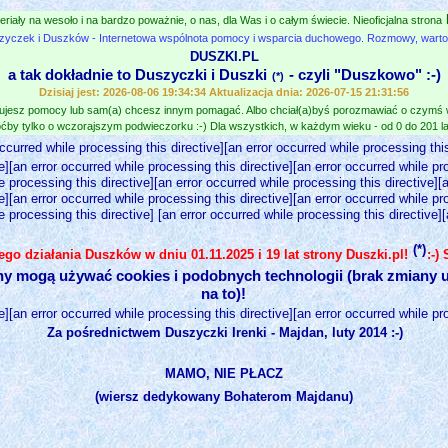
eriały na wesoło i na bardzo poważnie, o nas, dla Was i o całym świecie. Nieoficjalna strona
zyczek i Duszków - Internetowa wspólnota pomocy i wsparcia duchowego. Rozmowy, wartośc
DUSZKI.PL
a tak dokładnie to Duszyczki i Duszki
- czyli "Duszkowo" :-)
(*)
Dzisiaj jest: 2026-08-06 19:34:34 Aktualizacja dnia: 2026-07-15 21:31:56
jesz pomocy lub sam(a) chcesz innym pomagać. Albo chciał(a)byś porozmawiać o czymś
ćby tylko o wczorajszym podwieczorku :-) Dla wszystkich, w każdym wieku - od 0 do 201 lat
occurred while processing this directive][an error occurred while processing this
e][an error occurred while processing this directive][an error occurred while pr
e processing this directive][an error occurred while processing this directive][
e][an error occurred while processing this directive][an error occurred while pr
e processing this directive] [an error occurred while processing this directive]
(*)
nego działania Duszków w dniu 01.11.2025 i 19 lat strony Duszki.pl!
:-)
ny mogą używać cookies i podobnych technologii (brak zmiany u
na to)!
e][an error occurred while processing this directive][an error occurred while pr
Za pośrednictwem Duszyczki Irenki - Majdan, luty 2014 :-)
MAMO, NIE PŁACZ
(wiersz dedykowany Bohaterom Majdanu)