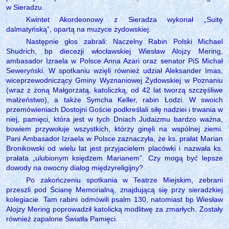
w Sieradzu.
Kwintet Akordeonowy z Sieradza wykonał „Suitę
dalmatyńską”, opartą na muzyce żydowskiej.
Następnie głos zabrali: Naczelny Rabin Polski Michael
Shudrich, bp diecezji włocławskiej Wiesław Alojzy Mering,
ambasador Izraela w Polsce Anna Azari oraz senator PiS Michał
Seweryński. W spotkaniu wzięli również udział Aleksander Imas,
wiceprzewodniczący Gminy Wyznaniowej Żydowskiej w Poznaniu
(wraz z żoną Małgorzatą, katoliczką, od 42 lat tworzą szczęśliwe
małżeństwo), a także Symcha Keller, rabin Łodzi. W swoich
przemówieniach Dostojni Goście podkreślali siłę nadziei i trwania w
niej, pamięci, która jest w tych Dniach Judaizmu bardzo ważna,
bowiem przywołuje wszystkich, którzy ginęli na wspólnej ziemi.
Pani Ambasador Izraela w Polsce zaznaczyła, że ks. prałat Marian
Bronikowski od wielu lat jest przyjacielem placówki i nazwała ks.
prałata „ulubionym księdzem Marianem”. Czy mogą być lepsze
dowody na owocny dialog międzyreligijny?
Po zakończeniu spotkania w Teatrze Miejskim, zebrani
przeszli pod Ścianę Memorialną, znajdującą się przy sieradzkiej
kolegiacie. Tam rabini odmówili psalm 130, natomiast bp Wiesław
Alojzy Mering poprowadził katolicką modlitwę za zmarłych. Zostały
również zapalone Światła Pamięci.