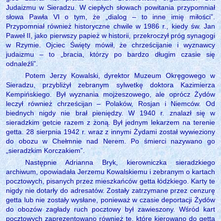
Judaizmu w Sieradzu. W ciepłych słowach powitania przypomniał
słowa Pawła VI o tym, że „dialog – to inne imię miłości”.
Przypomniał również historyczne chwile w 1986 r., kiedy św. Jan
Paweł II, jako pierwszy papież w historii, przekroczył próg synagogi
w Rzymie. Ojciec Święty mówił, że chrześcijanie i wyznawcy
judaizmu – to „bracia, którzy po bardzo długim czasie się
odnaleźli”.
Potem Jerzy Kowalski, dyrektor Muzeum Okręgowego w
Sieradzu, przybliżył zebranym sylwetkę doktora Kazimierza
Kempińskiego. Był wyznania mojżeszowego, ale oprócz Żydów
leczył również chrześcijan – Polaków, Rosjan i Niemców. Od
biednych nigdy nie brał pieniędzy. W 1940 r. znalazł się w
sieradzkim getcie razem z żoną. Był jednym lekarzem na terenie
getta. 28 sierpnia 1942 r. wraz z innymi Żydami został wywieziony
do obozu w Chełmnie nad Nerem. Po śmierci nazywano go
„sieradzkim Korczakiem”.
Następnie Adrianna Bryk, kierowniczka sieradzkiego
archiwum, opowiadała Jerzemu Kowalskiemu i zebranym o kartach
pocztowych, pisanych przez mieszkańców getta łódzkiego. Karty te
nigdy nie dotarły do adresatów. Zostały zatrzymane przez cenzurę
getta lub nie zostały wysłane, ponieważ w czasie deportacji Żydów
do obozów zagłady ruch pocztowy był zawieszony. Wśród kart
pocztowych zaprezentowano również te, które kierowano do getta