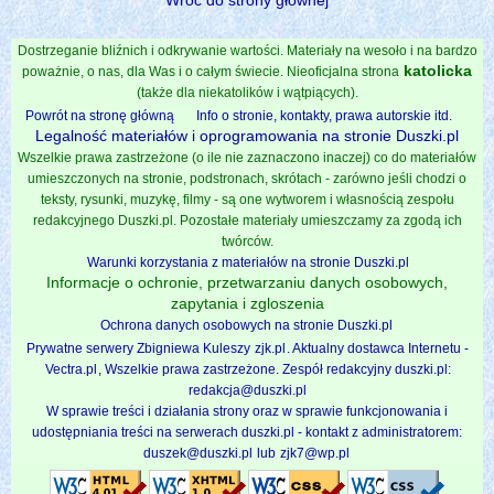
Dostrzeganie bliźnich i odkrywanie wartości. Materiały na wesoło i na bardzo
katolicka
poważnie, o nas, dla Was i o całym świecie. Nieoficjalna strona
(także dla niekatolików i wątpiących).
Powrót na stronę główną
Info o stronie, kontakty, prawa autorskie itd.
Legalność materiałów i oprogramowania na stronie Duszki.pl
Wszelkie prawa zastrzeżone (o ile nie zaznaczono inaczej) co do materiałów
umieszczonych na stronie, podstronach, skrótach - zarówno jeśli chodzi o
teksty, rysunki, muzykę, filmy - są one wytworem i własnością zespołu
redakcyjnego Duszki.pl. Pozostałe materiały umieszczamy za zgodą ich
twórców.
Warunki korzystania z materiałów na stronie Duszki.pl
Informacje o ochronie, przetwarzaniu danych osobowych,
zapytania i zgloszenia
Ochrona danych osobowych na stronie Duszki.pl
Prywatne serwery Zbigniewa Kuleszy
zjk.pl
. Aktualny dostawca Internetu -
Vectra.pl
, Wszelkie prawa zastrzeżone. Zespół redakcyjny duszki.pl:
redakcja@duszki.pl
W sprawie treści i działania strony oraz w sprawie funkcjonowania i
udostępniania treści na serwerach duszki.pl - kontakt z administratorem:
duszek@duszki.pl
lub
zjk7@wp.pl