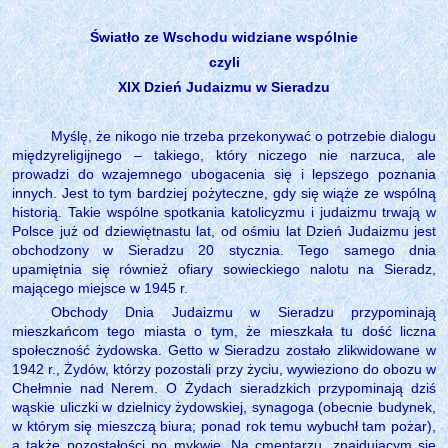
Światło ze Wschodu widziane wspólnie
czyli
XIX Dzień Judaizmu w Sieradzu
Myślę, że nikogo nie trzeba przekonywać o potrzebie dialogu
międzyreligijnego – takiego, który niczego nie narzuca, ale
prowadzi do wzajemnego ubogacenia się i lepszego poznania
innych. Jest to tym bardziej pożyteczne, gdy się wiąże ze wspólną
historią. Takie wspólne spotkania katolicyzmu i judaizmu trwają w
Polsce już od dziewiętnastu lat, od ośmiu lat Dzień Judaizmu jest
obchodzony w Sieradzu 20 stycznia. Tego samego dnia
upamiętnia się również ofiary sowieckiego nalotu na Sieradz,
mającego miejsce w 1945 r.
Obchody Dnia Judaizmu w Sieradzu przypominają
mieszkańcom tego miasta o tym, że mieszkała tu dość liczna
społeczność żydowska. Getto w Sieradzu zostało zlikwidowane w
1942 r., Żydów, którzy pozostali przy życiu, wywieziono do obozu w
Chełmnie nad Nerem. O Żydach sieradzkich przypominają dziś
wąskie uliczki w dzielnicy żydowskiej, synagoga (obecnie budynek,
w którym się mieszczą biura; ponad rok temu wybuchł tam pożar),
a także pozostałości po mykwie. Na cmentarzu, znajdującym się