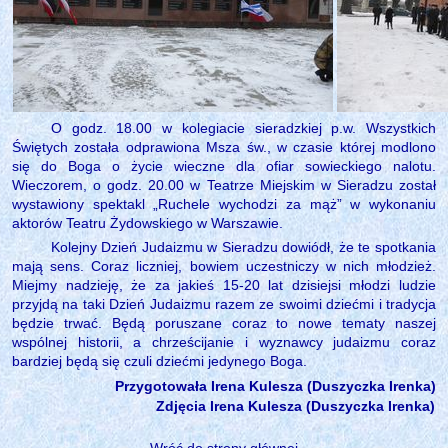
O godz. 18.00 w kolegiacie sieradzkiej p.w. Wszystkich
Świętych została odprawiona Msza św., w czasie której modlono
się do Boga o życie wieczne dla ofiar sowieckiego nalotu.
Wieczorem, o godz. 20.00 w Teatrze Miejskim w Sieradzu został
wystawiony spektakl „Ruchele wychodzi za mąż” w wykonaniu
aktorów Teatru Żydowskiego w Warszawie.
Kolejny Dzień Judaizmu w Sieradzu dowiódł, że te spotkania
mają sens. Coraz liczniej, bowiem uczestniczy w nich młodzież.
Miejmy nadzieję, że za jakieś 15-20 lat dzisiejsi młodzi ludzie
przyjdą na taki Dzień Judaizmu razem ze swoimi dziećmi i tradycja
będzie trwać. Będą poruszane coraz to nowe tematy naszej
wspólnej historii, a chrześcijanie i wyznawcy judaizmu coraz
bardziej będą się czuli dziećmi jedynego Boga.
Przygotowała Irena Kulesza (Duszyczka Irenka)
Zdjęcia Irena Kulesza (Duszyczka Irenka)
Wróć do strony głównej