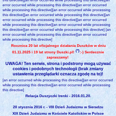
this directive][an error occurred while processing this directive][an
error occurred while processing this directive][an error occurred
while processing this directive][an error occurred while processing
this directive][an error occurred while processing this directive][an
error occurred while processing this directive][an error occurred
while processing this directive][an error occurred while processing
this directive][an error occurred while processing this directive] [an
error occurred while processing this directive][an error occurred
while processing this directive]
Rocznica 20 lat oficjalnego działania Duszków w dniu
(*)
01.11.2025 i 19 lat strony Duszki.pl!
:-) Serdecznie
zapraszamy!
UWAGA! Ten serwis, strona i podstrony mogą używać
cookies i podobnych technologii (brak zmiany
ustawienia przeglądarki oznacza zgodę na to)!
[an error occurred while processing this directive][an error occurred
while processing this directive][an error occurred while processing
this directive]
Relacja Duszyczki Irenki - 2016.01.20.
20 stycznia 2016 r. - VIII Dzień Judaizmu w Sieradzu
XIX Dzień Judaizmu w Kościele Katolickim w Polsce