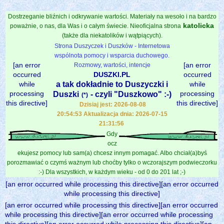
Dostrzeganie bliźnich i odkrywanie wartości. Materiały na wesoło i na bardzo
katolicka
poważnie, o nas, dla Was i o całym świecie. Nieoficjalna strona
(także dla niekatolików i wątpiących).
Strona Duszyczek i Duszków - Internetowa
wspólnota pomocy i wsparcia duchowego.
[an error
[an error
Rozmowy, wartości, intencje
occurred
DUSZKI.PL
occurred
while
a tak dokładnie to Duszyczki i
while
processing
processing
Duszki
- czyli "Duszkowo" :-)
(*)
this directive]
this directive]
Dzisiaj jest: 2026-08-08
20:54:53 Aktualizacja dnia: 2026-07-15
21:31:56
Gdy
ocz
ekujesz pomocy lub sam(a) chcesz innym pomagać. Albo chciał(a)byś
porozmawiać o czymś ważnym lub choćby tylko o wczorajszym podwieczorku
:-) Dla wszystkich, w każdym wieku - od 0 do 201 lat ;-)
[an error occurred while processing this directive][an error occurred
while processing this directive]
[an error occurred while processing this directive][an error occurred
while processing this directive][an error occurred while processing