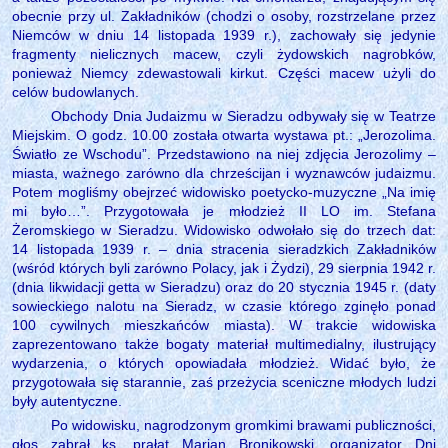
obecnie przy ul. Zakładników (chodzi o osoby, rozstrzelane przez
Niemców w dniu 14 listopada 1939 r.), zachowały się jedynie
fragmenty nielicznych macew, czyli żydowskich nagrobków,
ponieważ Niemcy zdewastowali kirkut. Części macew użyli do
celów budowlanych.
Obchody Dnia Judaizmu w Sieradzu odbywały się w Teatrze
Miejskim. O godz. 10.00 została otwarta wystawa pt.: „Jerozolima.
Światło ze Wschodu”. Przedstawiono na niej zdjęcia Jerozolimy –
miasta, ważnego zarówno dla chrześcijan i wyznawców judaizmu.
Potem mogliśmy obejrzeć widowisko poetycko-muzyczne „Na imię
mi było…”. Przygotowała je młodzież II LO im. Stefana
Żeromskiego w Sieradzu. Widowisko odwołało się do trzech dat:
14 listopada 1939 r. – dnia stracenia sieradzkich Zakładników
(wśród których byli zarówno Polacy, jak i Żydzi), 29 sierpnia 1942 r.
(dnia likwidacji getta w Sieradzu) oraz do 20 stycznia 1945 r. (daty
sowieckiego nalotu na Sieradz, w czasie którego zginęło ponad
100 cywilnych mieszkańców miasta). W trakcie widowiska
zaprezentowano także bogaty materiał multimedialny, ilustrujący
wydarzenia, o których opowiadała młodzież. Widać było, że
przygotowała się starannie, zaś przeżycia sceniczne młodych ludzi
były autentyczne.
Po widowisku, nagrodzonym gromkimi brawami publiczności,
głos zabrał ks. prałat Marian Bronikowski, organizator Dni