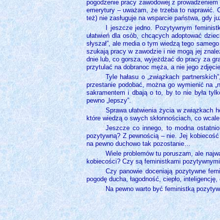
pogodzenie pracy zawodowej z prowadzeniem d
emerytury – uważam, że trzeba to naprawić. C
też) nie zasługuje na wsparcie państwa, gdy j
I jeszcze jedno. Pozytywnym feministk
ułatwień dla osób, chcących adoptować dziecko
słyszał”, ale media o tym wiedzą tego samego d
szukają pracy w zawodzie i nie mogą jej znal
dnie lub, co gorsza, wyjeżdżać do pracy za gra
przytulać na dobranoc męża, a nie jego zdjęc
Tyle hałasu o „związkach partnerskich
przestanie podobać, można go wymienić na „no
sakramentem i dbają o to, by to nie była ty
pewno „lepszy”.
Sprawa ułatwienia życia w związkach h
które wiedzą o swych skłonnościach, co wcale 
Jeszcze co innego, to modna ostatnio
pozytywną? Z pewnością – nie. Jej kobiecość n
na pewno duchowo tak pozostanie…
Wiele problemów tu poruszam, ale najważ
kobiecości? Czy są feministkami pozytywnymi
Czy panowie doceniają pozytywne femin
pogodę ducha, łagodność, ciepło, inteligencj
Na pewno warto być feministką pozyty