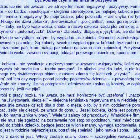
Być kobietą czyli o feminizmie pozytywnie
dzać lub nie, ale uważam, że istnieje feminizm negatywny i pozytywny. Fem
że – co bardzo niepokojące – uleganiu stereotypom, że najlepiej kobiecie j
m feminizm negatywny (to moje zdanie, jako polonistki – ale chyba nie ty
kogo nie dziwi „lekarka”, „kierowniczka” i „policjantka”, nieco gorzej brzmi „
 – żeby nie było wątpliwości, chodzi o nazwę członka rządu płci żeńskiej, a n
żynierki” i „automatyczki”. Dziwne? Dla osoby, dbającej o język tak, ale dla f
rzede wszystkim na tym, by wyglądać jak kobieta. Oponenci zaprotestują
owanych paznokci. Są kobiety, świetnie wyglądające w krótkich fryzurach i
e rozumiem pań, które malują paznokcie na czarno albo niebiesko). Pozytyw
ownie do wieku, zawodu i sytuacji, oddając przewagę sukienkom, spódnicom i
kobieta – nie rywalizuje z mężczyznami w używaniu wulgaryzmów, ilości wypit
ywała jak modliszka – trzeba pamiętać, że alkohol jest dla ludzi, a nie lud
nego czy świątecznego obiadu, czasem zdarza się kieliszek „czystej” – ale
dem” pół litra czy wypala ponad paczkę papierosów dziennie – z pewnością tr
. Wcale nie znaczy, że na potępienie i ośmieszanie zasługują kobiety, w ogól
zyszły, jeśli nie piją?
 robi z pracy bożka, nie uważa, że musi koniecznie być „szefową” i „nacze
. na „świętowaniu niedzieli” – niejedna feministka negatywna ma w niedzielę
ęża (nie zawsze dzieci) dba o dom, o męża, o to, by z nim codziennie poro
bać, żeby się cieszył, że wraca do domu… Jeżeli kobieta, która jest pozyty
, bo mama „znika w pracy”. Wiele tu zależy od pracodawcy. Właściciele firm
 nie musi się zgadzać na zostawanie non stop po godzinach, musi mieć czas
wać do żłobka dziecko, będące jeszcze w łonie mamy, wymaga uzdrowienia, 
o jest w rodzinie najważniejsze, potrafi się spełniać i jako matka i żona, i ja
ki z dziećmi jest. Wtedy zostaje ona w domu – szczególnie wówczas, gdy