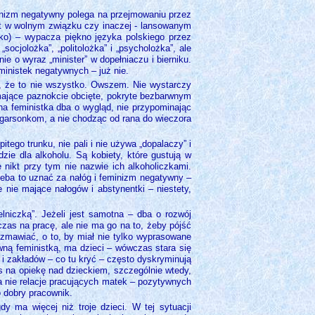
inizm negatywny polega na przejmowaniu przez
est w wolnym związku czy inaczej - lansowanym
lko) – wypacza piękno języka polskiego przez
socjolożka”, „politolożka” i „psycholożka”, ale
ie o wyraz „minister” w dopełniaczu i bierniku.
eministek negatywnych – już nie.
, że to nie wszystko. Owszem. Nie wystarczy
 mające paznokcie obcięte, pokryte bezbarwnym
na feministka dba o wygląd, nie przypominając
 garsonkom, a nie chodząc od rana do wieczora
ego trunku, nie pali i nie używa „dopalaczy” i
zie dla alkoholu. Są kobiety, które gustują w
 nikt przy tym nie nazwie ich alkoholiczkami.
zeba to uznać za nałóg i feminizm negatywny –
e nie mające nałogów i abstynentki – niestety,
lniczką”. Jeżeli jest samotna – dba o rozwój
 czas na pracę, ale nie ma go na to, żeby pójść
zmawiać, o to, by miał nie tylko wyprasowane
wną feministką, ma dzieci – wówczas stara się
 i zakładów – co tu kryć – często dyskryminują
 na opiekę nad dzieckiem, szczególnie wtedy,
a nie relacje pracujących matek – pozytywnych
ko dobry pracownik.
 ma więcej niż troje dzieci. W tej sytuacji