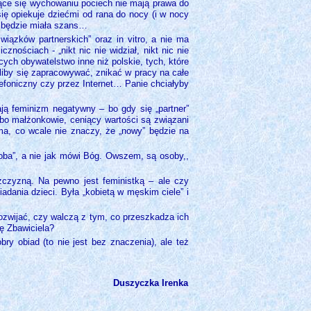
ące się wychowaniu pociech nie mają prawa do
ię opiekuje dziećmi od rana do nocy (i w nocy
e będzie miała szans…
iązków partnerskich” oraz in vitro, a nie ma
nościach - „nikt nic nie widział, nikt nic nie
cych obywatelstwo inne niż polskie, tych, które
liby się zapracowywać, znikać w pracy na całe
elefoniczny czy przez Internet… Panie chciałyby
ją feminizm negatywny – bo gdy się „partner”
 bo małżonkowie, ceniący wartości są związani
ma, co wcale nie znaczy, że „nowy” będzie na
doba”, a nie jak mówi Bóg. Owszem, są osoby,,
żczyzną. Na pewno jest feministką – ale czy
adania dzieci. Była „kobietą w męskim ciele” i
rozwijać, czy walczą z tym, co przeszkadza ich
ę Zbawiciela?
y obiad (to nie jest bez znaczenia), ale też
Duszyczka Irenka