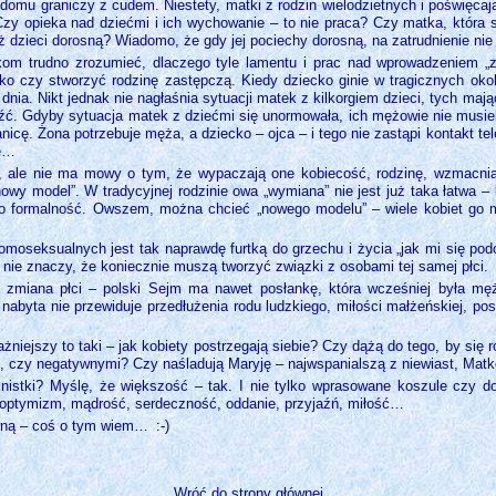
omu graniczy z cudem. Niestety, matki z rodzin wielodzietnych i poświęcaj
zy opieka nad dziećmi i ich wychowanie – to nie praca? Czy matka, która s
uż dzieci dorosną? Wiadomo, że gdy jej pociechy dorosną, na zatrudnienie ni
om trudno zrozumieć, dlaczego tyle lamentu i prac nad wprowadzeniem „zw
 czy stworzyć rodzinę zastępczą. Kiedy dziecko ginie w tragicznych okolicz
nia. Nikt jednak nie nagłaśnia sytuacji matek z kilkorgiem dzieci, tych mają
eźć. Gdyby sytuacja matek z dziećmi się unormowała, ich mężowie nie musie
nicę. Żona potrzebuje męża, a dziecko – ojca – i tego nie zastąpi kontakt t
ie…
”, ale nie ma mowy o tym, że wypaczają one kobiecość, rodzinę, wzmacnia
wy model”. W tradycyjnej rodzinie owa „wymiana” nie jest już taka łatwa –
lko formalność. Owszem, można chcieć „nowego modelu” – wiele kobiet go 
omoseksualnych jest tak naprawdę furtką do grzechu i życia „jak mi się po
nie znaczy, że koniecznie muszą tworzyć związki z osobami tej samej płci.
 zmiana płci – polski Sejm ma nawet posłankę, która wcześniej była mę
abyta nie przewiduje przedłużenia rodu ludzkiego, miłości małżeńskiej, posi
niejszy to taki – jak kobiety postrzegają siebie? Czy dążą do tego, by się 
, czy negatywnymi? Czy naśladują Maryję – najwspanialszą z niewiast, Matk
istki? Myślę, że większość – tak. I nie tylko wprasowane koszule czy dobr
ę, optymizm, mądrość, serdeczność, oddanie, przyjaźń, miłość…
wną – coś o tym wiem…
:-)
Wróć do strony głównej