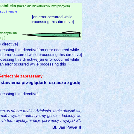
katolicka
(także dla niekatolików i wątpiących).
i, intencje
[an error occurred while
processing this directive]
 ważnym lub
 ;-)
 directive]
ocessing this directive][an error occurred while
an error occurred while processing this directive]
ocessing this directive][an error occurred while
[an error occurred while processing this
 Serdecznie zapraszamy!
stawienia przeglądarki oznacza zgodę
ocessing this directive]
cą, w sferze myśli i działania: mają stawać się
znać i wyrazić autentyczny geniusz kobiecy we
kich form dyskryminacji, przemocy i wyzysku
".
Bł. Jan Paweł II