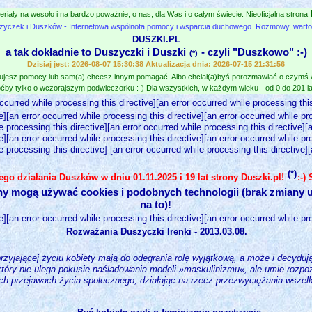
eriały na wesoło i na bardzo poważnie, o nas, dla Was i o całym świecie. Nieoficjalna strona
zyczek i Duszków - Internetowa wspólnota pomocy i wsparcia duchowego. Rozmowy, wartośc
DUSZKI.PL
a tak dokładnie to Duszyczki i Duszki
- czyli "Duszkowo" :-)
(*)
Dzisiaj jest: 2026-08-07 15:30:38 Aktualizacja dnia: 2026-07-15 21:31:56
jesz pomocy lub sam(a) chcesz innym pomagać. Albo chciał(a)byś porozmawiać o czymś
ćby tylko o wczorajszym podwieczorku :-) Dla wszystkich, w każdym wieku - od 0 do 201 lat
occurred while processing this directive][an error occurred while processing this
e][an error occurred while processing this directive][an error occurred while pr
e processing this directive][an error occurred while processing this directive][
e][an error occurred while processing this directive][an error occurred while pr
e processing this directive] [an error occurred while processing this directive]
(*)
nego działania Duszków w dniu 01.11.2025 i 19 lat strony Duszki.pl!
:-)
ny mogą używać cookies i podobnych technologii (brak zmiany u
na to)!
e][an error occurred while processing this directive][an error occurred while pr
Rozważania Duszyczki Irenki - 2013.03.08.
rzyjającej życiu kobiety mają do odegrania rolę wyjątkową, a może i decydują
óry nie ulega pokusie naśladowania modeli »maskulinizmu«, ale umie rozpo
ch przejawach życia społecznego, działając na rzecz przezwyciężania wszel