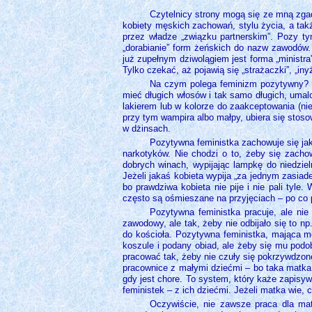
Czytelnicy strony mogą się ze mną zga
kobiety męskich zachowań, stylu życia, a tak
przez władze „związku partnerskim”. Pozy ty
„dorabianie” form żeńskich do nazw zawodów. Ni
już zupełnym dziwolągiem jest forma „ministra”
Tylko czekać, aż pojawią się „strażaczki”, „iny
Na czym polega feminizm pozytywny? P
mieć długich włosów i tak samo długich, umal
lakierem lub w kolorze do zaakceptowania (ni
przy tym wampira albo małpy, ubiera się stos
w dżinsach.
Pozytywna feministka zachowuje się jak 
narkotyków. Nie chodzi o to, żeby się zachow
dobrych winach, wypijając lampkę do niedziel
Jeżeli jakaś kobieta wypija „za jednym zasia
bo prawdziwa kobieta nie pije i nie pali tyle
często są ośmieszane na przyjęciach – po co pr
Pozytywna feministka pracuje, ale nie
zawodowy, ale tak, żeby nie odbijało się to np
do kościoła. Pozytywna feministka, mająca m
koszule i podany obiad, ale żeby się mu podo
pracować tak, żeby nie czuły się pokrzywdzone
pracownice z małymi dziećmi – bo taka matka
gdy jest chore. To system, który każe zapisy
feministek – z ich dziećmi. Jeżeli matka wie, c
Oczywiście, nie zawsze praca dla mat