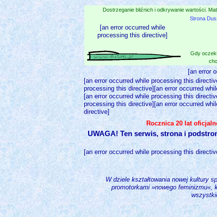
Dostrzeganie bliźnich i odkrywanie wartości. Mat
Strona Dus
[an error occurred while
processing this directive]
Gdy oczeku
cho
[an error 
[an error occurred while processing this directiv
processing this directive][an error occurred whil
[an error occurred while processing this directiv
processing this directive][an error occurred whil
directive]
Rocznica 20 lat oficjal
UWAGA! Ten serwis, strona i podstro
[an error occurred while processing this directiv
W dziele kształtowania nowej kultury sp
promotorkami »nowego feminizmu«, kt
wszystki