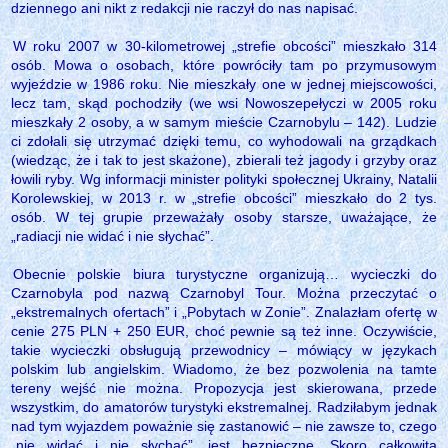
dziennego ani nikt z redakcji nie raczył do nas napisać.
W roku 2007 w 30-kilometrowej „strefie obcości” mieszkało 314
osób. Mowa o osobach, które powróciły tam po przymusowym
wyjeździe w 1986 roku. Nie mieszkały one w jednej miejscowości,
lecz tam, skąd pochodziły (we wsi Nowoszepełyczi w 2005 roku
mieszkały 2 osoby, a w samym mieście Czarnobylu ‒ 142). Ludzie
ci zdołali się utrzymać dzięki temu, co wyhodowali na grządkach
(wiedząc, że i tak to jest skażone), zbierali też jagody i grzyby oraz
łowili ryby. Wg informacji minister polityki społecznej Ukrainy, Natalii
Korolewskiej, w 2013 r. w „strefie obcości” mieszkało do 2 tys.
osób. W tej grupie przeważały osoby starsze, uważające, że
„radiacji nie widać i nie słychać”.
Obecnie polskie biura turystyczne organizują… wycieczki do
Czarnobyla pod nazwą Czarnobyl Tour. Można przeczytać o
„ekstremalnych ofertach” i „Pobytach w Zonie”. Znalazłam ofertę w
cenie 275 PLN + 250 EUR, choć pewnie są też inne. Oczywiście,
takie wycieczki obsługują przewodnicy – mówiący w językach
polskim lub angielskim. Wiadomo, że bez pozwolenia na tamte
tereny wejść nie można. Propozycja jest skierowana, przede
wszystkim, do amatorów turystyki ekstremalnej. Radziłabym jednak
nad tym wyjazdem poważnie się zastanowić – nie zawsze to, czego
„nie widać i nie słychać”, jest bezpieczne. Skoro całkowita