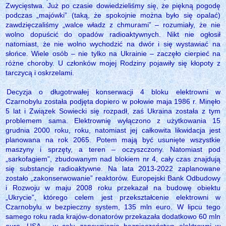
Zwycięstwa. Już po czasie dowiedzieliśmy się, że piękną pogodę
podczas „majówki” (taką, że spokojnie można było się opalać)
zawdzięczaliśmy „walce władz z chmurami” – rozumiały, że nie
wolno dopuścić do opadów radioaktywnych. Nikt nie ogłosił
natomiast, że nie wolno wychodzić na dwór i się wystawiać na
słońce. Wiele osób – nie tylko na Ukrainie – zaczęło cierpieć na
różne choroby. U członków mojej Rodziny pojawiły się kłopoty z
tarczycą i oskrzelami.
Decyzja o długotrwałej konserwacji 4 bloku elektrowni w
Czarnobylu została podjęta dopiero w połowie maja 1986 r. Minęło
5 lat i Związek Sowiecki się rozpadł, zaś Ukraina została z tym
problemem sama. Elektrownię wyłączono z użytkowania 15
grudnia 2000 roku, roku, natomiast jej całkowita likwidacja jest
planowana na rok 2065. Potem mają być usunięte wszystkie
maszyny i sprzęty, a teren – oczyszczony. Natomiast pod
„sarkofagiem”, zbudowanym nad blokiem nr 4, cały czas znajdują
się substancje radioaktywne. Na lata 2013-2022 zaplanowane
zostało „zakonserwowanie” reaktorów. Europejski Bank Odbudowy
i Rozwoju w maju 2008 roku przekazał na budowę obiektu
„Ukrycie”, którego celem jest przekształcenie elektrowni w
Czarnobylu w bezpieczny system, 135 mln euro. W lipcu tego
samego roku rada krajów-donatorów przekazała dodatkowo 60 mln