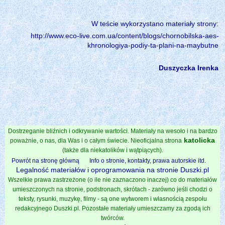
W teście wykorzystano materiały strony:
http://www.eco-live.com.ua/content/blogs/chornobilska-aes-
khronologiya-podiy-ta-plani-na-maybutne
Duszyczka Irenka
Dostrzeganie bliźnich i odkrywanie wartości. Materiały na wesoło i na bardzo
katolicka
poważnie, o nas, dla Was i o całym świecie. Nieoficjalna strona
(także dla niekatolików i wątpiących).
Powrót na stronę główną
Info o stronie, kontakty, prawa autorskie itd.
Legalność materiałów i oprogramowania na stronie Duszki.pl
Wszelkie prawa zastrzeżone (o ile nie zaznaczono inaczej) co do materiałów
umieszczonych na stronie, podstronach, skrótach - zarówno jeśli chodzi o
teksty, rysunki, muzykę, filmy - są one wytworem i własnością zespołu
redakcyjnego Duszki.pl. Pozostałe materiały umieszczamy za zgodą ich
twórców.