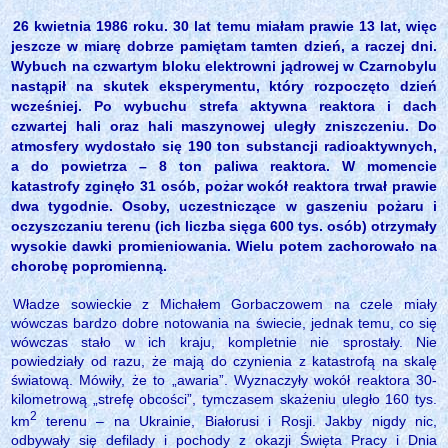
26 kwietnia 1986 roku. 30 lat temu miałam prawie 13 lat, więc
jeszcze w miarę dobrze pamiętam tamten dzień, a raczej dni.
Wybuch na czwartym bloku elektrowni jądrowej w Czarnobylu
nastąpił na skutek eksperymentu, który rozpoczęto dzień
wcześniej. Po wybuchu strefa aktywna reaktora i dach
czwartej hali oraz hali maszynowej uległy zniszczeniu. Do
atmosfery wydostało się 190 ton substancji radioaktywnych,
a do powietrza – 8 ton paliwa reaktora. W momencie
katastrofy zginęło 31 osób, pożar wokół reaktora trwał prawie
dwa tygodnie. Osoby, uczestniczące w gaszeniu pożaru i
oczyszczaniu terenu (ich liczba sięga 600 tys. osób) otrzymały
wysokie dawki promieniowania. Wielu potem zachorowało na
chorobę popromienną.
Władze sowieckie z Michałem Gorbaczowem na czele miały
wówczas bardzo dobre notowania na świecie, jednak temu, co się
wówczas stało w ich kraju, kompletnie nie sprostały. Nie
powiedziały od razu, że mają do czynienia z katastrofą na skalę
światową. Mówiły, że to „awaria”. Wyznaczyły wokół reaktora 30-
kilometrową „strefę obcości”, tymczasem skażeniu uległo 160 tys.
2
km
terenu – na Ukrainie, Białorusi i Rosji. Jakby nigdy nic,
odbywały się defilady i pochody z okazji Święta Pracy i Dnia