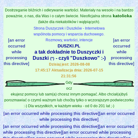
Dostrzeganie bliźnich i odkrywanie wartości. Materiały na wesoło i na bardzo
katolicka
poważnie, o nas, dla Was i o całym świecie. Nieoficjalna strona
(także dla niekatolików i wątpiących).
Strona Duszyczek i Duszków - Internetowa
wspólnota pomocy i wsparcia duchowego.
[an error
[an error
Rozmowy, wartości, intencje
occurred
DUSZKI.PL
occurred
while
a tak dokładnie to Duszyczki i
while
processing
processing
Duszki
- czyli "Duszkowo" :-)
(*)
this directive]
this directive]
Dzisiaj jest: 2026-08-08
17:45:17 Aktualizacja dnia: 2026-07-15
21:31:56
Gdy
ocz
ekujesz pomocy lub sam(a) chcesz innym pomagać. Albo chciał(a)byś
porozmawiać o czymś ważnym lub choćby tylko o wczorajszym podwieczorku
:-) Dla wszystkich, w każdym wieku - od 0 do 201 lat ;-)
[an error occurred while processing this directive][an error occurred
while processing this directive]
[an error occurred while processing this directive][an error occurred
while processing this directive][an error occurred while processing