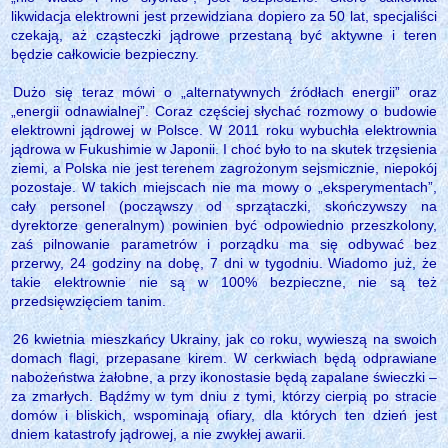
likwidacja elektrowni jest przewidziana dopiero za 50 lat, specjaliści
czekają, aż cząsteczki jądrowe przestaną być aktywne i teren
będzie całkowicie bezpieczny.
Dużo się teraz mówi o „alternatywnych źródłach energii” oraz
„energii odnawialnej”. Coraz częściej słychać rozmowy o budowie
elektrowni jądrowej w Polsce. W 2011 roku wybuchła elektrownia
jądrowa w Fukushimie w Japonii. I choć było to na skutek trzęsienia
ziemi, a Polska nie jest terenem zagrożonym sejsmicznie, niepokój
pozostaje. W takich miejscach nie ma mowy o „eksperymentach”,
cały personel (począwszy od sprzątaczki, skończywszy na
dyrektorze generalnym) powinien być odpowiednio przeszkolony,
zaś pilnowanie parametrów i porządku ma się odbywać bez
przerwy, 24 godziny na dobę, 7 dni w tygodniu. Wiadomo już, że
takie elektrownie nie są w 100% bezpieczne, nie są też
przedsięwzięciem tanim.
26 kwietnia mieszkańcy Ukrainy, jak co roku, wywieszą na swoich
domach flagi, przepasane kirem. W cerkwiach będą odprawiane
nabożeństwa żałobne, a przy ikonostasie będą zapalane świeczki –
za zmarłych. Bądźmy w tym dniu z tymi, którzy cierpią po stracie
domów i bliskich, wspominają ofiary, dla których ten dzień jest
dniem katastrofy jądrowej, a nie zwykłej awarii.