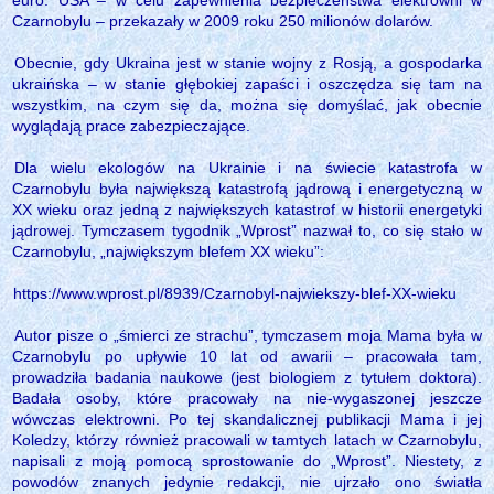
euro. USA – w celu zapewnienia bezpieczeństwa elektrowni w
Czarnobylu – przekazały w 2009 roku 250 milionów dolarów.
Obecnie, gdy Ukraina jest w stanie wojny z Rosją, a gospodarka
ukraińska – w stanie głębokiej zapaści i oszczędza się tam na
wszystkim, na czym się da, można się domyślać, jak obecnie
wyglądają prace zabezpieczające.
Dla wielu ekologów na Ukrainie i na świecie katastrofa w
Czarnobylu była największą katastrofą jądrową i energetyczną w
XX wieku oraz jedną z największych katastrof w historii energetyki
jądrowej. Tymczasem tygodnik „Wprost” nazwał to, co się stało w
Czarnobylu, „największym blefem XX wieku”:
https://www.wprost.pl/8939/Czarnobyl-najwiekszy-blef-XX-wieku
Autor pisze o „śmierci ze strachu”, tymczasem moja Mama była w
Czarnobylu po upływie 10 lat od awarii – pracowała tam,
prowadziła badania naukowe (jest biologiem z tytułem doktora).
Badała osoby, które pracowały na nie-wygaszonej jeszcze
wówczas elektrowni. Po tej skandalicznej publikacji Mama i jej
Koledzy, którzy również pracowali w tamtych latach w Czarnobylu,
napisali z moją pomocą sprostowanie do „Wprost”. Niestety, z
powodów znanych jedynie redakcji, nie ujrzało ono światła