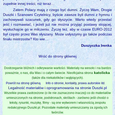
zupełnie innej treści, niż teraz…
Zatem Polacy mają z czego być dumni. Życzę Wam, Drogie
Duszki i Szanowni Czytelnicy, byście zawsze byli dumni z hymnu i
zachowywali szacunek, gdy go słyszycie. Warto wtedy przestać
jeść i rozmawiać, i jeżeli już nie można przyjąć postawy stojącej,
wysłuchajcie go w milczeniu. Życzę też, aby w czasie EURO-2012
był często przez Was słyszany. Może usłyszymy go także podczas
finału mistrzostw? Kto wie…
Duszyczka Irenka
Wróć do strony głównej
Dostrzeganie bliźnich i odkrywanie wartości. Materiały na wesoło i na bardzo
katolicka
poważnie, o nas, dla Was i o całym świecie. Nieoficjalna strona
(także dla niekatolików i wątpiących).
Powrót na stronę główną
Info o stronie, kontakty, prawa autorskie itd.
Legalność materiałów i oprogramowania na stronie Duszki.pl
Wszelkie prawa zastrzeżone (o ile nie zaznaczono inaczej) co do materiałów
umieszczonych na stronie, podstronach, skrótach - zarówno jeśli chodzi o
teksty, rysunki, muzykę, filmy - są one wytworem i własnością zespołu
redakcyjnego Duszki.pl. Pozostałe materiały umieszczamy za zgodą ich
twórców.