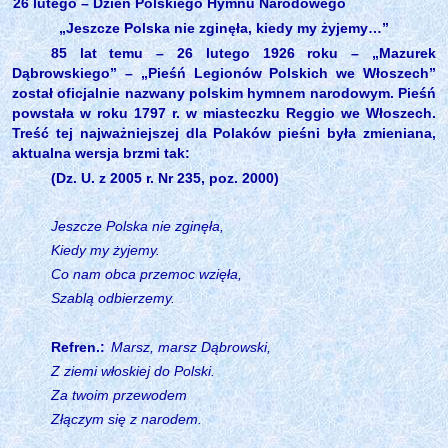
26 lutego – Dzień Polskiego Hymnu Narodowego
„Jeszcze Polska nie zginęła, kiedy my żyjemy…”
85 lat temu – 26 lutego 1926 roku – „Mazurek
Dąbrowskiego” – „Pieśń Legionów Polskich we Włoszech”
został oficjalnie nazwany polskim hymnem narodowym. Pieśń
powstała w roku 1797 r. w miasteczku Reggio we Włoszech.
Treść tej najważniejszej dla Polaków pieśni była zmieniana,
aktualna wersja brzmi tak:
(Dz. U. z 2005 r. Nr 235, poz. 2000)
Jeszcze Polska nie zginęła,
Kiedy my żyjemy.
Co nam obca przemoc wzięła,
Szablą odbierzemy.
Refren.:
Marsz, marsz Dąbrowski,
Z ziemi włoskiej do Polski.
Za twoim przewodem
Złączym się z narodem.