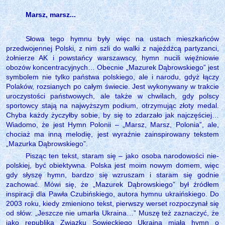
Marsz, marsz...
Słowa tego hymnu były więc na ustach mieszkańców
przedwojennej Polski, z nim szli do walki z najeźdźcą partyzanci,
żołnierze AK i powstańcy warszawscy, hymn nucili więźniowie
obozów koncentracyjnych… Obecnie „Mazurek Dąbrowskiego” jest
symbolem nie tylko państwa polskiego, ale i narodu, gdyż łączy
Polaków, rozsianych po całym świecie. Jest wykonywany w trakcie
uroczystości państwowych, ale także w chwilach, gdy polscy
sportowcy stają na najwyższym podium, otrzymując złoty medal.
Chyba każdy życzyłby sobie, by się to zdarzało jak najczęściej…
Wiadomo, że jest Hymn Polonii – „Marsz, Marsz, Polonia”, ale,
chociaż ma inną melodię, jest wyraźnie zainspirowany tekstem
„Mazurka Dąbrowskiego”.
Pisząc ten tekst, staram się – jako osoba narodowości nie-
polskiej, być obiektywna. Polska jest moim nowym domem, więc
gdy słyszę hymn, bardzo się wzruszam i staram się godnie
zachować. Mówi się, że „Mazurek Dąbrowskiego” był źródłem
inspiracji dla Pawła Czubińskiego, autora hymnu ukraińskiego. Do
2003 roku, kiedy zmieniono tekst, pierwszy werset rozpoczynał się
od słów: „Jeszcze nie umarła Ukraina…” Muszę też zaznaczyć, że
jako republika Związku Sowieckiego Ukraina miała hymn o