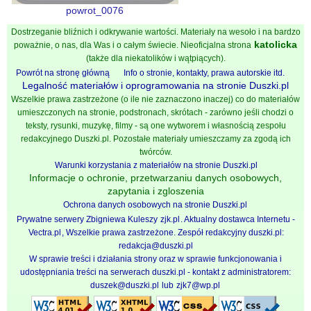
powrot_0076
Dostrzeganie bliźnich i odkrywanie wartości. Materiały na wesoło i na bardzo
katolicka
poważnie, o nas, dla Was i o całym świecie. Nieoficjalna strona
(także dla niekatolików i wątpiących).
Powrót na stronę główną
Info o stronie, kontakty, prawa autorskie itd.
Legalność materiałów i oprogramowania na stronie Duszki.pl
Wszelkie prawa zastrzeżone (o ile nie zaznaczono inaczej) co do materiałów
umieszczonych na stronie, podstronach, skrótach - zarówno jeśli chodzi o
teksty, rysunki, muzykę, filmy - są one wytworem i własnością zespołu
redakcyjnego Duszki.pl. Pozostałe materiały umieszczamy za zgodą ich
twórców.
Warunki korzystania z materiałów na stronie Duszki.pl
Informacje o ochronie, przetwarzaniu danych osobowych,
zapytania i zgloszenia
Ochrona danych osobowych na stronie Duszki.pl
Prywatne serwery Zbigniewa Kuleszy
zjk.pl
. Aktualny dostawca Internetu -
Vectra.pl
, Wszelkie prawa zastrzeżone. Zespół redakcyjny duszki.pl:
redakcja@duszki.pl
W sprawie treści i działania strony oraz w sprawie funkcjonowania i
udostępniania treści na serwerach duszki.pl - kontakt z administratorem:
duszek@duszki.pl
lub
zjk7@wp.pl