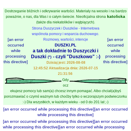
Dostrzeganie bliźnich i odkrywanie wartości. Materiały na wesoło i na bardzo
katolicka
poważnie, o nas, dla Was i o całym świecie. Nieoficjalna strona
(także dla niekatolików i wątpiących).
Strona Duszyczek i Duszków - Internetowa
wspólnota pomocy i wsparcia duchowego.
[an error
[an error
Rozmowy, wartości, intencje
occurred
DUSZKI.PL
occurred
while
a tak dokładnie to Duszyczki i
while
processing
processing
Duszki
- czyli "Duszkowo" :-)
(*)
this directive]
this directive]
Dzisiaj jest: 2026-08-08
12:45:52 Aktualizacja dnia: 2026-07-15
21:31:56
Gdy
ocz
ekujesz pomocy lub sam(a) chcesz innym pomagać. Albo chciał(a)byś
porozmawiać o czymś ważnym lub choćby tylko o wczorajszym podwieczorku
:-) Dla wszystkich, w każdym wieku - od 0 do 201 lat ;-)
[an error occurred while processing this directive][an error occurred
while processing this directive]
[an error occurred while processing this directive][an error occurred
while processing this directive][an error occurred while processing