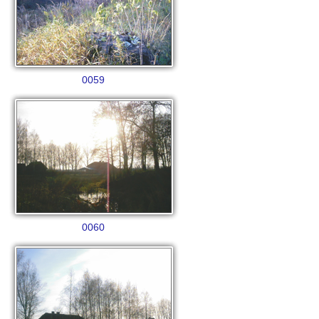
0059
0060