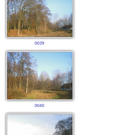
0039
0040