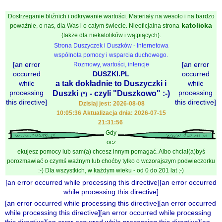
Dostrzeganie bliźnich i odkrywanie wartości. Materiały na wesoło i na bardzo
katolicka
poważnie, o nas, dla Was i o całym świecie. Nieoficjalna strona
(także dla niekatolików i wątpiących).
Strona Duszyczek i Duszków - Internetowa
wspólnota pomocy i wsparcia duchowego.
[an error
[an error
Rozmowy, wartości, intencje
occurred
DUSZKI.PL
occurred
while
a tak dokładnie to Duszyczki i
while
processing
processing
Duszki
- czyli "Duszkowo" :-)
(*)
this directive]
this directive]
Dzisiaj jest: 2026-08-08
10:05:36 Aktualizacja dnia: 2026-07-15
21:31:56
Gdy
ocz
ekujesz pomocy lub sam(a) chcesz innym pomagać. Albo chciał(a)byś
porozmawiać o czymś ważnym lub choćby tylko o wczorajszym podwieczorku
:-) Dla wszystkich, w każdym wieku - od 0 do 201 lat ;-)
[an error occurred while processing this directive][an error occurred
while processing this directive]
[an error occurred while processing this directive][an error occurred
while processing this directive][an error occurred while processing