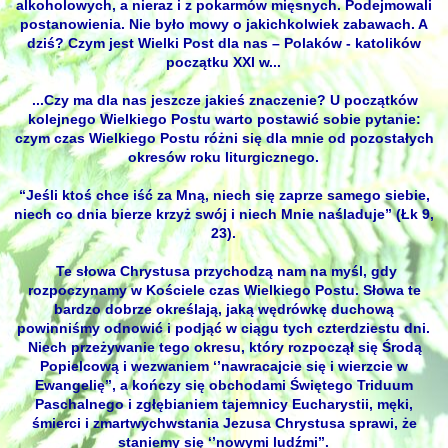
alkoholowych, a nieraz i z pokarmów mięsnych. Podejmowali
postanowienia. Nie było mowy o jakichkolwiek zabawach. A
dziś? Czym jest Wielki Post dla nas – Polaków - katolików
początku XXI w...
...Czy ma dla nas jeszcze jakieś znaczenie? U początków
kolejnego Wielkiego Postu warto postawić sobie pytanie:
czym czas Wielkiego Postu różni się dla mnie od pozostałych
okresów roku liturgicznego.
“Jeśli ktoś chce iść za Mną, niech się zaprze samego siebie,
niech co dnia bierze krzyż swój i niech Mnie naśladuje” (Łk 9,
23).
Te słowa Chrystusa przychodzą nam na myśl, gdy
rozpoczynamy w Kościele czas Wielkiego Postu. Słowa te
bardzo dobrze określają, jaką wędrówkę duchową
powinniśmy odnowić i podjąć w ciągu tych czterdziestu dni.
Niech przeżywanie tego okresu, który rozpoczął się Środą
Popielcową i wezwaniem ‘’nawracajcie się i wierzcie w
Ewangelię’’, a kończy się obchodami Świętego Triduum
Paschalnego i zgłębianiem tajemnicy Eucharystii, męki,
śmierci i zmartwychwstania Jezusa Chrystusa sprawi, że
staniemy się ‘’nowymi ludźmi’’.