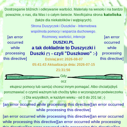
Dostrzeganie bliźnich i odkrywanie wartości. Materiały na wesoło i na bardzo
katolicka
poważnie, o nas, dla Was i o całym świecie. Nieoficjalna strona
(także dla niekatolików i wątpiących).
Strona Duszyczek i Duszków - Internetowa
wspólnota pomocy i wsparcia duchowego.
[an error
[an error
Rozmowy, wartości, intencje
occurred
DUSZKI.PL
occurred
while
a tak dokładnie to Duszyczki i
while
processing
processing
Duszki
- czyli "Duszkowo" :-)
(*)
this directive]
this directive]
Dzisiaj jest: 2026-08-07
05:41:43 Aktualizacja dnia: 2026-07-15
21:31:56
Gdy
ocz
ekujesz pomocy lub sam(a) chcesz innym pomagać. Albo chciał(a)byś
porozmawiać o czymś ważnym lub choćby tylko o wczorajszym podwieczorku
:-) Dla wszystkich, w każdym wieku - od 0 do 201 lat ;-)
[an error occurred while processing this directive][an error occurred
while processing this directive]
[an error occurred while processing this directive][an error occurred
while processing this directive][an error occurred while processing