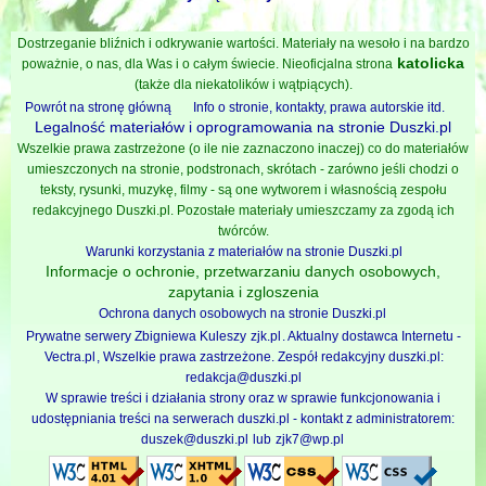
Dostrzeganie bliźnich i odkrywanie wartości. Materiały na wesoło i na bardzo
katolicka
poważnie, o nas, dla Was i o całym świecie. Nieoficjalna strona
(także dla niekatolików i wątpiących).
Powrót na stronę główną
Info o stronie, kontakty, prawa autorskie itd.
Legalność materiałów i oprogramowania na stronie Duszki.pl
Wszelkie prawa zastrzeżone (o ile nie zaznaczono inaczej) co do materiałów
umieszczonych na stronie, podstronach, skrótach - zarówno jeśli chodzi o
teksty, rysunki, muzykę, filmy - są one wytworem i własnością zespołu
redakcyjnego Duszki.pl. Pozostałe materiały umieszczamy za zgodą ich
twórców.
Warunki korzystania z materiałów na stronie Duszki.pl
Informacje o ochronie, przetwarzaniu danych osobowych,
zapytania i zgloszenia
Ochrona danych osobowych na stronie Duszki.pl
Prywatne serwery Zbigniewa Kuleszy
zjk.pl
. Aktualny dostawca Internetu -
Vectra.pl
, Wszelkie prawa zastrzeżone. Zespół redakcyjny duszki.pl:
redakcja@duszki.pl
W sprawie treści i działania strony oraz w sprawie funkcjonowania i
udostępniania treści na serwerach duszki.pl - kontakt z administratorem:
duszek@duszki.pl
lub
zjk7@wp.pl