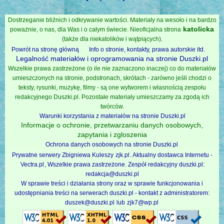
Dostrzeganie bliźnich i odkrywanie wartości. Materiały na wesoło i na bardzo
katolicka
poważnie, o nas, dla Was i o całym świecie. Nieoficjalna strona
(także dla niekatolików i wątpiących).
Powrót na stronę główną
Info o stronie, kontakty, prawa autorskie itd.
Legalność materiałów i oprogramowania na stronie Duszki.pl
Wszelkie prawa zastrzeżone (o ile nie zaznaczono inaczej) co do materiałów
umieszczonych na stronie, podstronach, skrótach - zarówno jeśli chodzi o
teksty, rysunki, muzykę, filmy - są one wytworem i własnością zespołu
redakcyjnego Duszki.pl. Pozostałe materiały umieszczamy za zgodą ich
twórców.
Warunki korzystania z materiałów na stronie Duszki.pl
Informacje o ochronie, przetwarzaniu danych osobowych,
zapytania i zgloszenia
Ochrona danych osobowych na stronie Duszki.pl
Prywatne serwery Zbigniewa Kuleszy
zjk.pl
. Aktualny dostawca Internetu -
Vectra.pl
, Wszelkie prawa zastrzeżone. Zespół redakcyjny duszki.pl:
redakcja@duszki.pl
W sprawie treści i działania strony oraz w sprawie funkcjonowania i
udostępniania treści na serwerach duszki.pl - kontakt z administratorem:
duszek@duszki.pl
lub
zjk7@wp.pl