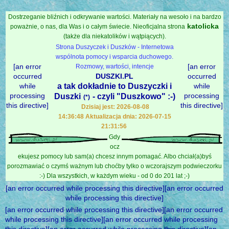
Dostrzeganie bliźnich i odkrywanie wartości. Materiały na wesoło i na bardzo
katolicka
poważnie, o nas, dla Was i o całym świecie. Nieoficjalna strona
(także dla niekatolików i wątpiących).
Strona Duszyczek i Duszków - Internetowa
wspólnota pomocy i wsparcia duchowego.
[an error
[an error
Rozmowy, wartości, intencje
occurred
DUSZKI.PL
occurred
while
a tak dokładnie to Duszyczki i
while
processing
processing
Duszki
- czyli "Duszkowo" :-)
(*)
this directive]
this directive]
Dzisiaj jest: 2026-08-08
14:36:48 Aktualizacja dnia: 2026-07-15
21:31:56
Gdy
ocz
ekujesz pomocy lub sam(a) chcesz innym pomagać. Albo chciał(a)byś
porozmawiać o czymś ważnym lub choćby tylko o wczorajszym podwieczorku
:-) Dla wszystkich, w każdym wieku - od 0 do 201 lat ;-)
[an error occurred while processing this directive][an error occurred
while processing this directive]
[an error occurred while processing this directive][an error occurred
while processing this directive][an error occurred while processing