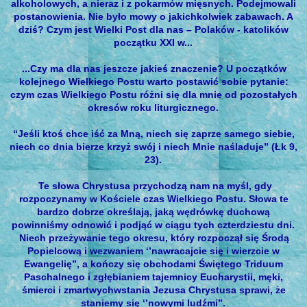
alkoholowych, a nieraz i z pokarmów mięsnych. Podejmowali
postanowienia. Nie było mowy o jakichkolwiek zabawach. A
dziś? Czym jest Wielki Post dla nas – Polaków - katolików
początku XXI w...
...Czy ma dla nas jeszcze jakieś znaczenie? U początków
kolejnego Wielkiego Postu warto postawić sobie pytanie:
czym czas Wielkiego Postu różni się dla mnie od pozostałych
okresów roku liturgicznego.
“Jeśli ktoś chce iść za Mną, niech się zaprze samego siebie,
niech co dnia bierze krzyż swój i niech Mnie naśladuje” (Łk 9,
23).
Te słowa Chrystusa przychodzą nam na myśl, gdy
rozpoczynamy w Kościele czas Wielkiego Postu. Słowa te
bardzo dobrze określają, jaką wędrówkę duchową
powinniśmy odnowić i podjąć w ciągu tych czterdziestu dni.
Niech przeżywanie tego okresu, który rozpoczął się Środą
Popielcową i wezwaniem ‘’nawracajcie się i wierzcie w
Ewangelię’’, a kończy się obchodami Świętego Triduum
Paschalnego i zgłębianiem tajemnicy Eucharystii, męki,
śmierci i zmartwychwstania Jezusa Chrystusa sprawi, że
staniemy się ‘’nowymi ludźmi’’.