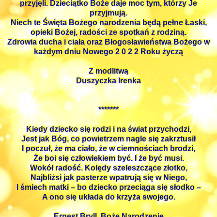
przyjęli. Dzieciątko Boże daje moc tym, którzy Je
przyjmują.
Niech te Święta Bożego narodzenia będą pełne Łaski,
opieki Bożej, radości ze spotkań z rodziną.
Zdrowia ducha i ciała oraz Błogosławieństwa Bożego w
każdym dniu Nowego 2 0 2 2 Roku życzą
Z modlitwą
Duszyczka Irenka
*******
Kiedy dziecko się rodzi i na świat przychodzi,
Jest jak Bóg, co powietrzem nagle się zakrztusił
I poczuł, że ma ciało, że w ciemnościach brodzi,
Że boi się człowiekiem być. I że być musi.
Wokół radość. Kolędy szeleszczące złotko,
Najbliżsi jak pasterze wpatrują się w Niego,
I śmiech matki – bo dziecko przeciąga się słodko –
A ono się układa do krzyża swojego.
Ernest Bryll, Boże Narodzenie