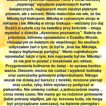
„wypierają” wysyłanie papierowych kartek
świątecznych, napisanych może niezbyt pięknym
pismem, ale z sercem. Wielu maluchów nie wie, że św.
Mikołaj był biskupem. Mikołaj w czerwonym stroju w
reklamie i św. Mikołaj w stroju biskupa ‒ widziany (co daj
Boże!) w szkole czy na świetlicy przy kościele ‒ mogą
wywołać u dziecka „dysonans poznawczy”. Należę do
pokolenia, któremu opowiadano o Dziadku Mrozie,
niemającym ze świętym nic wspólnego. Na studiach
usłyszałam żart o tym, że był to „brat św. Mikołaja,
mający legitymację partyjną”. Warto najmłodszym
opowiadać także o tym, kim naprawdę był św. Mikołaj i
że nie jest to postać z kreskówek ani reklam.
Przygotowania kulinarne do świąt – to sprawa bardzo
ważna. Owszem, można nie czekać i wyplenić lodówkę
oraz zamrażarkę gotowymi półproduktami. Nikogo
wszak nie dziwią już barszcz z torebki, mrożone pierogi
oraz uszka, ryby, które wystarczy podgrzać w
piekarniku. Nie umiemy czekać, a jednocześnie mamy…
coraz mniej czasu. Nie mamy go na rodzinne gotowanie
(takie potrawy wigilijne, jak np. kresowa kutia, nie mogą
być przyrządzane zawczasu), na lepienie pierogów i