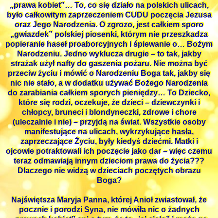
„prawa kobiet”… To, co się działo na polskich ulicach,
było całkowitym zaprzeczeniem CUDU poczęcia Jezusa
oraz Jego Narodzenia. O zgrozo, jest całkiem sporo
„gwiazdek” polskiej piosenki, którym nie przeszkadza
popieranie haseł proaborcyjnych i śpiewanie o… Bożym
Narodzeniu. Jedno wyklucza drugie – to tak, jakby
strażak użył nafty do gaszenia pożaru. Nie można być
przeciw życiu i mówić o Narodzeniu Boga tak, jakby się
nic nie stało, a w dodatku używać Bożego Narodzenia
do zarabiania całkiem sporych pieniędzy… To Dziecko,
które się rodzi, oczekuje, że dzieci – dziewczynki i
chłopcy, bruneci i blondyneczki, zdrowe i chore
(uleczalnie i nie) – przyjdą na świat. Wszystkie osoby
manifestujące na ulicach, wykrzykujące hasła,
zaprzeczające Życiu, były kiedyś dziećmi. Matki i
ojcowie potraktowali ich poczęcie jako dar – więc czemu
teraz odmawiają innym dzieciom prawa do życia???
Dlaczego nie widzą w dzieciach poczętych obrazu
Boga?
Najświętsza Maryja Panna, której Anioł zwiastował, że
pocznie i porodzi Syna, nie mówiła nic o żadnych