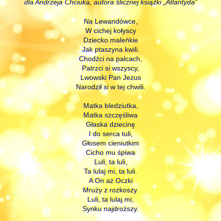
dla Andrzeja Chciuka, autora ślicznej książki „Atlantyda”
Na Lewandówce,
W cichej kołyscy
Dziecko maleńkie
Jak ptaszyna kwili.
Chodźci na palcach,
Patrzci si wszyscy,
Lwowski Pan Jezus
Narodził si w tej chwili.
Matka bledziutka,
Matka szczęśliwa
Głaska dziecinę
I do serca tuli,
Głosem cieniutkim
Cicho mu śpiwa
Luli, ta luli,
Ta lulaj mi, ta luli.
A On aż Oczki
Mruży z rozkoszy.
Luli, ta lulaj mi,
Synku najdroższy.