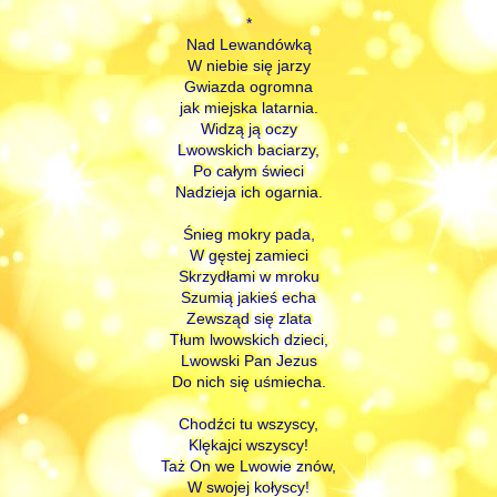
*
Nad Lewandówką
W niebie się jarzy
Gwiazda ogromna
jak miejska latarnia.
Widzą ją oczy
Lwowskich baciarzy,
Po całym świeci
Nadzieja ich ogarnia.
Śnieg mokry pada,
W gęstej zamieci
Skrzydłami w mroku
Szumią jakieś echa
Zewsząd się zlata
Tłum lwowskich dzieci,
Lwowski Pan Jezus
Do nich się uśmiecha.
Chodźci tu wszyscy,
Klękajci wszyscy!
Taż On we Lwowie znów,
W swojej kołyscy!