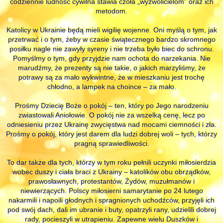
codziennie ludność cywilna stawia czoła „wyzwolicielom” oraz ich
metodom.
Katolicy w Ukrainie będą mieli wigilię wojenne. Oni myślą o tym, jak
przetrwać i o tym, żeby w czasie świątecznego bardzo skromnego
posiłku nagle nie zawyły syreny i nie trzeba było biec do schronu.
Pomyślmy o tym, gdy przyjdzie nam ochota do narzekania. Nie
marudźmy, że prezenty są nie takie, o jakich marzyliśmy, że
potrawy są za mało wykwintne, że w mieszkaniu jest trochę
chłodno, a lampek na choince – za mało.
Prośmy Dziecię Boże o pokój – ten, który po Jego narodzeniu
zwiastowali Aniołowie. O pokój nie za wszelką cenę, lecz po
odniesieniu przez Ukrainę zwycięstwa nad mocami ciemności i zła.
Prośmy o pokój, który jest darem dla ludzi dobrej woli – tych, którzy
pragną sprawiedliwości.
To dar także dla tych, którzy w tym roku pełnili uczynki miłosierdzia
wobec duszy i ciała braci z Ukrainy – katolików obu obrządków,
prawosławnych, protestantów, Żydów, muzułmanów i
niewierzących. Polscy miłosierni samarytanie po 24 lutego
nakarmili i napoili głodnych i spragnionych uchodźców, przyjęli ich
pod swój dach, dali im ubranie i buty, opatrzyli rany, udzielili dobrej
rady, pocieszyli w utrapieniu. Zapewne wielu Duszków i