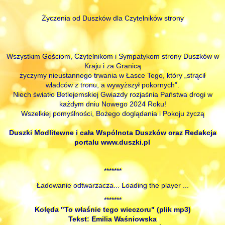
Życzenia od Duszków dla Czytelników strony
Wszystkim Gościom, Czytelnikom i Sympatykom strony Duszków w
Kraju i za Granicą
życzymy nieustannego trwania w Łasce Tego, który „strącił
władców z tronu, a wywyższył pokornych”.
Niech światło Betlejemskiej Gwiazdy rozjaśnia Państwa drogi w
każdym dniu Nowego 2024 Roku!
Wszelkiej pomyślności, Bożego doglądania i Pokoju życzą
Duszki Modlitewne i cała Wspólnota Duszków oraz Redakcja
portalu www.duszki.pl
*******
Ładowanie odtwarzacza... Loading the player ...
*******
Kolęda "To właśnie tego wieczoru" (plik mp3)
Tekst: Emilia Waśniowska