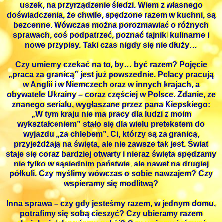
uszek, na przyrządzenie śledzi. Wiem z własnego
doświadczenia, że chwile, spędzone razem w kuchni, są
bezcenne. Wówczas można porozmawiać o różnych
sprawach, coś podpatrzeć, poznać tajniki kulinarne i
nowe przypisy. Taki czas nigdy się nie dłuży…
Czy umiemy czekać na to, by… być razem? Pojęcie
„praca za granicą” jest już powszednie. Polacy pracują
w Anglii i w Niemczech oraz w innych krajach, a
obywatele Ukrainy – coraz częściej w Polsce. Zdanie, ze
znanego serialu, wygłaszane przez pana Kiepskiego:
„W tym kraju nie ma pracy dla ludzi z moim
wykształceniem” stało się dla wielu pretekstem do
wyjazdu „za chlebem”. Ci, którzy są za granicą,
przyjeżdżają na święta, ale nie zawsze tak jest. Świat
staje się coraz bardziej otwarty i nieraz święta spędzamy
nie tylko w sąsiednim państwie, ale nawet na drugiej
półkuli. Czy myślimy wówczas o sobie nawzajem? Czy
wspieramy się modlitwą?
Inna sprawa – czy gdy jesteśmy razem, w jednym domu,
potrafimy się sobą cieszyć? Czy ubieramy razem