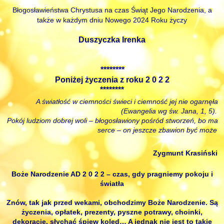
Błogosławieństwa Chrystusa na czas Świąt Jego Narodzenia, a
także w każdym dniu Nowego 2024 Roku życzy
Duszyczka Irenka
********
Poniżej życzenia z roku 2 0 2 2
********
A światłość w ciemności świeci i ciemność jej nie ogarnęła
(Ewangelia wg św. Jana, 1, 5).
Pokój ludziom dobrej woli – błogosławiony pośród stworzeń, bo ma
serce – on jeszcze zbawion być może
Zygmunt Krasiński
Boże Narodzenie AD 2 0 2 2 – czas, gdy pragniemy pokoju i
światła
Znów, tak jak przed wekami, obchodzimy Boże Narodzenie. Są
życzenia, opłatek, prezenty, pyszne potrawy, choinki,
dekoracje, słychać śpiew kolęd… A jednak nie jest to takie