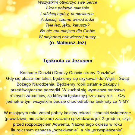
Wszystkim otworzyć swe Serce
I kres położyć miłośnie
Ludzkiej nędzy, poniewierce.
A dzisiaj, czemu wśród ludzi
Tyle łez, jęku, katuszy?
Bo nie ma miejsca dla Ciebie
W niejednej człowieczej duszy.
(o. Mateusz Jeż)
Tęsknota za Jezusem
Kochane Duszki i Drodzy Goście strony Duszków!
Gdy się ukaże ten tekst, będziemy się szykowali do Wigilii i Świąt
Bożego Narodzenia. Będziemy robili ostatnie zakupy i
przedświąteczne porządki. W kuchni się wymiesza mnóstwo
różnych zapachów, za którymi tęsknimy przez cały rok… Czy
jednak w tym wszystkim będzie choć odrobina tęsknoty za NIM?
W mijającym roku został pobity kolejny rekord – choinki świąteczne
(prawdziwe, nie sztuczne) zaczęto sprzedawać już 2 grudnia, czyli
przed rozpoczęciem Adwentu. Nazwa tego okresu w roku
liturgicznym oznacza „oczekiwanie”, a nie „przyspieszenie”.