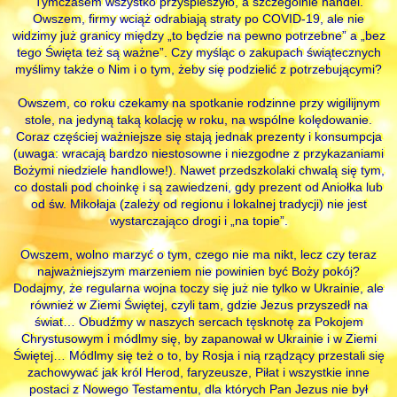
Tymczasem wszystko przyspieszyło, a szczególnie handel.
Owszem, firmy wciąż odrabiają straty po COVID-19, ale nie
widzimy już granicy między „to będzie na pewno potrzebne” a „bez
tego Święta też są ważne”. Czy myśląc o zakupach świątecznych
myślimy także o Nim i o tym, żeby się podzielić z potrzebującymi?
Owszem, co roku czekamy na spotkanie rodzinne przy wigilijnym
stole, na jedyną taką kolację w roku, na wspólne kolędowanie.
Coraz częściej ważniejsze się stają jednak prezenty i konsumpcja
(uwaga: wracają bardzo niestosowne i niezgodne z przykazaniami
Bożymi niedziele handlowe!). Nawet przedszkolaki chwalą się tym,
co dostali pod choinkę i są zawiedzeni, gdy prezent od Aniołka lub
od św. Mikołaja (zależy od regionu i lokalnej tradycji) nie jest
wystarczająco drogi i „na topie”.
Owszem, wolno marzyć o tym, czego nie ma nikt, lecz czy teraz
najważniejszym marzeniem nie powinien być Boży pokój?
Dodajmy, że regularna wojna toczy się już nie tylko w Ukrainie, ale
również w Ziemi Świętej, czyli tam, gdzie Jezus przyszedł na
świat… Obudźmy w naszych sercach tęsknotę za Pokojem
Chrystusowym i módlmy się, by zapanował w Ukrainie i w Ziemi
Świętej… Módlmy się też o to, by Rosja i nią rządzący przestali się
zachowywać jak król Herod, faryzeusze, Piłat i wszystkie inne
postaci z Nowego Testamentu, dla których Pan Jezus nie był