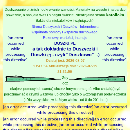
Dostrzeganie bliźnich i odkrywanie wartości. Materiały na wesoło i na bardzo
katolicka
poważnie, o nas, dla Was i o całym świecie. Nieoficjalna strona
(także dla niekatolików i wątpiących).
Strona Duszyczek i Duszków - Internetowa
wspólnota pomocy i wsparcia duchowego.
[an error
[an error
Rozmowy, wartości, intencje
occurred
DUSZKI.PL
occurred
while
a tak dokładnie to Duszyczki i
while
processing
processing
Duszki
- czyli "Duszkowo" :-)
(*)
this directive]
this directive]
Dzisiaj jest: 2026-08-07
13:47:54 Aktualizacja dnia: 2026-07-15
21:31:56
Gdy
ocz
ekujesz pomocy lub sam(a) chcesz innym pomagać. Albo chciał(a)byś
porozmawiać o czymś ważnym lub choćby tylko o wczorajszym podwieczorku
:-) Dla wszystkich, w każdym wieku - od 0 do 201 lat ;-)
[an error occurred while processing this directive][an error occurred
while processing this directive]
[an error occurred while processing this directive][an error occurred
while processing this directive][an error occurred while processing