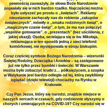
pewnością zauważyły, że słowa Boże Narodzenie
pojawiały się w nich bardzo rzadko. Najczęściej można
było usłyszeć po prostu o „świętach”. Reklamy
nieustannie zachęcały nas do robienia „zakupów
świątecznych”, mówiły o „smaku rodzinnych świąt”, o
„magicznym czasie świąt”, o tym, że ma nas połączyć
„wspólne gotowanie”, o „prezentach” (bez uściślenia, z
jakiej okazji). Osoba, wcielająca się w św. Mikołaja,
reklamująca w ten sposób jedną z sieci telefonii
komórkowej, nie występowała w stroju biskupim.
Coraz częściej symbole Bożego Narodzenia – wizerunki
Świętej Rodziny, Dzieciątka i Aniołów – są zastępowane
już nie tylko przez bombki i świeczki. W Warszawie
można było zobaczyć kratki z… półksiężycem, a szopka
w Watykanie jest bardzo odległa od tej, którą zwykliśmy
oglądać (dzięki telewizji) chociażby na Rynku w
Krakowie.
Czy Pan Jezus, który się narodzi, znajdzie miejsce w
naszych sercach w czasach, gdy codziennie słyszymy o
chorych i umierających na COVID-19? Czy narodzi się w