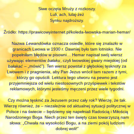
Siwe oczęta Mruży z rozkoszy.
Luli, ach, lulaj-żeż
Synku najdroższy.
Źródło: https://prawicowyinternet.pl/koleda-lwowska-marian-hemar/
Nazwa
Lewandówka
oznacza osiedle, które się znalazło w
granicach Lwowa w 1930 r. Dawniej było tam lotnisko. Nie
popełniłam błędów w pisowni… Hemar napisał swój wiersz
używając elementów
bałaku
, czyli lwowskiej gwary miejskiej (od
bałakać
– „mówić”). Ten wiersz powstał z głębokiej tęsknoty za
Lwowem i z pragnienia, aby Pan Jezus wrócił tam razem z tymi,
którzy go opuścili. Lektura tego utworu na pewno jest
przyjemniejsza od wielu niestosownych przyśpiewek i tekstów
reklamowych, którymi jesteśmy męczeni przez wiele tygodni.
Czy można tęsknić za Jezusem przez cały rok? Wierzę, że tak.
Wierzę również, że – niezależnie od aktualnej sytuacji politycznej w
Polsce i na świecie – będziemy się napełniali Radością i Miłością
Narodzonego Boga. Niech przez ten święty czas towarzyszą nam
słowa: „Chwała na wysokości Bogu, a na ziemi pokój ludziom
dobrej woli!”