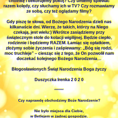
choinkę i dekorujemy pokój? Czy umiemy śpiewać
razem kolędy, czy słuchamy ich w TV? Czy rozmawiamy
ze sobą, czy też oglądamy filmy?
Gdy piszę te słowa, od Bożego Narodzenia dzieli nas
kilkanaście dni. Wierzę, że takich, którzy na Niego
czekają, jest wielu:) Wkrótce zasiądziemy przy
świątecznym stole do kolacji wigilijnej. Będzie ciepło,
rodzinnie i będziemy RAZEM. Łamiąc się opłatkiem,
złożymy sobie życzenia i zaśpiewamy: „Bóg się rodzi,
moc truchleje” – ciesząc się z tego, że On pozwolił nam
doczekać kolejnego Bożego Narodzenia…
Błogosławionych Świąt Narodzenia Boga życzy
Duszyczka Irenka 2 0 2 0
*******
Czy naprawdę obchodzimy Boże Narodzenie?
Nie było miejsca dla Ciebie,
w Betlejem w żadnej gospodzie.