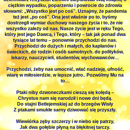
ciężkim wypadku, poparzeniu i powrocie do zdrowia
słowami: „Wszystko jest po coś”. Uznajmy, że pandemia
też jest „po coś”. Ona jest właśnie po to, byśmy
dostrzegli wymiar duchowy naszego życia i to, że nie
wszystko zależy od nas. Nasze życie jest w ręku Tego,
który jest jego Dawcą, i Tego, który – tak jak ponad dwa
tysiące lat temu – ponownie przychodzi do nas.
Przychodzi do dużych i małych, do kapłanów i
świeckich, do rodzin i osób samotnych, do polityków,
lekarzy, nauczycieli, studentów, wychowawców…
Przychodzi, żeby nas umocnić, wlać nadzieję, ufność,
wiarę w miłosierdzie, w lepsze jutro.. Pozwólmy Mu na
to…
Ptaki niby dzwoneczkami cieszą się kolędą –
Chrystus nam się narodził i nowe dni będą.
Do stajni Betlejemskiej aż do brzegów Wisły
Z ptakami smukłe sarny dziwować się przyszły.
Wiewiórka zęby szczerzy i w niebo się patrzy,
Jak dwa gołębie płyną na błękitnej tarczy.