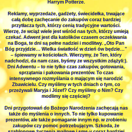
Harrym Potterze.
Reklamy, wyprzedaże, gadżety, świecidełka, trwające
całą dobę zachęcanie do zakupów coraz bardziej
przytłacza tych, którzy cenią tradycyjne wartości.
Wierzę, że wciąż wiele jest wśród nas tych, którzy umieją
czekać. Adwent jest dla katolików czasem oczekiwania
na Boga, te dni są pełne nadziei i modlitwy. „Oto Pan
Bóg przyjdzie… Wielka światłość w dzień ów będzie…”
– śpiewamy w kościołach. Wierzymy, że Ten, który
nadchodzi, da nam czas, byśmy ze wszystkim zdążyli:).
Dni Adwentu – to nie tylko czas zakupów, gotowania,
sprzątania i pakowania prezentów. To czas
intensywnego rozmyślania o mającym się narodzić
Zbawicielu. Czy myślimy w tych dniach o tym, co
przeżywali Maryja i Józef? Czy myślimy o Nim? Czy
modlimy się częściej?
Dni przygotowań do Bożego Narodzenia zachęcają nas
także do myślenia o innych. To nie tylko kupowanie
prezentów, ale także pomaganie innym np. w zrobieniu
zakupów czy pomoc potrzebującym. Szkoda, że
szablonowe życzenia mailowe i sms-y coraz bardziej