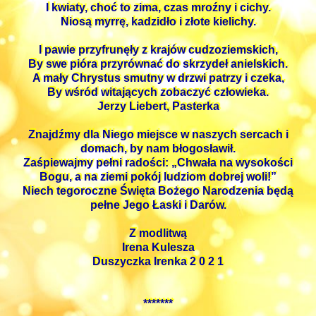
I kwiaty, choć to zima, czas mroźny i cichy.
Niosą myrrę, kadzidło i złote kielichy.
I pawie przyfrunęły z krajów cudzoziemskich,
By swe pióra przyrównać do skrzydeł anielskich.
A mały Chrystus smutny w drzwi patrzy i czeka,
By wśród witających zobaczyć człowieka.
Jerzy Liebert, Pasterka
Znajdźmy dla Niego miejsce w naszych sercach i
domach, by nam błogosławił.
Zaśpiewajmy pełni radości: „Chwała na wysokości
Bogu, a na ziemi pokój ludziom dobrej woli!”
Niech tegoroczne Święta Bożego Narodzenia będą
pełne Jego Łaski i Darów.
Z modlitwą
Irena Kulesza
Duszyczka Irenka 2 0 2 1
*******