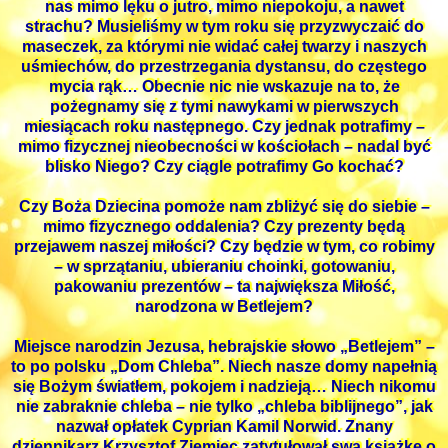
nas mimo lęku o jutro, mimo niepokoju, a nawet
strachu? Musieliśmy w tym roku się przyzwyczaić do
maseczek, za którymi nie widać całej twarzy i naszych
uśmiechów, do przestrzegania dystansu, do częstego
mycia rąk… Obecnie nic nie wskazuje na to, że
pożegnamy się z tymi nawykami w pierwszych
miesiącach roku następnego. Czy jednak potrafimy –
mimo fizycznej nieobecności w kościołach – nadal być
blisko Niego? Czy ciągle potrafimy Go kochać?
Czy Boża Dziecina pomoże nam zbliżyć się do siebie –
mimo fizycznego oddalenia? Czy prezenty będą
przejawem naszej miłości? Czy będzie w tym, co robimy
– w sprzątaniu, ubieraniu choinki, gotowaniu,
pakowaniu prezentów – ta największa Miłość,
narodzona w Betlejem?
Miejsce narodzin Jezusa, hebrajskie słowo „Betlejem” –
to po polsku „Dom Chleba”. Niech nasze domy napełnią
się Bożym światłem, pokojem i nadzieją… Niech nikomu
nie zabraknie chleba – nie tylko „chleba biblijnego”, jak
nazwał opłatek Cyprian Kamil Norwid. Znany
dziennikarz Krzysztof Ziemiec zatytułował swą książkę o