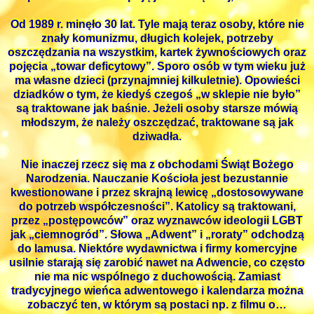
Od 1989 r. minęło 30 lat. Tyle mają teraz osoby, które nie
znały komunizmu, długich kolejek, potrzeby
oszczędzania na wszystkim, kartek żywnościowych oraz
pojęcia „towar deficytowy”. Sporo osób w tym wieku już
ma własne dzieci (przynajmniej kilkuletnie). Opowieści
dziadków o tym, że kiedyś czegoś „w sklepie nie było”
są traktowane jak baśnie. Jeżeli osoby starsze mówią
młodszym, że należy oszczędzać, traktowane są jak
dziwadła.
Nie inaczej rzecz się ma z obchodami Świąt Bożego
Narodzenia. Nauczanie Kościoła jest bezustannie
kwestionowane i przez skrajną lewicę „dostosowywane
do potrzeb współczesności”. Katolicy są traktowani,
przez „postępowców” oraz wyznawców ideologii LGBT
jak „ciemnogród”. Słowa „Adwent” i „roraty” odchodzą
do lamusa. Niektóre wydawnictwa i firmy komercyjne
usilnie starają się zarobić nawet na Adwencie, co często
nie ma nic wspólnego z duchowością. Zamiast
tradycyjnego wieńca adwentowego i kalendarza można
zobaczyć ten, w którym są postaci np. z filmu o…