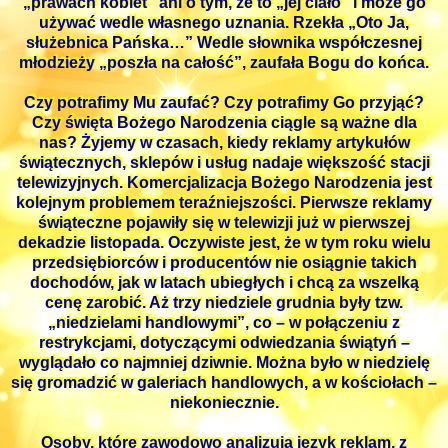
„prawach kobiet” ani o tym, że to „jej ciało” i może go
używać wedle własnego uznania. Rzekła „Oto Ja,
służebnica Pańska…” Wedle słownika współczesnej
młodzieży „poszła na całość”, zaufała Bogu do końca.
Czy potrafimy Mu zaufać? Czy potrafimy Go przyjąć?
Czy święta Bożego Narodzenia ciągle są ważne dla
nas? Żyjemy w czasach, kiedy reklamy artykułów
świątecznych, sklepów i usług nadaje większość stacji
telewizyjnych. Komercjalizacja Bożego Narodzenia jest
kolejnym problemem teraźniejszości. Pierwsze reklamy
świąteczne pojawiły się w telewizji już w pierwszej
dekadzie listopada. Oczywiste jest, że w tym roku wielu
przedsiębiorców i producentów nie osiągnie takich
dochodów, jak w latach ubiegłych i chcą za wszelką
cenę zarobić. Aż trzy niedziele grudnia były tzw.
„niedzielami handlowymi”, co – w połączeniu z
restrykcjami, dotyczącymi odwiedzania świątyń –
wyglądało co najmniej dziwnie. Można było w niedzielę
się gromadzić w galeriach handlowych, a w kościołach –
niekoniecznie.
Osoby, które zawodowo analizują język reklam, z