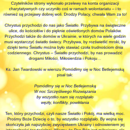
Czytelników strony wykonało przelewy na konta organizacji
charytatywnych czy uczyniło coś w ramach wolontariatu – i to
również są przejawy dobrej woli. Drodzy Polacy, chwała Wam za to!
Chrystus przychodzi do nas jako Światło. Przybywa na świąteczne
ulice, do kościołów i do pięknie oświetlonych domów Polaków.
Przychodzi także do domów w Ukrainie, w których na wiele godzin
musi wystarczyć światło świecy. Przybywa, by rozświetlić mroki, by
dzięki temu Światłu można było stawiać czoła trudnościom dnia
codziennego. Chrystus – Światło przychodzi, by nas prowadzić
drogami Miłości, Miłosierdzia i Pokoju…
Ks. Jan Twardowski w wierszu Pomódlmy się w Noc Betlejemską
pisał tak:
Pomódlmy się w Noc Betlejemską
W noc Szczęśliwego Rozwiązania
by wszystko nam się rozplątało
węzły, konflikty, powikłania
Ten, który przychodzi, czyli nasze Światło i Pokój, ma wielką moc.
Prośmy Boże Dziecię o to, by wszystko rozplątało. By wojna się
skończyła jak najszybciej zwycięstwem Ukrainy i odnowieniem jej
integralności terytorialnej. Wiemy, że Pan Bóg jest miłosierny, ale