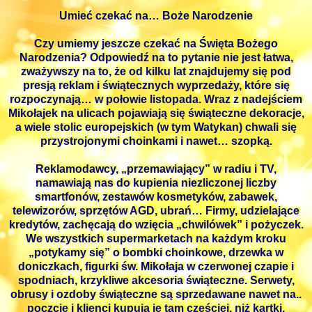
Umieć czekać na… Boże Narodzenie
Czy umiemy jeszcze czekać na Święta Bożego
Narodzenia? Odpowiedź na to pytanie nie jest łatwa,
zważywszy na to, że od kilku lat znajdujemy się pod
presją reklam i świątecznych wyprzedaży, które się
rozpoczynają… w połowie listopada. Wraz z nadejściem
Mikołajek na ulicach pojawiają się świąteczne dekoracje,
a wiele stolic europejskich (w tym Watykan) chwali się
przystrojonymi choinkami i nawet… szopką.
Reklamodawcy, „przemawiający” w radiu i TV,
namawiają nas do kupienia niezliczonej liczby
smartfonów, zestawów kosmetyków, zabawek,
telewizorów, sprzętów AGD, ubrań… Firmy, udzielające
kredytów, zachęcają do wzięcia „chwilówek” i pożyczek.
We wszystkich supermarketach na każdym kroku
„potykamy się” o bombki choinkowe, drzewka w
doniczkach, figurki św. Mikołaja w czerwonej czapie i
spodniach, krzykliwe akcesoria świąteczne. Serwety,
obrusy i ozdoby świąteczne są sprzedawane nawet na..
poczcie i klienci kupują je tam częściej, niż kartki.