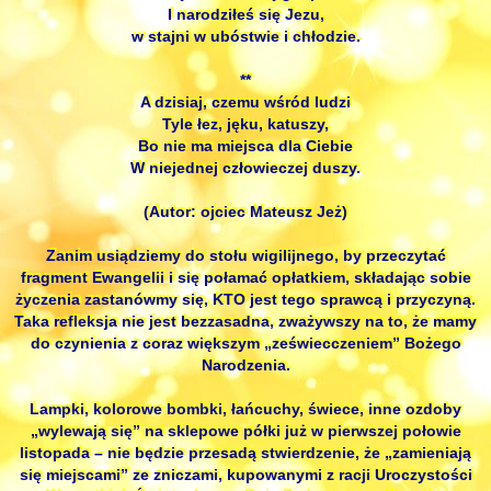
I narodziłeś się Jezu,
w stajni w ubóstwie i chłodzie.
**
A dzisiaj, czemu wśród ludzi
Tyle łez, jęku, katuszy,
Bo nie ma miejsca dla Ciebie
W niejednej człowieczej duszy.
(Autor: ojciec Mateusz Jeż)
Zanim usiądziemy do stołu wigilijnego, by przeczytać
fragment Ewangelii i się połamać opłatkiem, składając sobie
życzenia zastanówmy się, KTO jest tego sprawcą i przyczyną.
Taka refleksja nie jest bezzasadna, zważywszy na to, że mamy
do czynienia z coraz większym „zeświecczeniem” Bożego
Narodzenia.
Lampki, kolorowe bombki, łańcuchy, świece, inne ozdoby
„wylewają się” na sklepowe półki już w pierwszej połowie
listopada – nie będzie przesadą stwierdzenie, że „zamieniają
się miejscami” ze zniczami, kupowanymi z racji Uroczystości