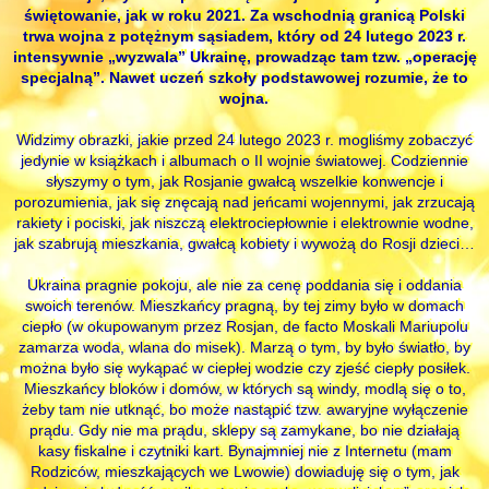
świętowanie, jak w roku 2021. Za wschodnią granicą Polski
trwa wojna z potężnym sąsiadem, który od 24 lutego 2023 r.
intensywnie „wyzwala” Ukrainę, prowadząc tam tzw. „operację
specjalną”. Nawet uczeń szkoły podstawowej rozumie, że to
wojna.
Widzimy obrazki, jakie przed 24 lutego 2023 r. mogliśmy zobaczyć
jedynie w książkach i albumach o II wojnie światowej. Codziennie
słyszymy o tym, jak Rosjanie gwałcą wszelkie konwencje i
porozumienia, jak się znęcają nad jeńcami wojennymi, jak zrzucają
rakiety i pociski, jak niszczą elektrociepłownie i elektrownie wodne,
jak szabrują mieszkania, gwałcą kobiety i wywożą do Rosji dzieci…
Ukraina pragnie pokoju, ale nie za cenę poddania się i oddania
swoich terenów. Mieszkańcy pragną, by tej zimy było w domach
ciepło (w okupowanym przez Rosjan, de facto Moskali Mariupolu
zamarza woda, wlana do misek). Marzą o tym, by było światło, by
można było się wykąpać w ciepłej wodzie czy zjeść ciepły posiłek.
Mieszkańcy bloków i domów, w których są windy, modlą się o to,
żeby tam nie utknąć, bo może nastąpić tzw. awaryjne wyłączenie
prądu. Gdy nie ma prądu, sklepy są zamykane, bo nie działają
kasy fiskalne i czytniki kart. Bynajmniej nie z Internetu (mam
Rodziców, mieszkających we Lwowie) dowiaduję się o tym, jak