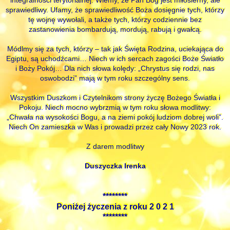
sprawiedliwy. Ufamy, że sprawiedliwość Boża dosięgnie tych, którzy
tę wojnę wywołali, a także tych, którzy codziennie bez
zastanowienia bombardują, mordują, rabują i gwałcą.
Módlmy się za tych, którzy – tak jak Święta Rodzina, uciekająca do
Egiptu, są uchodźcami… Niech w ich sercach zagości Boże Światło
i Boży Pokój… Dla nich słowa kolędy: „Chrystus się rodzi, nas
oswobodzi” mają w tym roku szczególny sens.
Wszystkim Duszkom i Czytelnikom strony życzę Bożego Światła i
Pokoju. Niech mocno wybrzmią w tym roku słowa modlitwy:
„Chwała na wysokości Bogu, a na ziemi pokój ludziom dobrej woli”.
Niech On zamieszka w Was i prowadzi przez cały Nowy 2023 rok.
Z darem modlitwy
Duszyczka Irenka
********
Poniżej życzenia z roku 2 0 2 1
********