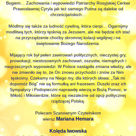
Bogiem… Zachowania i wypowiedzi Patriarchy Rosyjskiej Cerkwi
Prawosławnej Cyryla jak też samego Putina są dalekie od
chrześcijańskich…
Módlmy się także za ludność cywilną, która cierpi… Ogarnijmy
modlitwą tych, którzy tęsknią za Jezusem, ale nie będzie ich stać
na przyrządzenie choćby skromnej kolacji wigilijnej i na
świętowanie Bożego Narodzenia.
Mijający rok był pełen zawirowań politycznych, nieczystej gry,
prowokacji, niestosownych zachowań, oszustw, niemądrych i
niegrzecznych wypowiedzi. W Polsce nastąpiła zmiana władzy, ale
nie zmieniło się to, że On znowu przychodzi i znów za Nim
tęsknimy. Czekamy na Niego my, dla których słowa: „Tak mi
dopomóż Bóg” nie są formułką ani frazesem. Duszki oraz ich
Sympatycy i Podopieczni naprawdę wierzą w Bożą Pomoc, w
Miłość i Miłosierdzie, które są niezależne od opcji politycznej
rządzącej Polską.
Polecam Szanownym Czytelnikom
Mariana Hemara
wiersz
Kolęda lwowska