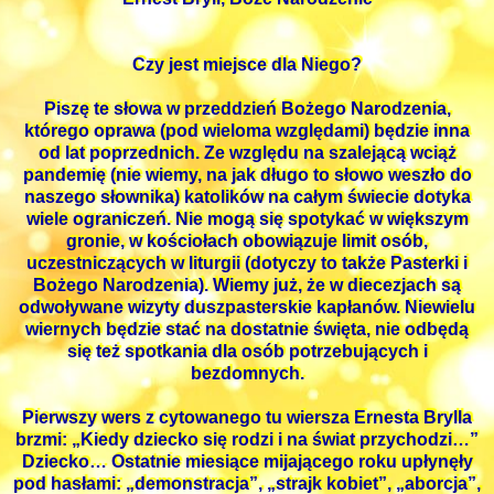
Czy jest miejsce dla Niego?
Piszę te słowa w przeddzień Bożego Narodzenia,
którego oprawa (pod wieloma względami) będzie inna
od lat poprzednich. Ze względu na szalejącą wciąż
pandemię (nie wiemy, na jak długo to słowo weszło do
naszego słownika) katolików na całym świecie dotyka
wiele ograniczeń. Nie mogą się spotykać w większym
gronie, w kościołach obowiązuje limit osób,
uczestniczących w liturgii (dotyczy to także Pasterki i
Bożego Narodzenia). Wiemy już, że w diecezjach są
odwoływane wizyty duszpasterskie kapłanów. Niewielu
wiernych będzie stać na dostatnie święta, nie odbędą
się też spotkania dla osób potrzebujących i
bezdomnych.
Pierwszy wers z cytowanego tu wiersza Ernesta Brylla
brzmi: „Kiedy dziecko się rodzi i na świat przychodzi…”
Dziecko… Ostatnie miesiące mijającego roku upłynęły
pod hasłami: „demonstracja”, „strajk kobiet”, „aborcja”,