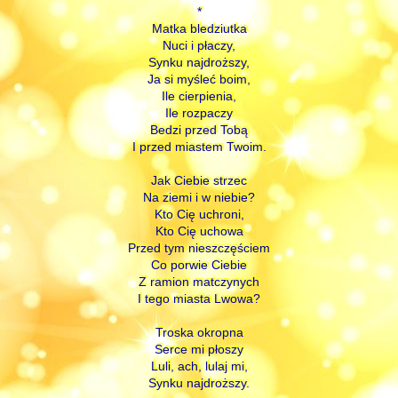
*
Matka bledziutka
Nuci i płaczy,
Synku najdroższy,
Ja si myśleć boim,
Ile cierpienia,
Ile rozpaczy
Bedzi przed Tobą
I przed miastem Twoim.
Jak Ciebie strzec
Na ziemi i w niebie?
Kto Cię uchroni,
Kto Cię uchowa
Przed tym nieszczęściem
Co porwie Ciebie
Z ramion matczynych
I tego miasta Lwowa?
Troska okropna
Serce mi płoszy
Luli, ach, lulaj mi,
Synku najdroższy.