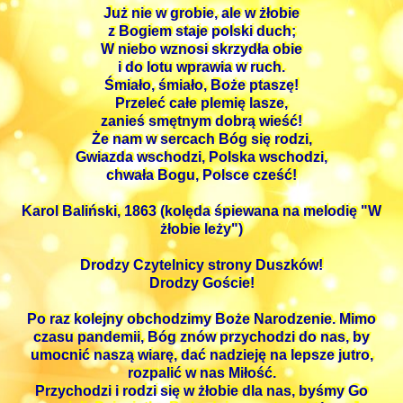
Już nie w grobie, ale w żłobie
z Bogiem staje polski duch;
W niebo wznosi skrzydła obie
i do lotu wprawia w ruch.
Śmiało, śmiało, Boże ptaszę!
Przeleć całe plemię lasze,
zanieś smętnym dobrą wieść!
Że nam w sercach Bóg się rodzi,
Gwiazda wschodzi, Polska wschodzi,
chwała Bogu, Polsce cześć!
Karol Baliński, 1863 (kolęda śpiewana na melodię "W
żłobie leży")
Drodzy Czytelnicy strony Duszków!
Drodzy Goście!
Po raz kolejny obchodzimy Boże Narodzenie. Mimo
czasu pandemii, Bóg znów przychodzi do nas, by
umocnić naszą wiarę, dać nadzieję na lepsze jutro,
rozpalić w nas Miłość.
Przychodzi i rodzi się w żłobie dla nas, byśmy Go