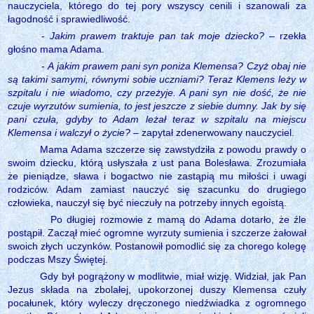
nauczyciela, którego do tej pory wszyscy cenili i szanowali za
łagodność i sprawiedliwość.
-
Jakim prawem traktuje pan tak moje dziecko?
– rzekła
głośno mama Adama.
-
A jakim prawem pani syn poniża Klemensa? Czyż obaj nie
są takimi samymi, równymi sobie uczniami? Teraz Klemens leży w
szpitalu i nie wiadomo, czy przeżyje. A pani syn nie dość, że nie
czuje wyrzutów sumienia, to jest jeszcze z siebie dumny. Jak by się
pani czuła, gdyby to Adam leżał teraz w szpitalu na miejscu
Klemensa i walczył o życie?
– zapytał zdenerwowany nauczyciel.
Mama Adama szczerze się zawstydziła z powodu prawdy o
swoim dziecku, którą usłyszała z ust pana Bolesława. Zrozumiała
że pieniądze, sława i bogactwo nie zastąpią mu miłości i uwagi
rodziców. Adam zamiast nauczyć się szacunku do drugiego
człowieka, nauczył się być nieczuły na potrzeby innych egoistą.
Po długiej rozmowie z mamą do Adama dotarło, że źle
postąpił. Zaczął mieć ogromne wyrzuty sumienia i szczerze żałował
swoich złych uczynków. Postanowił pomodlić się za chorego kolegę
podczas Mszy Świętej.
Gdy był pogrążony w modlitwie, miał wizję. Widział, jak Pan
Jezus składa na zbolałej, upokorzonej duszy Klemensa czuły
pocałunek, który wyleczy dręczonego niedźwiadka z ogromnego