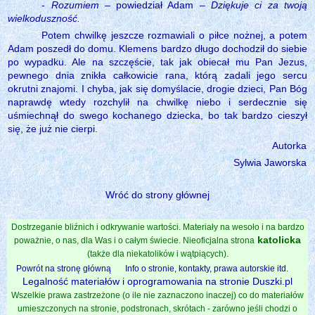
-
Rozumiem
– powiedział Adam –
Dziękuje ci za twoją
wielkoduszność.
Potem chwilkę jeszcze rozmawiali o piłce nożnej, a potem
Adam poszedł do domu. Klemens bardzo długo dochodził do siebie
po wypadku. Ale na szczęście, tak jak obiecał mu Pan Jezus,
pewnego dnia znikła całkowicie rana, którą zadali jego sercu
okrutni znajomi. I chyba, jak się domyślacie, drogie dzieci, Pan Bóg
naprawdę wtedy rozchylił na chwilkę niebo i serdecznie się
uśmiechnął do swego kochanego dziecka, bo tak bardzo cieszył
się, że już nie cierpi.
Autorka
Sylwia Jaworska
Wróć do strony głównej
Dostrzeganie bliźnich i odkrywanie wartości. Materiały na wesoło i na bardzo
katolicka
poważnie, o nas, dla Was i o całym świecie. Nieoficjalna strona
(także dla niekatolików i wątpiących).
Powrót na stronę główną
Info o stronie, kontakty, prawa autorskie itd.
Legalność materiałów i oprogramowania na stronie Duszki.pl
Wszelkie prawa zastrzeżone (o ile nie zaznaczono inaczej) co do materiałów
umieszczonych na stronie, podstronach, skrótach - zarówno jeśli chodzi o