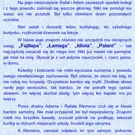
Na jego nieszczęście Rafał i Adam zauważyli upadek kolegi
i z tego powodu zaśmiali się jeszcze głośniej. Nikt nie pomógł mu
wstać ani nie przytulił. Był tylko obiektem drwin pozostałych
uczniów.
Nim wstał i doszedł, lekko kuśtykając, do szkolnego
budynku, rozbrzmiał dzwonek na lekcje.
W klasie jego znajomi również nie szczędzili mu okropnych
„Fajtłapa”
„Łamaga”
„Idiota”
„Palant”
uwag.
,
,
,
– tak
najczęściej zwracali się do niego inni. Nikt już nawet nie pamiętał,
jak miał na imię. Słyszał je z ust jedynie nauczycieli, i, rzecz jasna,
w domu.
Koledzy i koleżanki nie mieli wyrzutów sumienia z powodu
swego niewłaściwego zachowania. Byli zdania, że skoro nie biją, to
nie robią mu krzywdy. Oczywiście bardzo się mylili. Złośliwe słowa
raniły jego serduszko, tak bardzo, że nie potrafił tego opisać
słowami. Im więcej słuchał obelg, tym więcej łez kapało mu po
twarzy.
Przez drwiny Adama i Rafała Klemens czuł się w klasie
bardzo samotny. Nie miał przyjaciół, bo był niepopularny. Znajomi
robili mu brzydkie kawały, zrzucali piórnik na podłogę, wieszali
kurtkę w różnych miejscach szkoły, brudzili jego ubranka.
A Klemens, zamiast odpłacić im tym samym, pokornie