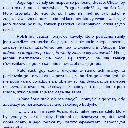
Jego łapki sunęły się niepewnie po leśnej dróżce. Chciał, by
dzień minął mu jak najszybciej. Pragnął znaleźć się na ścieżce,
która prowadzi do jego domu. Przed nim jednak były szkolne
zajęcia. Zwierzak strasznie się bał kolegów, którzy wyśmiewali się z
jego drobnej postury, żółtych paznokci i oklapniętych, odstających
uszek.
Robili mu czasem brzydkie kawały, które poważnie raniły
jego wrażliwe serduszko. Gdy tylko żalił się tacie z tego powodu,
zawsze słyszał: „
Zachowaj się, jak przystało na chłopca. Daj
jednemu i drugiemu po buzi, to wtedy zaczną cię szanować”
. Na to,
jednak niedźwiadek nie mógł się zdobyć. Bał się reakcji
rówieśników i tego, że sam nie stawi czoła całej grupie.
Natomiast, gdy szukał ukojenia w ramionach mamy, ta
pocieszała go, przytulała i zapewniała, że bardzo go kocha, jednak
nie potrafiła nic poradzić na problemy synka. Uważała, że najlepiej
nie zwracać uwagi na złośliwych znajomych i dzięki temu jego
trudna, szkolna sytuacja rozwiąże się sama.
„
Mama i tata mnie nie rozumieją
” – pomyślał z goryczą, gdy
zauważył pomarańczową ścianę szkolnego budynku.
Z tyłu za nim szedł Adam, duży, silny niedźwiadek, który
był znany w całej okolicy. Podobał się dziewczynom, dostawał
dobre oceny, a jego rodzice byli bardzo wpływowymi, zamożnymi
zwierzątkami.