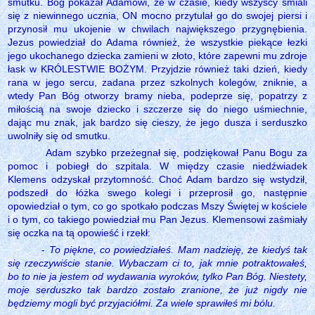
smutku. Bóg pokazał Adamowi, że w czasie, kiedy wszyscy śmiali
się z niewinnego ucznia, ON mocno przytulał go do swojej piersi i
przynosił mu ukojenie w chwilach największego przygnębienia.
Jezus powiedział do Adama również, że wszystkie piekące łezki
jego ukochanego dziecka zamieni w złoto, które zapewni mu zdroje
łask w KRÓLESTWIE BOŻYM. Przyjdzie również taki dzień, kiedy
rana w jego sercu, zadana przez szkolnych kolegów, zniknie, a
wtedy Pan Bóg otworzy bramy nieba, podeprze się, popatrzy z
miłością na swoje dziecko i szczerze się do niego uśmiechnie,
dając mu znak, jak bardzo się cieszy, że jego dusza i serduszko
uwolniły się od smutku.
Adam szybko przeżegnał się, podziękował Panu Bogu za
pomoc i pobiegł do szpitala. W między czasie niedźwiadek
Klemens odzyskał przytomność. Choć Adam bardzo się wstydził,
podszedł do łóżka swego kolegi i przeprosił go, następnie
opowiedział o tym, co go spotkało podczas Mszy Świętej w kościele
i o tym, co takiego powiedział mu Pan Jezus. Klemensowi zaśmiały
się oczka na tą opowieść i rzekł:
-
To piękne, co powiedziałeś. Mam nadzieję, że kiedyś tak
się rzeczywiście stanie. Wybaczam ci to, jak mnie potraktowałeś,
bo to nie ja jestem od wydawania wyroków, tylko Pan Bóg. Niestety,
moje serduszko tak bardzo zostało zranione, że już nigdy nie
będziemy mogli być przyjaciółmi. Za wiele sprawiłeś mi bólu.