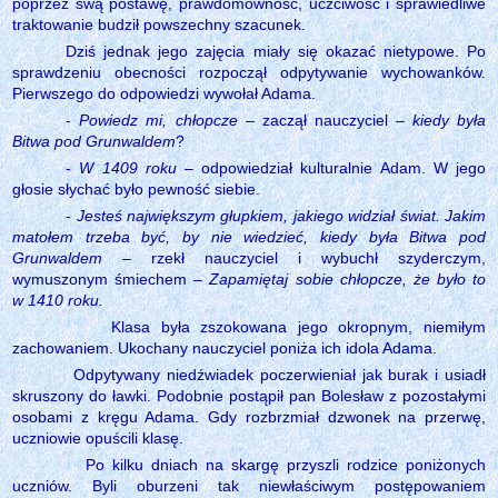
poprzez swą postawę, prawdomówność, uczciwość i sprawiedliwe
traktowanie budził powszechny szacunek.
Dziś jednak jego zajęcia miały się okazać nietypowe. Po
sprawdzeniu obecności rozpoczął odpytywanie wychowanków.
Pierwszego do odpowiedzi wywołał Adama.
-
Powiedz mi, chłopcze
– zaczął nauczyciel –
kiedy była
Bitwa pod Grunwaldem
?
-
W 1409 roku
– odpowiedział kulturalnie Adam. W jego
głosie słychać było pewność siebie.
-
Jesteś największym głupkiem, jakiego widział świat. Jakim
matołem trzeba być, by nie wiedzieć, kiedy była Bitwa pod
Grunwaldem
– rzekł nauczyciel i wybuchł szyderczym,
wymuszonym śmiechem –
Zapamiętaj sobie chłopcze, że było to
w 1410 roku.
Klasa była zszokowana jego okropnym, niemiłym
zachowaniem. Ukochany nauczyciel poniża ich idola Adama.
Odpytywany niedźwiadek poczerwieniał jak burak i usiadł
skruszony do ławki. Podobnie postąpił pan Bolesław z pozostałymi
osobami z kręgu Adama. Gdy rozbrzmiał dzwonek na przerwę,
uczniowie opuścili klasę.
Po kilku dniach na skargę przyszli rodzice poniżonych
uczniów. Byli oburzeni tak niewłaściwym postępowaniem