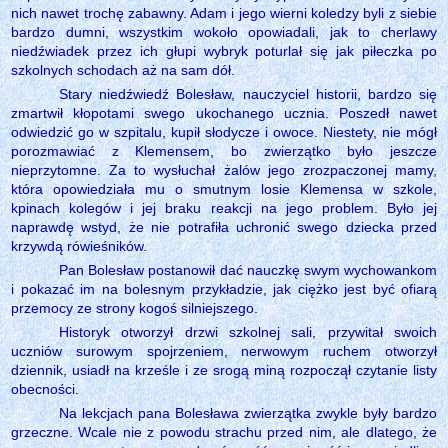
nich nawet trochę zabawny. Adam i jego wierni koledzy byli z siebie
bardzo dumni, wszystkim wokoło opowiadali, jak to cherlawy
niedźwiadek przez ich głupi wybryk poturlał się jak piłeczka po
szkolnych schodach aż na sam dół.
Stary niedźwiedź Bolesław, nauczyciel historii, bardzo się
zmartwił kłopotami swego ukochanego ucznia. Poszedł nawet
odwiedzić go w szpitalu, kupił słodycze i owoce. Niestety, nie mógł
porozmawiać z Klemensem, bo zwierzątko było jeszcze
nieprzytomne. Za to wysłuchał żalów jego zrozpaczonej mamy,
która opowiedziała mu o smutnym losie Klemensa w szkole,
kpinach kolegów i jej braku reakcji na jego problem. Było jej
naprawdę wstyd, że nie potrafiła uchronić swego dziecka przed
krzywdą rówieśników.
Pan Bolesław postanowił dać nauczkę swym wychowankom
i pokazać im na bolesnym przykładzie, jak ciężko jest być ofiarą
przemocy ze strony kogoś silniejszego.
Historyk otworzył drzwi szkolnej sali, przywitał swoich
uczniów surowym spojrzeniem, nerwowym ruchem otworzył
dziennik, usiadł na krześle i ze srogą miną rozpoczął czytanie listy
obecności.
Na lekcjach pana Bolesława zwierzątka zwykle były bardzo
grzeczne. Wcale nie z powodu strachu przed nim, ale dlatego, że