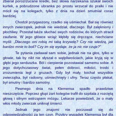
zbierał porozrzucane kredki, bez słowa narzekania szukał swoich
kurtek, a pobrudzone ubranka po prostu wrzucał do pralki i nie
mścił się na kolegach, tylko z dnia na dzień smutniał coraz
bardziej.
Chodził przygaszony, rzadko się uśmiechał. Bał się również
innych zwierzątek, jednak nie wiedział, dlaczego. Był zalękniony i
płochliwy. Przestał także słuchać swych rodziców, do których stracił
zaufanie. W jego główce wciąż kłębiły się dręczące, niechciane
myśli: „Dlaczego
oni robią mi taką krzywdę? Czy nie wiedzą, jak
bardzo mnie to boli? Czy im się wydaje, że ja nic nie czuje?”
Te pytania zadawał sam sobie, jednak nie na głos, tylko w
głowie, tak by nikt nie słyszał o wątpliwościach, jakie kryją się w
głębi jego serduszka. Ból i cierpienie pozostawiał samemu sobie. A
jego dotychczasowy świat, pełen dobroci, miłości, troski i
zrozumienia legł z gruzach. Gdy był mały, kochał wszystkie
zwierzątka, był radosny, uśmiechnięty i ufny. Teraz często płakał,
był smutny i bardzo samotny.
Pewnego dnia na Klemensa spadło prawdziwe
nieszczęście. Poprzez głupi żart kolegów trafił do szpitala z rozciętą
głową i silnym wstrząsem mózgu. Lekarze powiedzieli, że o mały
włos młody zwierzak uniknął śmierci.
Jednak jego znajomi nie poczuwali się do
odpowiedzialności za ten czyn. Przykry wypadek Klemensa był dla