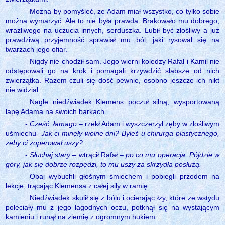
Można by pomyśleć, że Adam miał wszystko, co tylko sobie
można wymarzyć. Ale to nie była prawda. Brakowało mu dobrego,
wrażliwego na uczucia innych, serduszka. Lubił być złośliwy a już
prawdziwą przyjemność sprawiał mu ból, jaki rysował się na
twarzach jego ofiar.
Nigdy nie chodził sam. Jego wierni koledzy Rafał i Kamil nie
odstępowali go na krok i pomagali krzywdzić słabsze od nich
zwierzątka. Razem czuli się dość pewnie, osobno jeszcze ich nikt
nie widział.
Nagle niedźwiadek Klemens poczuł silną, wysportowaną
łapę Adama na swoich barkach.
-
Cześć, łamago
– rzekł Adam i wyszczerzył zęby w złośliwym
uśmiechu-
Jak ci minęły wolne dni? Byłeś u chirurga plastycznego,
żeby ci zoperował uszy?
-
Słuchaj stary
– wtrącił Rafał –
po co mu operacja. Pójdzie w
góry, jak się dobrze rozpędzi, to mu uszy za skrzydła posłużą.
Obaj wybuchli głośnym śmiechem i pobiegli przodem na
lekcje, trącając Klemensa z całej siły w ramię.
Niedźwiadek skulił się z bólu i ocierając łzy, które ze wstydu
poleciały mu z jego łagodnych oczu, potknął się na wystającym
kamieniu i runął na ziemię z ogromnym hukiem.