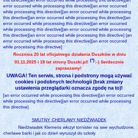
this directive][an error occurred while processing this directive][an
error occurred while processing this directive][an error occurred
while processing this directive][an error occurred while processing
this directive][an error occurred while processing this directive][an
error occurred while processing this directive][an error occurred
while processing this directive][an error occurred while processing
this directive][an error occurred while processing this directive] [an
error occurred while processing this directive][an error occurred
while processing this directive]
Rocznica 20 lat oficjalnego działania Duszków w dniu
(*)
01.11.2025 i 19 lat strony Duszki.pl!
:-) Serdecznie
zapraszamy!
UWAGA! Ten serwis, strona i podstrony mogą używać
cookies i podobnych technologii (brak zmiany
ustawienia przeglądarki oznacza zgodę na to)!
[an error occurred while processing this directive][an error occurred
while processing this directive][an error occurred while processing
this directive]
SMUTNY, CHERLAWY NIEDŹWIADEK
Niedźwiadek Klemens włożył tornister na swe wychudzone,
cherlawe barki i jak co dzień wyruszył do szkoły.