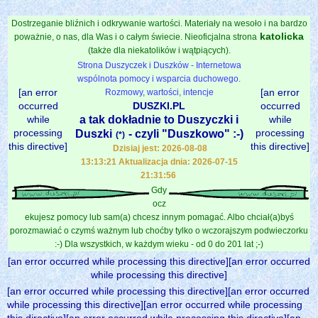
Dostrzeganie bliźnich i odkrywanie wartości. Materiały na wesoło i na bardzo
katolicka
poważnie, o nas, dla Was i o całym świecie. Nieoficjalna strona
(także dla niekatolików i wątpiących).
Strona Duszyczek i Duszków - Internetowa
wspólnota pomocy i wsparcia duchowego.
[an error
[an error
Rozmowy, wartości, intencje
occurred
DUSZKI.PL
occurred
while
a tak dokładnie to Duszyczki i
while
processing
processing
Duszki
- czyli "Duszkowo" :-)
(*)
this directive]
this directive]
Dzisiaj jest: 2026-08-08
13:13:21 Aktualizacja dnia: 2026-07-15
21:31:56
Gdy
ocz
ekujesz pomocy lub sam(a) chcesz innym pomagać. Albo chciał(a)byś
porozmawiać o czymś ważnym lub choćby tylko o wczorajszym podwieczorku
:-) Dla wszystkich, w każdym wieku - od 0 do 201 lat ;-)
[an error occurred while processing this directive][an error occurred
while processing this directive]
[an error occurred while processing this directive][an error occurred
while processing this directive][an error occurred while processing